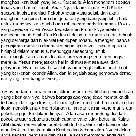
menghasilkan buah yang baik. Karena itu Allah menanam sebuah
tunas yang baru di tanah, Anak-Nya dilahirkan dari Roh Kudus,
supaya Ia bisa menjadi Pokok Anggur yang sejati, dan akan
menghasilkan jenis baru dan generasi yang baru yang lebih baik,
untuk menghasilkan buah-buah roh secara berkelimpahan. Pokok
yang djelaskan oleh Yesus kepada murid-murid-Nya adalah
mengenai buah-buah Roh Kudus di dalam diri manusia, buah-buah
yang berharga dari nilai-nilai kehidupan rohani. Ia mengerti bahwa
pengajaran manusia dipenuhi dengan tipu daya – binatang buas
hidup di dalam manusia, menunggu seseorang untuk
membangkitkan dia dan dia akan menyerang serta memangsa
mereka. Yesus mengatakan hal ini di masa-masa awal dari
pelayanan-Nya, bahwa Ia sajalah yang menghasilkan buah-buah
yang berkenan kepada Allah, dan Ia sajalah sang pembawa damai
dan yang membangun Gereja.
Yesus pertama-tama menunjukkan aspek negatif dari pengandaian
yang diberikan-Nya, bahwa barangsiapa yang tidak membuka diri
terhadap dorongan kasih, atau menghasilkan buah-buah rohani dan
tidak menolak untuk membiarkan aliran dari cairan yang manis dari
pokok anggur ke dalam dirinya—Allah akan memotong dia dari
pokok anggur sebagai sebuah cabang yang tidak berguna. Kalau
Allah tidak menemukan buah-buah Injil di dalam kehidupan anda,
atau tidak melihat kematian Kristus dan kebangkitan-Nya di dalam
anda sebagai pengaruh dan hasil, Ia akan memotong anda dari