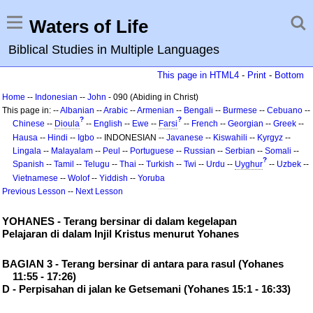
Waters of Life
Biblical Studies in Multiple Languages
This page in HTML4
-
Print
-
Bottom
Home
--
Indonesian
--
John
- 090 (Abiding in Christ)
This page in: --
Albanian
--
Arabic
--
Armenian
--
Bengali
--
Burmese
--
Cebuano
--
?
?
Chinese
--
Dioula
--
English
--
Ewe
--
Farsi
--
French
--
Georgian
--
Greek
--
Hausa
--
Hindi
--
Igbo
-- INDONESIAN --
Javanese
--
Kiswahili
--
Kyrgyz
--
Lingala
--
Malayalam
--
Peul
--
Portuguese
--
Russian
--
Serbian
--
Somali
--
?
Spanish
--
Tamil
--
Telugu
--
Thai
--
Turkish
--
Twi
--
Urdu
--
Uyghur
--
Uzbek
--
Vietnamese
--
Wolof
--
Yiddish
--
Yoruba
Previous Lesson
--
Next Lesson
YOHANES - Terang bersinar di dalam kegelapan
Pelajaran di dalam Injil Kristus menurut Yohanes
BAGIAN 3 - Terang bersinar di antara para rasul (Yohanes
11:55 - 17:26)
D - Perpisahan di jalan ke Getsemani (Yohanes 15:1 - 16:33)