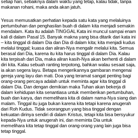
setiap hari, sebaiknya dalam waktu yang tetap, kalau tidak, tanpa
makanan rohani, maka anda akan jatuh.
Yesus memusatkan perhatian kepada satu kata yang melaluinya
pertumbuhan dan penghasilan buah di dalam kita menjadi semakin
mendalam. Kata itu adalah TINGGAL Kata ini muncul sampai enam
kali di dalam Pasal 15. Banyak makna yang bisa ditarik dari kata ini
– kita tinggal di dalam Dia dan Dia di dalam kita; kita menjadi kudus
melalui tinggal; kuasa dan aliran-Nya mengalir melalui kita. Semua
berasal dari Dia, karena itu kita harus tinggal di dalam Dia. Kalau
kita terpisah dari Dia, maka aliran kasih-Nya akan berhenti di dalam
diri kita. Kalau sebuah ranting terpotong, bahkan walau sesaat saja,
ia akan segera layu. Betapa mengerikannya gambaran mengenai
gereja yang layu dan mati. Doa yang teramat sangat penting bagi
orang-orang percaya adalah untuk meminta agar kita tinggal di
dalam Dia. Dan dengan demikian maka Tuhan akan bekerja di
dalam kehidupan kita senantiasa untuk memberikan pertumbuhan,
buah dan karya, dan memelihara kita di dalam nama-Nya siang dan
malam. Tinggal itu juga bukan karena kita tetapi karena anugerah
dari Roh Kudus. Tidak seorangpun yang bisa tinggal dengan
kekuatan dirinya sendiri di dalam Kristus, tetapi kita bisa bersyukur
kepada-Nya untuk anugerah ini, dan meminta Dia untuk
memelihara kita tetap tinggal dan orang-orang yang lain juga bisa
tetap tinggal.