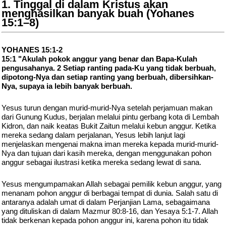
1. Tinggal di dalam Kristus akan
menghasilkan banyak buah (Yohanes
15:1–8)
YOHANES 15:1-2
15:1 "Akulah pokok anggur yang benar dan Bapa-Kulah
pengusahanya. 2 Setiap ranting pada-Ku yang tidak berbuah,
dipotong-Nya dan setiap ranting yang berbuah, dibersihkan-
Nya, supaya ia lebih banyak berbuah.
Yesus turun dengan murid-murid-Nya setelah perjamuan makan
dari Gunung Kudus, berjalan melalui pintu gerbang kota di Lembah
Kidron, dan naik keatas Bukit Zaitun melalui kebun anggur. Ketika
mereka sedang dalam perjalanan, Yesus lebih lanjut lagi
menjelaskan mengenai makna iman mereka kepada murid-murid-
Nya dan tujuan dari kasih mereka, dengan menggunakan pohon
anggur sebagai ilustrasi ketika mereka sedang lewat di sana.
Yesus mengumpamakan Allah sebagai pemilik kebun anggur, yang
menanam pohon anggur di berbagai tempat di dunia. Salah satu di
antaranya adalah umat di dalam Perjanjian Lama, sebagaimana
yang dituliskan di dalam Mazmur 80:8-16, dan Yesaya 5:1-7. Allah
tidak berkenan kepada pohon anggur ini, karena pohon itu tidak