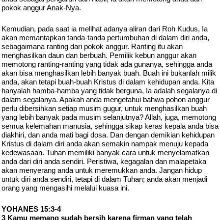
pokok anggur Anak-Nya.
Kemudian, pada saat ia melihat adanya aliran dari Roh Kudus, Ia
akan memantapkan tanda-tanda pertumbuhan di dalam diri anda,
sebagaimana ranting dari pokok anggur. Ranting itu akan
menghasilkan daun dan berbuah. Pemilik kebun anggur akan
memotong ranting-ranting yang tidak ada gunanya, sehingga anda
akan bisa menghasilkan lebih banyak buah. Buah ini bukanlah milik
anda, akan tetapi buah-buah Kristus di dalam kehidupan anda. Kita
hanyalah hamba-hamba yang tidak berguna, Ia adalah segalanya di
dalam segalanya. Apakah anda mengetahui bahwa pohon anggur
perlu dibersihkan setiap musim gugur, untuk menghasilkan buah
yang lebih banyak pada musim selanjutnya? Allah, juga, memotong
semua kelemahan manusia, sehingga sikap keras kepala anda bisa
diakhiri, dan anda mati bagi dosa. Dan dengan demikian kehidupan
Kristus di dalam diri anda akan semakin nampak menuju kepada
kedewasaan. Tuhan memiliki banyak cara untuk menyelamatkan
anda dari diri anda sendiri. Peristiwa, kegagalan dan malapetaka
akan menyerang anda untuk meremukkan anda. Jangan hidup
untuk diri anda sendiri, tetapi di dalam Tuhan; anda akan menjadi
orang yang mengasihi melalui kuasa ini.
YOHANES 15:3-4
3 Kamu memang sudah bersih karena firman yang telah