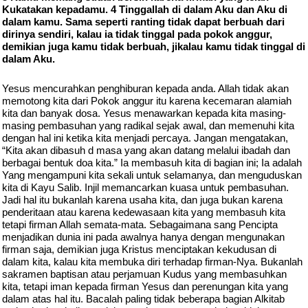
Kukatakan kepadamu. 4 Tinggallah di dalam Aku dan Aku di
dalam kamu. Sama seperti ranting tidak dapat berbuah dari
dirinya sendiri, kalau ia tidak tinggal pada pokok anggur,
demikian juga kamu tidak berbuah, jikalau kamu tidak tinggal di
dalam Aku.
Yesus mencurahkan penghiburan kepada anda. Allah tidak akan
memotong kita dari Pokok anggur itu karena kecemaran alamiah
kita dan banyak dosa. Yesus menawarkan kepada kita masing-
masing pembasuhan yang radikal sejak awal, dan memenuhi kita
dengan hal ini ketika kita menjadi percaya. Jangan mengatakan,
“Kita akan dibasuh d masa yang akan datang melalui ibadah dan
berbagai bentuk doa kita.” Ia membasuh kita di bagian ini; Ia adalah
Yang mengampuni kita sekali untuk selamanya, dan menguduskan
kita di Kayu Salib. Injil memancarkan kuasa untuk pembasuhan.
Jadi hal itu bukanlah karena usaha kita, dan juga bukan karena
penderitaan atau karena kedewasaan kita yang membasuh kita
tetapi firman Allah semata-mata. Sebagaimana sang Pencipta
menjadikan dunia ini pada awalnya hanya dengan mengunakan
firman saja, demikian juga Kristus menciptakan kekudusan di
dalam kita, kalau kita membuka diri terhadap firman-Nya. Bukanlah
sakramen baptisan atau perjamuan Kudus yang membasuhkan
kita, tetapi iman kepada firman Yesus dan perenungan kita yang
dalam atas hal itu. Bacalah paling tidak beberapa bagian Alkitab