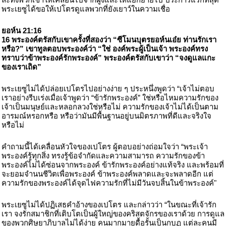
พระเยซูได้ขอให้เปโตรดูแลพวกที่ยังเยาว์ในความเชื่อ
ยอห์น 21:16
16 พระองค์ตรัสกับเขาครั้งที่สองว่า “ซีโมนบุตรยอห์นเอ๋ย ท่านรักเรา
หรือ?” เขาทูลตอบพระองค์ว่า “ใช่ องค์พระผู้เป็นเจ้า พระองค์ทรง
ทราบว่าข้าพระองค์รักพระองค์” พระองค์ตรัสกับเขาว่า “จงดูแลแกะ
ของเราเถิด”
พระเยซูไม่ได้ปล่อยเปโตรไปอย่างง่าย ๆ ประหนึ่งพูดว่า “เจ้าไม่ตอบ
เราอย่างรีบเร่งเมื่อเจ้าพูดว่า “ข้ารักพระองค์” ใช่หรือไหมความรักของ
เจ้าเป็นมนุษย์และหลอกลวงใช่หรือไม่ ความรักของเจ้าไม่ได้เป็นตาม
อารมณ์หรอกหรือ หรือว่ามันมีพื้นฐานอยู่บนมิตรภาพที่ดีและจริงใจ
หรือไม่
คำถามนี้ได้เคลื่อนหัวใจของเปโตร ผู้ตอบอย่างถ่อมใจว่า “พระเจ้า
พระองค์รู้ทุกสิ่ง ทรงรู้ข้อจำกัดและความสามารถ ความรักของข้า
พระองค์ไม่ได้ซ่อนจากพระองค์ ข้ารักพระองค์อย่างแท้จริง และพร้อมที่
จะยอมจำนนชีวิตเพื่อพระองค์ ข้าพระองค์พลาดและจะพลาดอีก แต่
ความรักของพระองค์ได้จุดไฟความรักที่ไม่มีวันจบสิ้นในข้าพระองค์"
พระเยซูไม่ได้ปฏิเสธคำอ้างของเปโตร และกล่าวว่า “ในขณะที่เจ้ารัก
เรา จงรักสมาชิกที่เติบโตเป็นผู้ใหญ่ของคริสตจักรของเราด้วย การดูแล
ของพวกศิษยาภิบาลไม่ได้ง่าย คนมากมายดื้อรั้นเป็นกบฏ แต่ละคนมี