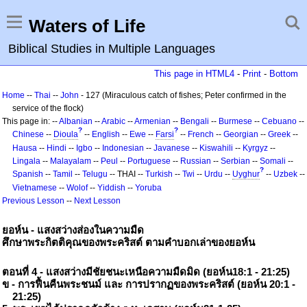
Waters of Life
Biblical Studies in Multiple Languages
This page in HTML4
-
Print
-
Bottom
Home
--
Thai
--
John
- 127 (Miraculous catch of fishes; Peter confirmed in the
service of the flock)
This page in: --
Albanian
--
Arabic
--
Armenian
--
Bengali
--
Burmese
--
Cebuano
--
?
?
Chinese
--
Dioula
--
English
--
Ewe
--
Farsi
--
French
--
Georgian
--
Greek
--
Hausa
--
Hindi
--
Igbo
--
Indonesian
--
Javanese
--
Kiswahili
--
Kyrgyz
--
Lingala
--
Malayalam
--
Peul
--
Portuguese
--
Russian
--
Serbian
--
Somali
--
?
Spanish
--
Tamil
--
Telugu
-- THAI --
Turkish
--
Twi
--
Urdu
--
Uyghur
--
Uzbek
--
Vietnamese
--
Wolof
--
Yiddish
--
Yoruba
Previous Lesson
--
Next Lesson
ยอห์น - แสงสว่างส่องในความมืด
ศึกษาพระกิตติคุณของพระคริสต์ ตามคำบอกเล่าของยอห์น
ตอนที่ 4 - แสงสว่างมีชัยชนะเหนือความมืดมิด (ยอห์น18:1 - 21:25)
ข - การฟื้นคืนพระชนม์ และ การปรากฏของพระคริสต์ (ยอห์น 20:1 -
21:25)