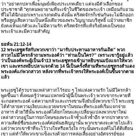
ว่า “อย่าตกปลาเพื่อมนุษย์เพียงประเภทเดียว แต่จงมีตัวเลือกของ
ประชาชาติ “ทุกคนพยายามที่จะเข้าในชีวิตของพระเจ้า เหมือนกับอวน
ที่ไม่ได้ฉีกออกเพราะแรงกดดัน ดังนั้น คริสตจักรก็เช่นกันจะไม่ฉีกออก
หรือสูญเสียความเป็นหนึ่งเดียวของพระวิญญาณบริสุทธิ์ แม้ว่าสมาชิก
ยังคงเห็นแก่ตัวและไม่มีความรัก คริสตจักรที่แท้จริงยังคงเป็นของ
พระเจ้าและมีความสำคัญ
ยอห์น 21:12-14
12 พระเยซูตรัสกับพวกเขาว่า “มารับประทานอาหารกันเถิด” พวก
สาวกไม่มีใครกล้าถามพระองค์ว่า “ท่านเป็นใคร?” เพราะเขารู้อยู่แล้ว
ว่าเป็นองค์พระผู้เป็นเจ้า13 พระเยซูทรงเข้ามาหยิบขนมปังแจกให้พวก
เขา และทรงหยิบปลาแจกด้วย 14 นี่เป็นครั้งที่สามที่พระเยซูทรงสำแดง
พระองค์แก่พวกสาวก หลังจากที่พระเจ้าทรงให้พระองค์เป็นขึ้นจากตาย
แล้ว
พระเยซูได้รวบรวมเหล่าสาวกไว้รอบ ๆ ไฟแห่งความรัก ไม่มีใครกล้า
พูดขึ้นมา ทั้งหมดรู้ว่าคนแปลกหน้าผู้นี้เป็นพระเจ้า พวกเขากระหายที่
จะกอดพระองค์ แต่ความกลัวและเกรงขามจึงยับยั้งพวกเขาไว้ พระเยซู
ได้ทำลายความเงียบและอวยพรเขาในขณะที่พระองค์เริ่มแจกจ่าย
อาหาร ด้วยวิธีนั้น พระองค์ได้ยกโทษและเปลี่ยนแปลงพวกเขาใหม่
เหล่าสาวกอยู่ในการยกโทษของพระเจ้าซ้ำแล้วซ้ำอีก หากปราศจาก
ความสัตย์ซื่อของพระองค์ต่อพันธสัญญานั้น พวกเขาคงจะตายไปแล้ว
แต่ว่าพวกเขาช้าที่จะไว้วางใจหรือหวังใจ กระนั้นพระองค์ไม่ได้ติเตียน
เขา แต่ทำให้พวกเขาแข็งแรงด้วยการหล่อเลี้ยงอย่างอัศจรรย์ของ