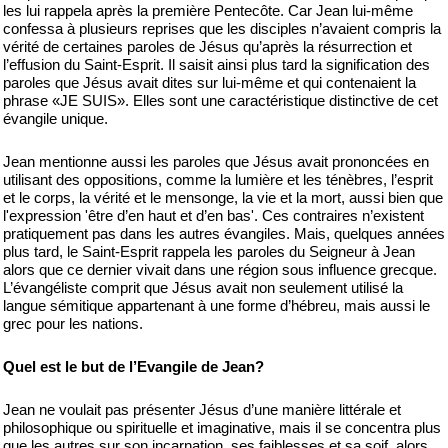
les lui rappela après la première Pentecôte. Car Jean lui-même
confessa à plusieurs reprises que les disciples n’avaient compris la
vérité de certaines paroles de Jésus qu’après la résurrection et
l’effusion du Saint-Esprit. Il saisit ainsi plus tard la signification des
paroles que Jésus avait dites sur lui-même et qui contenaient la
phrase «JE SUIS». Elles sont une caractéristique distinctive de cet
évangile unique.
Jean mentionne aussi les paroles que Jésus avait prononcées en
utilisant des oppositions, comme la lumière et les ténèbres, l’esprit
et le corps, la vérité et le mensonge, la vie et la mort, aussi bien que
l'expression 'être d’en haut et d’en bas'. Ces contraires n’existent
pratiquement pas dans les autres évangiles. Mais, quelques années
plus tard, le Saint-Esprit rappela les paroles du Seigneur à Jean
alors que ce dernier vivait dans une région sous influence grecque.
L’évangéliste comprit que Jésus avait non seulement utilisé la
langue sémitique appartenant à une forme d’hébreu, mais aussi le
grec pour les nations.
Quel est le but de l’Evangile de Jean?
Jean ne voulait pas présenter Jésus d’une manière littérale et
philosophique ou spirituelle et imaginative, mais il se concentra plus
que les autres sur son incarnation, ses faiblesses et sa soif, alors