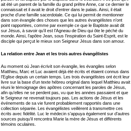
ait été un parent de la famille du grand prêtre Anne, car ce dernier le
connaissait et il avait le droit d’entrer dans le palais. Ainsi, il était
proche d’une famille sacerdotale. Ce qui lui permit de mentionner
dans son évangile des choses que les autres évangélistes n’ont
point rapportées, comme par exemple ce que le Baptiste avait dit
sur Jésus, à savoir qu’il est l’Agneau de Dieu qui ôte le péché du
monde. Ainsi, l’apôtre Jean, sous l’inspiration du Saint-Esprit, est le
disciple qui perçut le mieux son Seigneur Jésus dans son amour.
La relation entre Jean et les trois autres évangélistes
Au moment où Jean écrivit son évangile, les évangiles selon
Matthieu, Marc et Luc avaient déjà été écrits et étaient connus dans
l’Eglise depuis un certain temps. Les trois évangélistes ont écrit leur
livre sur la base d’un texte hébreu original dans lequel Matthieu avait
réuni le témoignage des apôtres concernant les paroles de Jésus,
afin qu’elles ne se perdent pas, vu que les années passaient et que
le Seigneur ne revenait toujours pas. Les actions de Jésus et les
événements de sa vie furent probablement rapportés dans une
collection séparée. Les évangélistes veillèrent à transmettre ces
écrits avec fidélité. Luc le médecin s’appuya également sur d’autres
sources puisqu’il rencontra Marie la mère de Jésus et différents
témoins oculaires.