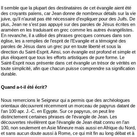
Il semble que la plupart des destinataires de cet évangile aient été
des croyants païens, car Jean donne de nombreux détails sur la vie
juive, qu’il n’aurait pas été nécessaire d’expliquer pour des Juifs. De
plus, Jean ne s’est pas appuyé sur des paroles de Jésus écrites en
araméen en les traduisant en grec comme les autres évangélistes.
En revanche, il a utilisé des phrases grecques connues dans son
église, les a remplies de l’esprit de l’Evangile et a témoigné des
paroles de Jésus dans un grec pur en toute liberté et sous la
direction du Saint-Esprit. Ainsi, son évangile est profond et simple et
plus éloquent que tous les efforts artistiques de pure forme. Le
Saint-Esprit nous présente dans cet évangile un trésor de vérités en
toute simplicité, afin que chacun puisse comprendre sa signification
durable.
Quand a-t-il été écrit?
Nous remercions le Seigneur qui a permis que des archéologues
orientaux découvrent récemment un morceau de papyrus datant de
l’an 100 apr. J.-C. en Egypte. Sur ce papyrus, on peut lire
distinctement certaines phrases de l’évangile de Jean. Les
découvertes révélèrent que l’évangile de Jean était connu en l’an
100, non seulement en Asie Mineure mais aussi en Afrique du Nord,
et sans aucun doute aussi à Rome, ce qui mit fin au long débat et à