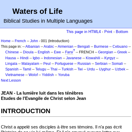
Waters of Life
Biblical Studies in Multiple Languages
This page in HTML4
-
Print
-
Bottom
Home
--
French
--
John
- 001 (Introduction)
This page in: --
Albanian
--
Arabic
--
Armenian
--
Bengali
--
Burmese
--
Cebuano
--
?
Chinese
--
Dioula
--
English
--
Ewe
--
Farsi
-- FRENCH --
Georgian
--
Greek
--
Hausa
--
Hindi
--
Igbo
--
Indonesian
--
Javanese
--
Kiswahili
--
Kyrgyz
--
Lingala
--
Malayalam
--
Peul
--
Portuguese
--
Russian
--
Serbian
--
Somali
--
Spanish
--
Tamil
--
Telugu
--
Thai
--
Turkish
--
Twi
--
Urdu
--
Uyghur
--
Uzbek
--
Vietnamese
--
Wolof
--
Yiddish
--
Yoruba
Next Lesson
JEAN - La lumière luit dans les ténèbres
Etudes de l'Evangile de Christ selon Jean
INTRODUCTION
Christ a appelé ses disciples à être ses témoins. Il n’a pas écrit