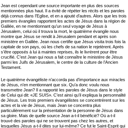
Jean est cependant une source importante en plus des sources
mentionnées plus haut. Il a évité de répéter les récits et les paroles
déjà connus dans l’Eglise, et en a ajouté d’autres. Alors que les trois
premiers évangiles rapportent les actes de Jésus dans la région de
Galilée, en ne mentionnant qu’un seul voyage de Jésus à
Jérusalem, celui où il trouva la mort, le quatrième évangile nous
montre que Jésus se rendit à Jérusalem pendant et après son
ministère en Galilée. Jean nous certifie que Jésus visita trois fois la
capitale de son pays, où les chefs de sa nation le rejetèrent. Après
s’être opposés à lui à maintes reprises, ils le livrèrent pour être
crucifié. C’est Jean qui nous a fait connaître le ministère de Jésus
parmi les Juifs de Jérusalem, le centre de la culture de l’Ancien
Testament.
Le quatrième évangéliste n’accorda pas d’importance aux miracles
de Jésus, n’en mentionnant que six. Qu’a donc voulu nous
transmettre Jean? Il a rapporté les paroles de Jésus dans le style
de Celui qui dit: «JE SUIS». C’est ainsi qu’il expliqua la personnalité
de Jésus. Les trois premiers évangélistes se concentrèrent sur les
actes et la vie de Jésus, mais Jean se concentra plus
particulièrement sur la présentation de la personne de Jésus dans
sa gloire. Mais de quelle source Jean a-t-il bénéficié? Où a-t-il
trouvé des paroles qui ne se trouvent pas chez les autres, et
lesquelles Jésus a-t-il dites sur lui-même? Ce fut le Saint-Esprit qui