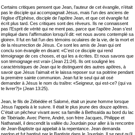
Certains critiques pensent que Jean, l’auteur de cet évangile, n’était
pas le disciple qui accompagnait Jésus, mais l’un des anciens de
l’église d’Ephèse, disciple de l’apôtre Jean, et que cet évangile fut
écrit plus tard. Ces critiques sont des rêveurs. Ils ne connaissent
pas l’Esprit de vérité qui ne ment pas, parce que l’apôtre Jean s’est
impliqué dans l’affirmation lorsqu’il dit: «et nous avons contemplé sa
gloire». Il fut en fait l’un des témoins oculaires de la vie, de la mort et
de la résurrection de Jésus. Ce sont les amis de Jean qui ont
conclu son évangile en disant: «C'est ce disciple qui rend
témoignage de ces choses, et qui les a écrites. Et nous savons que
son témoignage est vrai» (Jean 21:24). Ils ont souligné les
caractéristiques de Jean qui le distinguent des autres apôtres, à
savoir que Jésus l’aimait et le laissa reposer sur sa poitrine pendant
la première sainte communion. Jean fut le seul qui ait osé
demander à Jésus le nom du traître: «Seigneur, qui est-ce? (qui va
te livrer?)» (Jean 13:25).
Jean, le fils de Zébédée et Salomé, était un jeune homme lorsque
Jésus l’appela à le suivre. Il était le plus jeune des douze apôtres.
C’était un pêcheur vivant avec sa famille à Bethsaïda au bord du lac
de Tibériade. Avec Pierre, André, son frère Jacques, Philippe et
Nathanaël, il descendit la vallée du Jourdain pour aller à la rencontre
de Jean-Baptiste qui appelait à la repentance. Jean demanda
pardon et fut baptisé par le Baptiste dans le Jourdain. Il se peut qu’il