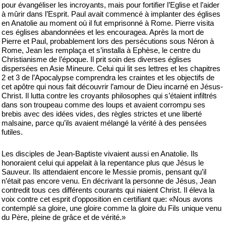
pour évangéliser les incroyants, mais pour fortifier l’Eglise et l’aider
à mûrir dans l’Esprit. Paul avait commencé à implanter des églises
en Anatolie au moment où il fut emprisonné à Rome. Pierre visita
ces églises abandonnées et les encouragea. Après la mort de
Pierre et Paul, probablement lors des persécutions sous Néron à
Rome, Jean les remplaça et s’installa à Ephèse, le centre du
Christianisme de l’époque. Il prit soin des diverses églises
dispersées en Asie Mineure. Celui qui lit ses lettres et les chapitres
2 et 3 de l’Apocalypse comprendra les craintes et les objectifs de
cet apôtre qui nous fait découvrir l’amour de Dieu incarné en Jésus-
Christ. Il lutta contre les croyants philosophes qui s’étaient infiltrés
dans son troupeau comme des loups et avaient corrompu ses
brebis avec des idées vides, des règles strictes et une liberté
malsaine, parce qu’ils avaient mélangé la vérité à des pensées
futiles.
Les disciples de Jean-Baptiste vivaient aussi en Anatolie. Ils
honoraient celui qui appelait à la repentance plus que Jésus le
Sauveur. Ils attendaient encore le Messie promis, pensant qu’il
n’était pas encore venu. En décrivant la personne de Jésus, Jean
contredit tous ces différents courants qui niaient Christ. Il éleva la
voix contre cet esprit d’opposition en certifiant que: «Nous avons
contemplé sa gloire, une gloire comme la gloire du Fils unique venu
du Père, pleine de grâce et de vérité.»