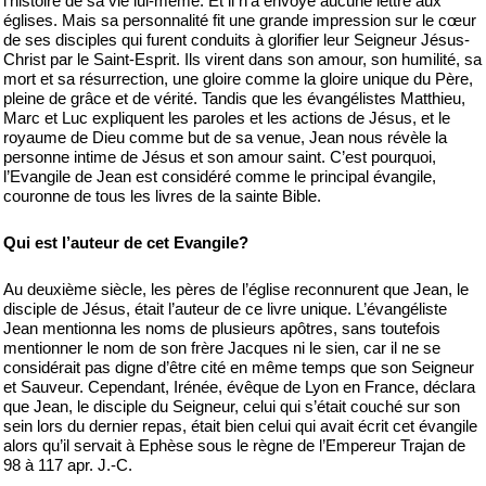
l’histoire de sa vie lui-même. Et il n’a envoyé aucune lettre aux
églises. Mais sa personnalité fit une grande impression sur le cœur
de ses disciples qui furent conduits à glorifier leur Seigneur Jésus-
Christ par le Saint-Esprit. Ils virent dans son amour, son humilité, sa
mort et sa résurrection, une gloire comme la gloire unique du Père,
pleine de grâce et de vérité. Tandis que les évangélistes Matthieu,
Marc et Luc expliquent les paroles et les actions de Jésus, et le
royaume de Dieu comme but de sa venue, Jean nous révèle la
personne intime de Jésus et son amour saint. C’est pourquoi,
l’Evangile de Jean est considéré comme le principal évangile,
couronne de tous les livres de la sainte Bible.
Qui est l’auteur de cet Evangile?
Au deuxième siècle, les pères de l’église reconnurent que Jean, le
disciple de Jésus, était l’auteur de ce livre unique. L’évangéliste
Jean mentionna les noms de plusieurs apôtres, sans toutefois
mentionner le nom de son frère Jacques ni le sien, car il ne se
considérait pas digne d’être cité en même temps que son Seigneur
et Sauveur. Cependant, Irénée, évêque de Lyon en France, déclara
que Jean, le disciple du Seigneur, celui qui s’était couché sur son
sein lors du dernier repas, était bien celui qui avait écrit cet évangile
alors qu’il servait à Ephèse sous le règne de l’Empereur Trajan de
98 à 117 apr. J.-C.