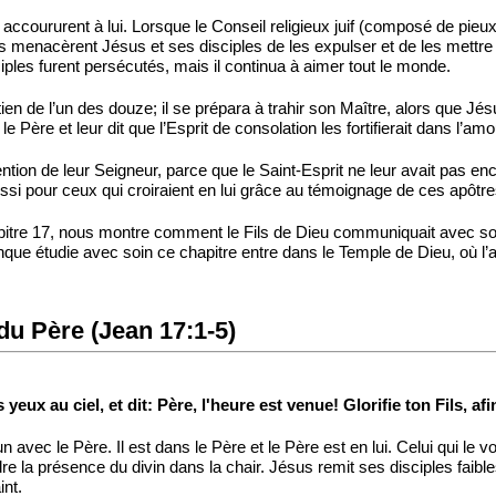
accoururent à lui. Lorsque le Conseil religieux juif (composé de pieux 
 ils menacèrent Jésus et ses disciples de les expulser et de les mettre 
iples furent persécutés, mais il continua à aimer tout le monde.
outien de l’un des douze; il se prépara à trahir son Maître, alors que J
 le Père et leur dit que l’Esprit de consolation les fortifierait dans l’a
ention de leur Seigneur, parce que le Saint-Esprit ne leur avait pas e
 aussi pour ceux qui croiraient en lui grâce au témoignage de ces apôtre
apitre 17, nous montre comment le Fils de Dieu communiquait avec son 
onque étudie avec soin ce chapitre entre dans le Temple de Dieu, où l’
 du Père (Jean 17:1-5)
yeux au ciel, et dit: Père, l'heure est venue! Glorifie ton Fils, afin
n avec le Père. Il est dans le Père et le Père est en lui. Celui qui le v
e la présence du divin dans la chair. Jésus remit ses disciples faibles 
int.