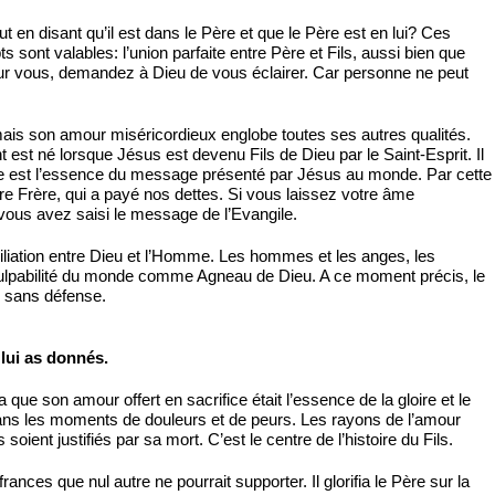
out en disant qu’il est dans le Père et que le Père est en lui? Ces
ont valables: l’union parfaite entre Père et Fils, aussi bien que
our vous, demandez à Dieu de vous éclairer. Car personne ne peut
mais son amour miséricordieux englobe toutes ses autres qualités.
st né lorsque Jésus est devenu Fils de Dieu par le Saint-Esprit. Il
Père est l’essence du message présenté par Jésus au monde. Par cette
tre Frère, qui a payé nos dettes. Si vous laissez votre âme
vous avez saisi le message de l’Evangile.
ciliation entre Dieu et l’Homme. Les hommes et les anges, les
r la culpabilité du monde comme Agneau de Dieu. A ce moment précis, le
ir sans défense.
 lui as donnés.
e son amour offert en sacrifice était l’essence de la gloire et le
dans les moments de douleurs et de peurs. Les rayons de l’amour
s soient justifiés par sa mort. C’est le centre de l’histoire du Fils.
rances que nul autre ne pourrait supporter. Il glorifia le Père sur la