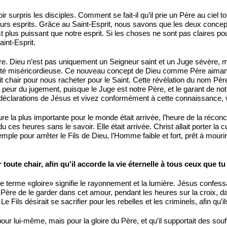
r surpris les disciples. Comment se fait-il qu’il prie un Père au ciel t
s esprits. Grâce au Saint-Esprit, nous savons que les deux concepts s
 plus puissant que notre esprit. Si les choses ne sont pas claires p
aint-Esprit.
re. Dieu n’est pas uniquement un Seigneur saint et un Juge sévère, 
rité miséricordieuse. Ce nouveau concept de Dieu comme Père aimant e
fait chair pour nous racheter pour le Saint. Cette révélation du nom 
a peur du jugement, puisque le Juge est notre Père, et le garant de no
déclarations de Jésus et vivez conformément à cette connaissance, 
re la plus importante pour le monde était arrivée, l’heure de la récon
ndu ces heures sans le savoir. Elle était arrivée. Christ allait porte
temple pour arrêter le Fils de Dieu, l’Homme faible et fort, prêt à mour
toute chair, afin qu'il accorde la vie éternelle à tous ceux que tu
rme «gloire» signifie le rayonnement et la lumière. Jésus confessa qu
 Père de le garder dans cet amour, pendant les heures sur la croix, 
 Le Fils désirait se sacrifier pour les rebelles et les criminels, afin qu’il
pour lui-même, mais pour la gloire du Père, et qu’il supportait des souff