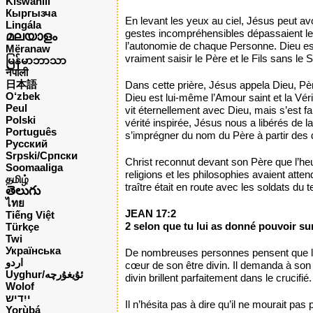
Kiswahili
Кыргызча
En levant les yeux au ciel, Jésus peut avoi
Lingála
gestes incompréhensibles dépassaient leur
മലയാളം
l’autonomie de chaque Personne. Dieu est
Mëranaw
vraiment saisir le Père et le Fils sans le S
မြန်မာဘာသာ
नेपाली
日本語
Dans cette prière, Jésus appela Dieu, Pè
O‘zbek
Dieu est lui-même l’Amour saint et la Vé
Peul
vit éternellement avec Dieu, mais s’est 
Polski
vérité inspirée, Jésus nous a libérés de l
Português
s’imprégner du nom du Père à partir des 
Русский
Srpski/Српски
Christ reconnut devant son Père que l’heu
Soomaaliga
religions et les philosophies avaient atte
தமிழ்
traître était en route avec les soldats du 
తెలుగు
ไทย
JEAN 17:2
Tiếng Việt
2 selon que tu lui as donné pouvoir sur 
Türkçe
Twi
Українська
De nombreuses personnes pensent que le te
اردو
cœur de son être divin. Il demanda à son
Uyghur/ئۇيغۇرچه
divin brillent parfaitement dans le crucifié.
Wolof
ייִדיש
Il n’hésita pas à dire qu’il ne mourait pas 
Yorùbá