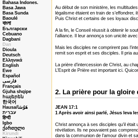
Bahasa Indones.
Au début de son ministère, les multitudes 
Basa Jawa
Basa Sunda
légalisme étaient en train de s’effondrer,
Baoulé
Puis Christ et certains de ses loyaux disc
বাংলা
Български
A la fin, le Conseil réussit à obtenir le s
Cebuano
l’alliance. Il leur annonça son unicité avec
Dagbani
Dan
Mais les disciples ne comprirent pas l’int
Dioula
remit son esprit et ses disciples. Il pria
Deutsch
Ελληνικά
La prière d’intercession de Christ, au ch
English
L’Esprit de Prière est important ici. Quic
Ewe
Español
فارسی
Français
2. La prière pour la gloire
Gjuha shqipe
հայերեն
한국어
Hausa/هَوُسَا
JEAN 17:1
עברית
1 Après avoir ainsi parlé, Jésus leva les 
हिन्दी
Igbo
Christ annonça à ses disciples qu’il était u
ქართული
révélation. Ils ne pouvaient pas comprendr
Kirundi
dans la communion de l’amour divin et sa