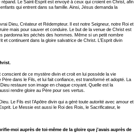
 répand. Le Saint-Esprit est envoyé à ceux qui croient en Christ, afin
ux enfants qui entrent dans sa famille. Ainsi, Jésus demanda la
 vrai Dieu, Créateur et Rédempteur. Il est notre Seigneur, notre Roi et
truire mais pour sauver et conduire. Le but de la venue de Christ est
, Jésus pardonna les péchés des hommes. Même si un petit nombre
t et continuent dans la gloire salvatrice de Christ. L’Esprit divin
hrist.
t conscient de ce mystère divin et croit en lui possède la vie
Père dans le Fils, et lui fait confiance, est transformé et adopté. La
 Dieu restaure son image en chaque croyant. Quelle est la
t aussi rendre gloire au Père pour ses vertus.
eu. Le Fils est l’Apôtre divin qui a géré toute autorité avec amour et
’Esprit. Le Messie est aussi le Roi des Rois, le Sacrificateur, le
glorifie-moi auprès de toi-même de la gloire que j'avais auprès de