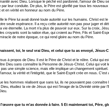
’humanité avec Dieu. Lorsque le péché est pardonné, l’amour de Dieu se
re par leur conduite. De plus, le Père est glorifié par tous les nouvea
 et en vérité en honneur au nom du Père.
le le Père lui avait donné toute autorité sur les humains. Christ est le
tre seule espérance. Il a reçu cette autorité non pas pour juger et dé
 la vie éternelle. La mort n’a plus de pouvoir sur eux. Sur la croix
es croyants sont la nation élue, qui croient au Père, Fils et Saint-Espri
miracle de notre époque, ce qui rend gloire au nom du Père.
onnaissent, toi, le seul vrai Dieu, et celui que tu as envoyé, Jésus-C
sus à propos de Dieu. Il est le Père de Christ et le nôtre. Celui qui es
ître Dieu sans connaître la Personne de Jésus-Christ. Celui qui voit le 
 pas une simple science, mais elle implique un changement spirituel.
l’amour, la vérité et l’intégrité, que le Saint-Esprit crée en nous. C’es
e les hommes réalisent que sans lui, ils ne pouvaient pas connaître Di
 Dieu, étudiez la vie de Jésus qui est l’image de la Divinité ointe par l
Dieu.
hevé l'œuvre que tu m'as donnée à faire. 5 Et maintenant toi, Père, 