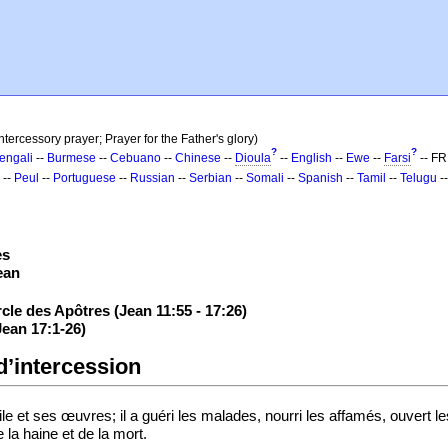
intercessory prayer; Prayer for the Father's glory)
?
?
engali
--
Burmese
--
Cebuano
--
Chinese
--
Dioula
--
English
--
Ewe
--
Farsi
-- F
--
Peul
--
Portuguese
--
Russian
--
Serbian
--
Somali
--
Spanish
--
Tamil
--
Telugu
-
es
ean
rcle des Apôtres (Jean 11:55 - 17:26)
Jean 17:1-26)
 d’intercession
e et ses œuvres; il a guéri les malades, nourri les affamés, ouvert 
e la haine et de la mort.