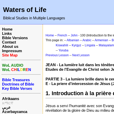
Waters of Life
Biblical Studies in Multiple Languages
Home
Links
Home
--
French
--
John
- 100 (Introduction to the 
Bible Versions
This page in: --
Albanian
--
Arabic
--
Armenian
--
B
Contact
Kiswahili
--
Kyrgyz
--
Lingala
--
Malayalam
About us
Impressum
--
Yoruba
Site Map
Previous Lesson
--
Next Lesson
JEAN - La lumière luit dans les ténèbr
WoL AUDIO
Etudes de l'Evangile de Christ selon J
WoL
CH
I
L
D
R
E
N
PARTIE 3 - La lumiere brille dans le ce
Bible Treasures
E - La priere d’intercession de Jésus (
Doctrines of Bible
Key Bible Verses
1. Introduction à la prière
Afrikaans
አማርኛ
Jésus a servi l’humanité avec son Evangil
عربي
révélation de la gloire de Dieu au milieu d
Azərbaycanca