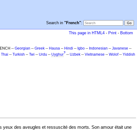
Search in
"French"
:
This page in HTML4
-
Print
-
Bottom
RENCH --
Georgian
--
Greek
--
Hausa
--
Hindi
--
Igbo
--
Indonesian
--
Javanese
--
?
-
Thai
--
Turkish
--
Twi
--
Urdu
--
Uyghur
--
Uzbek
--
Vietnamese
--
Wolof
--
Yiddish
les yeux des aveugles et ressuscité des morts. Son amour était une