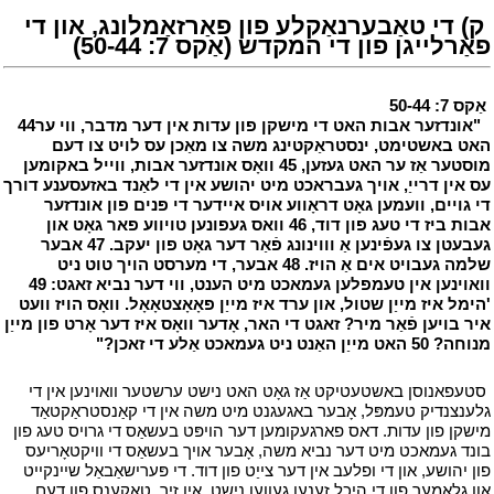
י
ק) די טאַבערנאַקלע פון פאַרזאַמלונג, און די
פאַרלייגן פון די המקדש (אַקס 7: 50-44)
י
י
אַקס 7: 50-44
י
י
"אונדזער אבות האט די מישקן פון עדות אין דער מדבר, ווי ער
44
האט באשטימט, ינסטראַקטינג משה צו מאַכן עס לויט צו דעם
מוסטער אַז ער האט געזען, 45 וואָס אונדזער אבות, ווייל באקומען
עס אין דרייַ, אויך געבראכט מיט יהושע אין די לאַנד באזעסענע דורך
די גויים, וועמען גאָט דראָווע אויס איידער די פּנים פון אונדזער
אבות ביז די טעג פון דוד, 46 וואס געפונען טויווע פאר גאָט און
געבעטן צו געפֿינען אַ וווינונג פֿאַר דער גאָט פון יעקב. 47 אבער
שלמה געבויט אים אַ הויז. 48 אבער, די מערסט הויך טוט ניט
וואוינען אין טעמפלען געמאכט מיט הענט, ווי דער נביא זאגט: 49
'הימל איז מייַן שטול, און ערד איז מייַן פאָאָצטאָאָל. וואָס הויז וועט
איר בויען פֿאַר מיר? זאגט די האר, אָדער וואָס איז דער אָרט פון מייַן
מנוחה? 50 האט מייַן האַנט ניט געמאכט אַלע די זאכן?"
י
י
סטעפאנוסן באשטעטיקט אַז גאָט האט נישט ערשטער וואוינען אין די
גלענצנדיק טעמפּל, אָבער באגעגנט מיט משה אין די קאַנסטראַקטאַד
מישקן פון עדות. דאס פארגעקומען דער הויפּט בעשאַס די גרויס טעג פון
בונד געמאכט מיט דער נביא משה, אָבער אויך בעשאַס די וויקטאָריעס
פון יהושע, און די ופלעב אין דער צייַט פון דוד. די פּערישאַבאַל שיינקייט
און גלאַמער פון די היכל זענען געווען נישט, אין זיך, טאָקענס פון דעם