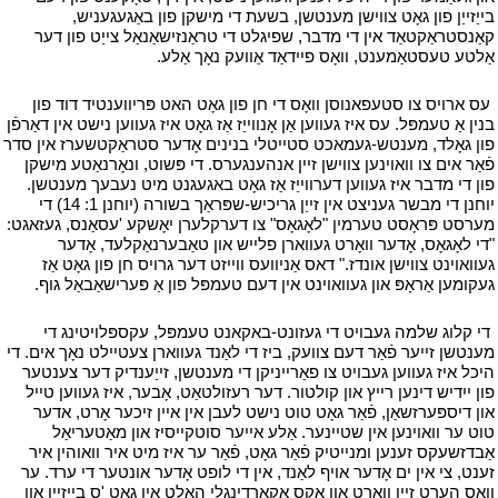
בייַזייַן פון גאָט צווישן מענטשן, בשעת די מישקן פון באַגעגעניש,
קאַנסטראַקטאַד אין די מדבר, שפיגלט די טראַנזישאַנאַל צייַט פון דער
אַלטע טעסטאַמענט, וואָס פיידאַד אַוועק נאָך אַלע.
י
י
עס ארויס צו סטעפאנוסן וואָס די חן פון גאָט האט פּריווענטיד דוד פון
בנין אַ טעמפּל. עס איז געווען אַן אָנווייַז אַז גאָט איז געווען נישט אין דאַרפֿן
פון גאָלד, מענטש-געמאכט סטייטלי בנינים אָדער סטראַקטשערז אין סדר
פֿאַר אים צו וואוינען צווישן זיין אנהענגערס. די פּשוט, ונאָרנאַטע מישקן
פון די מדבר איז געווען דערווייַז אַז גאָט באגעגנט מיט נעבעך מענטשן.
יוחנן די מבשר געניצט אין זייַן גריכיש-שפּראַך בשורה (יוחנן 1: 14) די
מערסט פּראָסט טערמין "לאָגאָס" צו דערקלערן יאָשקע 'עסאַנס, געזאגט:
"די לאָגאָס, אָדער וואָרט געווארן פלייש און טאַבערנאַקלעד, אָדער
געוואוינט צווישן אונדז." דאס אַניוועס ווייזט דער גרויס חן פון גאָט אַז
געקומען אַראָפּ און געוואוינט אין דעם טעמפּל פון אַ פּערישאַבאַל גוף.
י
י
די קלוג שלמה געבויט די געזונט-באקאנט טעמפּל, עקספּלויטינג די
מענטשן זייער פֿאַר דעם צוועק, ביז די לאַנד געווארן צעטיילט נאָך אים. די
היכל איז געווען געבויט צו פאַרייניקן די מענטשן, זייַענדיק דער צענטער
פון ייִדיש דינען רייץ און קולטור. דער רעזולטאַט, אָבער, איז געווען טייל
און דיספּערזשאַן, פֿאַר גאָט טוט נישט לעבן אין איין זיכער אָרט, אדער
טוט ער וואוינען אין שטיינער. אַלע אייער סוטקייסיז און מאַטעריאַל
אַבדזשעקס זענען ומנייטיק פֿאַר גאָט, פֿאַר ער איז מיט איר וואוהין איר
זענט, צי אין ים אָדער אויף לאַנד, אין די לופט אָדער אונטער די ערד. ער
וואס הערט זיין וואָרט און אַקס אַקאָרדינגלי האלט אין גאָט 'ס בייַזייַן און