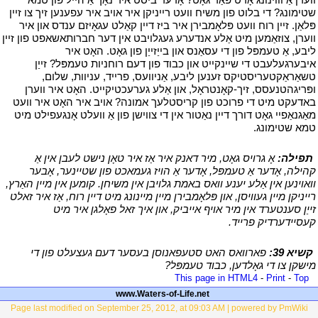
שטימונג? די בלוט פון משיח וועט רייניקן איר אויב איר עפענען זיך צו זיין
פּלאַן. זיין רוח וועט פּלאָמבירן איר ביז דיין קאַלט עגאָיזם ענדס און איר
ווערן, צוזאַמען מיט אַלע אנדערע געגלויבט אין דער חברותאשאפט פון זיין
ליבע, אַ טעמפּל פון די עסאַנס און בייַזייַן פון גאָט. האָט איר
איבערגעלעבט די שיינקייט און כבוד פון דעם רוחניות טעמפּל? זייַן
טשאַראַקטעריסטיקס זענען ליבע, אַניוועס, פרייד, עניוות, שלום,
ופּריגהטנעסס, זיך-קאָנטראָל, און אַלע גערעכטיקייט. האָט איר ווערן
באדעקט מיט די פרוכט פון קריסטלעך אמונה? אויב איר האָט איר וועט
מאַגנאַפיי גאָט דורך דיין נאַטור אין די צווישן פון אַ וועלט אָנגעפילט מיט
טמא שטימונג.
י
י
תפילה:
אָ גרויס גאָט, מיר דאנק איר אַז איר טאָן נישט לעבן אין אַ
קהילה, אָדער אַ טעמפּל, אָדער אַ הויז געמאכט פון שטיינער, אָבער
וואוינען אין אַלע יענע וואס באמת גלויבן אין משיחן. קומען אין מיין האַרץ,
רייניקן מיין געוויסן, און פּלאָמבירן מיין מיינונג מיט דיין רוח, אַז איר זאלט ​​
זייַן סענטערד אין מיר אויף אייביק, און איך זאל פאָלגן איר מיט
קעסיידערדיק פרייד.
י
י
קשיא 39:
פארוואס האט סטעפאנוסן בעסער דעם געצעלט פון די
מישקן צו די גאָלדען, כבוד טעמפּל?
י
This page in HTML4
-
Print
-
Top
www.Waters-of-Life.net
Page last modified on September 25, 2012, at 09:03 AM | powered by PmWiki