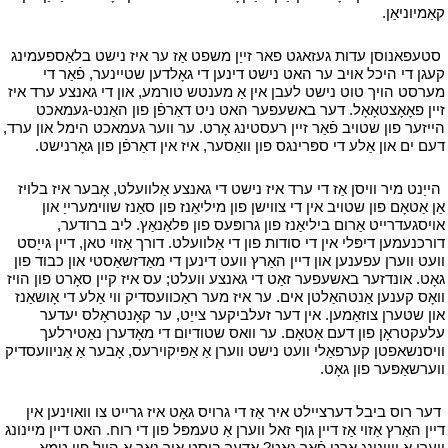
קאַמיוניאַן.
י
י
סטעפאנוסן עדות געזאגט פאר זייַן משפט אַז ער איז נישט בלאַספעמינג
קעגן די היכל אויב ער האט נישט דינען די גאָלדען שטיינער, פֿאַר די
מערסט הויך טוט נישט לעבן אין אַ מענטש טורמע, און די גאנצע ערד איז
זיין פאָאָצטאָאָל. דער באשעפער האט ניט דאַרפֿן פון האַנט-געמאכט
הייזער פון שטויב פֿאַר זיין רעסטינג אָרט. ער ווער געמאכט הימל און ערד,
דעם ים און אַלע די ספּרינגס פון וואַסער, איז אין דאַרפֿן פון גאָרנישט.
י
י
הייַנט מיר וויסן אַז די ערד איז נישט די גאנצע אַלוועלט, אָבער איז בלויז
אַן אַטאָם פון שטויב אין די צווישן פון מיליאַנז פון סאַנז שווימערייַ און
אויסגעדרייט אַרום ביליאַנז פון גרופּעס פון פּלאַנאַץ. ליב ברודער,
דורכנעמען דיפּלי אין די סודות פון די אַלוועלט. דורך אַזוי טאן, דיין גייַסט
וועט ווערן עפענען און דיין האַרץ וועט דינען די מאַדזשאַסטי און כבוד פון
גאָט. אונדזער באשעפער זאַט די גאנצע וועלט; עס איז קיין סאָרט פון הויז
וואָס קענען אַנטהאַלטן אים. ער איז מער ראַכוועסדיק ווי אַלע די אָושאַנז
און שטערן צוזאַמען. אין דער זעלביקער צייַט, ער קאָנטראָלס יעדער
עלעקטראָן פון דעם אַטאָם. ער וואס שטודיום די מאָדערן נאַטירלעך
וויסנשאפטן קערפאַלי וועט נישט ווערן אַ אַפּיקוירעס, אָבער אַ אַניוועסדיק
ווערשאַפּער פון גאָט.
י
י
דער רוס ביבל דערציילט איר אַז די גרויס גאָט איז גרייט צו וואוינען אין
דיין האַרץ אַזוי אַז דיין גוף זאל ווערן אַ טעמפּל פון די רוח. האט דיין מיינונג
ווערן אַ וווינונג אָרט פֿאַר גאָט? אָדער ביסט איר נאָך אַ הייל פון טמא