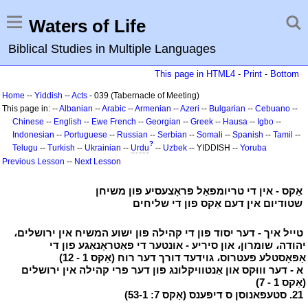
Waters of Life
Biblical Studies in Multiple Languages
This page in HTML4
-
Print
-
Bottom
Home
--
Yiddish
--
Acts
- 039 (Tabernacle of Meeting)
This page in: --
Albanian
--
Arabic
--
Armenian
--
Azeri
--
Bulgarian
--
Cebuano
--
Chinese
--
English
--
Ewe
French
--
Georgian
--
Greek
--
Hausa
--
Igbo
--
Indonesian
--
Portuguese
--
Russian
--
Serbian
--
Somali
--
Spanish
--
Tamil
--
?
Telugu
--
Turkish
--
Ukrainian
--
Urdu
--
Uzbek
-- YIDDISH --
Yoruba
Previous Lesson
--
Next Lesson
י
אַקס - אין די טריומפאַל פּראָצעסיע פון משיחן
י
י
שטודיום אין דעם אַקס פון די שליחים
י
י
טייל איך - דער יסוד פון די קהילה פון ישוע המשיח אין ירושלים،
יהודה، שומרון، און סיריע - אונטער די פּאַטראָנאַגע פון די
אַפּאָסטלע פעטרוס، גוידעד דורך דער רוח (אַקס 1 - 12)
י
י
א - דער וווּקס און אַנטוויקלונג פון דער פרי קהילה אין ירושלים
(אַקס 1 - 7)
י
י
21. סטעפאנוסן ס דיפענס (אַקס 7: 53-1)
י