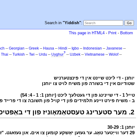
Search in
"Yiddish"
:
This page in HTML4
-
Print
-
Bottom
nch
--
Georgian
--
Greek
--
Hausa
--
Hindi
--
Igbo
--
Indonesian
--
Javanese
--
?
-
Thai
--
Turkish
--
Twi
--
Urdu
--
Uyghur
--
Uzbek
--
Vietnamese
--
Wolof
--
י
יוחנן - די ליכט שיינט אין די פינצטערניש
י
י
שטודיום אין די בשורה פון משיח לויט צו יוחנן
י
י
טייל 1 - די שיינינג פון די געטלעך ליכט (יוחנן 1: 1 - 4: 54)
י
י
ב - משיח פירט זיינע תלמידים פֿון די קויל פון תשובה צו די פרייד פון די חתונה (
י
2. מער סטערינג טעסטאַמאָוניז פון די באַפּטיסט צו משיח (יוחנן 1: 34-29)
י
יוחנן 1: 30-29
י
י