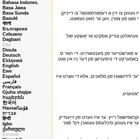
Bahasa Indones.
Basa Jawa
ווען צו זייַן אַ רעפאָרמאַטאָר צו רייניקן
Basa Sunda
Baoulé
די טאָג פון צארן. ווען ער האט געזאגט،
বাংলা
Български
Cebuano
 געהאלטן צוריק אַסקינג אַז יאָשקע זאָל
Dagbani
Dan
Dioula
וי אַ פארשטייער פון מענטשהייַט. די האר ס
Deutsch
ט באמערקט די טיפענישן פון דער ניו אין גאָט
Ελληνικά
English
Ewe
דער לידזשאַנז פון מלאכים، אלא די וואָרט איז
Español
فارسی
Français
Gjuha shqipe
אַטעגיע.
י
հայերեն
한국어
Hausa/هَوُسَا
עברית
אַפישאַל רייץ. ער איז ווערט פון זייַענדיק
हिन्दी
ר איז געווען סינלעסס געווארן זינד פֿאַר
Igbo
ქართული
Kirundi