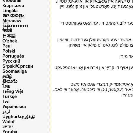
Kiswahili
ח 'ס ישועה איז גלאבאלע און אַלע-ינקלוסיוו،
Кыргызча
גאַנגענהייַט، פאָרשטעלן און צוקונפֿט. זיין
Lingála
മലയാളം
Mëranaw
ָבער ליב געהאט זיי. ער האט געוואוסט די
မြန်မာဘာသာ
नेपाली
日本語
ד. אפשר יענע פאָרשטעלן געחידושט ווי איין
O‘zbek
 פולפילינג גאָט 'ס פּלאַן אין משיחן.
י
Peul
Polski
Português
אר מיר".
י
Русский
Srpski/Српски
 אויף די קרייַז אין צרה און אַזוי אנטפלעקט
Soomaaliga
தமிழ்
తెలుగు
ָ אַניוועסדיק הנוצרי וואס איז נישט
ไทย
 איר געקומען ניט ווי ריכטער، אָבער ווי לאם.
Tiếng Việt
ט זיי.
י
Türkçe
Twi
Українська
اردو
Uyghur/ئۇيغۇرچه
Wolof
ייִדיש
Yorùbá