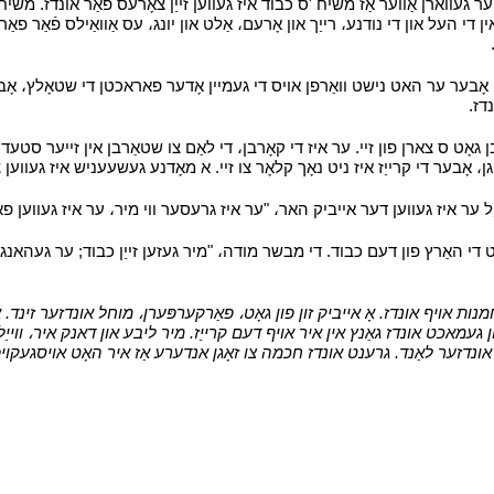
 געווארן אַווער אַז משיח 'ס כבוד איז געווען זייַן צאָרעס פֿאַר אונדז. משי
 די העל און די נודנע، רייַך און אָרעם، אַלט און יונג، עס אַוואַילס פֿאַר פאַר
י
ז، אָבער ער האט נישט וואַרפן אויס די געמיין אָדער פאראכטן די שטאָלץ، א
דז.
י
גאָט ס צארן פון זיי. ער איז די קאָרבן، די לאַם צו שטאַרבן אין זייער סטע
ָבער די קרייַז איז ניט נאָך קלאָר צו זיי. א מאָדנע געשעעניש איז געווען צו
יַל ער איז געווען דער אייביק האר، "ער איז גרעסער ווי מיר، ער איז געווען פ
 די האַרץ פון דעם כבוד. די מבשר מודה، "מיר געזען זייַן כבוד; ער געהאנגען
ות אויף אונדז. אָ אייביק זון פון גאָט، פאַרקערפּערן، מוחל אונדזער זינד. א
געמאכט אונדז גאַנץ אין איר אויף דעם קרייַז. מיר ליבע און דאנק איר، ווייַל
ן אונדזער לאַנד. גרענט אונדז חכמה צו זאָגן אנדערע אַז איר האָט אויסגעקויפ