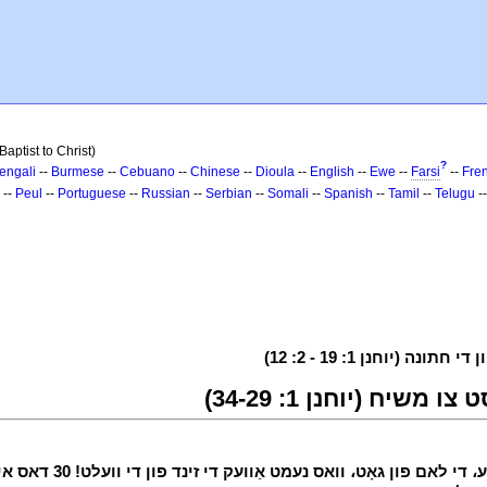
aptist to Christ)
?
engali
--
Burmese
--
Cebuano
--
Chinese
--
Dioula
--
English
--
Ewe
--
Farsi
--
Fre
--
Peul
--
Portuguese
--
Russian
--
Serbian
--
Somali
--
Spanish
--
Tamil
--
Telugu
-
יוחנן 1: 19 - 2: 12)
י
י
29 דער ווייַטער טאָג، ער געזע