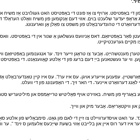
יר.'
י
די באַפּטיסט. אַרויף צו אַז פונט די באַפּטיסט האט געגלויבט אַז משיח איז גע
קאַטינג אַראָפּ יעדער שלעכט בוים. אזוי דעם אָנקומען פון משיח וואָלט העראַלד 
י דערוואַרט די טהונדערבאָלט פון משפט צו פאַלן אָן ווארענונג.
י
טן פֿאַר באַפּטיזאַם. דאס אַניוועס געשלאגן אַ שנור אין די באַפּטיסט، וואס
 צו מקיים גערעכטיקייט.
י
ערן מענטשהייַט، אָבער צו טראָגן זייער זינד. ער אנגענומען באַפּטיזאַם ו
קען. ווי ער געשטאנען בייַ דעם ברעג פון די אַלטע קאָווענאַנט، די באַפּטיס
 פאַרשטיין، עפענען אייערע אויגן، עס איז ער!". עס איז קיין טאַנדערבאָלט אָ
לאַנג דערוואַרט איינער، די האר זיך، די האָפענונג פון די וועלט.
י
רע באַגריף פון משיח، באזירט אויף פּאָליטיש טרייאַמפס און מיליטעריש סטר
און וויקטאָריאַס، אָבער מיק און ווייך.
י
 ער האט אויסדערוויילט צו זייַן די לאם פון גאָט، סימבאָליש פון אלטע סאַקר
איז דער רוס איין און בלייבט אַזוי בשעת שייַכעס אַלעמען ס זינד ". ער ווע