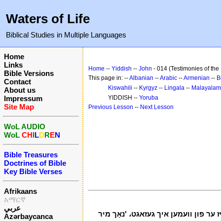
Waters of Life
Biblical Studies in Multiple Languages
Home
Links
Home
--
Yiddish
--
John
- 014 (Testimonies of the B
Bible Versions
This page in: --
Albanian
--
Arabic
--
Armenian
--
B
Contact
Kiswahili
--
Kyrgyz
--
Lingala
--
Malayalam
About us
Impressum
YIDDISH --
Yoruba
Site Map
Previous Lesson
--
Next Lesson
WoL AUDIO
WoL
CH
I
L
D
R
E
N
Bible Treasures
Doctrines of Bible
Key Bible Verses
Afrikaans
አማርኛ
عربي
ן יאָשקע קומען צו אים، און געזאגט، "זע، די לאם פון גאָט، וואס נעמט אַוועק די זינד פון די וועלט! 30 דאס איז ער פון וועמען איך געזאגט، 'נאָך מיר
Azərbaycanca