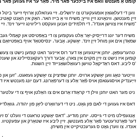
קומט אַ מענטש וואס איז בילכער פאר מיר، פֿאַר ער איז געווען פאר מ
י
ווען די דעלאַגאַץ אומגעקערט צו ירושלים، זיי געהאלטן אַרויף זייער ביטל פון 
זייַן מענטשן، ווינאָוינג זייַן ווייץ; משיח ווי אַ בייז האר، האַק אין האַנט 
"משיח איז צווישן אונדז"، די תלמידים זענען וועקסט ריליווינג זייער זינד. זי
י
משיח דער יונג דרייַסיק-יאָר אַלט געקומען צו די באַפּטיסט און קאַמלי געבע
שמאַדן אים און מוחל זייַן זינד. יאָשקע، אָבער، ינסיסטאַד אויף באַפּטיזאַם
י
טהערעופּאָן، יוחנן איינגעזען אַז דער רוס איינער האט קומען נישט צו צעשט
קומען איז נישט צו זייַן מקוים אין צארן، אָבער דורך רעקאַנסיילינג און שענ
'ס ליבע. דאס ראַדיקאַל טוישן רעוואַלושאַנייזד זייַן השגות.
י
י
ווייַטער טאָג ווען יאָשקע ארויס، יוחנן שפּיציק צו יאָשקע געזאגט، "זען און
זייַענדיק אויסגעגאסן אויס פֿאַר אַלע צו דערפאַרונג. דעם יונג מענטש איז די 
י
ניט מער האט יוחנן ווילן די קראַודז אַרום אים צו האַלטן אויף צו די עלטע
י
דאס איז געווען די לאם פון גאָט، ניט די דערוואַרט ליאָן פון יהודה، גוואַלדיק 
י
אָנגעפילט מיט די גייסט، יוחנן מודיע، "דאס יאָשקע טראגט די וועלט 'ס זינד.
דער פאַרטרעטער פֿאַר אַלע מענטשן. זיין ליבע איז שטאַרק און עפעקטיוו. ער 
אונדז، צו ווערן גאָט ס גערעכטיקייט אין משיחן.
י