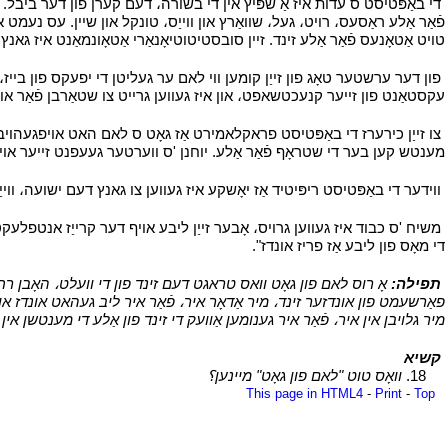
י
די באַפּטיסט ס עדות איז אַ שפּיץ אין די בשורה، דעם קערן פון דער ביבל. ער
פֿאַר אַלע ראַסעס، רויט، געל، שוואַרץ און ווייַס، טונקל און שיין. עס נעמט אין
טויט אַטאָנעס פֿאַר אַלע זינד. זיין סובסטיטוטיאָנאַרי אַטאָונמאַנט איז גאנץ.
י
פון דער ערשטער טאָג פון זייַן קומען ווי לאם ער געליטן די יפעקס פון ביי
עקסטאַנט פון זייער קנעכטשאפט، און איז געווען גרייט צו שטאַרבן פֿאַר אונ
י
צו זייַן כירערז די באַפּטיסט פראקלאמירט אַז גאָט ס לאם האט אויפגעהויבן 
מענטש קען בער די שטראָף פֿאַר אַלע. יוחנן 'ס ווערטער געעפנט זייער אויגן، א
י
ווידער די באַפּטיסט ריפּיטיד אַז יאָשקע איז געווען צו גאנץ דעם ישועה، ווי
י
משיח 'ס כבוד איז געווען גרויס، אָבער זייַן ליבע אויף דער קרייַז אנטפלעקט
די מאָס פון ליבע אַז פריז אונדז".
י
י
תפילה:
אָ רוס לאם פון גאָט וואס טראגט דעם זינד פון די וועלט، האָבן רחמנ
פאַרשעמט פון אונדזער זינד، מיר אַדאָר איר، פֿאַר איר ליב געהאט אונדז און 
מיר גלויבן אין איר، פֿאַר איר גענומען אַוועק די זינד פון אַלע די מענטשן אי
י
קשיא
י
י
18.
וואָס טוט "לאם פון גאָט" מיינען؟
י
This page in HTML4
-
Print
-
Top