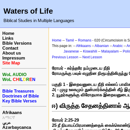
Waters of Life
Biblical Studies in Multiple Languages
Home
Links
Home
--
Tamil
--
Romans
- 020 (Circumcision is Sp
Bible Versions
This page in: --
Afrikaans
--
Albanian
--
Arabic
--
A
Contact
Javanese
--
Kiswahili
--
Malayalam
--
Poli
About us
Previous Lesson
--
Next Lesson
Impressum
Site Map
ரோமர் - கர்த்தரே நம்முடைய நீதி
ரோமருக்கு பவுல் எழுதின நிரூபத்திலிருந்த
WoL AUDIO
WoL
CH
I
L
D
R
E
N
பகுதி 1 - இறைவனுடைய நீதி எல்லாப் பாவிகளைய
அ - முழு உலகமும் துன்மார்க்கத்தின் கீழ்
Bible Treasures
2. யூதர்களுக்கு விரோதமாக இறைவனுடைய 
Doctrines of Bible
Key Bible Verses
ஈ) விருத்த சேதனத்தினால் ஆவ
Afrikaans
አማርኛ
ரோமர் 2:25-29
عربي
25 நீ நியாயப்பிரமாணத்தைக் கைக்கொண்டு 
Azərbaycanca