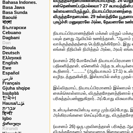
விருத்தசேதனமில்லாமையாயிற்றே. 26 மேல
Bahasa Indones.
என்றெண்ணப்படுமல்லவா? 27 சுபாவத்தின்பட
Basa Jawa
உள்ளவனாயிருந்தும், நியாயப்பிரமாணத்தை ம
Basa Sunda
விருத்தசேதனமல்ல. 29 உள்ளத்திலே யூதனான
Baoulé
বাংলা
புகழ்ச்சி மனுஷராலே அல்ல, தேவனாலே உண்ட
Български
Cebuano
நியாயப்பிரமாணத்தின் மக்கள் மற்றும் மக்க
Dagbani
பவுல் தனது ஆவியில் உணர்ந்தான். “ஆமாம
Dan
வாக்குத்தத்தத்தை பெற்றிருக்கிறோம். இத
Dioula
எங்கள் நீதியின் நிமித்தம் அல்ல, அவர் 
Deutsch
Ελληνικά
(வசனம் 25) மோசேயின் நியாயாப்பிரமாண 
English
பதிலளித்தான். ஏனெனில் அந்த உடன்படிக்
Ewe
கூறினார். “……..” (ஆதியாகமம் 17:1) உட
Español
வழிநடத்துதலின்றி, இஸ்மாயில் என்ற முதல
فارسی
Français
இவ்விதமாய், நியாயப்பிரமாணம் இல்லாமல் உ
Gjuha shqipe
հայերեն
கைக்கொள்ளாமல், விருத்தசேதனத்தினால்
한국어
பரிசுத்தம்பண்ணுகிறார். அப்போது விசுவாசிய
Hausa/هَوُسَا
עברית
உடன்படிக்கையின்படி வாழ முற்படும்போது, 
हिन्दी
அக்கிரமங்களை செய்யும்போது, விருத்தசே
Igbo
ქართული
(வசனம் 26) ஒரு புறவினத்தான் பரிசுத்த 
Kirundi
விருத்தசேதனம் உள்ளவனாக இறைவனால் கருதப