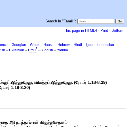
Search in
"Tamil"
:
This page in HTML4
-
Print
-
Bottom
rench
--
Georgian
--
Greek
--
Hausa
--
Hebrew
--
Hindi
--
Igbo
--
Indonesian
--
?
kish
--
Ukrainian
--
Urdu
--
Yiddish
--
Yoruba
குட்படுத்துகிறது, பரிசுத்தப்படுத்துகிறது. (ரோமர் 1:18-8:39)
ரோமர் 1:18-3:20)
ை மீறி நடந்தால் உன் விருத்தசேதனம்