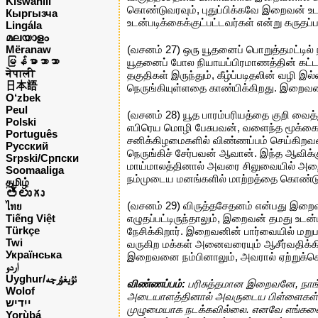
Kiswahili
கொண்டுவரவும், புதுப்பிக்கவே இறைவன் உட
Кыргызча
உடன்படிக்கைக்குட்பட்டவர்கள் என்று கருதப்ப
Lingála
മലയാളം
Mëranaw
(வசனம் 27) ஒரு யூதனைப் பொறுத்தமட்டில
မြန်မာဘာသာ
யூதனைப் போல நியாயப்பிரமாணத்தின் கட்டளை
नेपाली
தகுதிகள் இருந்தும், கீழ்ப்படிதலின் வ
日本語
நெருங்கியுள்ளதை காண்பிக்கிறது. இறைவன
O‘zbek
Peul
(வசனம் 28) யூத பாரம்பரியத்தை குறி வைத்து
Polski
எபிரெய மொழி பேசுபவன், வளைந்த மூக்கை
Português
சனிக்கிழமைகளில் விண்ணப்பம் செய்கிறவன
Русский
நெருங்கிச் சேர்பவன் ஆவான். இந்த ஆவிக்
Srpski/Српски
மாய்மாலத்தினால் அவரை சிலுவையில் அறைந்தா
Soomaaliga
நம்முடைய மனங்களில் மாற்றத்தை கொண்டு
தமிழ்
తెలుగు
(வசனம் 29) விருத்தசேதனம் என்பது இறைவன
ไทย
Tiếng Việt
எழுதப்பட்டிருந்தாலும், இறைவன் தமது உடன்
Türkçe
நேசிக்கிறார். இறைவனின் பார்வையில் மறு
Twi
வருகிற மக்கள் அனைவரையும் ஆசீர்வதிக்கி
Українська
இறைவனை நம்பினாலும், அவரால் ஏற்றுக்கொ
اردو
Uyghur/ئۇيغۇرچه
விண்ணப்பம்:
பரிசுத்தமான இறைவனே, நாங்கள்
Wolof
அடையாளத்தினால் அவருடைய பிள்ளைகள் இருந்
ייִדיש
முழுமையாக நடக்கவில்லை. எனவே எங்களை மன்
Yorùbá