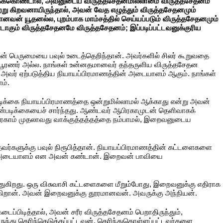
 கைக்கொண்டால், அவனுடைய விருத்தசேதனமில்லாமை விருத்தசேதனம்
று கிறவனாயிருந்தால், அவன் வேத எழுத்தும் விருத்தசேதனமும்
னவன் யூதனல்ல, புறம்பாக மாம்சத்தில் செய்யப்படும் விருத்தசேதனமும்
ாகும் விருத்தசேதனமே விருத்தசேதனம்; இப்படிப்பட்டவனுக்குரிய
களின் பெருமையை பவுல் உடைத்தெறிந்தான். அவர்களில் சிலர் கூறுவதை
ிபூரணர் அல்ல. நாங்கள் உன்னதமானவர் தந்தருளிய விருத்தசேதன
் அவர் ஏற்படுத்திய நியாயப்பிரமாணத்தின் அடையாளம் ஆகும். நாங்கள்
ம்.
க்கை நியாயப்பிரமாணத்தை ஒன்றுமில்லாமல் ஆக்காது என்று அவன்
ன்படிக்கையைச் சார்ந்தது. ஆண்டவர் ஆபிரகாமுடன் தெளிவாகக்
பிரகாம் முதலாவது வாக்குத்தத்தத்தை நம்பாமல், இறைவனுடைய
்தவர்களுக்கு பவுல் நிரூபித்தான். நியாயப்பிரமாணத்தின் கட்டளைகளை
்ல அடையாளம் என அவன் கண்டான். இறைவன் பாவியை
ுந்துகிறது. ஒரு விசுவாசி கட்டளைகளை மீறும்போது, இறைவனுக்கு எதிராக
ுகிறான். அவன் இறைவனுக்கு தூரமானவன். அவருக்கு அந்நியன்.
்பிடித்தால், அவன் சரீர விருத்தசேதனம் பெறாதிருந்தும்,
ுந்து தெரிந்தெடுக்கப்பட்டவன். தெரிந்துகொள்ளப்பட்டவர்களை