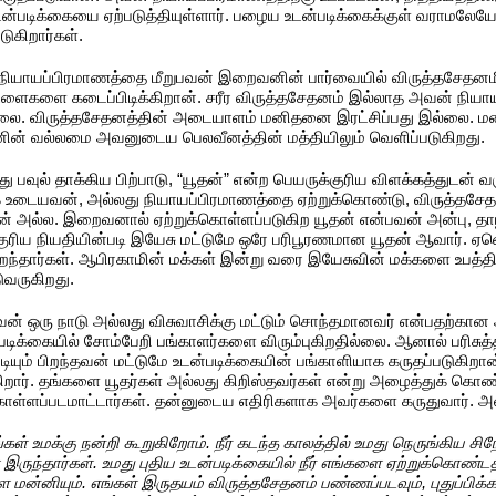
ன்படிக்கையை ஏற்படுத்தியுள்ளார். பழைய உடன்படிக்கைக்குள் வராமலேயே
டுகிறார்கள்.
் நியாயப்பிரமாணத்தை மீறுபவன் இறைவனின் பார்வையில் விருத்தசேதன
களை கடைப்பிடிக்கிறான். சரீர விருத்தசேதனம் இல்லாத அவன் நியாயத்தீர்
ழி இல்லை. விருத்தசேதனத்தின் அடையாளம் மனிதனை இரட்சிப்பது இல்லை.
ின் வல்லமை அவனுடைய பெலவீனத்தின் மத்தியிலும் வெளிப்படுகிறது.
 பவுல் தாக்கிய பிற்பாடு, “யூதன்” என்ற பெயருக்குரிய விளக்கத்துடன் வர
 உடையவன், அல்லது நியாயப்பிரமாணத்தை ஏற்றுக்கொண்டு, விருத்தசே
் அல்ல. இறைவனால் ஏற்றுக்கொள்ளப்படுகிற யூதன் என்பவன் அன்பு, த
குரிய நியதியின்படி இயேசு மட்டுமே ஒரே பரிபூரணமான யூதன் ஆவார். ஏனெ
ர்கள். ஆபிரகாமின் மக்கள் இன்று வரை இயேசுவின் மக்களை உபத்திரவப் பட
வருகிறது.
் ஒரு நாடு அல்லது விசுவாசிக்கு மட்டும் சொந்தமானவர் என்பதற்கான
படிக்கையில் சோம்பேறி பங்காளர்களை விரும்புகிறதில்லை. ஆனால் பரிசுத்த
படியும் பிறந்தவன் மட்டுமே உடன்படிக்கையின் பங்காளியாக கருதப்படு
றார். தங்களை யூதர்கள் அல்லது கிறிஸ்தவர்கள் என்று அழைத்துக் கொண
ள்ளப்படமாட்டார்கள். தன்னுடைய எதிரிகளாக அவர்களை கருதுவார். அவ
 உமக்கு நன்றி கூறுகிறோம். நீர் கடந்த காலத்தில் உமது நெருங்கிய சிந
தார்கள். உமது புதிய உடன்படிக்கையில் நீர் எங்களை ஏற்றுக்கொண்டதற்கா
னியும். எங்கள் இருதயம் விருத்தசேதனம் பண்ணப்படவும், புதுப்பிக்கப