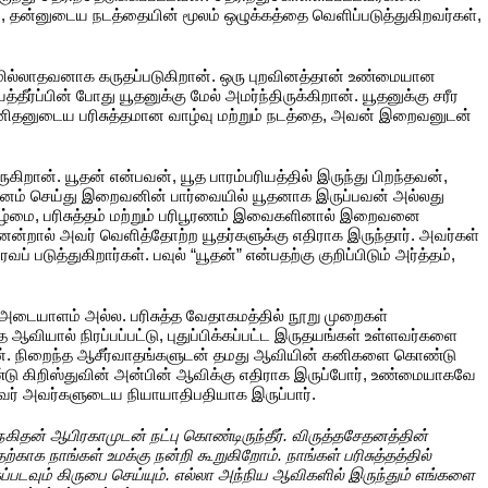
, தன்னுடைய நடத்தையின் மூலம் ஒழுக்கத்தை வெளிப்படுத்துகிறவர்கள்,
மில்லாதவனாக கருதப்படுகிறான். ஒரு புறவினத்தான் உண்மையான
ப்பின் போது யூதனுக்கு மேல் அமர்ந்திருக்கிறான். யூதனுக்கு சரீர
 மனிதனுடைய பரிசுத்தமான வாழ்வு மற்றும் நடத்தை, அவன் இறைவனுடன்
ுகிறான். யூதன் என்பவன், யூத பாரம்பரியத்தில் இருந்து பிறந்தவன்,
தனம் செய்து இறைவனின் பார்வையில் யூதனாக இருப்பவன் அல்லது
ாழ்மை, பரிசுத்தம் மற்றும் பரிபூரணம் இவைகளினால் இறைவனை
ன்றால் அவர் வெளித்தோற்ற யூதர்களுக்கு எதிராக இருந்தார். அவர்கள்
ுத்துகிறார்கள். பவுல் “யூதன்” என்பதற்கு குறிப்பிடும் அர்த்தம்,
 அடையாளம் அல்ல. பரிசுத்த வேதாகமத்தில் நூறு முறைகள்
 ஆவியால் நிரப்பப்பட்டு, புதுப்பிக்கப்பட்ட இருதயங்கள் உள்ளவர்களை
கிறான். நிறைந்த ஆசீர்வாதங்களுடன் தமது ஆவியின் கனிகளை கொண்டு
்டு கிறிஸ்துவின் அன்பின் ஆவிக்கு எதிராக இருப்போர், உண்மையாகவே
ர் அவர்களுடைய நியாயாதிபதியாக இருப்பார்.
ேகிதன் ஆபிரகாமுடன் நட்பு கொண்டிருந்தீர். விருத்தசேதனத்தின்
க நாங்கள் உமக்கு நன்றி கூறுகிறோம். நாங்கள் பரிசுத்தத்தில்
்படவும் கிருபை செய்யும். எல்லா அந்நிய ஆவிகளில் இருந்தும் எங்களை