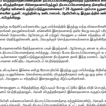
ும் விருத்தசேதனமில்லாதவன் நியாயப்பிரமாணத்துக்கேற்ற நீதிகளைக்
ி விருத்தசேதன மில்லாதவனாயிருந்தும் நியாயப்பிரமாணத்தை நிறைவேற்
ீறுகிற உன்னைக் குற்றப்படுத்துவானல்லவா? 28 ஆதலால் புறம்பாக யூதனா
வனே யூதன்; எழுத்தின்படி உண்டாகாமல், ஆவியின்படி இருதயத்தில் உண்ட
ாயிருக்கிறது.
ளுக்கு உபதேசிப்பவர்களாகிய யூத மார்க்கத்தில் இருந்து வந்த விசுவாசி
் நாங்கள் தவறுள்ளவர்கள். ஏனெனில் இறைவனைத் தவிர வேறு எவரும் பர
ு எங்கள் பிதாவாகிய ஆபிரகாமுடன் மற்றும் அவனுடைய எல்லா சந்ததியுடன
எங்களை தெரிந்துகொண்டதால், அவருக்குச் சொந்தமானவர்களாக இருக்கிறோ
போதனைகளில் தேர்ந்தவனாக பவுல் இருந்தான். ஆபிரகாமுடனான உடன்படி
கை நியாயப்பிரமாணத்தை சார்ந்தது. அதைப் போல நியாயப்பிரமாணமும் உட
ன்படிக்கைளை உறுதிப்படுத்துவதற்கான நிபந்தனை தான் இந்த வசனம். ஆ
் மகனை எகிப்திய அடிமையிடம் பெற்றெடுத்தான்.
டன்படிக்கை இல்லை என்று ரோமாபுரியில் இருந்து யூத மார்க்கத்து கிறிஸ
 ஒரு பயனுமில்லை. கொள்கையளவில், விருத்தசேதனம் என்பது ஒரு நல
ும், அவனுடைய சந்ததியும் இறைவனுக்கு கீழ்ப்படிகிறார்கள்.
இறைவனுடைய சித்தத்திற்கு கீழ்ப்படியும் போது மட்டுமே இந்த விதி பொர
தனம் பெற்றிருந்தாலும், அவன் விருத்தசேதனம் இல்லாதவனாக கருதப்பட
ஆவியின் வல்லமையினால் நியாயப்பிரமாணத்தை கற்றுக்கொண்டு, அதைக் கடைப
்படுவான். அவன் நியாயப்பிரமாணத்திற்கு உட்பட்டவன், நித்தியத்திலிர