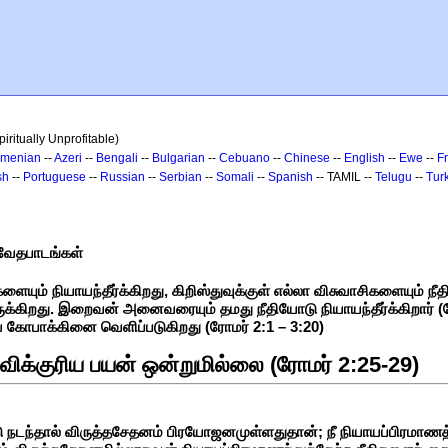
iritually Unprofitable)
rmenian
--
Azeri
--
Bengali
--
Bulgarian
--
Cebuano
--
Chinese
--
English
--
Ewe
--
F
sh
--
Portuguese
--
Russian
--
Serbian
--
Somali
--
Spanish
-- TAMIL --
Telugu
--
Tur
ு வேதபாடங்கள்
ும் நியாயந்தீர்க்கிறது, கிறிஸ்துவுக்குள் எல்லா விசுவாசிகளையும் நீதிக்
 இருக்கிறது. இறைவன் அனைவரையும் தமது நீதியோடு நியாயந்தீர்க்கிறார் (
கோபாக்கினை வெளிப்படுகிறது (ரோமர் 2:1 – 3:20)
ிக்குரிய பயன் ஒன்றுமில்லை (ரோமர் 2:25-29)
நடந்தால் விருத்தசேதனம் பிரயோஜனமுள்ளதுதான்; நீ நியாயப்பிரமாணத்த