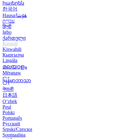
հայերեն
한국어
Hausa/هَوُسَا
עברית
हिन्दी
Igbo
ქართული
Kirundi
Kiswahili
Кыргызча
Lingála
മലയാളം
Mëranaw
မြန်မာဘာသာ
नेपाली
日本語
O‘zbek
Peul
Polski
Português
Русский
Srpski/Српски
Soomaaliga