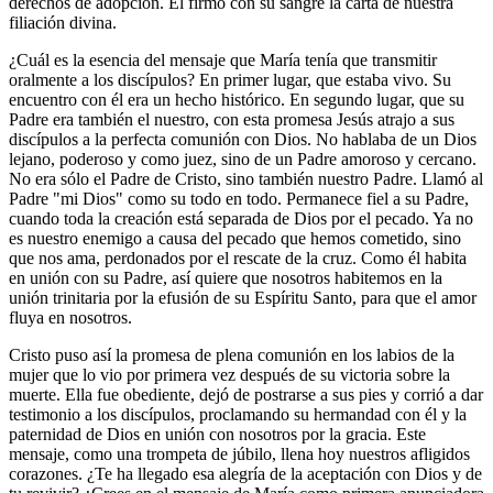
derechos de adopción. Él firmó con su sangre la carta de nuestra
filiación divina.
¿Cuál es la esencia del mensaje que María tenía que transmitir
oralmente a los discípulos? En primer lugar, que estaba vivo. Su
encuentro con él era un hecho histórico. En segundo lugar, que su
Padre era también el nuestro, con esta promesa Jesús atrajo a sus
discípulos a la perfecta comunión con Dios. No hablaba de un Dios
lejano, poderoso y como juez, sino de un Padre amoroso y cercano.
No era sólo el Padre de Cristo, sino también nuestro Padre. Llamó al
Padre "mi Dios" como su todo en todo. Permanece fiel a su Padre,
cuando toda la creación está separada de Dios por el pecado. Ya no
es nuestro enemigo a causa del pecado que hemos cometido, sino
que nos ama, perdonados por el rescate de la cruz. Como él habita
en unión con su Padre, así quiere que nosotros habitemos en la
unión trinitaria por la efusión de su Espíritu Santo, para que el amor
fluya en nosotros.
Cristo puso así la promesa de plena comunión en los labios de la
mujer que lo vio por primera vez después de su victoria sobre la
muerte. Ella fue obediente, dejó de postrarse a sus pies y corrió a dar
testimonio a los discípulos, proclamando su hermandad con él y la
paternidad de Dios en unión con nosotros por la gracia. Este
mensaje, como una trompeta de júbilo, llena hoy nuestros afligidos
corazones. ¿Te ha llegado esa alegría de la aceptación con Dios y de