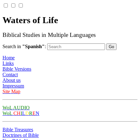
Waters of Life
Biblical Studies in Multiple Languages
Search in
"Spanish"
:
Home
Links
Bible Versions
Contact
About us
Impressum
Site Map
WoL AUDIO
WoL
CH
I
L
D
R
E
N
Bible Treasures
Doctrines of Bible