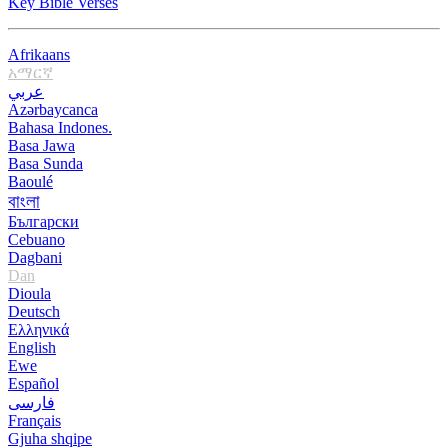
Key Bible Verses
Afrikaans
አማርኛ
عربي
Azərbaycanca
Bahasa Indones.
Basa Jawa
Basa Sunda
Baoulé
বাংলা
Български
Cebuano
Dagbani
Dan
Dioula
Deutsch
Ελληνικά
English
Ewe
Español
فارسی
Français
Gjuha shqipe