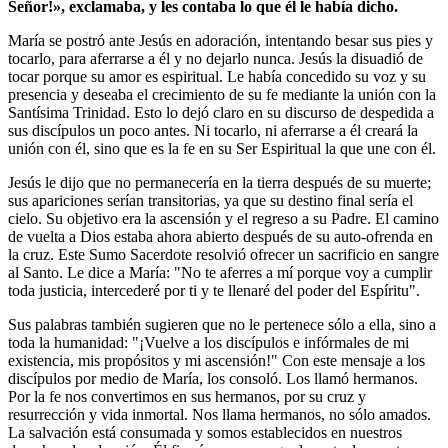
Señor!», exclamaba, y les contaba lo que él le había dicho.
María se postró ante Jesús en adoración, intentando besar sus pies y
tocarlo, para aferrarse a él y no dejarlo nunca. Jesús la disuadió de
tocar porque su amor es espiritual. Le había concedido su voz y su
presencia y deseaba el crecimiento de su fe mediante la unión con la
Santísima Trinidad. Esto lo dejó claro en su discurso de despedida a
sus discípulos un poco antes. Ni tocarlo, ni aferrarse a él creará la
unión con él, sino que es la fe en su Ser Espiritual la que une con él.
Jesús le dijo que no permanecería en la tierra después de su muerte;
sus apariciones serían transitorias, ya que su destino final sería el
cielo. Su objetivo era la ascensión y el regreso a su Padre. El camino
de vuelta a Dios estaba ahora abierto después de su auto-ofrenda en
la cruz. Este Sumo Sacerdote resolvió ofrecer un sacrificio en sangre
al Santo. Le dice a María: "No te aferres a mí porque voy a cumplir
toda justicia, intercederé por ti y te llenaré del poder del Espíritu".
Sus palabras también sugieren que no le pertenece sólo a ella, sino a
toda la humanidad: "¡Vuelve a los discípulos e infórmales de mi
existencia, mis propósitos y mi ascensión!" Con este mensaje a los
discípulos por medio de María, los consoló. Los llamó hermanos.
Por la fe nos convertimos en sus hermanos, por su cruz y
resurrección y vida inmortal. Nos llama hermanos, no sólo amados.
La salvación está consumada y somos establecidos en nuestros