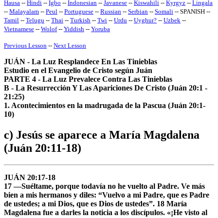
Hausa
--
Hindi
--
Igbo
--
Indonesian
--
Javanese
--
Kiswahili
--
Kyrgyz
--
Lingala
--
Malayalam
--
Peul
--
Portuguese
--
Russian
--
Serbian
--
Somali
-- SPANISH --
Tamil
--
Telugu
--
Thai
--
Turkish
--
Twi
--
Urdu
--
Uyghur
?
--
Uzbek
--
Vietnamese
--
Wolof
--
Yiddish
--
Yoruba
Previous Lesson
--
Next Lesson
JUÁN - La Luz Resplandece En Las Tinieblas
Estudio en el Evangelio de Cristo según Juán
PARTE 4 - La Luz Prevalece Contra Las Tinieblas
B - La Resurrección Y Las Apariciones De Cristo (Juán 20:1 -
21:25)
1. Acontecimientos en la madrugada de la Pascua (Juán 20:1-
10)
c) Jesús se aparece a María Magdalena
(Juán 20:11-18)
JUÁN 20:17-18
17 —Suéltame, porque todavía no he vuelto al Padre. Ve más
bien a mis hermanos y diles: “Vuelvo a mi Padre, que es Padre
de ustedes; a mi Dios, que es Dios de ustedes”. 18 María
Magdalena fue a darles la noticia a los discípulos. «¡He visto al