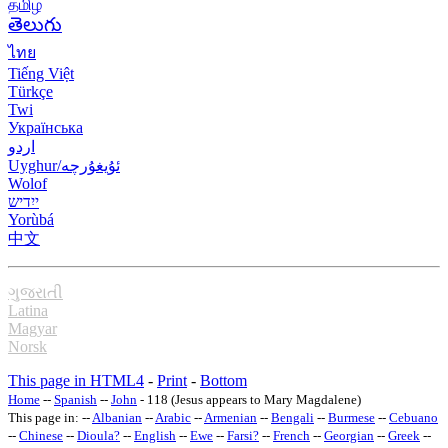
தமிழ்
తెలుగు
ไทย
Tiếng Việt
Türkçe
Twi
Українська
اردو
Uyghur/ئۇيغۇرچه
Wolof
ייִדיש
Yorùbá
中文
ગુજરાતી
Latina
Magyar
Norsk
This page in HTML4
-
Print
-
Bottom
Home
--
Spanish
--
John
- 118 (Jesus appears to Mary Magdalene)
This page in: --
Albanian
--
Arabic
--
Armenian
--
Bengali
--
Burmese
--
Cebuano
--
Chinese
--
Dioula
?
--
English
--
Ewe
--
Farsi
?
--
French
--
Georgian
--
Greek
--