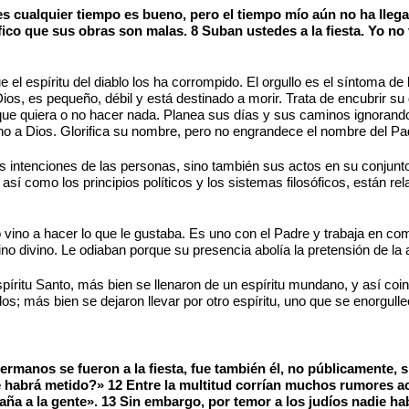
s cualquier tiempo es bueno, pero el tiempo mío aún no ha llega
co que sus obras son malas. 8 Suban ustedes a la fiesta. Yo no 
l espíritu del diablo los ha corrompido. El orgullo es el síntoma de
ios, es pequeño, débil y está destinado a morir. Trata de encubrir s
que quiera o no hacer nada. Planea sus días y sus caminos ignorando 
 a Dios. Glorifica su nombre, pero no engrandece el nombre del Padr
 intenciones de las personas, sino también sus actos en su conjunto.
así como los principios políticos y los sistemas filosóficos, están re
vino a hacer lo que le gustaba. Es uno con el Padre y trabaja en com
no divino. Le odiaban porque su presencia abolía la pretensión de la a
ritu Santo, más bien se llenaron de un espíritu mundano, y así coinci
los; más bien se dejaron llevar por otro espíritu, uno que se enorgu
manos se fueron a la fiesta, fue también él, no públicamente, s
se habrá metido?» 12 Entre la multitud corrían muchos rumores a
ña a la gente». 13 Sin embargo, por temor a los judíos nadie ha