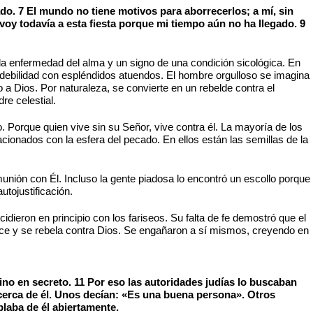
do. 7 El mundo no tiene motivos para aborrecerlos; a mí, sin
voy todavía a esta fiesta porque mi tiempo aún no ha llegado. 9
 la enfermedad del alma y un signo de una condición sicológica. En
u debilidad con espléndidos atuendos. El hombre orgulloso se imagina
a Dios. Por naturaleza, se convierte en un rebelde contra el
e celestial.
 Porque quien vive sin su Señor, vive contra él. La mayoría de los
lacionados con la esfera del pecado. En ellos están las semillas de la
unión con Él. Incluso la gente piadosa lo encontró un escollo porque
utojustificación.
dieron en principio con los fariseos. Su falta de fe demostró que el
llece y se rebela contra Dios. Se engañaron a sí mismos, creyendo en
ino en secreto. 11 Por eso las autoridades judías lo buscaban
cerca de él. Unos decían: «Es una buena persona». Otros
blaba de él abiertamente.