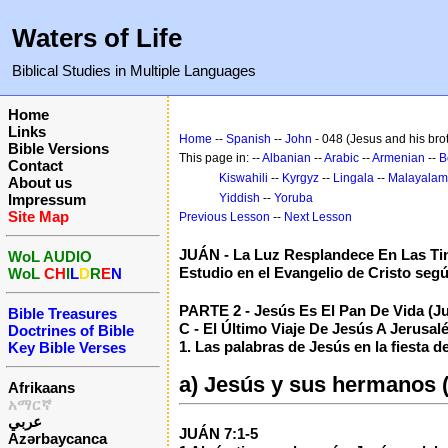
Waters of Life
Biblical Studies in Multiple Languages
Home
Links
Home
--
Spanish
--
John
- 048 (Jesus and his bro
Bible Versions
This page in: --
Albanian
--
Arabic
--
Armenian
--
B
Contact
Kiswahili
--
Kyrgyz
--
Lingala
--
Malayalam
About us
Impressum
Yiddish
--
Yoruba
Site Map
Previous Lesson
--
Next Lesson
JUÁN - La Luz Resplandece En Las Ti
WoL AUDIO
Estudio en el Evangelio de Cristo seg
WoL
CH
I
L
D
R
E
N
PARTE 2 - Jesús Es El Pan De Vida (Juá
Bible Treasures
C - El Último Viaje De Jesús A Jerusal
Doctrines of Bible
1. Las palabras de Jesús en la fiesta d
Key Bible Verses
a) Jesús y sus hermanos (
Afrikaans
አማርኛ
عربي
JUÁN 7:1-5
Azərbaycanca