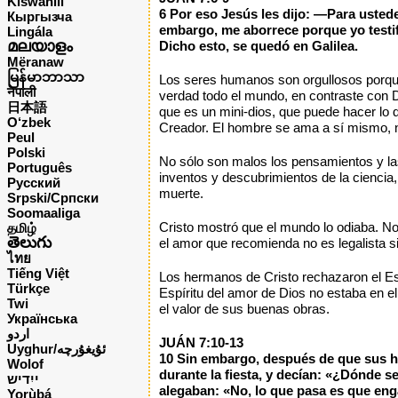
Kiswahili
6 Por eso Jesús les dijo: —Para ustede
Кыргызча
embargo, me aborrece porque yo testifi
Lingála
മലയാളം
Dicho esto, se quedó en Galilea.
Mëranaw
မြန်မာဘာသာ
Los seres humanos son orgullosos porque e
नेपाली
verdad todo el mundo, en contraste con D
日本語
que es un mini-dios, que puede hacer lo 
O‘zbek
Creador. El hombre se ama a sí mismo, no
Peul
Polski
No sólo son malos los pensamientos y las
Português
inventos y descubrimientos de la ciencia, 
Русский
muerte.
Srpski/Српски
Soomaaliga
Cristo mostró que el mundo lo odiaba. No 
தமிழ்
తెలుగు
el amor que recomienda no es legalista si
ไทย
Tiếng Việt
Los hermanos de Cristo rechazaron el Espí
Türkçe
Espíritu del amor de Dios no estaba en el
Twi
el valor de sus buenas obras.
Українська
اردو
JUÁN 7:10-13
Uyghur/ئۇيغۇرچه
10 Sin embargo, después de que sus her
Wolof
durante la fiesta, y decían: «¿Dónde 
ייִדיש
alegaban: «No, lo que pasa es que enga
Yorùbá