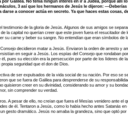
or Galilea. No tenía ningún interés en ir a Judea, porque allí l
rnáculos, 3 así que los hermanos de Jesús le dijeron: —Deberías s
a darse a conocer actúa en secreto. Ya que haces estas cosas, de
l testimonio de la gloria de Jesús. Algunos de sus amigos se separa
de la capital no querían creer que este joven fuera el resucitador de
mer su carne y beber su sangre. No entendían que eran símbolos de l
Consejo decidieron matar a Jesús. Enviaron la orden de arresto y am
 persistían en seguir a Jesús. Los espías del Consejo que rondaban 
 él, pues su elección era la persecución por parte de los líderes de l
u propia seguridad que el don de Dios.
iva de ser expulsados de la vida social de su nación. Por eso se sep
eron que se fuera de Galilea para desprenderse de su responsabilidad 
no quisieron creer en su divinidad, considerando su amor y su bon
mor, sin comprender su verdad.
. A pesar de ello, no creían que fuera el Mesías venidero ante el que
tudes de él. Tentaron a Jesús, como lo había hecho antes Satanás en 
un gesto dramático. Jesús no amaba la grandeza, sino que optó por 