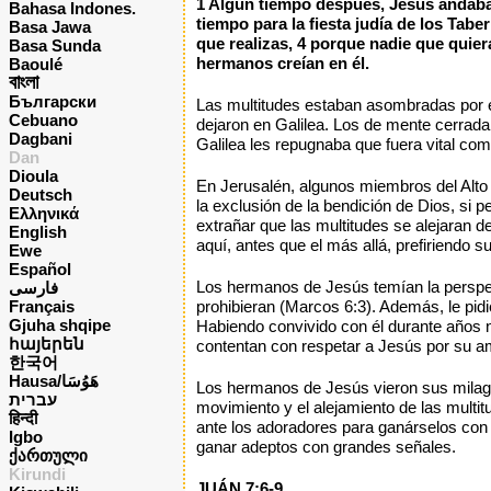
1 Algún tiempo después, Jesús andaba p
Bahasa Indones.
tiempo para la fiesta judía de los Tabe
Basa Jawa
que realizas, 4 porque nadie que quier
Basa Sunda
hermanos creían en él.
Baoulé
বাংলা
Български
Las multitudes estaban asombradas por e
Cebuano
dejaron en Galilea. Los de mente cerrada 
Dagbani
Galilea les repugnaba que fuera vital co
Dan
Dioula
En Jerusalén, algunos miembros del Alto 
Deutsch
la exclusión de la bendición de Dios, si
Ελληνικά
extrañar que las multitudes se alejaran de
English
aquí, antes que el más allá, prefiriendo s
Ewe
Español
Los hermanos de Jesús temían la perspect
فارسی
Français
prohibieran (Marcos 6:3). Además, le pidi
Gjuha shqipe
Habiendo convivido con él durante años 
հայերեն
contentan con respetar a Jesús por su a
한국어
Hausa/هَوُسَا
Los hermanos de Jesús vieron sus milagros
עברית
movimiento y el alejamiento de las multi
हिन्दी
ante los adoradores para ganárselos con 
Igbo
ganar adeptos con grandes señales.
ქართული
Kirundi
JUÁN 7:6-9