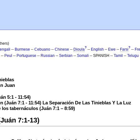
thers)
?
?
engali
--
Burmese
--
Cebuano
--
Chinese
--
Dioula
--
English
--
Ewe
--
Farsi
--
Fr
--
Peul
--
Portuguese
--
Russian
--
Serbian
--
Somali
-- SPANISH --
Tamil
--
Telugu
nieblas
ún Juan
n 5:1 - 11:54)
én (Juán 7:1 - 11:54) La Separación De Las Tinieblas Y La Luz
e los tabernáculos (Juán 7:1 – 8:59)
Juán 7:1-13)