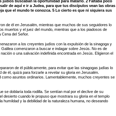
os judíos buscaban la oportunidad para matarlo. 2 Faltaba poco
alir de aquí e ir a Judea, para que tus discípulos vean las obras
ja que el mundo te conozca. 5 Lo cierto es que ni siquiera sus
ron de él en Jerusalén, mientras que muchos de sus seguidores lo
 los muertos y el juez del mundo, mientras que a los piadosos de
a Cena del Señor.
enazaron a los creyentes judíos con la expulsión de la sinagoga y
por Galilea comenzaron a buscar e indagar sobre Jesús. No es de
a nación o una salvación indefinida encontrada en Jesús. Eligieron el
araron de él públicamente, para evitar que las sinagogas judías lo
de él, quizá para forzarle a revelar su gloria en Jerusalén.
dad como asuntos ordinarios. Lamentablemente, muchos creyentes se
 se doblaría toda rodilla. Se sentían mal por el declive de su
el desierto cuando le propuso que mostrara su gloria en el templo
la humildad y la debilidad de la naturaleza humana, no deseando