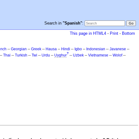
Search in
"Spanish"
:
This page in HTML4
-
Print
-
Bottom
ench
--
Georgian
--
Greek
--
Hausa
--
Hindi
--
Igbo
--
Indonesian
--
Javanese
--
?
--
Thai
--
Turkish
--
Twi
--
Urdu
--
Uyghur
--
Uzbek
--
Vietnamese
--
Wolof
--