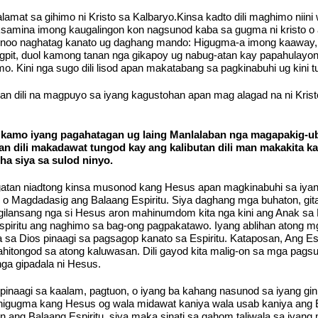
at sa gihimo ni Kristo sa Kalbaryo.Kinsa kadto dili maghimo niini
samina imong kaugalingon kon nagsunod kaba sa gugma ni kristo o a
inoo naghatag kanato ug daghang mando: Higugma-a imong kaaway, 
gpit, duol kamong tanan nga gikapoy ug nabug-atan kay papahulayo
. Kini nga sugo dili lisod apan makatabang sa pagkinabuhi ug kini 
an dili na magpuyo sa iyang kagustohan apan mag alagad na ni Kris
amo iyang pagahatagan ug laing Manlalaban nga magapakig-uba
an dili makadawat tungod kay ang kalibutan dili man makakita kan
a siya sa sulod ninyo.
tan niadtong kinsa musonod kang Hesus apan magkinabuhi sa iyang
o Magdadasig ang Balaang Espiritu. Siya daghang mga buhaton, git
gilansang nga si Hesus aron mahinumdom kita nga kini ang Anak sa
 Espiritu ang naghimo sa bag-ong pagpakatawo. Iyang ablihan atong 
sa Dios pinaagi sa pagsagop kanato sa Espiritu. Kataposan, Ang Espi
itongod sa atong kaluwasan. Dili gayod kita malig-on sa mga pagsu
ga gipadala ni Hesus.
pinaagi sa kaalam, pagtuon, o iyang ba kahang nasunod sa iyang gi
mahigugma kang Hesus og wala midawat kaniya wala usab kaniya ang
n ang Balaang Espiritu, siya maka sinati sa gahom taliwala sa iyang