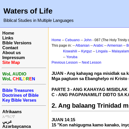
Waters of Life
Biblical Studies in Multiple Languages
Home
Links
Home
--
Cebuano
--
John
- 087 (The Holy Trinity
Bible Versions
This page in: --
Albanian
--
Arabic
--
Armenian
--
B
Contact
Kiswahili
--
Kyrgyz
--
Lingala
--
Malayalam
About us
Impressum
--
Yoruba
Site Map
Previous Lesson
--
Next Lesson
JUAN - Ang kahayag nga misidlak sa k
WoL AUDIO
Mga pagtuon sa Ebanghelyo ni Kristo 
WoL
CH
I
L
D
R
E
N
PARTE 3 - ANG KAHAYAG MISIDLAK P
Bible Treasures
C - ANG PAGPANAMILIT DIDTO SA K
Doctrines of Bible
Key Bible Verses
2. Ang balaang Trinidad 
Afrikaans
አማርኛ
JUAN 14:15
عربي
15 "Kon nahigugma kamo kanako, iny
Azərbaycanca