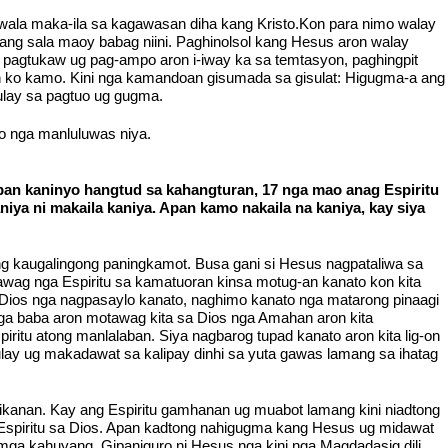
 wala maka-ila sa kagawasan diha kang Kristo.Kon para nimo walay
ng sala maoy babag niini. Paghinolsol kang Hesus aron walay
pagtukaw ug pag-ampo aron i-iway ka sa temtasyon, paghingpit
n ko kamo. Kini nga kamandoan gisumada sa gisulat: Higugma-a ang
tulay sa pagtuo ug gugma.
to nga manluluwas niya.
n kaninyo hangtud sa kahangturan, 17 nga mao anag Espiritu
iya ni makaila kaniya. Apan kamo nakaila na kaniya, kay siya
 kaugalingong paningkamot. Busa gani si Hesus nagpataliwa sa
awag nga Espiritu sa kamatuoran kinsa motug-an kanato kon kita
 Dios nga nagpasaylo kanato, naghimo kanato nga matarong pinaagi
mga baba aron motawag kita sa Dios nga Amahan aron kita
ritu atong manlalaban. Siya nagbarog tupad kanato aron kita lig-on
lay ug makadawat sa kalipay dinhi sa yuta gawas lamang sa ihatag
nikanan. Kay ang Espiritu gamhanan ug muabot lamang kini niadtong
 Espiritu sa Dios. Apan kadtong nahigugma kang Hesus ug midawat
 mga kahuyang. Gipaniguro ni Hesus nga kini nga Magdadasig dili