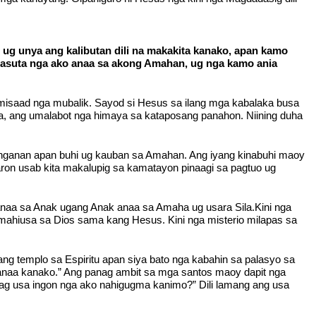
 ug unya ang kalibutan dili na makakita kanako, apan kamo
masuta nga ako anaa sa akong Amahan, ug nga kamo ania
a misaad nga mubalik. Sayod si Hesus sa ilang mga kabalaka busa
uha, ang umalabot nga himaya sa kataposang panahon. Niining duha
ubnganan apan buhi ug kauban sa Amahan. Ang iyang kinabuhi maoy
aron usab kita makalupig sa kamatayon pinaagi sa pagtuo ug
anaa sa Anak ugang Anak anaa sa Amaha ug usara Sila.Kini nga
mahiusa sa Dios sama kang Hesus. Kini nga misterio milapas sa
ng templo sa Espiritu apan siya bato nga kabahin sa palasyo sa
 anaa kanako.” Ang panag ambit sa mga santos maoy dapit nga
g usa ingon nga ako nahigugma kanimo?” Dili lamang ang usa