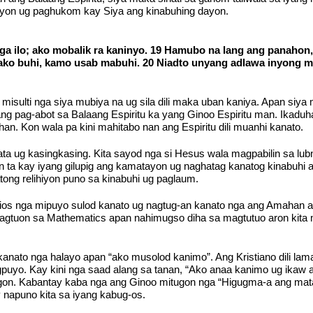
yon ug paghukom kay Siya ang kinabuhing dayon.
a ilo; ako mobalik ra kaninyo. 19 Hamubo na lang ang panahon,
 ako buhi, kamo usab mabuhi. 20 Niadto unyang adlawa inyong 
 misulti nga siya mubiya na ug sila dili maka uban kaniya. Apan siy
 ang pag-abot sa Balaang Espiritu ka yang Ginoo Espiritu man. Ikad
n. Kon wala pa kini mahitabo nan ang Espiritu dili muanhi kanato.
ata ug kasingkasing. Kita sayod nga si Hesus wala magpabilin sa l
 ta kay iyang gilupig ang kamatayon ug naghatag kanatog kinabuhi 
tong relihiyon puno sa kinabuhi ug paglaum.
 Dios nga mipuyo sulod kanato ug nagtug-an kanato nga ang Amahan 
pagtuon sa Mathematics apan nahimugso diha sa magtutuo aron kita 
anato nga halayo apan “ako musolod kanimo”. Ang Kristiano dili lama
gpuyo. Kay kini nga saad alang sa tanan, “Ako anaa kanimo ug ikaw
gon. Kabantay kaba nga ang Ginoo mitugon nga “Higugma-a ang mata
y napuno kita sa iyang kabug-os.