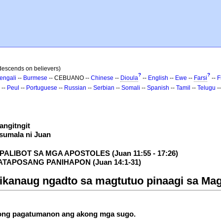
 descends on believers)
?
?
engali
--
Burmese
-- CEBUANO --
Chinese
--
Dioula
--
English
--
Ewe
--
Farsi
--
F
--
Peul
--
Portuguese
--
Russian
--
Serbian
--
Somali
--
Spanish
--
Tamil
--
Telugu
-
angitngit
sumala ni Juan
ALIBOT SA MGA APOSTOLES (Juan 11:55 - 17:26)
ATAPOSANG PANIHAPON (Juan 14:1-31)
mikanaug ngadto sa magtutuo pinaagi sa Mag
ong pagatumanon ang akong mga sugo.