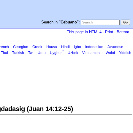
Search in
"Cebuano"
:
This page in HTML4
-
Print
-
Bottom
rench
--
Georgian
--
Greek
--
Hausa
--
Hindi
--
Igbo
--
Indonesian
--
Javanese
--
?
-
Thai
--
Turkish
--
Twi
--
Urdu
--
Uyghur
--
Uzbek
--
Vietnamese
--
Wolof
--
Yiddish
dadasig (Juan 14:12-25)