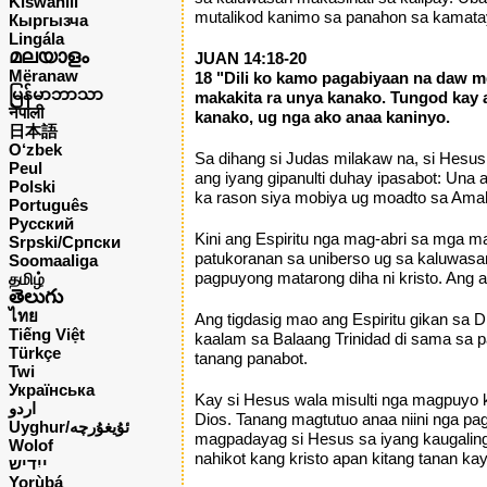
Kiswahili
mutalikod kanimo sa panahon sa kamata
Кыргызча
Lingála
മലയാളം
JUAN 14:18-20
Mëranaw
18 "Dili ko kamo pagabiyaan na daw mg
မြန်မာဘာသာ
makakita ra unya kanako. Tungod kay
नेपाली
kanako, ug nga ako anaa kaninyo.
日本語
O‘zbek
Sa dihang si Judas milakaw na, si Hesus
Peul
ang iyang gipanulti duhay ipasabot: Una
Polski
ka rason siya mobiya ug moadto sa Amaha
Português
Русский
Kini ang Espiritu nga mag-abri sa mga m
Srpski/Српски
patukoranan sa uniberso ug sa kaluwasan
Soomaaliga
pagpuyong matarong diha ni kristo. Ang a
தமிழ்
తెలుగు
ไทย
Ang tigdasig mao ang Espiritu gikan sa
Tiếng Việt
kaalam sa Balaang Trinidad di sama sa 
Türkçe
tanang panabot.
Twi
Українська
Kay si Hesus wala misulti nga magpuyo k
اردو
Dios. Tanang magtutuo anaa niini nga pa
Uyghur/ئۇيغۇرچه
magpadayag si Hesus sa iyang kaugalin
Wolof
nahikot kang kristo apan kitang tanan ka
ייִדיש
Yorùbá