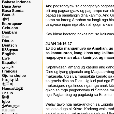
Bahasa Indones.
Ang pagsangyaw sa ebanghelyo pagpasalam
Basa Jawa
Basa Sunda
bili ang pagsangyaw ug pag-ampo nan ek
Baoulé
babag sa panalangin diha kanimo. Ang G
বাংলা
sama sa imong Amahan sa langit nga hin
Български
usag-usa ingon nga ako nahigugma kanimo
Cebuano
Dagbani
Kay kinsa kadtong nakasinati sa kaluwas
Dan
Dioula
JUAN 14:16-17
Deutsch
16 Ug ako mangamuyo sa Amahan, ug k
Ελληνικά
sa kamatuoran, kang kinsa ang kalibut
English
nagapuyo man uban kaninyo, ug maanh
Ewe
Español
فارسی
Kapakyasan lamang ug kasubo ang danga
Français
Dios ug iyang gipadala ang Magtatambag 
Gjuha shqipe
makasala. Ug siya magpakita kanato sa 
հայերեն
sa gracia diha sa Dios. Ug kini pud nga
한국어
makasiguro nga tinuod nga mga anak kita 
Hausa/هَوُسَا
gikan sa mga pagpanaway ni Satanas mah
עברית
nga Pagtambag ug pagdasig sa Espiritu n
हिन्दी
Igbo
Walay tawo nga naka-angkon sa Espiritu 
ქართული
nituo sa dugo ni Kristo. Kadtong wala 
Kirundi
sa kaluwasan makasinati sa kalipay. Uba