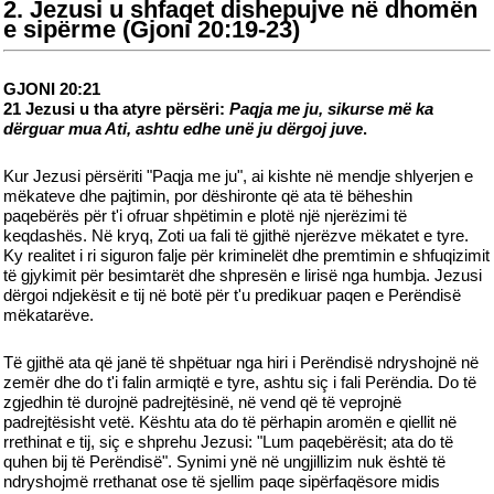
2. Jezusi u shfaqet dishepujve në dhomën
e sipërme (Gjoni 20:19-23)
GJONI 20:21
21 Jezusi u tha atyre përsëri:
Paqja me ju, sikurse më ka
dërguar mua Ati, ashtu edhe unë ju dërgoj juve
.
Kur Jezusi përsëriti "Paqja me ju", ai kishte në mendje shlyerjen e
mëkateve dhe pajtimin, por dëshironte që ata të bëheshin
paqebërës për t'i ofruar shpëtimin e plotë një njerëzimi të
keqdashës. Në kryq, Zoti ua fali të gjithë njerëzve mëkatet e tyre.
Ky realitet i ri siguron falje për kriminelët dhe premtimin e shfuqizimit
të gjykimit për besimtarët dhe shpresën e lirisë nga humbja. Jezusi
dërgoi ndjekësit e tij në botë për t'u predikuar paqen e Perëndisë
mëkatarëve.
Të gjithë ata që janë të shpëtuar nga hiri i Perëndisë ndryshojnë në
zemër dhe do t'i falin armiqtë e tyre, ashtu siç i fali Perëndia. Do të
zgjedhin të durojnë padrejtësinë, në vend që të veprojnë
padrejtësisht vetë. Kështu ata do të përhapin aromën e qiellit në
rrethinat e tij, siç e shprehu Jezusi: "Lum paqebërësit; ata do të
quhen bij të Perëndisë". Synimi ynë në ungjillizim nuk është të
ndryshojmë rrethanat ose të sjellim paqe sipërfaqësore midis