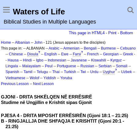
Waters of Life
Biblical Studies in Multiple Languages
This page in HTML4
-
Print
-
Bottom
Home
--
Albanian
--
John
- 121 (Jesus appears to the disciples)
This page in: -- ALBANIAN --
Arabic
--
Armenian
--
Bengali
--
Burmese
--
Cebuano
?
?
--
Chinese
--
Dioula
--
English
--
Ewe
--
Farsi
--
French
--
Georgian
--
Greek
-
-
Hausa
--
Hindi
--
Igbo
--
Indonesian
--
Javanese
--
Kiswahili
--
Kyrgyz
--
Lingala
--
Malayalam
--
Peul
--
Portuguese
--
Russian
--
Serbian
--
Somali
--
?
Spanish
--
Tamil
--
Telugu
--
Thai
--
Turkish
--
Twi
--
Urdu
--
Uyghur
--
Uzbek
--
Vietnamese
--
Wolof
--
Yiddish
--
Yoruba
Previous Lesson
--
Next Lesson
GJONI - DRITA SHKËLQEN NË ERRËSIRË
Studime në Ungjillin e Krishtit sipas Gjonit
PJESA 4 - DRITA MPOSHT ERRËSIRËN (Gjoni 18:1 – 21:25)
B - RINGJALLJA DHE SHFAQJA E KRISHTIT (Gjoni 20:1 -
21:25)