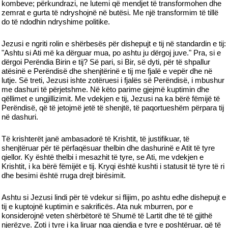
kombeve; përkundrazi, ne lutemi që mendjet të transformohen dhe
zemrat e gurta të ndryshojnë në butësi. Me një transformim të tillë
do të ndodhin ndryshime politike.
Jezusi e ngriti rolin e shërbesës për dishepujt e tij në standardin e tij:
"Ashtu si Ati më ka dërguar mua, po ashtu ju dërgoj juve." Pra, si e
dërgoi Perëndia Birin e tij? Së pari, si Bir, së dyti, për të shpallur
atësinë e Perëndisë dhe shenjtërinë e tij me fjalë e vepër dhe në
lutje. Së treti, Jezusi ishte zotëruesi i fjalës së Perëndisë, i mbushur
me dashuri të përjetshme. Në këto parime gjejmë kuptimin dhe
qëllimet e ungjillizimit. Me vdekjen e tij, Jezusi na ka bërë fëmijë të
Perëndisë, që të jetojmë jetë të shenjtë, të paqortueshëm përpara tij
në dashuri.
Të krishterët janë ambasadorë të Krishtit, të justifikuar, të
shenjtëruar për të përfaqësuar thelbin dhe dashurinë e Atit të tyre
qiellor. Ky është thelbi i mesazhit të tyre, se Ati, me vdekjen e
Krishtit, i ka bërë fëmijët e tij. Kryqi është kushti i statusit të tyre të ri
dhe besimi është rruga drejt birësimit.
Ashtu si Jezusi lindi për të vdekur si flijim, po ashtu edhe dishepujt e
tij e kuptojnë kuptimin e sakrificës. Ata nuk mburren, por e
konsiderojnë veten shërbëtorë të Shumë të Lartit dhe të të gjithë
njerëzve. Zoti i tyre i ka liruar nga gjendja e tyre e poshtëruar, që të