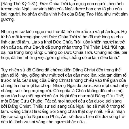
(Sáng Thế Ký 1:31). Đức Chúa Trời tạo dựng con người theo ảnh
tượng của Ngài, sự vinh hiển của Ngài được ban cho tổ phụ của
loài người, họ phản chiếu vinh hiển của Đấng Tạo Hóa như một tấm
gương.
Nhưng vì sự kiêu ngạo mọi thứ đã trở nên xấu xa và phản loạn. Họ
từ bỏ mối tương giao với Đức Chúa Trời vì họ đã mở lòng ra cho
linh của tối tăm. Lìa xa khỏi Đức Chúa Trời luôn khiến người ta trở
nên xấu xa, như Đa-vít đã xưng nhận trong Thi Thiên 14:1 “Kẻ ngu
dại nói trong lòng rằng: Chẳng có Đức Chúa Trời. Chúng nó đều bại
hoại, đã làm những việc gớm ghiếc; chẳng có ai làm điều lành.”
Tuy nhiên sứ đồ Giăng đã chứng kiến Đấng Christ đến trong thế
gian tội lỗi này, giống như mặt trời dần dần mọc lên, xóa tan đêm tối
trước mắt. Sự sáng của Đấng Christ không chiếu vào thế gian của
chúng ta như một tia chớp. Nhưng Ngài đã bước vào một cách nhẹ
nhàng, soi sáng mọi người. Có nghĩa là Chúa không đến như một
quan tòa hay một người xử án. Ngài đến như một Đấng Cứu Thế,
một Đấng Cứu Chuộc. Tất cả mọi người đều cần được soi sáng
bởi Đấng Christ. Thiếu sự soi sáng của Ngài, họ sẽ mãi ở trong tối
tăm. Đấng Christ là Đấng Soi Sáng chân thật duy nhất. Hễ ai nhận
lấy sự sáng của Ngài qua Phúc Âm sẽ được biến đổi đời sống trở
nên tốt lành và soi sáng cho người khác nữa.