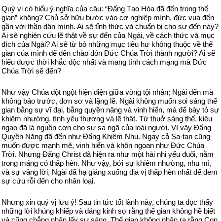
Quý vị có hiểu ý nghĩa của câu: “Đấng Tạo Hóa đã đến trong thế
gian” không? Chủ sở hữu bước vào cơ nghiệp mình, đức vua đến
gần với thần dân mình. Ai sẽ tỉnh thức và chuẩn bị cho sự đến này?
Ai sẽ nghiên cứu lẽ thật về sự đến của Ngài, về cách thức và mục
đích của Ngài? Ai sẽ từ bỏ những mục tiêu hư không thuộc về thế
gian của mình để đến chào đón Đức Chúa Trời thành người? Ai sẽ
hiểu được thời khắc độc nhất và mang tính cách mạng mà Đức
Chúa Trời sẽ đến?
Như vậy Chúa đột ngột hiện diện giữa vòng tội nhân; Ngài đến mà
không báo trước, đơn sơ và lặng lẽ. Ngài không muốn soi sáng thế
gian bằng sự vĩ đại, bằng quyền năng và vinh hiển, mà để bày tỏ sự
khiêm nhường, tình yêu thương và lẽ thật. Từ thuở sáng thế, kiêu
ngạo đã là nguồn cơn cho sự sa ngã của loài người. Vì vậy Đấng
Quyền Năng đã đến như Đấng Khiêm Nhu. Ngay cả Sa-tan cũng
muốn được mạnh mẽ, vinh hiển và khôn ngoan như Đức Chúa
Trời. Nhưng Đấng Christ đã hiện ra như một hài nhi yếu đuối, nằm
trong máng cỏ thấp hèn. Như vậy, bởi sự khiêm nhường, nhu mì,
và sự vâng lời, Ngài đã hạ giáng xuống địa vị thấp hèn nhất để đem
sự cứu rỗi đến cho nhân loại.
Nhưng xin quý vị lưu ý! Sau tin tức tốt lành này, chúng ta đọc thấy
những lời khủng khiếp và đáng kinh sợ rằng thế gian không hề biết
và cũng chẳng nhận lấy sự sáng. Thế gian không nhận ra rằng Con