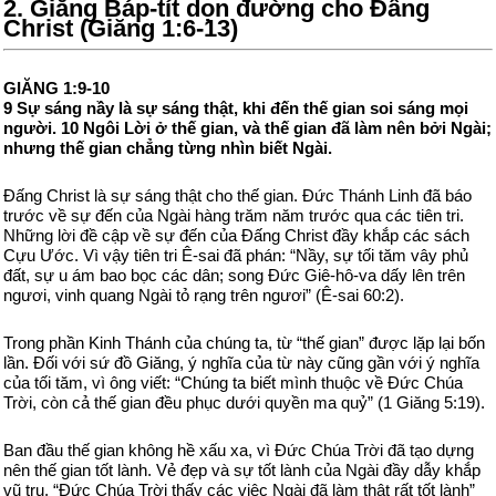
2. Giăng Báp-tít dọn đường cho Đấng
Christ (Giăng 1:6-13)
GIĂNG 1:9-10
9 Sự sáng nầy là sự sáng thật, khi đến thế gian soi sáng mọi
người. 10 Ngôi Lời ở thế gian, và thế gian đã làm nên bởi Ngài;
nhưng thế gian chẳng từng nhìn biết Ngài.
Đấng Christ là sự sáng thật cho thế gian. Đức Thánh Linh đã báo
trước về sự đến của Ngài hàng trăm năm trước qua các tiên tri.
Những lời đề cập về sự đến của Đấng Christ đầy khắp các sách
Cựu Ước. Vì vậy tiên tri Ê-sai đã phán: “Nầy, sự tối tăm vây phủ
đất, sự u ám bao bọc các dân; song Đức Giê-hô-va dấy lên trên
ngươi, vinh quang Ngài tỏ rạng trên ngươi” (Ê-sai 60:2).
Trong phần Kinh Thánh của chúng ta, từ “thế gian” được lặp lại bốn
lần. Đối với sứ đồ Giăng, ý nghĩa của từ này cũng gần với ý nghĩa
của tối tăm, vì ông viết: “Chúng ta biết mình thuộc về Đức Chúa
Trời, còn cả thế gian đều phục dưới quyền ma quỷ” (1 Giăng 5:19).
Ban đầu thế gian không hề xấu xa, vì Đức Chúa Trời đã tạo dựng
nên thế gian tốt lành. Vẻ đẹp và sự tốt lành của Ngài đầy dẫy khắp
vũ trụ. “Đức Chúa Trời thấy các việc Ngài đã làm thật rất tốt lành”