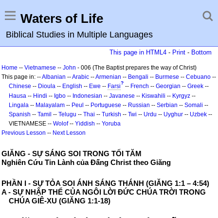
Waters of Life
Biblical Studies in Multiple Languages
This page in HTML4
-
Print
-
Bottom
Home
--
Vietnamese
--
John
- 006 (The Baptist prepares the way of Christ)
This page in: --
Albanian
--
Arabic
--
Armenian
--
Bengali
--
Burmese
--
Cebuano
--
?
Chinese
--
Dioula
--
English
--
Ewe
--
Farsi
--
French
--
Georgian
--
Greek
--
Hausa
--
Hindi
--
Igbo
--
Indonesian
--
Javanese
--
Kiswahili
--
Kyrgyz
--
Lingala
--
Malayalam
--
Peul
--
Portuguese
--
Russian
--
Serbian
--
Somali
--
Spanish
--
Tamil
--
Telugu
--
Thai
--
Turkish
--
Twi
--
Urdu
--
Uyghur
--
Uzbek
--
VIETNAMESE --
Wolof
--
Yiddish
--
Yoruba
Previous Lesson
--
Next Lesson
GIĂNG - SỰ SÁNG SOI TRONG TỐI TĂM
Nghiên Cứu Tin Lành của Đấng Christ theo Giăng
PHẦN I - SỰ TỎA SOI ÁNH SÁNG THÁNH (GIĂNG 1:1 – 4:54)
A - SỰ NHẬP THỂ CỦA NGÔI LỜI ĐỨC CHÚA TRỜI TRONG
CHÚA GIÊ-XU (GIĂNG 1:1-18)