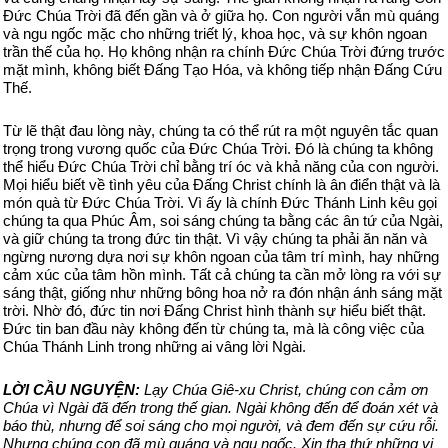
Đức Chúa Trời đã đến gần và ở giữa họ. Con người vẫn mù quáng
và ngu ngốc mặc cho những triết lý, khoa học, và sự khôn ngoan
trần thế của họ. Họ không nhận ra chính Đức Chúa Trời đứng trước
mặt mình, không biết Đấng Tạo Hóa, và không tiếp nhận Đấng Cứu
Thế.
Từ lẽ thật đau lòng này, chúng ta có thể rút ra một nguyên tắc quan
trọng trong vương quốc của Đức Chúa Trời. Đó là chúng ta không
thể hiểu Đức Chúa Trời chỉ bằng trí óc và khả năng của con người.
Mọi hiểu biết về tình yêu của Đấng Christ chính là ân điển thật và là
món quà từ Đức Chúa Trời. Vì ấy là chính Đức Thánh Linh kêu gọi
chúng ta qua Phúc Âm, soi sáng chúng ta bằng các ân tứ của Ngài,
và giữ chúng ta trong đức tin thật. Vì vậy chúng ta phải ăn năn và
ngừng nương dựa nơi sự khôn ngoan của tâm trí mình, hay những
cảm xúc của tâm hồn mình. Tất cả chúng ta cần mở lòng ra với sự
sáng thật, giống như những bông hoa nở ra đón nhận ánh sáng mặt
trời. Nhờ đó, đức tin nơi Đấng Christ hình thành sự hiểu biết thật.
Đức tin ban đầu này không đến từ chúng ta, mà là công việc của
Chúa Thánh Linh trong những ai vâng lời Ngài.
LỜI CẦU NGUYỆN:
Lạy Chúa Giê-xu Christ, chúng con cảm ơn
Chúa vì Ngài đã đến trong thế gian. Ngài không đến để đoán xét và
báo thù, nhưng để soi sáng cho mọi người, và đem đến sự cứu rỗi.
Nhưng chúng con đã mù quáng và ngu ngốc. Xin tha thứ những vi