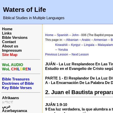
Waters of Life
Biblical Studies in Multiple Languages
Home
Links
Home
--
Spanish
--
John
- 006 (The Baptist prepar
Bible Versions
This page in: --
Albanian
--
Arabic
--
Armenian
--
B
Contact
Kiswahili
--
Kyrgyz
--
Lingala
--
Malayalam
About us
--
Yoruba
Impressum
Site Map
Previous Lesson
--
Next Lesson
JUÁN - La Luz Resplandece En Las Ti
WoL AUDIO
Estudio en el Evangelio de Cristo seg
WoL
CH
I
L
D
R
E
N
PARTE 1 - El Resplandor De La Luz Div
Bible Treasures
A - La Encarnación De La Palabra De D
Doctrines of Bible
Key Bible Verses
2. Juan el Bautista prepar
Afrikaans
አማርኛ
JUÁN 1:9-10
عربي
9 Esa luz verdadera, la que alumbra a 
Azərbaycanca