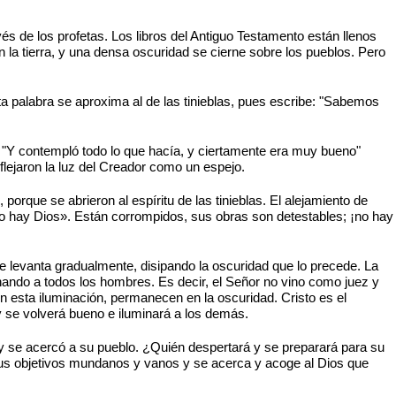
és de los profetas. Los libros del Antiguo Testamento están llenos
ren la tierra, y una densa oscuridad se cierne sobre los pueblos. Pero
sta palabra se aproxima al de las tinieblas, pues escribe: "Sabemos
. "Y contempló todo lo que hacía, y ciertamente era muy bueno"
flejaron la luz del Creador como un espejo.
orque se abrieron al espíritu de las tinieblas. El alejamiento de
o hay Dios». Están corrompidos, sus obras son detestables; ¡no hay
se levanta gradualmente, disipando la oscuridad que lo precede. La
ando a todos los hombres. Es decir, el Señor no vino como juez y
n esta iluminación, permanecen en la oscuridad. Cristo es el
y se volverá bueno e iluminará a los demás.
rey se acercó a su pueblo. ¿Quién despertará y se preparará para su
 sus objetivos mundanos y vanos y se acerca y acoge al Dios que