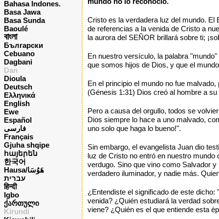
mundo no lo reconoció.
Bahasa Indones.
Basa Jawa
Cristo es la verdadera luz del mundo. El 
Basa Sunda
Baoulé
de referencias a la venida de Cristo a nue
বাংলা
la aurora del SEÑOR brillará sobre ti; ¡sob
Български
Cebuano
En nuestro versículo, la palabra "mundo" 
Dagbani
que somos hijos de Dios, y que el mundo e
Dan
Dioula
En el principio el mundo no fue malvado,
Deutsch
(Génesis 1:31) Dios creó al hombre a su 
Ελληνικά
English
Pero a causa del orgullo, todos se volvie
Ewe
Dios siempre lo hace a uno malvado, com
Español
فارسی
uno solo que haga lo bueno!".
Français
Gjuha shqipe
Sin embargo, el evangelista Juan dio test
հայերեն
luz de Cristo no entró en nuestro mundo
한국어
verdugo. Sino que vino como Salvador y R
Hausa/هَوُسَا
verdadero iluminador, y nadie más. Quien
עברית
हिन्दी
¿Entendiste el significado de este dicho
Igbo
venida? ¿Quién estudiará la verdad sobre
ქართული
viene? ¿Quién es el que entiende esta ép
Kirundi