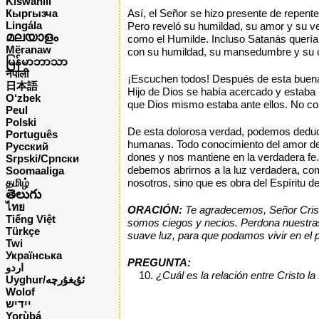
Kiswahili
Кыргызча
Así, el Señor se hizo presente de repente
Lingála
Pero reveló su humildad, su amor y su ve
മലയാളം
como el Humilde. Incluso Satanás quería 
Mëranaw
con su humildad, su mansedumbre y su obe
မြန်မာဘာသာ
नेपाली
¡Escuchen todos! Después de esta buena 
日本語
Hijo de Dios se había acercado y estaba 
O‘zbek
que Dios mismo estaba ante ellos. No co
Peul
Polski
De esta dolorosa verdad, podemos deduci
Português
humanas. Todo conocimiento del amor de C
Русский
dones y nos mantiene en la verdadera fe
Srpski/Српски
debemos abrirnos a la luz verdadera, como
Soomaaliga
தமிழ்
nosotros, sino que es obra del Espíritu d
తెలుగు
ไทย
ORACIÓN:
Te agradecemos, Señor Cristo
Tiếng Việt
somos ciegos y necios. Perdona nuestras
Türkçe
suave luz, para que podamos vivir en el p
Twi
Українська
PREGUNTA:
اردو
¿Cuál es la relación entre Cristo l
Uyghur/ئۇيغۇرچه
Wolof
ייִדיש
Yorùbá