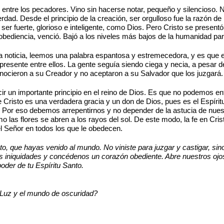
 entre los pecadores. Vino sin hacerse notar, pequeño y silencioso. 
rdad. Desde el principio de la creación, ser orgulloso fue la razón d
ser fuerte, glorioso e inteligente, como Dios. Pero Cristo se presen
diencia, venció. Bajó a los niveles más bajos de la humanidad para
noticia, leemos una palabra espantosa y estremecedora, y es que el 
presente entre ellos. La gente seguía siendo ciega y necia, a pesar 
nocieron a su Creador y no aceptaron a su Salvador que los juzgará.
r un importante principio en el reino de Dios. Es que no podemos en
risto es una verdadera gracia y un don de Dios, pues es el Espíritu
. Por eso debemos arrepentirnos y no depender de la astucia de nue
 las flores se abren a los rayos del sol. De este modo, la fe en Cris
el Señor en todos los que le obedecen.
, que hayas venido al mundo. No viniste para juzgar y castigar, sino
 iniquidades y concédenos un corazón obediente. Abre nuestros ojos
oder de tu Espíritu Santo.
a Luz y el mundo de oscuridad?