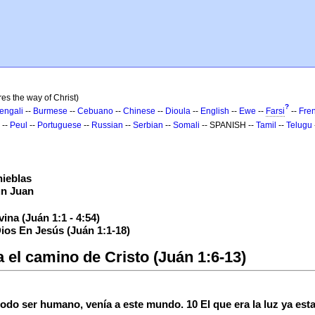
es the way of Christ)
?
engali
--
Burmese
--
Cebuano
--
Chinese
--
Dioula
--
English
--
Ewe
--
Farsi
--
Fre
--
Peul
--
Portuguese
--
Russian
--
Serbian
--
Somali
-- SPANISH --
Tamil
--
Telugu
nieblas
ún Juan
ina (Juán 1:1 - 4:54)
ios En Jesús (Juán 1:1-18)
a el camino de Cristo (Juán 1:6-13)
todo ser humano, venía a este mundo. 10 El que era la luz ya est