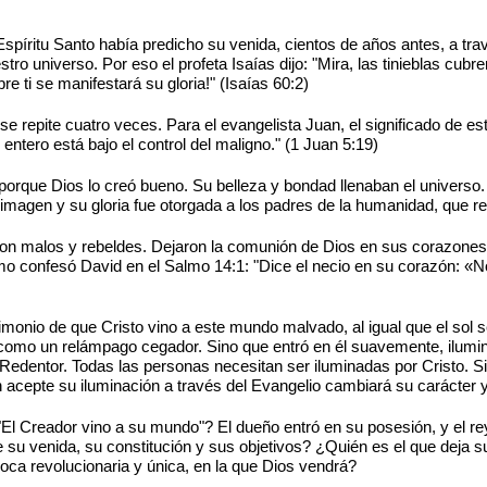
Espíritu Santo había predicho su venida, cientos de años antes, a trav
stro universo. Por eso el profeta Isaías dijo: "Mira, las tinieblas cub
re ti se manifestará su gloria!" (Isaías 60:2)
se repite cuatro veces. Para el evangelista Juan, el significado de e
ntero está bajo el control del maligno." (1 Juan 5:19)
 porque Dios lo creó bueno. Su belleza y bondad llenaban el universo
imagen y su gloria fue otorgada a los padres de la humanidad, que re
ron malos y rebeldes. Dejaron la comunión de Dios en sus corazones, p
o confesó David en el Salmo 14:1: "Dice el necio en su corazón: «N
imonio de que Cristo vino a este mundo malvado, al igual que el sol 
 como un relámpago cegador. Sino que entró en él suavemente, ilumin
edentor. Todas las personas necesitan ser iluminadas por Cristo. Si
 acepte su iluminación a través del Evangelio cambiará su carácter 
: "El Creador vino a su mundo"? El dueño entró en su posesión, y el 
 su venida, su constitución y sus objetivos? ¿Quién es el que deja
oca revolucionaria y única, en la que Dios vendrá?