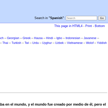
Search in
"Spanish"
:
This page in HTML4
-
Print
-
Bottom
nch
--
Georgian
--
Greek
--
Hausa
--
Hindi
--
Igbo
--
Indonesian
--
Javanese
--
--
Thai
--
Turkish
--
Twi
--
Urdu
--
Uyghur
--
Uzbek
--
Vietnamese
--
Wolof
--
Yiddish
aba en el mundo, y el mundo fue creado por medio de él, pero el