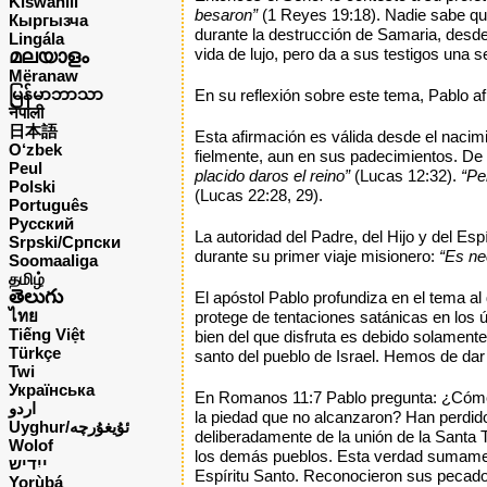
Kiswahili
besaron”
(1 Reyes 19:18). Nadie sabe qui
Кыргызча
durante la destrucción de Samaria, desd
Lingála
vida de lujo, pero da a sus testigos una s
മലയാളം
Mëranaw
မြန်မာဘာသာ
En su reflexión sobre este tema, Pablo a
नेपाली
日本語
Esta afirmación es válida desde el nacimie
O‘zbek
fielmente, aun en sus padecimientos. D
Peul
placido daros el reino”
(Lucas 12:32).
“Pe
Polski
(Lucas 22:28, 29).
Português
Русский
La autoridad del Padre, del Hijo y del Es
Srpski/Српски
durante su primer viaje misionero:
“Es ne
Soomaaliga
தமிழ்
తెలుగు
El apóstol Pablo profundiza en el tema a
ไทย
protege de tentaciones satánicas en los 
Tiếng Việt
bien del que disfruta es debido solamente
Türkçe
santo del pueblo de Israel. Hemos de dar 
Twi
Українська
En Romanos 11:7 Pablo pregunta: ¿Cómo f
اردو
la piedad que no alcanzaron? Han perdido
Uyghur/ئۇيغۇرچه
deliberadamente de la unión de la Santa T
Wolof
los demás pueblos. Esta verdad sumament
ייִדיש
Espíritu Santo. Reconocieron sus pecado
Yorùbá