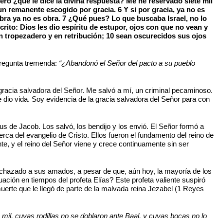
ro ¿qué le dice la divina respuesta? Me he reservado siete mil
n remanente escogido por gracia. 6 Y si por gracia, ya no es
 obra ya no es obra. 7 ¿Qué pues? Lo que buscaba Israel, no lo
ito: Dios les dio espíritu de estupor, ojos con que no vean y
en tropezadero y en retribución; 10 sean oscurecidos sus ojos
 pregunta tremenda:
“¿Abandonó el Señor del pacto a su pueblo
gracia salvadora del Señor. Me salvó a mí, un criminal pecaminoso.
dio vida. Soy evidencia de la gracia salvadora del Señor para con
us de Jacob. Los salvó, los bendijo y los envió. El Señor formó a
cerca del evangelio de Cristo. Ellos fueron el fundamento del reino de
e, y el reino del Señor viene y crece continuamente sin ser
rechazado a sus amados, a pesar de que, aún hoy, la mayoría de los
uación en tiempos del profeta Elías? Este profeta valiente suspiró
uerte que le llegó de parte de la malvada reina Jezabel (1 Reyes
 mil, cuyas rodillas no se doblaron ante Baal, y cuyas bocas no lo