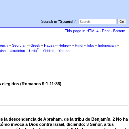
Search in
"Spanish"
:
This page in HTML4
-
Print
-
Bottom
rench
--
Georgian
--
Greek
--
Hausa
--
Hebrew
--
Hindi
--
Igbo
--
Indonesian
--
?
kish
--
Ukrainian
--
Urdu
--
Yiddish
--
Yoruba
s elegidos (Romanos 9:1-11:36)
e la descendencia de Abraham, de la tribu de Benjamín. 2 No ha
ómo invoca a Dios contra Israel, diciendo: 3 Señor, a tus