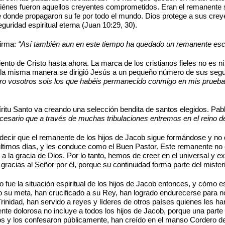
énes fueron aquellos creyentes comprometidos. Eran el remanente sa
e donde propagaron su fe por todo el mundo. Dios protege a sus crey
eguridad espiritual eterna (Juan 10:29, 30).
firma:
“Así también aun en este tiempo ha quedado un remanente esc
nto de Cristo hasta ahora. La marca de los cristianos fieles no es ni 
e la misma manera se dirigió Jesús a un pequeño número de sus seg
ro vosotros sois los que habéis permanecido conmigo en mis pruebas
píritu Santo va creando una selección bendita de santos elegidos. Pab
cesario que a través de muchas tribulaciones entremos en el reino d
l decir que el remanente de los hijos de Jacob sigue formándose y no
últimos días, y les conduce como el Buen Pastor. Este remanente no es
 a la gracia de Dios. Por lo tanto, hemos de creer en el universal y e
gracias al Señor por él, porque su continuidad forma parte del misteri
ue la situación espiritual de los hijos de Jacob entonces, y cómo e
 su meta, han crucificado a su Rey, han logrado endurecerse para no 
rinidad, han servido a reyes y líderes de otros países quienes les han
e dolorosa no incluye a todos los hijos de Jacob, porque una parte
s y los confesaron públicamente, han creído en el manso Cordero de 