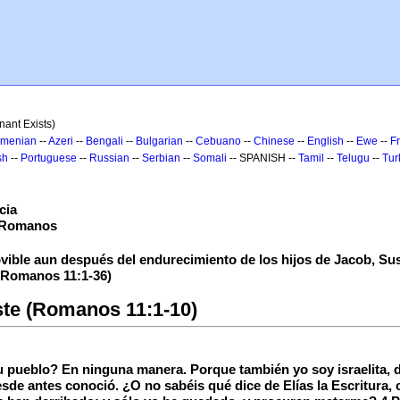
ant Exists)
rmenian
--
Azeri
--
Bengali
--
Bulgarian
--
Cebuano
--
Chinese
--
English
--
Ewe
--
F
sh
--
Portuguese
--
Russian
--
Serbian
--
Somali
-- SPANISH --
Tamil
--
Telugu
--
Tur
cia
s Romanos
ovible aun después del endurecimiento de los hijos de Jacob, Su
 (Romanos 11:1-36)
ste (Romanos 11:1-10)
 pueblo? En ninguna manera. Porque también yo soy israelita, d
sde antes conoció. ¿O no sabéis qué dice de Elías la Escritura, c