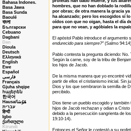
profetas han dado muerte, y tus altar
Bahasa Indones.
hombres, que no han doblado la rodilla
Basa Jawa
por obras; de otra manera la gracia ya
Basa Sunda
ha alcanzado; pero los escogidos sí lo
Baoulé
বাংলা
oídos con que no oigan, hasta el día d
para que no vean, y agóbiales la espal
Български
Cebuano
Dagbani
El apóstol Pablo introduce el argumento 
Dan
endurecido para siempre?”
(Salmo 94:14)
Dioula
Deutsch
Pablo contesta la pregunta diciendo: No.
Ελληνικά
Según la carne, soy de la tribu de Benja
English
los hijos de Jacob.
Ewe
Español
De la misma manera que yo encontré vida e
فارسی
partir de ellos el cristianismo inicial. S
Français
Dios y los que sembraron la semilla de D
Gjuha shqipe
հայերեն
percibido.
한국어
Hausa/هَوُسَا
Dios tiene un pueblo escogido y también 
עברית
hijos de Jacob rechazan y odian a Cristo 
हिन्दी
debido a la persecución sangrienta de lo
Igbo
19:10-14).
ქართული
Kirundi
Entonces el Señor le contestó a su profe