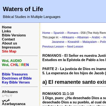
Waters of Life
Biblical Studies in Multiple Languages
Home
Links
Home
--
Spanish
--
Romans
- 058 (The Holy Remn
Bible Versions
This page in: --
Afrikaans
--
Albanian
--
Arabic
--
A
Contact
Javanese
--
Kiswahili
--
Malayalam
--
Poli
About us
Previous Lesson
--
Next Lesson
Impressum
Site Map
ROMANOS - El Señor es nuestra Justi
Estudios en la Epístola de Pablo a lo
WoL AUDIO
WoL
CH
I
L
D
R
E
N
PARTE 2 - La justicia de Dios es inam
5. La esperanza de los hijos de Jacob
Bible Treasures
Doctrines of Bible
a) El remanente santo exi
Key Bible Verses
Afrikaans
ROMANOS 11:1-10
አማርኛ
1 Digo, pues: ¿Ha desechado Dios a su
عربي
desechado Dios a su pueblo, al cual de
Azərbaycanca