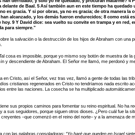
es han derribado; y sólo yo he quedado, y procuran matarme? 4 Pe
 delante de Baal. 5 Así también aun en este tiempo ha quedado u
 no es gracia. Y si por obras, ya no es gracia; de otra manera la
 han alcanzado, y los demás fueron endurecidos; 8 como está escr
e hoy. 9 Y David dice: sea vuelto su convite en trampa y en red, 
da para siempre.”
sobre la salvación o la destrucción de los hijos de Abraham con una
.
 Tal cosa es imposible, porque yo mismo soy botón de muestra de la 
mín y descendiente de Abraham. El Señor me llamó, me perdonó y me 
n Cristo, así el Señor, vez tras vez, llamó a gente de todas las trib
in judíos cristianos regenerados en Cristo no tendríamos nada escrito a
ios entre las naciones. La cosecha se ha multiplicado automáticament
tiene sus propios caminos para fomentar su reino espiritual. No ha 
y a sus seguidores, porque siguen otros dioses. ¿Pero cuál fue la sit
s creyentes –que comenzó en el reino del norte– y a la amenaza de m
ta con las palabras consoladoras:
“Yo haré que queden en Israel siete