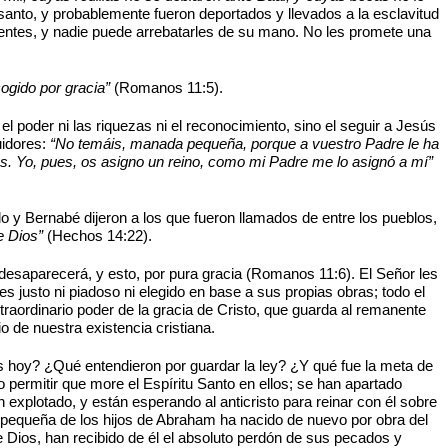
nto, y probablemente fueron deportados y llevados a la esclavitud
entes, y nadie puede arrebatarles de su mano. No les promete una
ogido por gracia”
(Romanos 11:5).
el poder ni las riquezas ni el reconocimiento, sino el seguir a Jesús
uidores:
“No temáis, manada pequeña, porque a vuestro Padre le ha
. Yo, pues, os asigno un reino, como mi Padre me lo asignó a mí”
lo y Bernabé dijeron a los que fueron llamados de entre los pueblos,
e Dios”
(Hechos 14:22).
 desaparecerá, y esto, por pura gracia (Romanos 11:6). El Señor les
 justo ni piadoso ni elegido en base a sus propias obras; todo el
xtraordinario poder de la gracia de Cristo, que guarda al remanente
o de nuestra existencia cristiana.
s hoy? ¿Qué entendieron por guardar la ley? ¿Y qué fue la meta de
permitir que more el Espíritu Santo en ellos; se han apartado
 explotado, y están esperando al anticristo para reinar con él sobre
 pequeña de los hijos de Abraham ha nacido de nuevo por obra del
Dios, han recibido de él el absoluto perdón de sus pecados y