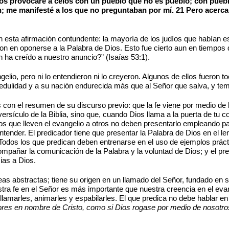
os provocaré a celos con un pueblo que no es pueblo; con pueblo
; me manifesté a los que no preguntaban por mí. 21 Pero acerca 
n esta afirmación contundente: la mayoría de los judíos que habían e
eron en oponerse a la Palabra de Dios. Esto fue cierto aun en tiempos 
 ha creído a nuestro anuncio?” (Isaías 53:1).
lio, pero ni lo entendieron ni lo creyeron. Algunos de ellos fueron t
edulidad y a su nación endurecida más que al Señor que salva, y te
s con el resumen de su discurso previo: que la fe viene por medio de 
ersículo de la Biblia, sino que, cuando Dios llama a la puerta de tu c
os que lleven el evangelio a otros no deben presentarlo empleando pa
 entender. El predicador tiene que presentar la Palabra de Dios en el 
. Todos los que predican deben entrenarse en el uso de ejemplos prác
compañar la comunicación de la Palabra y la voluntad de Dios; y el pr
ias a Dios.
deas abstractas; tiene su origen en un llamado del Señor, fundado 
estra fe en el Señor es más importante que nuestra creencia en el ev
, llamarles, animarles y espabilarles. El que predica no debe hablar en
es en nombre de Cristo, como si Dios rogase por medio de nosotro