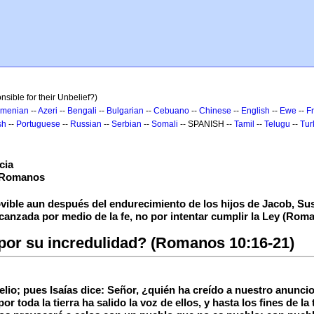
nsible for their Unbelief?)
rmenian
--
Azeri
--
Bengali
--
Bulgarian
--
Cebuano
--
Chinese
--
English
--
Ewe
--
F
sh
--
Portuguese
--
Russian
--
Serbian
--
Somali
-- SPANISH --
Tamil
--
Telugu
--
Tur
cia
s Romanos
ovible aun después del endurecimiento de los hijos de Jacob, Su
lcanzada por medio de la fe, no por intentar cumplir la Ley (Roma
 por su incredulidad? (Romanos 10:16-21)
o; pues Isaías dice: Señor, ¿quién ha creído a nuestro anuncio? 17
r toda la tierra ha salido la voz de ellos, y hasta los fines de 