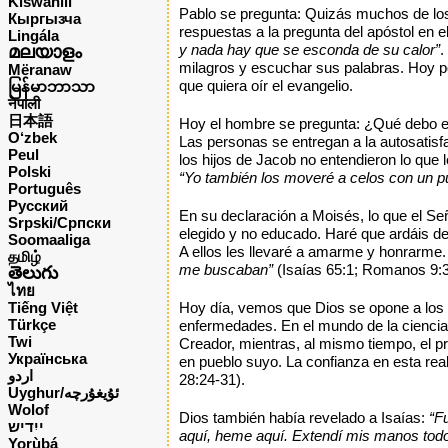
Kiswahili
Pablo se pregunta: Quizás muchos de los 
Кыргызча
respuestas a la pregunta del apóstol en e
Lingála
y nada hay que se esconda de su calor”
.
മലയാളം
milagros y escuchar sus palabras. Hoy pod
Mëranaw
que quiera oír el evangelio.
မြန်မာဘာသာ
नेपाली
日本語
Hoy el hombre se pregunta: ¿Qué debo ele
O‘zbek
Las personas se entregan a la autosatisf
Peul
los hijos de Jacob no entendieron lo que 
Polski
“Yo también los moveré a celos con un pu
Português
Русский
En su declaración a Moisés, lo que el Se
Srpski/Српски
elegido y no educado. Haré que ardáis de 
Soomaaliga
A ellos les llevaré a amarme y honrarme.
தமிழ்
me buscaban”
(Isaías 65:1; Romanos 9:3
తెలుగు
ไทย
Tiếng Việt
Hoy día, vemos que Dios se opone a los 
Türkçe
enfermedades. En el mundo de la ciencia,
Twi
Creador, mientras, al mismo tiempo, el p
Українська
en pueblo suyo. La confianza en esta rea
اردو
28:24-31).
Uyghur/ئۇيغۇرچه
Wolof
Dios también había revelado a Isaías:
“F
ייִדיש
aquí, heme aquí. Extendí mis manos todo
Yorùbá