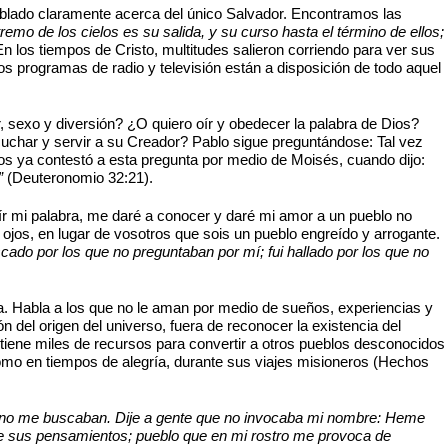
hablado claramente acerca del único Salvador. Encontramos las
remo de los cielos es su salida, y su curso hasta el término de ellos;
En los tiempos de Cristo, multitudes salieron corriendo para ver sus
os programas de radio y televisión están a disposición de todo aquel
, sexo y diversión? ¿O quiero oír y obedecer la palabra de Dios?
cuchar y servir a su Creador? Pablo sigue preguntándose: Tal vez
Dios ya contestó a esta pregunta por medio de Moisés, cuando dijo:
”
(Deuteronomio 32:21).
oír mi palabra, me daré a conocer y daré mi amor a un pueblo no
 ojos, en lugar de vosotros que sois un pueblo engreído y arrogante.
cado por los que no preguntaban por mí; fui hallado por los que no
. Habla a los que no le aman por medio de sueños, experiencias y
del origen del universo, fuera de reconocer la existencia del
 tiene miles de recursos para convertir a otros pueblos desconocidos
como en tiempos de alegría, durante sus viajes misioneros (Hechos
ue no me buscaban. Dije a gente que no invocaba mi nombre: Heme
de sus pensamientos; pueblo que en mi rostro me provoca de