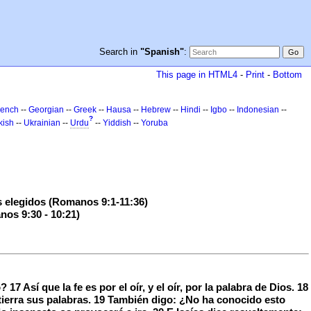
Search in
"Spanish"
:
This page in HTML4
-
Print
-
Bottom
rench
--
Georgian
--
Greek
--
Hausa
--
Hebrew
--
Hindi
--
Igbo
--
Indonesian
--
?
kish
--
Ukrainian
--
Urdu
--
Yiddish
--
Yoruba
s elegidos (Romanos 9:1-11:36)
nos 9:30 - 10:21)
 Así que la fe es por el oír, y el oír, por la palabra de Dios. 18
la tierra sus palabras. 19 También digo: ¿No ha conocido esto