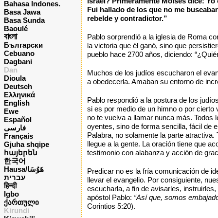
Israel? Primeramente Moisés dice: Yo 
Bahasa Indones.
Fui hallado de los que no me buscaban
Basa Jawa
rebelde y contradictor.”
Basa Sunda
Baoulé
বাংলা
Pablo sorprendió a la iglesia de Roma co
Български
la victoria que él ganó, sino que persisti
Cebuano
pueblo hace 2700 años, diciendo: “¿Quién
Dagbani
Dan
Muchos de los judíos escucharon el evange
Dioula
a obedecerla. Amaban su entorno de incr
Deutsch
Ελληνικά
Pablo respondió a la postura de los judío
English
si es por medio de un himno o por cierto v
Ewe
no te vuelva a llamar nunca más. Todos l
Español
oyentes, sino de forma sencilla, fácil de
فارسی
Palabra, no solamente la parte atractiva
Français
llegue a la gente. La oración tiene que a
Gjuha shqipe
հայերեն
testimonio con alabanza y acción de grac
한국어
Hausa/هَوُسَا
Predicar no es la fría comunicación de i
עברית
llevar el evangelio. Por consiguiente, nu
हिन्दी
escucharla, a fin de avisarles, instruirles
Igbo
apóstol Pablo:
“Así que, somos embajador
ქართული
Corintios 5:20).
Kirundi