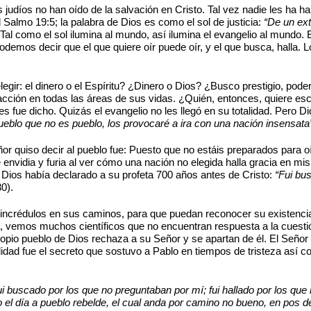
judíos no han oído de la salvación en Cristo. Tal vez nadie les ha 
l Salmo 19:5; la palabra de Dios es como el sol de justicia:
“De un ext
 Tal como el sol ilumina al mundo, así ilumina el evangelio al mundo. 
emos decir que el que quiere oír puede oír, y el que busca, halla. L
gir: el dinero o el Espíritu? ¿Dinero o Dios? ¿Busco prestigio, poder
acción en todas las áreas de sus vidas. ¿Quién, entonces, quiere es
les fue dicho. Quizás el evangelio no les llegó en su totalidad. Pero 
eblo que no es pueblo, los provocaré a ira con una nación insensata
ñor quiso decir al pueblo fue: Puesto que no estáis preparados para 
envidia y furia al ver cómo una nación no elegida halla gracia en mis
 Dios había declarado a su profeta 700 años antes de Cristo:
“Fui bus
0).
incrédulos en sus caminos, para que puedan reconocer su existencia
 vemos muchos científicos que no encuentran respuesta a la cuestión 
ropio pueblo de Dios rechaza a su Señor y se apartan de él. El Señor
lidad fue el secreto que sostuvo a Pablo en tiempos de tristeza así 
ui buscado por los que no preguntaban por mí; fui hallado por los q
 el día a pueblo rebelde, el cual anda por camino no bueno, en pos 