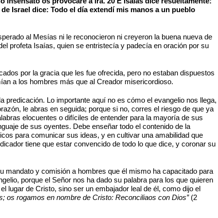
 insensato os provocaré a ira. 20 E Isaías dice resueltamente:
de Israel dice: Todo el día extendí mis manos a un pueblo
sperado al Mesías ni le reconocieron ni creyeron la buena nueva de
del profeta Isaías, quien se entristecía y padecía en oración por su
ocados por la gracia que les fue ofrecida, pero no estaban dispuestos
mían a los hombres más que al Creador misericordioso.
la predicación. Lo importante aquí no es cómo el evangelio nos llega,
orazón, le abras en seguida; porque si no, corres el riesgo de que ya
labras elocuentes o difíciles de entender para la mayoría de sus
lenguaje de sus oyentes. Debe enseñar todo el contenido de la
ticos para comunicar sus ideas, y en cultivar una amabilidad que
edicador tiene que estar convencido de todo lo que dice, y coronar su
en su mandato y comisión a hombres que él mismo ha capacitado para
angelio, porque el Señor nos ha dado su palabra para los que quieren
 el lugar de Cristo, sino ser un embajador leal de él, como dijo el
s; os rogamos en nombre de Cristo: Reconciliaos con Dios”
(2