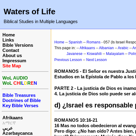
Waters of Life
Biblical Studies in Multiple Languages
Home
Links
Home
--
Spanish
--
Romans
- 057 (Is Israel Respo
Bible Versions
This page in: --
Afrikaans
--
Albanian
--
Arabic
--
A
Contact
Javanese
--
Kiswahili
--
Malayalam
--
Poli
About us
Previous Lesson
--
Next Lesson
Impressum
Site Map
ROMANOS - El Señor es nuestra Justi
Estudios en la Epístola de Pablo a lo
WoL AUDIO
WoL
CH
I
L
D
R
E
N
PARTE 2 - La justicia de Dios es inam
4. La justicia de Dios solo puede ser a
Bible Treasures
Doctrines of Bible
d) ¿Israel es responsable
Key Bible Verses
Afrikaans
ROMANOS 10:16-21
አማርኛ
16 Mas no todos obedecieron al evangeli
عربي
Pero digo: ¿No han oído? Antes bien, po
Azərbaycanca