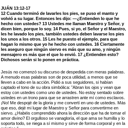
JUÁN 13:12-17
12 Cuando terminó de lavarles los pies, se puso el manto y
volvió a su lugar. Entonces les dijo: —¿Entienden lo que he
hecho con ustedes? 13 Ustedes me llaman Maestro y Señor, y
dicen bien, porque lo soy. 14 Pues, si yo, el Señor y el Maestro,
les he lavado los pies, también ustedes deben lavarse los pies
los unos a los otros. 15 Les he puesto el ejemplo, para que
hagan lo mismo que yo he hecho con ustedes. 16 Ciertamente
les aseguro que ningún siervo es más que su amo, y ningún
mensajero es más que el que lo envió. 17 ¿Entienden esto?
Dichosos serán si lo ponen en práctica.
Jesús no comenzó su discurso de despedida con meras palabras.
A menudo esas palabras son de poca utilidad, a menos que se
lleven a cabo en la acción. Pidió a sus seguidores, si habían
captado el tono de su obra simbólica: "Abran los ojos y vean que
estoy con ustedes como uno de ustedes. No estoy sentado sobre
ustedes en un trono para que se arrastren ante mí como esclavos.
¡No! Me despojé de la gloria y me convertí en uno de ustedes. Más
que eso, dejé mi lugar de Maestro y Señor para convertirme en
siervo. ¿Habéis comprendido ahora la dirección que ha de tomar el
amor divino? El orgulloso se vanagloría, el que ama se humilla y lo
soporta todo, se niega a sí mismo y sirve de forma corporal y en la