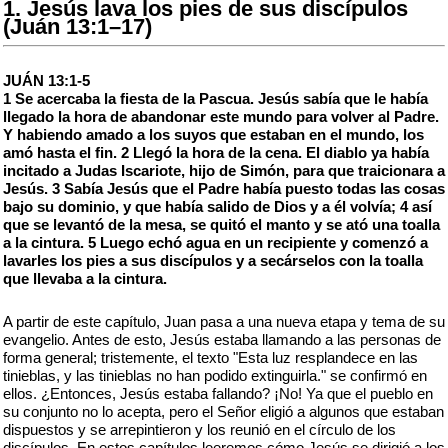
1. Jesús lava los pies de sus discípulos
(Juán 13:1–17)
JUÁN 13:1-5
1 Se acercaba la fiesta de la Pascua. Jesús sabía que le había
llegado la hora de abandonar este mundo para volver al Padre.
Y habiendo amado a los suyos que estaban en el mundo, los
amó hasta el fin. 2 Llegó la hora de la cena. El diablo ya había
incitado a Judas Iscariote, hijo de Simón, para que traicionara a
Jesús. 3 Sabía Jesús que el Padre había puesto todas las cosas
bajo su dominio, y que había salido de Dios y a él volvía; 4 así
que se levantó de la mesa, se quitó el manto y se ató una toalla
a la cintura. 5 Luego echó agua en un recipiente y comenzó a
lavarles los pies a sus discípulos y a secárselos con la toalla
que llevaba a la cintura.
A partir de este capítulo, Juan pasa a una nueva etapa y tema de su
evangelio. Antes de esto, Jesús estaba llamando a las personas de
forma general; tristemente, el texto "Esta luz resplandece en las
tinieblas, y las tinieblas no han podido extinguirla." se confirmó en
ellos. ¿Entonces, Jesús estaba fallando? ¡No! Ya que el pueblo en
su conjunto no lo acepta, pero el Señor eligió a algunos que estaban
dispuestos y se arrepintieron y los reunió en el círculo de los
discípulos. En estos capítulos leeremos cómo Jesús se dirigió a los