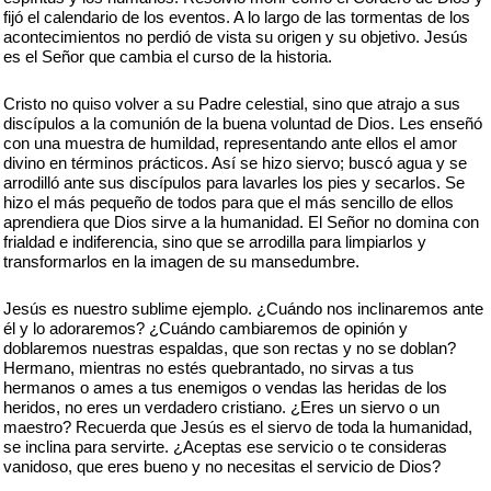
fijó el calendario de los eventos. A lo largo de las tormentas de los
acontecimientos no perdió de vista su origen y su objetivo. Jesús
es el Señor que cambia el curso de la historia.
Cristo no quiso volver a su Padre celestial, sino que atrajo a sus
discípulos a la comunión de la buena voluntad de Dios. Les enseñó
con una muestra de humildad, representando ante ellos el amor
divino en términos prácticos. Así se hizo siervo; buscó agua y se
arrodilló ante sus discípulos para lavarles los pies y secarlos. Se
hizo el más pequeño de todos para que el más sencillo de ellos
aprendiera que Dios sirve a la humanidad. El Señor no domina con
frialdad e indiferencia, sino que se arrodilla para limpiarlos y
transformarlos en la imagen de su mansedumbre.
Jesús es nuestro sublime ejemplo. ¿Cuándo nos inclinaremos ante
él y lo adoraremos? ¿Cuándo cambiaremos de opinión y
doblaremos nuestras espaldas, que son rectas y no se doblan?
Hermano, mientras no estés quebrantado, no sirvas a tus
hermanos o ames a tus enemigos o vendas las heridas de los
heridos, no eres un verdadero cristiano. ¿Eres un siervo o un
maestro? Recuerda que Jesús es el siervo de toda la humanidad,
se inclina para servirte. ¿Aceptas ese servicio o te consideras
vanidoso, que eres bueno y no necesitas el servicio de Dios?