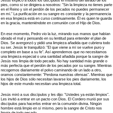
Jesús explicó a todos los discípulos el misterio del lavado de los
pies, como si se dirigiera a nosotros: "Sin la limpieza no tienes parte
en el Reino y sin el perdón de los pecados no puedes permanecer
en mí." La purificación en su sangre es constante y la permanencia
en esa limpieza está en curso continuamente. Él es quien te guarda
en la gracia, manteniéndote en comunión con el Hijo de Dios.
En ese momento, Pedro vio la luz, mirando sus manos que habían
obrado el mal y pensando en su lentitud para entender el plan de
Dios. Se avergonzó y pidió una limpieza añadida que cubriera todo
su ser. Jesús le tranquilizó: "El que viene a mí se vuelve puro y
completo en base a su fe". Así aprendemos que no necesitamos
una limpieza especial o una santidad añadida porque la sangre de
Jesús nos limpia de todo pecado. No hay santidad más grande o
más perfecta que el perdón de los pecados por su sangre. Mientras
recogemos diariamente el polvo caminando de un lado a otro,
oramos constantemente: "Perdona nuestras ofensas". Mientras que
los hijos de Dios sólo necesitan lavarse los pies diariamente, los
hijos de este mundo necesitan una limpieza total.
Jesús miró a sus discípulos y les dijo: "Ustedes ya están limpios".
Les invitó a entrar en un pacto con Dios. El Cordero murió por sus
discípulos para hacerlos entrar en la comunión divina. Ningún
hombre está limpio en sí mismo, pero la sangre de Cristo nos
limpia de todo pecado.