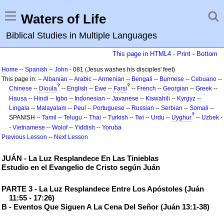
Waters of Life
Biblical Studies in Multiple Languages
This page in HTML4
-
Print
-
Bottom
Home
--
Spanish
--
John
- 081 (Jesus washes his disciples' feet)
This page in: --
Albanian
--
Arabic
--
Armenian
--
Bengali
--
Burmese
--
Cebuano
--
?
?
Chinese
--
Dioula
--
English
--
Ewe
--
Farsi
--
French
--
Georgian
--
Greek
--
Hausa
--
Hindi
--
Igbo
--
Indonesian
--
Javanese
--
Kiswahili
--
Kyrgyz
--
Lingala
--
Malayalam
--
Peul
--
Portuguese
--
Russian
--
Serbian
--
Somali
--
?
SPANISH --
Tamil
--
Telugu
--
Thai
--
Turkish
--
Twi
--
Urdu
--
Uyghur
--
Uzbek
-
-
Vietnamese
--
Wolof
--
Yiddish
--
Yoruba
Previous Lesson
--
Next Lesson
JUÁN - La Luz Resplandece En Las Tinieblas
Estudio en el Evangelio de Cristo según Juán
PARTE 3 - La Luz Resplandece Entre Los Apóstoles (Juán
11:55 - 17:26)
B - Eventos Que Siguen A La Cena Del Señor (Juán 13:1-38)