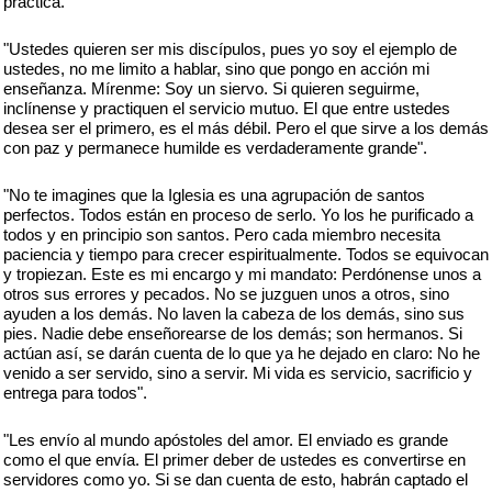
práctica."
"Ustedes quieren ser mis discípulos, pues yo soy el ejemplo de
ustedes, no me limito a hablar, sino que pongo en acción mi
enseñanza. Mírenme: Soy un siervo. Si quieren seguirme,
inclínense y practiquen el servicio mutuo. El que entre ustedes
desea ser el primero, es el más débil. Pero el que sirve a los demás
con paz y permanece humilde es verdaderamente grande".
"No te imagines que la Iglesia es una agrupación de santos
perfectos. Todos están en proceso de serlo. Yo los he purificado a
todos y en principio son santos. Pero cada miembro necesita
paciencia y tiempo para crecer espiritualmente. Todos se equivocan
y tropiezan. Este es mi encargo y mi mandato: Perdónense unos a
otros sus errores y pecados. No se juzguen unos a otros, sino
ayuden a los demás. No laven la cabeza de los demás, sino sus
pies. Nadie debe enseñorearse de los demás; son hermanos. Si
actúan así, se darán cuenta de lo que ya he dejado en claro: No he
venido a ser servido, sino a servir. Mi vida es servicio, sacrificio y
entrega para todos".
"Les envío al mundo apóstoles del amor. El enviado es grande
como el que envía. El primer deber de ustedes es convertirse en
servidores como yo. Si se dan cuenta de esto, habrán captado el