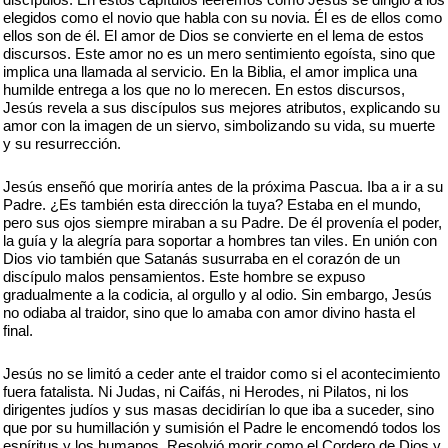
elegidos como el novio que habla con su novia. Él es de ellos como
ellos son de él. El amor de Dios se convierte en el lema de estos
discursos. Este amor no es un mero sentimiento egoísta, sino que
implica una llamada al servicio. En la Biblia, el amor implica una
humilde entrega a los que no lo merecen. En estos discursos,
Jesús revela a sus discípulos sus mejores atributos, explicando su
amor con la imagen de un siervo, simbolizando su vida, su muerte
y su resurrección.
Jesús enseñó que moriría antes de la próxima Pascua. Iba a ir a su
Padre. ¿Es también esta dirección la tuya? Estaba en el mundo,
pero sus ojos siempre miraban a su Padre. De él provenía el poder,
la guía y la alegría para soportar a hombres tan viles. En unión con
Dios vio también que Satanás susurraba en el corazón de un
discípulo malos pensamientos. Este hombre se expuso
gradualmente a la codicia, al orgullo y al odio. Sin embargo, Jesús
no odiaba al traidor, sino que lo amaba con amor divino hasta el
final.
Jesús no se limitó a ceder ante el traidor como si el acontecimiento
fuera fatalista. Ni Judas, ni Caifás, ni Herodes, ni Pilatos, ni los
dirigentes judíos y sus masas decidirían lo que iba a suceder, sino
que por su humillación y sumisión el Padre le encomendó todos los
espíritus y los humanos. Resolvió morir como el Cordero de Dios y