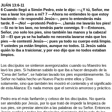
JUÁN 13:6-11
6 Cuando llegó a Simón Pedro, este le dijo: —¿Y tú, Señor, me
vas a lavar los pies a mí? 7 —Ahora no entiendes lo que estoy
haciendo —le respondió Jesús—, pero lo entenderás más
tarde. 8 —¡No! —protestó Pedro—. ¡Jamás me lavarás los pies!
—Si no te los lavo, no tendrás parte conmigo. 9 —Entonces,
Señor, ¡no solo los pies, sino también las manos y la cabeza!
10 —El que ya se ha bañado no necesita lavarse más que los
pies —le contestó Jesús—; pues ya todo su cuerpo está limpio.
Y ustedes ya están limpios, aunque no todos. 11 Jesús sabía
quién lo iba a traicionar, y por eso dijo que no todos estaban
limpios.
Los discípulos se sintieron avergonzados cuando su Maestro les
lavó los pies. Si hubieran sabido lo que iba a hacer después de la
"Cena del Señor", se habrían lavado los pies espontáneamente. Su
Señor no había hecho un Nuevo Pacto entre ellos y Dios
solamente, sino que también les mostró el contenido y el significado
de esta Alianza: Es nada menos que el servicio amoroso y práctico.
Pedro era el más fanfarrón y celoso de los discípulos. No quería
ser atendido por Jesús, por lo que trató de impedir la limpieza de
sus pies, sin prestar atención a las palabras de su Señor. Entonces