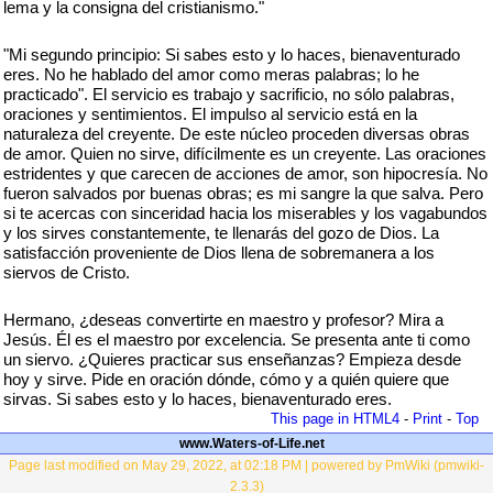
lema y la consigna del cristianismo."
"Mi segundo principio: Si sabes esto y lo haces, bienaventurado
eres. No he hablado del amor como meras palabras; lo he
practicado". El servicio es trabajo y sacrificio, no sólo palabras,
oraciones y sentimientos. El impulso al servicio está en la
naturaleza del creyente. De este núcleo proceden diversas obras
de amor. Quien no sirve, difícilmente es un creyente. Las oraciones
estridentes y que carecen de acciones de amor, son hipocresía. No
fueron salvados por buenas obras; es mi sangre la que salva. Pero
si te acercas con sinceridad hacia los miserables y los vagabundos
y los sirves constantemente, te llenarás del gozo de Dios. La
satisfacción proveniente de Dios llena de sobremanera a los
siervos de Cristo.
Hermano, ¿deseas convertirte en maestro y profesor? Mira a
Jesús. Él es el maestro por excelencia. Se presenta ante ti como
un siervo. ¿Quieres practicar sus enseñanzas? Empieza desde
hoy y sirve. Pide en oración dónde, cómo y a quién quiere que
sirvas. Si sabes esto y lo haces, bienaventurado eres.
This page in HTML4
-
Print
-
Top
www.Waters-of-Life.net
Page last modified on May 29, 2022, at 02:18 PM | powered by PmWiki (pmwiki-
2.3.3)