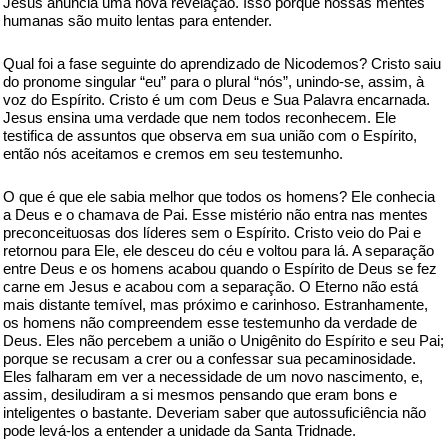
Jesus anuncia uma nova revelação. Isso porque nossas mentes
humanas são muito lentas para entender.
Qual foi a fase seguinte do aprendizado de Nicodemos? Cristo saiu
do pronome singular “eu” para o plural “nós”, unindo-se, assim, à
voz do Espírito. Cristo é um com Deus e Sua Palavra encarnada.
Jesus ensina uma verdade que nem todos reconhecem. Ele
testifica de assuntos que observa em sua união com o Espírito,
então nós aceitamos e cremos em seu testemunho.
O que é que ele sabia melhor que todos os homens? Ele conhecia
a Deus e o chamava de Pai. Esse mistério não entra nas mentes
preconceituosas dos líderes sem o Espírito. Cristo veio do Pai e
retornou para Ele, ele desceu do céu e voltou para lá. A separação
entre Deus e os homens acabou quando o Espírito de Deus se fez
carne em Jesus e acabou com a separação. O Eterno não está
mais distante temível, mas próximo e carinhoso. Estranhamente,
os homens não compreendem esse testemunho da verdade de
Deus. Eles não percebem a união o Unigênito do Espírito e seu Pai;
porque se recusam a crer ou a confessar sua pecaminosidade.
Eles falharam em ver a necessidade de um novo nascimento, e,
assim, desiludiram a si mesmos pensando que eram bons e
inteligentes o bastante. Deveriam saber que autossuficiência não
pode levá-los a entender a unidade da Santa Tridnade.