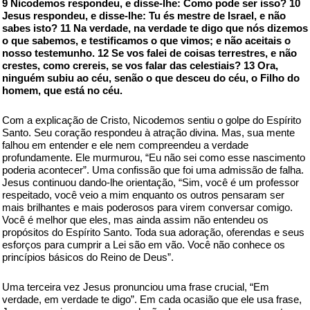
9 Nicodemos respondeu, e disse-lhe: Como pode ser isso? 10
Jesus respondeu, e disse-lhe: Tu és mestre de Israel, e não
sabes isto? 11 Na verdade, na verdade te digo que nós dizemos
o que sabemos, e testificamos o que vimos; e não aceitais o
nosso testemunho. 12 Se vos falei de coisas terrestres, e não
crestes, como crereis, se vos falar das celestiais? 13 Ora,
ninguém subiu ao céu, senão o que desceu do céu, o Filho do
homem, que está no céu.
Com a explicação de Cristo, Nicodemos sentiu o golpe do Espírito
Santo. Seu coração respondeu à atração divina. Mas, sua mente
falhou em entender e ele nem compreendeu a verdade
profundamente. Ele murmurou, “Eu não sei como esse nascimento
poderia acontecer”. Uma confissão que foi uma admissão de falha.
Jesus continuou dando-lhe orientação, “Sim, você é um professor
respeitado, você veio a mim enquanto os outros pensaram ser
mais brilhantes e mais poderosos para virem conversar comigo.
Você é melhor que eles, mas ainda assim não entendeu os
propósitos do Espírito Santo. Toda sua adoração, oferendas e seus
esforços para cumprir a Lei são em vão. Você não conhece os
princípios básicos do Reino de Deus”.
Uma terceira vez Jesus pronunciou uma frase crucial, “Em
verdade, em verdade te digo”. Em cada ocasião que ele usa frase,