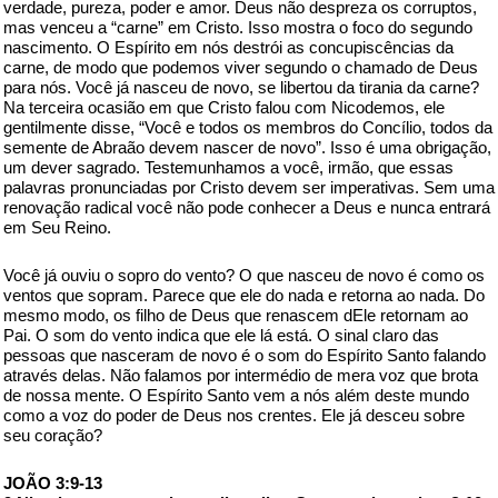
verdade, pureza, poder e amor. Deus não despreza os corruptos,
mas venceu a “carne” em Cristo. Isso mostra o foco do segundo
nascimento. O Espírito em nós destrói as concupiscências da
carne, de modo que podemos viver segundo o chamado de Deus
para nós. Você já nasceu de novo, se libertou da tirania da carne?
Na terceira ocasião em que Cristo falou com Nicodemos, ele
gentilmente disse, “Você e todos os membros do Concílio, todos da
semente de Abraão devem nascer de novo”. Isso é uma obrigação,
um dever sagrado. Testemunhamos a você, irmão, que essas
palavras pronunciadas por Cristo devem ser imperativas. Sem uma
renovação radical você não pode conhecer a Deus e nunca entrará
em Seu Reino.
Você já ouviu o sopro do vento? O que nasceu de novo é como os
ventos que sopram. Parece que ele do nada e retorna ao nada. Do
mesmo modo, os filho de Deus que renascem dEle retornam ao
Pai. O som do vento indica que ele lá está. O sinal claro das
pessoas que nasceram de novo é o som do Espírito Santo falando
através delas. Não falamos por intermédio de mera voz que brota
de nossa mente. O Espírito Santo vem a nós além deste mundo
como a voz do poder de Deus nos crentes. Ele já desceu sobre
seu coração?
JOÃO 3:9-13