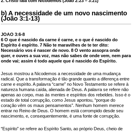
2. Cristo fala com Nicodemos (João 2:23 – 3:21)
b) A necessidade de um novo nascimento
(João 3:1-13)
JOAO 3:6-8
6 O que é nascido da carne é carne, e o que é nascido do
Espírito é espírito. 7 Não te maravilhes de te ter dito:
Necessário vos é nascer de novo. 8 O vento assopra onde
quer, e ouves a sua voz, mas não sabes de onde vem, nem para
onde vai; assim é todo aquele que é nascido do Espírito.
Jesus mostrou a Nicodemos a necessidade de uma mudança
radical. Que a transformação é tão grande quanto a diferença entre
carne e espírito. A palavra “carne” no Novo Testamento se refere à
natureza humana caída, alienada de Deus. A palavra se refere não
apenas ao corpo, mas às mentes e espíritos dos rebeldes. Isso é o
estado de total corrupção, como Jesus apontou, “porque do
coração vêm os maus pensamentos”. Nenhum homem merece
entrar no Reino de Deus. O homem está corrompido desde seu
nascimento, e, consequentemente, é uma fonte de corrupção.
“Espírito” se refere ao Espírito Santo, ao próprio Deus, cheio de