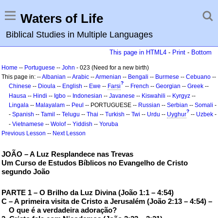
Waters of Life
Biblical Studies in Multiple Languages
This page in HTML4
-
Print
-
Bottom
Home
--
Portuguese
--
John
- 023 (Need for a new birth)
This page in: --
Albanian
--
Arabic
--
Armenian
--
Bengali
--
Burmese
--
Cebuano
--
?
Chinese
--
Dioula
--
English
--
Ewe
--
Farsi
--
French
--
Georgian
--
Greek
--
Hausa
--
Hindi
--
Igbo
--
Indonesian
--
Javanese
--
Kiswahili
--
Kyrgyz
--
Lingala
--
Malayalam
--
Peul
-- PORTUGUESE --
Russian
--
Serbian
--
Somali
-
?
-
Spanish
--
Tamil
--
Telugu
--
Thai
--
Turkish
--
Twi
--
Urdu
--
Uyghur
--
Uzbek
-
-
Vietnamese
--
Wolof
--
Yiddish
--
Yoruba
Previous Lesson
--
Next Lesson
JOÃO – A Luz Resplandece nas Trevas
Um Curso de Estudos Bíblicos no Evangelho de Cristo
segundo João
PARTE 1 – O Brilho da Luz Divina (João 1:1 – 4:54)
C – A primeira visita de Cristo a Jerusalém (João 2:13 – 4:54) –
O que é a verdadeira adoração?