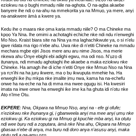
eziokwu na ọ bụghị mmadụ niile na-aghọta. Ọ na-agba akaebe
banyere ihe ndị ọ na-ahụ na mmekọrita ya na Mmụọ, ya mere, anyị
na-anakwere àmà a kwere ya.
Kedu ihe ọ maara nke ọma karịa mmadụ niile? Ọ ma Chineke ma
kpọọ Ya Nna. Ihe omimi a achotaghi echiche nke ndi ndu n'enweghi
Mo Nso. Kraist biara site na Nna ya ma laghachikwute ya, o si n'elu
igwe ridata ma rigo n'ebe ahu. Uwa nke di n'etiti Chineke na mmadu
mechara mgbe ejiri Jisos mere anu aru nime Jisos, ma merie
nkewa ahu Onye ebighi ebi adighi egwu, ma odi nso. N'ụzọ dị
ịtụnanya, ndị mmadụ aghọtaghị ihe akaebe a maka eziokwu nke
Chineke. Ha amagh ihe di iche n'etiti Onye nke Mmuo Nso na Nna
ya n;n'ihi na ha jụrụ ikwere, ma ọ bụ ikwupụta mmehie ha. Ha
enweghi ike ịhụ mkpa nke ịmalite ịmụ nwa, kama ha na-echefu
onwe ha na-eche na ha dị mma ma nwee ọgụgụ isi. Ha kwesiri
imata na inwe onwe ha enweghi ike ime ka ha ghuta idi n'otu nke
Atọ n'Ime Otu.
EKPERE
: Nna, Ọkpara na Mmụọ Nsọ, anyị na - efe gị ofufe;
n'eziokwu nke ịhụnanya gị, ị gbanweela anyị ma mee anyị ụmụ nke
eziokwu gị. Ka eziokwu gị na Mmụọ gị kpuchie mba anyị, ka ọtụtụ
ndị wee bụrụ ndị a zọpụtara, àmà nke Nna ahụ, Ọkpara na Mmụọ
gbasaa n'ebe dị anya, ma bụrụ ndị doro anya n'asụsụ anyị, maka
ọtụtụ ndị a ga-amụ ọzọ.