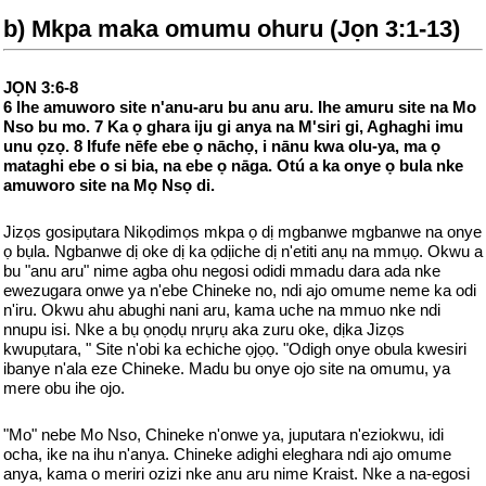
b) Mkpa maka omumu ohuru (Jọn 3:1-13)
JỌN 3:6-8
6 Ihe amuworo site n'anu-aru bu anu aru. Ihe amuru site na Mo
Nso bu mo. 7 Ka ọ ghara iju gi anya na M'siri gi, Aghaghi imu
unu ọzọ. 8 Ifufe nēfe ebe ọ nāchọ, i nānu kwa olu-ya, ma ọ
mataghi ebe o si bia, na ebe ọ nāga. Otú a ka onye ọ bula nke
amuworo site na Mọ Nsọ di.
Jizọs gosipụtara Nikọdimọs mkpa ọ dị mgbanwe mgbanwe na onye
ọ bụla. Ngbanwe dị oke dị ka ọdịiche dị n'etiti anụ na mmụọ. Okwu a
bu "anu aru" nime agba ohu negosi odidi mmadu dara ada nke
ewezugara onwe ya n'ebe Chineke no, ndi ajo omume neme ka odi
n'iru. Okwu ahu abughi nani aru, kama uche na mmuo nke ndi
nnupu isi. Nke a bụ ọnọdụ nrụrụ aka zuru oke, dịka Jizọs
kwupụtara, " Site n'obi ka echiche ọjọọ. "Odigh onye obula kwesiri
ibanye n'ala eze Chineke. Madu bu onye ojo site na omumu, ya
mere obu ihe ojo.
"Mo" nebe Mo Nso, Chineke n'onwe ya, juputara n'eziokwu, idi
ocha, ike na ihu n'anya. Chineke adighi eleghara ndi ajo omume
anya, kama o meriri ozizi nke anu aru nime Kraist. Nke a na-egosi