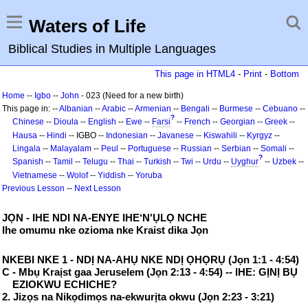
Waters of Life
Biblical Studies in Multiple Languages
This page in HTML4
-
Print
-
Bottom
Home
--
Igbo
--
John
- 023 (Need for a new birth)
This page in: --
Albanian
--
Arabic
--
Armenian
--
Bengali
--
Burmese
--
Cebuano
--
?
Chinese
--
Dioula
--
English
--
Ewe
--
Farsi
--
French
--
Georgian
--
Greek
--
Hausa
--
Hindi
-- IGBO --
Indonesian
--
Javanese
--
Kiswahili
--
Kyrgyz
--
Lingala
--
Malayalam
--
Peul
--
Portuguese
--
Russian
--
Serbian
--
Somali
--
?
Spanish
--
Tamil
--
Telugu
--
Thai
--
Turkish
--
Twi
--
Urdu
--
Uyghur
--
Uzbek
--
Vietnamese
--
Wolof
--
Yiddish
--
Yoruba
Previous Lesson
--
Next Lesson
JỌN - IHE NDI NA-ENYE IHE‘N'ỤLỌ NCHE
Ihe omumu nke ozioma nke Kraist dika Jọn
NKEBI NKE 1 - NDỊ NA-AHỤ NKE NDỊ ỌHỌRỤ (Jọn 1:1 - 4:54)
C - Mbụ Kraịst gaa Jeruselem (Jọn 2:13 - 4:54) -- IHE: GỊNỊ BỤ
EZIOKWU ECHICHE?
2. Jizọs na Nikọdimọs na-ekwurịta okwu (Jọn 2:23 - 3:21)