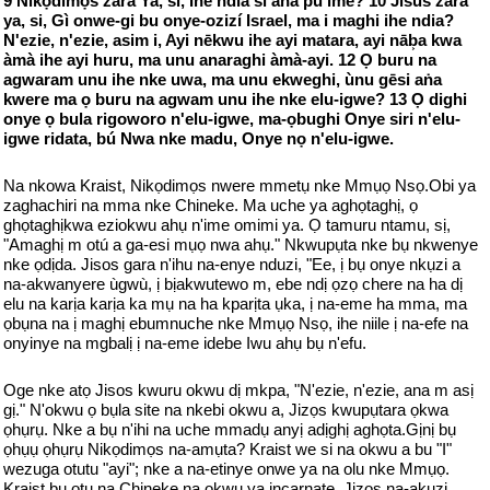
9 Nikọdimọs zara Ya, si, Ìhe ndia si aṅa pu ime? 10 Jisus zara
ya, si, Gì onwe-gi bu onye-ozizí Israel, ma i maghi ihe ndia?
N'ezie, n'ezie, asim i, Ayi nēkwu ihe ayi matara, ayi nāb͕a kwa
àmà ihe ayi huru, ma unu anaraghi àmà-ayi. 12 Ọ buru na
agwaram unu ihe nke uwa, ma unu ekweghi, ùnu gēsi aṅa
kwere ma ọ buru na agwam unu ihe nke elu-igwe? 13 Ọ dighi
onye ọ bula rigoworo n'elu-igwe, ma-ọbughi Onye siri n'elu-
igwe ridata, bú Nwa nke madu, Onye nọ n'elu-igwe.
Na nkowa Kraist, Nikọdimọs nwere mmetụ nke Mmụọ Nsọ.Obi ya
zaghachiri na mma nke Chineke. Ma uche ya aghọtaghị, ọ
ghọtaghịkwa eziokwu ahụ n'ime omimi ya. Ọ tamuru ntamu, sị,
"Amaghị m otú a ga-esi mụọ nwa ahụ." Nkwupụta nke bụ nkwenye
nke ọdịda. Jisos gara n'ihu na-enye nduzi, "Ee, ị bụ onye nkụzi a
na-akwanyere ùgwù, ị bịakwutewo m, ebe ndị ọzọ chere na ha dị
elu na karịa karịa ka mụ na ha kparịta ụka, ị na-eme ha mma, ma
ọbụna na ị maghị ebumnuche nke Mmụọ Nsọ, ihe niile ị na-efe na
onyinye na mgbalị ị na-eme idebe Iwu ahụ bụ n'efu.
Oge nke atọ Jisos kwuru okwu dị mkpa, "N'ezie, n'ezie, ana m asị
gị." N'okwu ọ bụla site na nkebi okwu a, Jizọs kwupụtara ọkwa
ọhụrụ. Nke a bụ n'ihi na uche mmadụ anyị adịghị aghọta.Gịnị bụ
ọhụụ ọhụrụ Nikọdimọs na-amụta? Kraist we si na okwu a bu "I"
wezuga otutu "ayi"; nke a na-etinye onwe ya na olu nke Mmụọ.
Kraist bu otu na Chineke na okwu ya incarnate. Jizọs na-akụzi