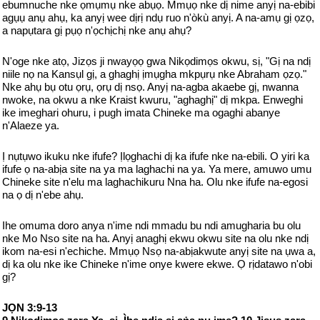
ebumnuche nke ọmụmụ nke abụọ. Mmụọ nke dị nime anyị na-ebibi
agụụ anụ ahụ, ka anyị wee dịrị ndụ ruo n'òkù anyị. A na-amụ gị ọzọ,
a napụtara gị pụọ n'ọchịchị nke anụ ahụ?
N'oge nke atọ, Jizọs ji nwayọọ gwa Nikọdimọs okwu, sị, "Gị na ndị
niile nọ na Kansụl gị, a ghaghị ịmụgha mkpụrụ nke Abraham ọzọ."
Nke ahụ bụ otu ọrụ, ọrụ dị nsọ. Anyị na-agba akaebe gị, nwanna
nwoke, na okwu a nke Kraist kwuru, "aghaghị" dị mkpa. Enweghi
ike imeghari ohuru, i pugh imata Chineke ma ogaghi abanye
n'Alaeze ya.
Ị nụtụwo ikuku nke ifufe? Ịlọghachi dị ka ifufe nke na-ebili. O yiri ka
ifufe ọ na-abịa site na ya ma laghachi na ya. Ya mere, amuwo umu
Chineke site n'elu ma laghachikuru Nna ha. Olu nke ifufe na-egosi
na ọ dị n'ebe ahụ.
Ihe omuma doro anya n'ime ndi mmadu bu ndi amugharia bu olu
nke Mo Nso site na ha. Anyị anaghị ekwu okwu site na olu nke ndị
ikom na-esi n'echiche. Mmụọ Nsọ na-abịakwute anyị site na ụwa a,
dị ka olu nke ike Chineke n'ime onye kwere ekwe. Ọ rịdatawo n'obi
gị?
JỌN 3:9-13