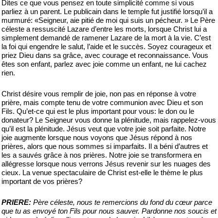
Dites ce que vous pensez en toute simplicité comme si vous
parliez à un parent. Le publicain dans le temple fut justifié lorsqu’il a
murmuré: «Seigneur, aie pitié de moi qui suis un pécheur. » Le Père
céleste a ressuscité Lazare d’entre les morts, lorsque Christ lui a
simplement demandé de ramener Lazare de la mort à la vie. C’est
la foi qui engendre le salut, l’aide et le succès. Soyez courageux et
priez Dieu dans sa grâce, avec courage et reconnaissance. Vous
êtes son enfant, parlez avec joie comme un enfant, ne lui cachez
rien.
Christ désire vous remplir de joie, non pas en réponse à votre
prière, mais compte tenu de votre communion avec Dieu et son
Fils. Qu’et-ce qui est le plus important pour vous: le don ou le
donateur? Le Seigneur vous donne la plénitude, mais rappelez-vous
qu’il est la plénitude. Jésus veut que votre joie soit parfaite. Notre
joie augmente lorsque nous voyons que Jésus répond à nos
prières, alors que nous sommes si imparfaits. Il a béni d’autres et
les a sauvés grâce à nos prières. Notre joie se transformera en
allégresse lorsque nous verrons Jésus revenir sur les nuages des
cieux. La venue spectaculaire de Christ est-elle le thème le plus
important de vos prières?
PRIERE:
Père céleste, nous te remercions du fond du cœur parce
que tu as envoyé ton Fils pour nous sauver. Pardonne nos soucis et