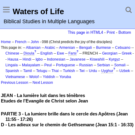
Waters of Life
Biblical Studies in Multiple Languages
This page in HTML4
-
Print
-
Bottom
Home
--
French
--
John
- 098 (Christ predicts the joy of the disciples)
This page in: --
Albanian
--
Arabic
--
Armenian
--
Bengali
--
Burmese
--
Cebuano
--
?
?
Chinese
--
Dioula
--
English
--
Ewe
--
Farsi
-- FRENCH --
Georgian
--
Greek
-
-
Hausa
--
Hindi
--
Igbo
--
Indonesian
--
Javanese
--
Kiswahili
--
Kyrgyz
--
Lingala
--
Malayalam
--
Peul
--
Portuguese
--
Russian
--
Serbian
--
Somali
--
?
Spanish
--
Tamil
--
Telugu
--
Thai
--
Turkish
--
Twi
--
Urdu
--
Uyghur
--
Uzbek
--
Vietnamese
--
Wolof
--
Yiddish
--
Yoruba
Previous Lesson
--
Next Lesson
JEAN - La lumière luit dans les ténèbres
Etudes de l'Evangile de Christ selon Jean
PARTIE 3 - La lumiere brille dans le cercle des Apôtres (Jean
11:55 - 17:26)
D - Les adieux sur le chemin de Gethsemane (Jean 15:1 - 16:33)