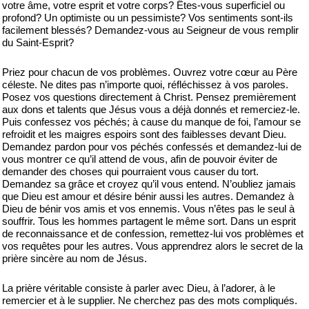
votre âme, votre esprit et votre corps? Êtes-vous superficiel ou
profond? Un optimiste ou un pessimiste? Vos sentiments sont-ils
facilement blessés? Demandez-vous au Seigneur de vous remplir
du Saint-Esprit?
Priez pour chacun de vos problèmes. Ouvrez votre cœur au Père
céleste. Ne dites pas n’importe quoi, réfléchissez à vos paroles.
Posez vos questions directement à Christ. Pensez premièrement
aux dons et talents que Jésus vous a déjà donnés et remerciez-le.
Puis confessez vos péchés; à cause du manque de foi, l’amour se
refroidit et les maigres espoirs sont des faiblesses devant Dieu.
Demandez pardon pour vos péchés confessés et demandez-lui de
vous montrer ce qu’il attend de vous, afin de pouvoir éviter de
demander des choses qui pourraient vous causer du tort.
Demandez sa grâce et croyez qu’il vous entend. N’oubliez jamais
que Dieu est amour et désire bénir aussi les autres. Demandez à
Dieu de bénir vos amis et vos ennemis. Vous n’êtes pas le seul à
souffrir. Tous les hommes partagent le même sort. Dans un esprit
de reconnaissance et de confession, remettez-lui vos problèmes et
vos requêtes pour les autres. Vous apprendrez alors le secret de la
prière sincère au nom de Jésus.
La prière véritable consiste à parler avec Dieu, à l’adorer, à le
remercier et à le supplier. Ne cherchez pas des mots compliqués.