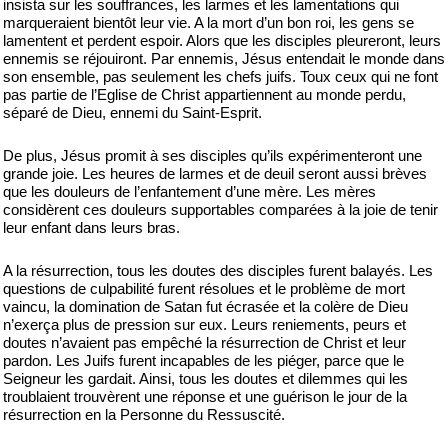
insista sur les souffrances, les larmes et les lamentations qui
marqueraient bientôt leur vie. A la mort d’un bon roi, les gens se
lamentent et perdent espoir. Alors que les disciples pleureront, leurs
ennemis se réjouiront. Par ennemis, Jésus entendait le monde dans
son ensemble, pas seulement les chefs juifs. Toux ceux qui ne font
pas partie de l’Eglise de Christ appartiennent au monde perdu,
séparé de Dieu, ennemi du Saint-Esprit.
De plus, Jésus promit à ses disciples qu’ils expérimenteront une
grande joie. Les heures de larmes et de deuil seront aussi brèves
que les douleurs de l’enfantement d’une mère. Les mères
considèrent ces douleurs supportables comparées à la joie de tenir
leur enfant dans leurs bras.
A la résurrection, tous les doutes des disciples furent balayés. Les
questions de culpabilité furent résolues et le problème de mort
vaincu, la domination de Satan fut écrasée et la colère de Dieu
n’exerça plus de pression sur eux. Leurs reniements, peurs et
doutes n’avaient pas empêché la résurrection de Christ et leur
pardon. Les Juifs furent incapables de les piéger, parce que le
Seigneur les gardait. Ainsi, tous les doutes et dilemmes qui les
troublaient trouvèrent une réponse et une guérison le jour de la
résurrection en la Personne du Ressuscité.