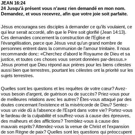
JEAN 16:24
24 Jusqu'à présent vous n'avez rien demandé en mon nom.
Demandez, et vous recevrez, afin que votre joie soit parfaite.
Jésus encouragea ses disciples à demander ce qu’ils voulaient, ce
qui leur serait accordé, afin que le Père soit glorifié (Jean 14:13).
Ces demandes concernent la construction de l’Eglise et
l’évangélisation, parce que Jésus veut qu’un grand nombre de
personnes entrent dans la communion de l’amour trinitaire. Il nous
recommande donc: «Cherchez d’abord le Royaume de Dieu et sa
justice, et toutes ces choses vous seront données par-dessus.»
Jésus promet que Dieu répond aux prières pour les biens célestes
aussi bien que terrestres, pourtant les célestes ont la priorité sur les
sujets terrestres.
Quelles sont les questions et les requêtes de votre cœur? Avez-
vous besoin d’argent, de guérison ou de succès? Priez-vous pour
de meilleures relations avec les autres? Êtes-vous attaqué par des
doutes concernant l’existence et la miséricorde de Dieu? Sentez-
vous un vide dû à l’absence de l’Esprit dans votre vie? Portez-vous
le fardeau de la culpabilité et souffrez-vous à cause des épreuves,
des malheurs et des afflictions? Tremblez-vous à cause des
mauvais esprits? Attendez-vous la venue de Christ et l’expansion
de son Règne de paix? Quelles sont les questions qui préoccupent