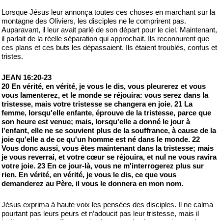
Lorsque Jésus leur annonça toutes ces choses en marchant sur la
montagne des Oliviers, les disciples ne le comprirent pas.
Auparavant, il leur avait parlé de son départ pour le ciel. Maintenant,
il parlait de la réelle séparation qui approchait. Ils reconnurent que
ces plans et ces buts les dépassaient. Ils étaient troublés, confus et
tristes.
JEAN 16:20-23
20 En vérité, en vérité, je vous le dis, vous pleurerez et vous
vous lamenterez, et le monde se réjouira: vous serez dans la
tristesse, mais votre tristesse se changera en joie. 21 La
femme, lorsqu'elle enfante, éprouve de la tristesse, parce que
son heure est venue; mais, lorsqu'elle a donné le jour à
l'enfant, elle ne se souvient plus de la souffrance, à cause de la
joie qu'elle a de ce qu'un homme est né dans le monde. 22
Vous donc aussi, vous êtes maintenant dans la tristesse; mais
je vous reverrai, et votre cœur se réjouira, et nul ne vous ravira
votre joie. 23 En ce jour-là, vous ne m'interrogerez plus sur
rien. En vérité, en vérité, je vous le dis, ce que vous
demanderez au Père, il vous le donnera en mon nom.
Jésus exprima à haute voix les pensées des disciples. Il ne calma
pourtant pas leurs peurs et n’adoucit pas leur tristesse, mais il