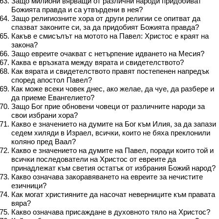
Защо милиони вярващи от различни народи придобиват
Божията правда и са утвърдени в нея?
Защо религиозните хора от други религии се опитват да
спазват законите си, за да придобият Божията правда?
Какъв е смисълът на мотото на Павел: Христос е краят на
закона?
Защо евреите очакват с нетърпение идването на Месия?
Каква е връзката между вярата и свидетелството?
Как вярата и свидетелството правят постепенен напредък
според апостол Павел?
Как може всеки човек днес, ако желае, да чуе, да разбере и
да приеме Евангелието?
Защо Бог прие обновени човеци от различните народи за
свои избрани хора?
Какво е значението на думите на Бог към Илия, за да запази
седем хиляди в Израел, всички, които не бяха преклонили
коляно пред Ваал?
Какво е значението на думите на Павел, поради които той и
всички последователи на Христос от евреите да
принадлежат към светия остатък от избрания Божий народ?
Какво означава закоравяването на евреите за нечистите
езичници?
Как могат християните да насочат неверниците към правата
вяра?
Какво означава присаждане в духовното тяло на Христос?