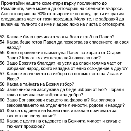
Прочитайки нашите коментари върху посланието до
Римляните, вече можеш да отговориш на следните въпроси.
Ако отговориш на 90% от въпросите по долу, ще ти изпратим
следващата част от тази поредица. Моля те, не забравяй да
включиш пълното си име и адрес ясно на листа с отговорите.
Каква е била причината за дълбока скръб на Павел?
Каква беше готов Павел да пожертва за спасението на своя
народ?
Колко провилегии наименува Павел за хората от Стария
Завет? Коя от тях изглежда най-важна за вас?
Защо Божията благодат не успя да спаси голяма част от
избрания народ, който изпадна от едно осъждение в друго?
Какво е значението на избора на потомството на Исаак и
Яков?
Каква е тайната на Божия избор?
Защо никой не заслужава да бъде избран от Бог? Поради
каква причина сме избрани за добро?
Защо Бог закорави сърцето на фараона? Как започва
закоравяването на отделните личности, родове и народи?
Кои са съдовете на Божия гняв и каква е причината за
тяхното непослушание?
Каква е целта на съдовете на Божията милост и какъв е
техният произход?