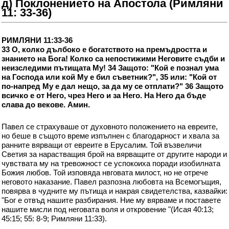
д) Поклонението на Апостола (Римляни
11: 33-36)
РИМЛЯНИ 11:33-36
33 О, колко дълбоко е богатството на премъдростта и
знанието на Бога! Колко са непостижими Неговите съдби и
неизследими пътищата Му! 34 Защото: "Кой е познал ума
на Господа или кой Му е бил съветник?", 35 или: "Кой от
по-напред Му е дал нещо, за да му се отплати?" 36 Защото
всичко е от Него, чрез Него и за Него. На Него да бъде
слава до векове. Амин.
Павел се страхуваше от духовното положението на евреите,
но беше в същото време изпълнен с благодарност и хвала за
ранните вярващи от евреите в Ерусалим. Той възвеличи
Светия за нарастващия брой на вярващите от другите народи и
чувствата му на тревожност се успокоиха поради изобилната
Божия любов. Той изповяда нвговата милост, но не отрече
неговото наказание. Павел разпозна любовта на Всемогъщия,
повярва в чудните му пътища и накрая свидетелства, казвайки:
"Бог е отвъд нашите разбирания. Ние му вярваме и поставете
нашите мисли под неговата воля и откровение "(Исая 40:13;
45:15; 55: 8-9; Римляни 11:33).