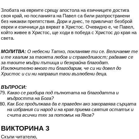
Злобата на евреите срещу апостола на езичниците достига
своя край, но посланията на Павел са били разпространени
без никакви препятствия. Дори и днес, те привличат безброй
евреи и езичници да вярват в Христос. Очевидно е, че Павел,
който живее в Христос, ще ходи в победа с Христос до края на
света.
МОЛИТВА:
O небесни Татко, покланяме ти се. Величаеме те
и те хвалим за твоята любов и справедливост; радваме се
за твоите мъдри пътища и безкрайна благодат.
Изключително много ти благодарим, че си ни довел до
Христос и си ни направил твои възлюбени деца.
ВЪПРОСИ:
Какво се разбира под пълнотата на благодатта и
мъдростта на Бога?
Как Бог продължава да е праведен ако закоравява сърцата
на избрания си народ и на края приема святия остатък и
счита всички тях за потомък на Яков?
ВИКТОРИНА 3
Скъпи читателю,