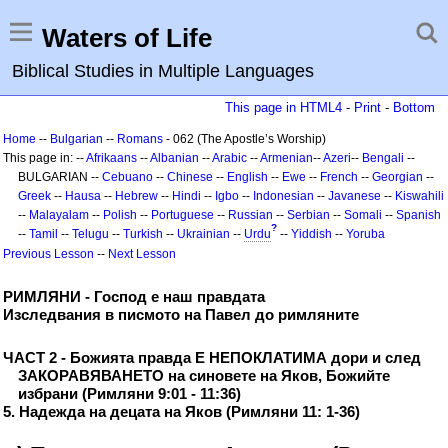
Waters of Life
Biblical Studies in Multiple Languages
This page in HTML4
-
Print
-
Bottom
Home
--
Bulgarian
--
Romans
- 062 (The Apostle’s Worship)
This page in: --
Afrikaans
--
Albanian
--
Arabic
--
Armenian
--
Azeri
--
Bengali
--
BULGARIAN --
Cebuano
--
Chinese
--
English
--
Ewe
--
French
--
Georgian
--
Greek
--
Hausa
--
Hebrew
--
Hindi
--
Igbo
--
Indonesian
--
Javanese
--
Kiswahili
--
Malayalam
--
Polish
--
Portuguese
--
Russian
--
Serbian
--
Somali
--
Spanish
?
--
Tamil
--
Telugu
--
Turkish
--
Ukrainian
--
Urdu
--
Yiddish
--
Yoruba
Previous Lesson
--
Next Lesson
РИМЛЯНИ - Господ е наш правдата
Изследвания в писмото на Павел до римляните
ЧАСТ 2 - Божията правда Е НЕПОКЛАТИМА дори и след
ЗАКОРАВЯВАНЕТО на синовете на Яков, Божийте
избрани (Римляни 9:01 - 11:36)
5. Надежда на децата на Яков (Римляни 11: 1-36)