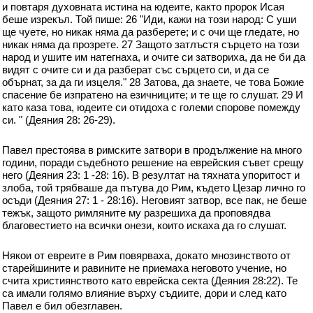
и повтаря духовната истина на юдеите, както пророк Исая
беше изрекъл. Той пише: 26 "Иди, кажи на този народ: С уши
ще чуете, но никак няма да разберете; и с очи ще гледате, но
никак няма да прозрете. 27 Защото затлъстя сърцето на този
народ и ушите им натегнаха, и очите си затвориха, да не би да
видят с очите си и да разберат със сърцето си, и да се
обърнат, за да ги изцеля." 28 Затова, да знаете, че това Божие
спасение бе изпратено на езичниците; и те ще го слушат. 29 И
като каза това, юдеите си отидоха с големи спорове помежду
си. " (Деяния 28: 26-29).
Павел престоява в римските затвори в продължение на много
години, поради съдебното решение на еврейския съвет срещу
него (Деяния 23: 1 -28: 16). В резултат на тяхната упоритост и
злоба, той трябваше да пътува до Рим, където Цезар лично го
осъди (Деяния 27: 1 - 28:16). Неговият затвор, все пак, не беше
тежък, защото римляните му разрешиха да проповядва
благовестието на всички онези, които искаха да го слушат.
Някои от евреите в Рим повярваха, докато мнозинството от
старейшините и равините не приемаха неговото учение, но
счита християнството като еврейска секта (Деяния 28:22). Те
са имали голямо влияние върху съдиите, дори и след като
Павел е бил обезглавен.