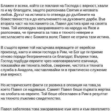
Блажен е всеки, който се покланя на Господа с вярност, хвали
го и му благодати, защото разпознава Святия и неговата
любов. Духът на истината го отвежда до дълбините на
божествеността и до изпълнението на духовните дарби. Във
втората част на посланието си, Павел достига края на своята
тема. Той изповядва закоравяването на народа на Яков и
разпознава, че причината за това е тяхното неверие и
несъгласието им с Божията воля; Павел не отрича тази истина.
В същото време той насърчава вярващите от еврейски
произход, както и някои господа в Рим, че Бог ще ги приеме
отново поради безграничната си благодат. Въпреки това,
Господ подбуди евреите чрез новповярвалите езичници,
показвайки им тяхната любов, смирение, чистота и тяхната
служба в Анадола, наставлявайки ги в практическо служение
във вярност.
Но историческите факти се развиха в опозиция на това,за
което Павел се надяваше. Самият Павел беше първата жертва
на злобата на евреите. Той беше обезглавен в Рим в резултат
на тяхното лъжливо свидетелство.
Павел забелязва това закоравяване към него и към евнгелието