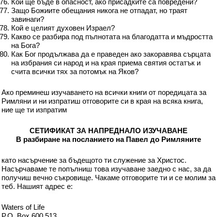
Кой ще бъде в опасност, ако присадките са повредени?
Защо Божиите обещания никога не отпадат, но траят
завинаги?
Кой е целият духовен Израел?
Какво се разбира под пълнотата на благодатта и мъдростта
на Бога?
Как Бог продължава да е праведен ако закоравява сърцата
на избрания си народ и на края приема святия остатък и
счита всички тях за потомък на Яков?
Ако преминеш изучаването на всички книги от поредицата за
Римляни и ни изпратиш отговорите си в края на всяка книга,
ние ще ти изпратим
СЕТИФИКАТ ЗА НАПРЕДНАЛО ИЗУЧАВАНЕ
В разбиране на посланието на Павел до Римляните
като насърчение за бъдещото ти служение за Христос.
Насърчаваме те попълниш това изучаване заедно с нас, за да
получиш вечно съкровище. Чакаме отговорите ти и се молим за
теб. Нашият адрес е:
Waters of Life
P.O. Box 600 513