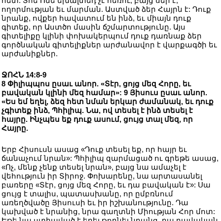
հետ: Տհե Ոնե եխալտեդ չէ հեռու, բայց սեր է,
ողորմության եւ մարման. Աստված ձեր Հայրն է: Դուք
նրանք, ովքեր հավատում են ինձ, եւ միայն դուք
գիտեք, որ Աստծո մասին ճշմարտությունը. Այս
գիտելիքը կլինի փոխակերպում դուք դառնաք ձեր
գործնական գիտելիքներ արժանավոր է վարքագծի եւ
արժանիքներ.
ՋՈՀՆ 14:8-9
8 Փիլիպպոս ըսաւ անոր. «Տէր, ցոյց մեզ Հորը, եւ
բավական կլինի մեզ համար»: 9 Յիսուս ըսաւ անոր.
«Ես եմ եղել, ձեզ հետ նման երկար ժամանակ, եւ դուք
չգիտեք ինձ, Պհիլիպ. Նա, ով տեսել է ինձ տեսել է
հայրը. Ինչպես եք դուք ասում, ցույց տալ մեզ, որ
Հայրը.
Երբ Հիսուսն ասաց «Դուք տեսել եք, որ հայր եւ
ճանաչում նրան»: Պհիլիպ զարմացած ու գրեթե ասաց,
«Ոչ, մենք չենք տեսել նրան», բայց նա ամաչել է
վեհություն իր Տիրոջ. Փոխարենը, նա արտասանել
բառերը «Տէր, ցոյց մեզ Հորը, եւ դա բավական է»: Սա
ցույց է տալիս, պատասխանը, որ ըմբռնում
առեղծվածը Յիսուսի եւ իր իշխանությունը. Դա
կախված է նրանից, նրա գաղտնի Միության Հոր մոտ:
Եթե նա ստիպված է եղել թողնել նրանց, դա բավական