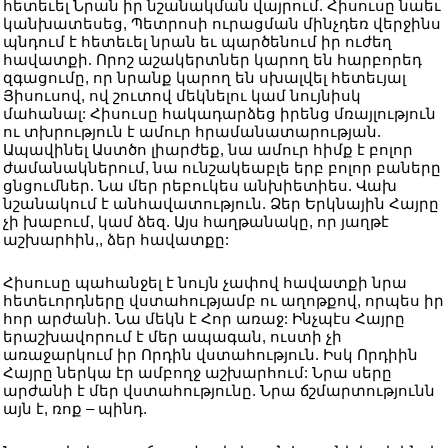
հետեւել Նրան իր նշանակման վայրում. Հիսուսը նաեւ
կանխատեսեց, Պետրոսի ուրացման մինչդեռ վերջինս
պնդում է հետեւել նրան եւ պարծենում իր ուժեղ
հավատքի. Որոշ աշակերտներ կարող են հարբորեդ
զգացումը, որ նրանք կարող են սխալվել հետեւյալ
Յիսուսով, ով շուտով մեկնելու կամ նույնիսկ
մահանալ: Հիսուսը հակադարձեց իրենց մռայլություն
ու տխրություն է ամուր հրամանատարության.
Ապավինել Աստծո լիարժեք, նա ամուր հիմք է բոլոր
ժամանակներում, նա ունշակեաբլե երբ բոլոր բաները
ցնցումներ. Նա մեր րեբուկես անխիետիես. Վախ
նշանակում է անհավատություն. Ձեր Երկնային Հայրը
չի խաբում, կամ ձեզ. Այս հաղթանակը, որ յաղթէ
աշխարհին,, ձեր հավատքը:
Հիսուսը պահանջել է նույն չափով հավատքի նրա
հետեւորդները վստահությամբ ու աղոթքով, որպես իր
հոր արժանի. Նա մեկն է Հոր առաջ: Ինչպէս Հայրը
երաշխավորում է մեր ապագան, ուստի չի
առաջարկում իր Որդին վստահություն. Իսկ Որդիին
Հայրը ներկա էր ամբողջ աշխարհում: Նրա սերը
արժանի է մեր վստահությունը. Նրա ճշմարտությունն
այն է, ռոք – պինդ.