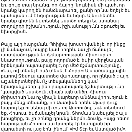
էր, ցույց տալ նրանց, որ Հայրը, նույնիսկ մի պահ, որ
նրանք կարող են հանձնարարել, քանի որ նա եղել է եւ
պահպանում է հզորության եւ հզոր. Այնուհետեւ
նրանք գիտեն եւ տեսնել Աստծո տեղը եւ ստանալ
ժողովրդի իշխանություն, իշխանությունն է բուժել եւ
եխորցիսե.
Բայց այդ հարցման, Պհիլիպ խոստովանել է, որ ինքը
չի ճանաչում, հայրը կամ որդին. Նա չի ճանաչել
աստվածության եւ ճշմարտության. Հիսուսը չի
նկատողություն, բայց ողորմած է, եւ իր վերջնական
երեկոյան հայտարարել է, որ մեծ ճշմարտությունը,
«Նա, ով տեսել է ինձ տեսել է Հորը»: Այս առանցքային
բառով Ջեսուս պատռեց վարագույրը, որ ընկած է այդ
աշակերտներին. Ոչ տեսլականները կամ
երազանքները կլինի բացահայտել ճշմարտությունը
`կապված Աստծուն, միայն այն անձը, Հիսուս
Քրիստոսի Նա ոչ միայն կարեւոր անձնավորություն է,
բայց մենք տեսանք, որ Աստված իրեն. Այսօր դուք
կարող եք ունենալ մի տեսիլ Աստուծոյ, եթե տեսնում
եք, Հիսուս, եւ ճանաչել նրան. Տհոմաս նաեւ լսել է այս
խոսքերը, եւ չի բռնեք դրանց ներմուծումը. Բայց հետո
հարության Հիսուս նա կոտրել էր նախքան իր
վարպետի ու լաց էին լինում, «Իմ Տէր եւ Աստված իմ».