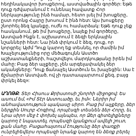
հեղինակավոր խոսքերով, աստվածային գործեր: Եթե
դուք դժվարանում է ունենալ հավատք Հոր
ներկայությունը ինձ համար, հետո լսել իմ խոսքերը,
ըստ որոնց Հայրը խոսում է ինձ հետ: Այս խոսքերը
շնորհել ձեզ կյանքը, ուժն ու համարձակ: Եթե դուք չեք
հասկանում, թե իմ խոսքերը, նայեք իմ գործերը,
Աստված Ինքն է, աշխատում է ձեզի երկնային
նշանների հետ: Նա ինձ փրկում է ձեզ, դուք, որ
կորցրել: Այժմ Դուք կարող եք տեսնել, որ ժամին իմ
Խաչելությունից որը մեծագույնն Աստծո
աշխատանքների, հաշտվելու մարդկությանը իրեն իմ
մահը: Բաց ձեր աչքերը, չեն արգելափակել ձեր
ականջները: Դուք ճանաչել Աստծուն եւ խաչեցին: Սա է
ճշմարիտ Աստված, ով չի դատապարտում քեզ, բայց
փրկել ձեզ»:
ԱՂՈԹՔ:
Տեր Հիսուս Քրիստոսի շնորհի միջոցով: Ես
ասում եմ, «Իմ Տէր Աստուածը, եւ իմ»: Ներիր իմ
անհավատություն պակասը սիրո. Բաց իմ աչքերը, ձեր
ներքին Սուրբ Հոգիով, որպէսզի տեսնեն ձեր Հորը, եւ
Նրա սիրո մեջ է փոխել այնպես, որ Ձեր գիտելիքները
կարող է նպաստել, որպեսզի կյանքում ավելի շուտ,
քան մահը. Բացահայտում էությունը ձեր փառքի
ունբելիեվերս որպեսզի նրանք կարող են ձեռք բերել