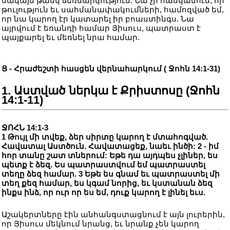
սակայն թանկ ձեռնարկություն. Նա չի հասկանում, որ
թուլություն եւ սահմանափակումների, համոզված եմ,
որ նա կարող էր կատարել իր բոաստինգս. Նա
այրվում է եռանդի համար Յիսուս, պատրաստ է
պայքարել եւ մեռնել նրա համար.
Ց - Հրաժեշտի հասցեն վերնահարկում ( Ջոհն 14:1-31)
1. Աստված ներկա է Քրիստոսը (Ջոհն
14:1-11)
ՋՈՀՆ 14:1-3
1 Թույլ մի տվեք, ձեր սիրտը կարող է մտահոգված.
Հավատալ Աստծուն. Հավատացեք, նաեւ ինծի: 2 - իմ
հոր տանը շատ տներում: Եթե դա այդպես չլիներ, ես
պետք է ձեզ. Ես պատրաստվում եմ պատրաստել
տեղը ձեզ համար. 3 Եթե ես գնամ եւ պատրաստել մի
տեղ քեզ համար, ես կգամ նորից, եւ կստանան ձեզ
ինքս ինձ, որ ուր որ ես եմ, դուք կարող է լինել եւս.
Աշակերտները էին անհանգստացնում է այն լուրերին,
որ Յիսուս մեկնում նրանց, եւ նրանք չեն կարող