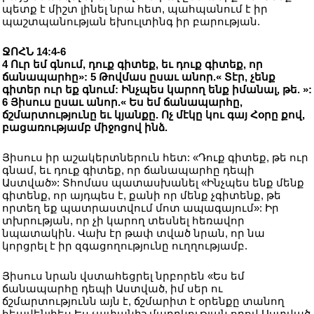
պետք է միշտ լինել նրա հետ, պահպանում է իր
պաշտպանության եխուլտինգ իր բարության.
ՋՈՀՆ 14:4-6
4 Ուր եմ գնում, դուք գիտեք, եւ դուք գիտեք, որ
ճանապարհը»: 5 Թովմաս ըսաւ անոր.« Տէր, չենք
գիտեր ուր եք գնում: Ինչպես կարող ենք իմանալ, թե. »:
6 Յիսուս ըսաւ անոր.« Ես եմ ճանապարհը,
ճշմարտությունը եւ կյանքը. Ոչ մէկը կու գայ Հօրը քով,
բացառությամբ միջոցով ինձ.
Յիսուս իր աշակերտներուն հետ: «Դուք գիտեք, թե ուր
գնամ, եւ դուք գիտեք, որ ճանապարհը դեպի
Աստված»: Տհոմաս պատասխանել «Ինչպես ենք մենք
գիտենք, որ այդպես է, քանի որ մենք չգիտենք, թե
որտեղ եք պատրաստվում մոտ ապագայում»: Իր
տխրության, որ չի կարող տեսնել հեռավոր
նպատակին. Վախ էր թափ տված նրան, որ նա
կորցրել է իր զգացողությունը ուղղությամբ.
Յիսուս նրան վստահեցրել նրբորեն «Ես եմ
ճանապարհը դեպի Աստված, իմ սեր ու
ճշմարտությունն այն է, ճշմարիտ է օրենքը տանող
հեավենլիես Ես չափանիշ մարդկության որով Աստված