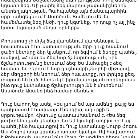
կդատի ձեզ: Մի չափել ձեզ մարդու չափանիշներին
անտեղյակության. Պահպանեք այն ճանապարհին,
որը հանգեցնում է Աստծուն: Ցոմե տո մե, եւ
համեմատել ձեզ ինծի, դուք կգտնեք, որ դուք ոչ այլ ինչ
կոռումպացված մեղաւորները»:
Քրիստոսը չի մղել ձեզ վախենում վախենալու է,
հուսահատ է հուսահատության. Երբ դուք հասնում
ցածր կետերը ձեր կյանքում, որ ձգվում է ձեռքը պահել,
ասելով, «Հիմա ես ձեզ նոր ճշմարտություն, հին
ճշմարտությունը ետեւում ձեզ: Ես մահացել է ձեզ
համար, եւ բերում է նոր դաշնագրի շնորհի միջոցով,
ձեր մեղքերի են ներում, ձեր հաւատքը, որ փրկեց քեզ.
փարած են ինձ, հետեւել է իրականության որդեգրման
ինձ դուք կստանաք ճշմարտությունն է մոտենում
Աստծուն: Առանց ինձ համար մեռնել».
Դուք կարող եք ասել, «Ես լսում եմ այս ամենը, բայց ես
պակասում է հավատը, էներգիա, աղոթքի եւ
սրբությամբ». Հիսուսը պատասխանում է, «Ես ձեզ
յաւիտենական կեանքը, ես եմ կյանքի աղբյուրը: Լայ
պահել ինձ հավատքով եւ Դուք կստանաք Սուրբ Հոգու
Այս Հոգով դուք կգտնեք առատ կյանք». Ով հավատում
է Քրիստոսի ապրում ընդմիշտ. Չշարժվեք հեռու նրան,