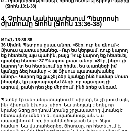
Բ - Իրադարձություններ, որոնք հետեւել Տիրոջ Ընթրիք
(Ջոհն 13:1-38)
4. Չրիստ կանխատեսում Պետրոսի
ժխտումը Ջոհն (Ջոհն 13:36-38)
ՋՈՀՆ 13:36-38
36 Սիմոն Պետրոս ըսաւ անոր. «Տէր, ուր ես գնում»:
Յիսուս պատասխանեց. «Ուր ես կերթամ, դուք կարող
եք հետեւել այս պահին, բայց Դուք կարող եք հետեւել,
դրանից հետո»: 37 Պետրոս ըսաւ անոր. «Տէր, ինչու չի
կարող 'տ Ես հետեւում եք հիմա. Ես պառկեցի իմ
կյանքը ձեզ համար »: 38 Յիսուս պատասխանեց
անոր.« Կարող եք քաշել ձեր կյանքը ինձ համար Մոստ
իհարկե, կը յայտարարեմ ձեզի, որ աքաղաղ չի
ագռավ, քանի դեռ չեք մերժում, ինձ երեք անգամ.
Պետեր էր անհանգստացնում է սիրտը, եւ չի լսում այն,
ինչ Հիսուսն է խոսել սիրո. Նա տեղյակ է եղել, որ
նրանց Տերը թողնում նրանց շրջապատող վտանգ է
հետապնդումների եւ դավաճանության. Նա
ապավինում է իր, իր անկեղծության եւ լուծելու
համար: Նա վստահեցրեց, Յիսուսը, որ հետեւում է,