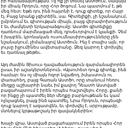
իր համաձայնության. Ոչ ոք չի տեսել Աստծուն, սակայն
իր միակ Որդուն, որը Հոր ծոցում. Նա պատմում է, թե
մեզ հետ: Եթե դու ինձ հայտնի է, դուք գիտեք, որ Հայր
էլ. Բայց նրանք չգիտեին, սա. Գիտելիքի, չի նշանակում,
ըմբռնում եւ գիտության միայն, բայց վերափոխություն
է եւ ժամկետի երկարաձգումը: Աստծո գիտելիքը
դառնում մարմնացած մեզ, դրսեւորվում է կյանքի. Չեմ
է խաբեն, կրոնական ուսումնասիրությունները չեն
նշանակում, չիմանալով Աստծուն. Ինչ է տալիս այն, որ
լույսը իլլումինես ավետարանը. Ձեզ կարող է փոխվել
եւ դառնալ թեթեւ.
Այդ ժամին Յիսուս դավաճանություն զարմանալիորեն
ըսաւ իր աշակերտներուն. «Այսուհետ դուք գիտեք, ինձ
համար: Ես ոչ միայն հզոր նվաճող, իմաստուն ու
փառահեղ, բայց Գառան Աստծո, որը տանում հեռու
մեղքը աշխարհի նաեւ իմ քավող Դեատհ Աստված
բացահայտում է իրեն որպես հաշտվելու Հորը, քանի
որ ինքը չի պատժել ձեր մեղքը բարկութեան եւ կամ
ոչնչացնել, բայց ինձ պատժել, Նրա Որդուն, որպեսզի
դուք կարող է ազատվեն, եւ փոխվել է, սրբությամբ,
մտնելով կրթաթոշակ իր զավակներին»:
Խաչի վրա, Աստված բացահայտում իրեն որպես Հոր