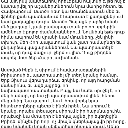
Նա այդ իսկ պատճառով որեւէ բան հայտնի է, թե ինչ է
կատարվել իր աշակերտներուն նրա մահից հետո, եւ
Համբարձում. Աստծո հետ կա Առանձնատուն մեծ եւ
ֆիներ քան պատկանում է հարուստ է քաղաքներում
կամ քաղաքից դուրս: Աստծո Պալացե բարձր նման
մեծ քաղաք է, լայն բավարար տան բոլոր սրբերին
ամենուր է բոլոր ժամանակներում. Նույնիսկ եթե դուք
հիմա ապրում են վրանի կամ մյուսները, չեն լինի
տխուր. Ձեր Հոր պալատում կան շատ համարներ եւ
ընդարձակ կացարաններում. Նա պատրաստել է
տուն, որ դուք մաքուր, ջերմ ու լիտ. Դուք բիդդեն
ապրել մոտ ձեր Հայրը յաւիտեան.
Աստված Ինքն է, սիրում է հավատացյալներին
Քրիստոսի եւ պատրաստել մի տեղ նրանց համար.
Երբ Յիսուս վերադարձաւ երկինք, որ այդ հարցման
մանսիոնս, եւ ավելացրեց, որ
նախապատրաստական. Բայց նա նաեւ որոշել է, որ
մեզ համար, որ նա չի պատրաստվում լինել հեռու
մեզանից. Նա գալիս է, ետ է հրավիրել նրա
հետեւորդները պետք է ինքն իրեն. Նա սիրում է
նրանց, որպես փեսացու սիրում է իր հարսնացուին,
որպէսզի նա մտադիր է ներկայացնել իր եկեղեցին,
Բրիդե, մինչեւ իր հոր, ոչ միայն կներկայացվի իր հորը,
բայց նմանվել նրան սելեստիալ ընտանիքում. Մենք