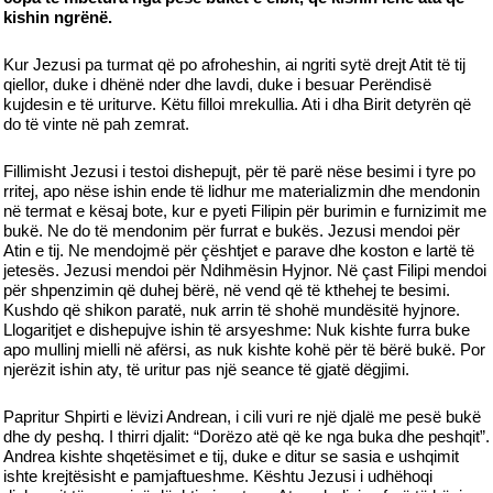
kishin ngrënë.
Kur Jezusi pa turmat që po afroheshin, ai ngriti sytë drejt Atit të tij
qiellor, duke i dhënë nder dhe lavdi, duke i besuar Perëndisë
kujdesin e të uriturve. Këtu filloi mrekullia. Ati i dha Birit detyrën që
do të vinte në pah zemrat.
Fillimisht Jezusi i testoi dishepujt, për të parë nëse besimi i tyre po
rritej, apo nëse ishin ende të lidhur me materializmin dhe mendonin
në termat e kësaj bote, kur e pyeti Filipin për burimin e furnizimit me
bukë. Ne do të mendonim për furrat e bukës. Jezusi mendoi për
Atin e tij. Ne mendojmë për çështjet e parave dhe koston e lartë të
jetesës. Jezusi mendoi për Ndihmësin Hyjnor. Në çast Filipi mendoi
për shpenzimin që duhej bërë, në vend që të kthehej te besimi.
Kushdo që shikon paratë, nuk arrin të shohë mundësitë hyjnore.
Llogaritjet e dishepujve ishin të arsyeshme: Nuk kishte furra buke
apo mullinj mielli në afërsi, as nuk kishte kohë për të bërë bukë. Por
njerëzit ishin aty, të uritur pas një seance të gjatë dëgjimi.
Papritur Shpirti e lëvizi Andrean, i cili vuri re një djalë me pesë bukë
dhe dy peshq. I thirri djalit: “Dorëzo atë që ke nga buka dhe peshqit”.
Andrea kishte shqetësimet e tij, duke e ditur se sasia e ushqimit
ishte krejtësisht e pamjaftueshme. Kështu Jezusi i udhëhoqi