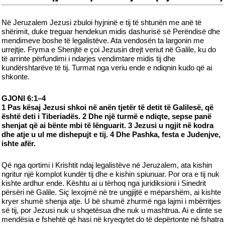
Në Jeruzalem Jezusi zbuloi hyjninë e tij të shtunën me anë të
shërimit, duke treguar hendekun midis dashurisë së Perëndisë dhe
mendimeve boshe të legalistëve. Ata vendosën ta largonin me
urrejtje. Fryma e Shenjtë e çoi Jezusin drejt veriut në Galile, ku do
të arrinte përfundimi i ndarjes vendimtare midis tij dhe
kundërshtarëve të tij. Turmat nga veriu ende e ndiqnin kudo që ai
shkonte.
GJONI 6:1–4
1 Pas kësaj Jezusi shkoi në anën tjetër të detit të Galilesë, që
është deti i Tiberiadës. 2 Dhe një turmë e ndiqte, sepse panë
shenjat që ai bënte mbi të lënguarit. 3 Jezusi u ngjit në kodra
dhe atje u ul me dishepujt e tij. 4 Dhe Pashka, festa e Judenjve,
ishte afër.
Që nga qortimi i Krishtit ndaj legalistëve në Jeruzalem, ata kishin
ngritur një komplot kundër tij dhe e kishin spiunuar. Por ora e tij nuk
kishte ardhur ende. Kështu ai u tërhoq nga juridiksioni i Sinedrit
përsëri në Galile. Siç lexojmë në tre ungjijtë e mëparshëm, ai kishte
kryer shumë shenja atje. U bë shumë zhurmë nga lajmi i mbërritjes
së tij, por Jezusi nuk u shqetësua dhe nuk u mashtrua. Ai e dinte se
mendësia e fshehtë që hasi në kryeqytet do të depërtonte në fshatra