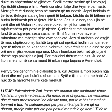
duke ua shpërndarë të gjithëve. Secili merrte sasinë që i nevojitej.
Kjo është shenja e hirit. Perëndia ofron falje dhe Frymë pa masë.
Merr çfarë të duash; beso në masën që mundesh. Jepni bekimin të
tjerëve. Bekojini ata siç keni qenë të bekuar, kështu do të bëheni një
burim bekimesh për të tjerët. Në Kanë, Jezusi e ndryshoi ujin në
verë dhe në Golan i ktheu pesë bukët në një furnizim të
mjaftueshëm për pesë mijë njerëz. Çuditërisht më shumë mbeti në
fund të ushqyerjes sesa sasia në fillim! Numri i koshave të
mbushura me mbetjet ishte dymbëdhjetë. Jezusi urdhëroi që asgjë
të mos shpërdorohej. Është turp që sot njerëzit hedhin ushqimet e
tyre të mbetura në kazanët e plehrave, pavarësisht se e dinë se çdo
orë me mijëra vdesin nga uria. Mos i humbisni bekimet që ju janë
dhënë nga pakujdesia juaj. Por mblidhni thërrimet e hirit. Ju do të
fitoni më shumë se sa mund të mbani nga bujaria e Perëndisë.
Përfytyroni qëndrimin e djaloshit të ri, kur Jezusi ia mori bukën nga
duart dhe më pas bukët u shumuan. Sytë e tij u hapën me habi. Ai
nuk do ta harronte kurrë këtë mrekulli.
LUTJE:
Faleminderit Zoti Jezus për durimin dhe dashurinë tënde.
Na fal mungesën e besimit. Na mëso të të drejtohemi në vështirësi
dhe të mos mbështetemi në aftësitë tona, por të mbështetemi në
burimet e tua. Të falënderojmë për pasuritë shpirtërore që na
dhuron, madje edhe për ato pak pasuri materiale që kemi. Ti do të