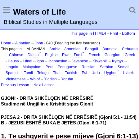
Waters of Life
Biblical Studies in Multiple Languages
This page in HTML4
-
Print
-
Bottom
Home
--
Albanian
--
John
- 040 (Feeding the five thousand)
This page in: -- ALBANIAN --
Arabic
--
Armenian
--
Bengali
--
Burmese
--
Cebuano
?
?
--
Chinese
--
Dioula
--
English
--
Ewe
--
Farsi
--
French
--
Georgian
--
Greek
-
-
Hausa
--
Hindi
--
Igbo
--
Indonesian
--
Javanese
--
Kiswahili
--
Kyrgyz
--
Lingala
--
Malayalam
--
Peul
--
Portuguese
--
Russian
--
Serbian
--
Somali
--
?
Spanish
--
Tamil
--
Telugu
--
Thai
--
Turkish
--
Twi
--
Urdu
--
Uyghur
--
Uzbek
--
Vietnamese
--
Wolof
--
Yiddish
--
Yoruba
Previous Lesson
--
Next Lesson
GJONI - DRITA SHKËLQEN NË ERRËSIRË
Studime në Ungjillin e Krishtit sipas Gjonit
PJESA 2 - DRITA SHKËLQEN NË ERRËSIRË (Gjoni 5:1 - 11:54)
B - JEZUSI ËSHTË BUKA E JETËS (Gjoni 6:1-71)
1. Të ushqyerit e pesë mijëve (Gjoni 6:1-13)