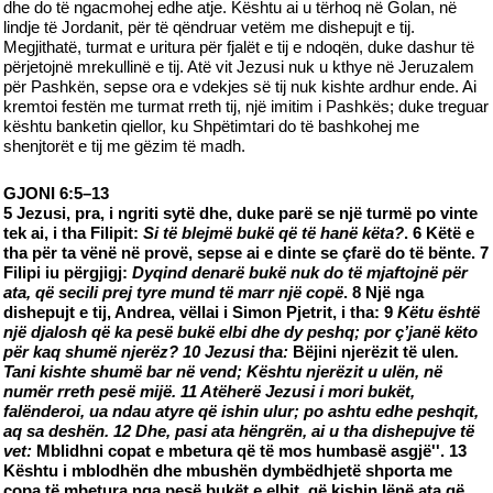
dhe do të ngacmohej edhe atje. Kështu ai u tërhoq në Golan, në
lindje të Jordanit, për të qëndruar vetëm me dishepujt e tij.
Megjithatë, turmat e uritura për fjalët e tij e ndoqën, duke dashur të
përjetojnë mrekullinë e tij. Atë vit Jezusi nuk u kthye në Jeruzalem
për Pashkën, sepse ora e vdekjes së tij nuk kishte ardhur ende. Ai
kremtoi festën me turmat rreth tij, një imitim i Pashkës; duke treguar
kështu banketin qiellor, ku Shpëtimtari do të bashkohej me
shenjtorët e tij me gëzim të madh.
GJONI 6:5–13
5 Jezusi, pra, i ngriti sytë dhe, duke parë se një turmë po vinte
tek ai, i tha Filipit:
Si të blejmë bukë që të hanë këta?
. 6 Këtë e
tha për ta vënë në provë, sepse ai e dinte se çfarë do të bënte. 7
Filipi iu përgjigj:
Dyqind denarë bukë nuk do të mjaftojnë për
ata, që secili prej tyre mund të marr një copë
. 8 Një nga
dishepujt e tij, Andrea, vëllai i Simon Pjetrit, i tha: 9
Këtu është
një djalosh që ka pesë bukë elbi dhe dy peshq; por ç’janë këto
për kaq shumë njerëz? 10 Jezusi tha:
Bëjini njerëzit të ulen
.
Tani kishte shumë bar në vend; Kështu njerëzit u ulën, në
numër rreth pesë mijë. 11 Atëherë Jezusi i mori bukët,
falënderoi, ua ndau atyre që ishin ulur; po ashtu edhe peshqit,
aq sa deshën. 12 Dhe, pasi ata hëngrën, ai u tha dishepujve të
vet:
Mblidhni copat e mbetura që të mos humbasë asgjë''. 13
Kështu i mblodhën dhe mbushën dymbëdhjetë shporta me
copa të mbetura nga pesë bukët e elbit, që kishin lënë ata që