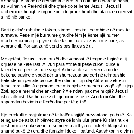
dishepujt të pranojnë dështimin e tyre. Ata nuk dinin çfarë të bënin,
as vullnetin e Perëndisë dhe çfarë do të bënte Jezusi. Jezusi i
urdhëroi dishepujt të organizonin të pranishmit dhe ata i ulën njerëzit
si në një banket.
Bari i gjelbër mbulonte tokën, simbol i besimit që mbinte në mes të
turmave. Pesë mijë burra me gra dhe fëmijë është një numër i
madh. Shumica prej tyre nuk e kishin parë Jezusin më parë, as
veprat e tij. Por ata zunë vend sipas fjalës së tij.
Me qetësi, Jezusi i mori bukët dhe vendosi të tregonte fuqinë e tij
krijuese në këtë rast. Ai vuri para Atit të tij pesë bukët, duke e
falënderuar për sasinë e vogël. Ai besonte se Perëndia do të
bekonte sasinë e vogël për ta shumëzuar atë deri në tejmbushje.
Falënderimi për atë pakicë dhe nderimi i tij ndaj Atit ishin sekreti i
kësaj mrekullie. A e pranoni me mirënjohje shumën e vogël që ju jep
Zoti, apo e merrni dhe ankoheni? A e ndani pak me miqtë? Jezusi
ishte altruist; Dashuria e Zotit qëndronte në të. Ai nderoi Atin dhe
shpërndau bekimin e Perëndisë për të gjithë.
Kjo mrekulli e regjistruar në të katër ungjijtë prezantohet pa bujë. Ka
të ngjarë që askush përveç atyre që ishin ulur pranë Krishtit nuk e
dëshmoi atë duke vënë re se ndërsa ai thyente bukët shfaqeshin
shumë bukë të tjera dhe furnizimi dukej i pafund. Ata shkonin e vinin