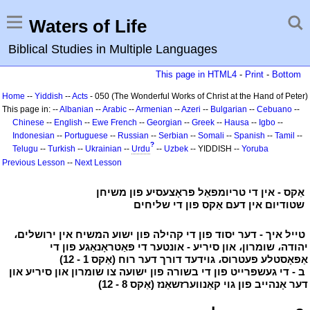
Waters of Life
Biblical Studies in Multiple Languages
This page in HTML4
-
Print
-
Bottom
Home
--
Yiddish
--
Acts
- 050 (The Wonderful Works of Christ at the Hand of Peter)
This page in: --
Albanian
--
Arabic
--
Armenian
--
Azeri
--
Bulgarian
--
Cebuano
--
Chinese
--
English
--
Ewe
French
--
Georgian
--
Greek
--
Hausa
--
Igbo
--
Indonesian
--
Portuguese
--
Russian
--
Serbian
--
Somali
--
Spanish
--
Tamil
--
?
Telugu
--
Turkish
--
Ukrainian
--
Urdu
--
Uzbek
-- YIDDISH --
Yoruba
Previous Lesson
--
Next Lesson
י
אַקס - אין די טריומפאַל פּראָצעסיע פון משיחן
י
י
שטודיום אין דעם אַקס פון די שליחים
י
י
טייל איך - דער יסוד פון די קהילה פון ישוע המשיח אין ירושלים،
יהודה، שומרון، און סיריע - אונטער די פּאַטראָנאַגע פון די
אַפּאָסטלע פעטרוס، גוידעד דורך דער רוח (אַקס 1 - 12)
י
י
ב - די געשפּרייט פון די בשורה פון ישועה צו שומרון און סיריע און
דער אָנהייב פון גוי קאַנווערזשאַנז (אַקס 8 - 12)
י