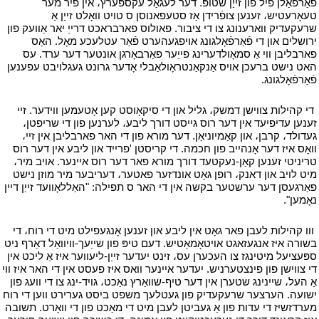
פאַרפאַלן פיל פון זייַן שטופּ. דער לעגאַל עקספּערץ، אין פיר מער
טעאָרעטיש، זענען צופֿרידן אַז סטעפאנוסן ס טויט וואָלט זייַן אַ
שרעקעדיק ווארענונג צו די ציבור. פאולוס פארבראכט דרייַ יאר אַוועק פון
ירושלים און די פֿאַרפֿאָלגונג אויפגעהערט פֿאַר עטלעכע מאָל. האַס
פארבליבן ווי אַ סמאָולדערינג פייַער פאַרבאָרגן אונטער דער ערד. עס
האט נישט ברעכן אויס אַנקאַנטראָולאַבלי אָדער גרונט געגלויבט עפענען
פֿאַרפֿאָלגונג.
י
י
די קהילות צווישן דמשק، גליל און די סיקאָוסט קען אָטעמען ווידער. זיי
זענען עדיפיעד אין דער רוס גייסט דורך ליבע، לערנען פון די שריפטן،
געדולד، קרבן، און קאַמיוניאַן. דער מורא פון די האר פארבליבן אין זיי،
וואָס איז דער אָנהייב פון חכמה. די קריסטן 'פרייד און ליבע אין דער רוס
טריניטי זענען קאַן-נעקטעד דורך מורא פאר דער רוס איינער. אויב מיר،
מיט לויב און דאנק، רופן גאָט אונדזער פאטער، דעריבער מיר מוזן נישט
פאַרגעסן דער ערשטער בקשה אין די האר ס תפילה: "האַללאָוועד זייַן דיין
נאָמען".
י
י
ווו קהילות לעבן פאר גאָט אין ליבע און זענען אָנגעפילט מיט די רוח، די
בשורה איז אנגעזאגט אויטאָמאַטיש. דעם טיפּ פון שייַעך-וויוואַל דאַרף ניט
ספּעציעל מיטינגז צו העכערן עס، זינט יעדער זייַן-ליעווער איז אַ ליכט אין
די צווישן פון פינצטערניש. יעדער איינער וואס איז פעסט אין די האר איז ווי
אַ העל، שיינינג שטערן אין דער טיף-שוואַרץ נאַכט، גויד-ינג צו די וועג פון
ישועה. הערצער שרעקעדיק פון געטלעך משפט ביסט גערירט ווען די רוח
מערדזשיז די עדות פון אַ געביטן לעבן מיט די מאַכט פון די וואָרט. תשובה