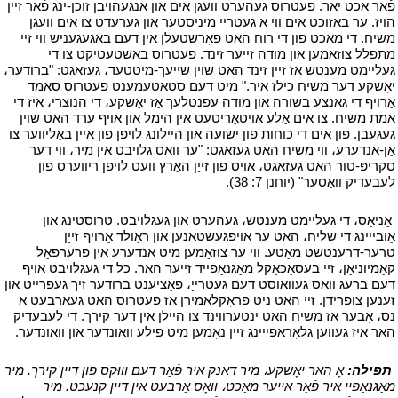
פֿאַר אַכט יאר. פעטרוס געהערט וועגן אים און אנגעהויבן זוכן-ינג פֿאַר זייַן
הויז. ער באזוכט אים ווי אַ געטרייַ מיניסטער און גערעדט צו אים וועגן
משיח. די מאַכט פון די רוח האט פאָרשטעלן אין דעם באַגעגעניש ווי זיי
מתפלל צוזאַמען און מודה זייער זינד. פעטרוס באשטעטיקט צו די
געליימט מענטש אַז זייַן זינד האט שוין שייַעך-מיטטעד، געזאגט: "ברודער،
יאָשקע דער משיח כילז איר." מיט דעם סטאַטעמענט פעטרוס סאַמד
אַרויף די גאנצע בשורה און מודה עפנטלעך אַז יאָשקע، די הנוצרי، איז די
אמת משיח. צו אים אַלע אויטאָריטעט אין הימל און אויף ערד האט שוין
געגעבן. פון אים די כוחות פון ישועה און היילונג לויפן פון איין באַליווער צו
אַן-אנדערע، ווי משיח האט געזאגט: "ער וואס גלויבט אין מיר، ווי דער
סקריפּ-טור האט געזאגט، אויס פון זייַן האַרץ וועט לויפן ריווערס פון
לעבעדיק וואַסער" (יוחנן 7: 38).
י
י
אַניאַס، די געליימט מענטש، געהערט און געגלויבט. טרוסטינג און
אָובייינג די שליח، האט ער אויפגעשטאנען און ראָולד אַרויף זייַן
טרער-דרענטשט מאַטע. ווי ער צוזאַמען מיט אנדערע אין פּרערפאַל
קאַמיוניאַן، זיי בעסאַכאַקל מאַגנאַפייד זייער האר. כל די געגלויבט אויף
דעם ברעג וואס געוואוסט דעם געטרייַ، פּאַציענט ברודער זיך געפרייט און
זענען צופרידן. זיי האט ניט פּראָקלאַמירן אַז פעטרוס האט געארבעט אַ
נס، אָבער אַז משיח האט ינטערווינד צו היילן אין דער קירך. די לעבעדיק
האר איז געווען גלאָראַפייינג זיין נאָמען מיט פילע וואונדער און וואונדער.
י
י
תפילה:
אָ האר יאָשקע، מיר דאנק איר פֿאַר דעם וווּקס פון דיין קירך. מיר
מאַגנאַפיי איר פֿאַר אייער מאַכט، וואָס אַרבעט אין דיין קנעכט. מיר