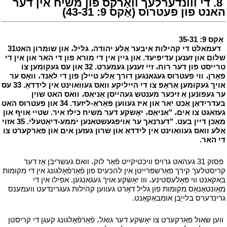
י
8. די ווונדערלעך וואָרקס פון משיח אין דער
האנט פון פעטרוס (אַקס 9: 43-31)
י
י
אַקס 9: 35-31
י
י
דעמאלט די קהילות איבער אַלע יהודה، גליל، און שומרון האט
31
שלום און זענען עדיפיעד. און גיין אין די מורא פון די האר און אין די
טרייסט פון דער רוח، זיי זענען געמערט. 32 און עס געקומען צו
פאָרן، ווי פעטרוס געגאנגען דורך אַלע טיילן פון די לאַנד، וואָס ער
אויך געקומען אַראָפּ צו די הייליקע וואס געוואוינט אין לידדאַ. 33 עס
ער געפונען אַ זיכער מענטש געהייסן אַניאַס، וואס האט שוין
בעדרידאַן אַכט יאר און איז געווען פּאַראַ-ליזעד. 34 און פעטרוס האט
געזאגט צו אים، "אַניאַס، יאָשקע דער משיח כילז איר. שטיי אויף און
מאַכן דיין בעט. "דערנאך ער אויפגעשטאנען יממע-דיאַטעלי. 35 אזוי
אַלע וואס געוואוינט אין לידדאַ און שרון געזען אים און פארקערט צו
די האר.
י
י
פסוק 31 געהאט גרויס וויכטיקייט פֿאַר לוק، וואס געשריבן אַז דער
קריסטלעך קירך פאַרשפּרייטן אין להכעיס פון פֿאַרפֿאָלגונג אין די מקומות
באקאנט ווי פּאַלעסטינע، ווו יאָשקע אויך געגאנגען. אפילו אין די
מאַונטאַנאַס מקומות פון גליל דאָרט געווען קהילות געגרינדעט וועמענס
גרינדערס בלייַבן אומבאַקאַנט.
י
י
ווען שאול פארקערט צו יאָשקע דער גואל، פֿאַרפֿאָלגונג קעגן די קריסטן