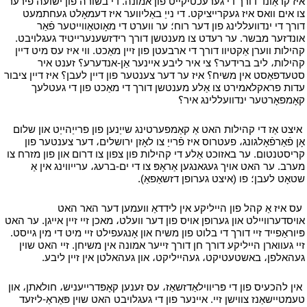
איז קראַונד דורך די גערעכטיקייט פון אמונה. די בשורה פון ישועה פירער
צו אים וואס איז געקרייציקט. די נייַ באַליווער איז דעמאָלט געחתמעט
דורך די ינדוועללינג פון דער רוח؛ ער ווערט די מאָוטאַווייטער פֿאַר
אונדזער מבשר. ער רעדט צו מענטשן דורך רידזשענערייטיד געגלויבט.
קהילות ווערן אַקטיוו דורך די ארבעטן פון זיין מאַכט. ווי איז עס מיט דיין
קהילות، ליב ברידער؟ צי איר ליבע איינער אַן-אנדערע؟ זענט איר
סטעדפאַסט אין משיח؟ איז ער דער צענטער פון דיין לעבן؟ איז דיין ציבור
עדות פראקלאמירט צו אַלע מענטשן דורך די מאַכט פון די געטלעך
קאָמפאָרטער ינדוועללינג איר؟
י
י
איצט אַז די קהילות האט אַ קאַמפערטינג שייַנען פון פרייַהייַט און שלום
אָן פֿאַרפֿאָלגונג، פעטרוס איז פֿרייַ צו לאָזן ירושלים، דער צענטער פון
קריסטנטום. ער באזוכט אַלע די קהילות פון צפון צו דרום און פון מזרח צו
מערב. ער האט אויך געגאנגען אַראָפּ צו די ים-ברעג، ערייווינג אין אַ
שטאָט לעבן؛ פו (איצט גערופן דזשאַפאַ).
י
י
עס איז אַ קהל פון הייליקע אין לידדאַ וועמען דער האר האט
אויסדערוויילט און גערופן אויס פון דער וועלט، מאכן זיי זיין אייגן. ער האט
פּיוראַפייד זיי דורך די בלוט פון משיח און אָנגעפילט זיי מיט די מין גייסט.
זיי געווארן הייליקע דורך חן דורך זייער אמונה אין משיחן. זיי האט שוין
געהאלפן، באשטעטיקט، געהייליקט، און געהאלטן אין זיין ליבע.
י
י
אין להכעיס פון די פּריווילאַדזשאַז، עס זענען קאָפּדרייעניש، חולאתן، און
טעמטיישאַנז צווישן זיי. איינער פון די געגלויבט האט שוין פּאַראַ-ליזעד