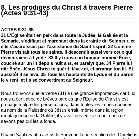
8. Les prodiges du Christ à travers Pierre
(Actes 9:31-43)
ACTES 9:31-35
31 L'Église était en paix dans toute la Judée, la Galilée et la
Samarie, s'édifiant et marchant dans la crainte du Seigneur, et
elle s'accroissait par l'assistance du Saint Esprit. 32 Comme
Pierre visitait tous les saints, il descendit aussi vers ceux qui
demeuraient à Lydde. 33 Il y trouva un homme nommé Énée,
couché sur un lit depuis huit ans, et paralytique. 34 Pierre lui
dit: Énée, Jésus Christ te guérit; lève-toi, et arrange ton lit. Et
aussitôt il se leva. 35 Tous les habitants de Lydde et du Saron
le virent, et ils se convertirent au Seigneur.
Nous trouvons que le versé (31) a une grande importance, car Luc
nous a écrit avec de brèves paroles que l'Eglise du Christ s'est
propagé malgré les persécutions, dans toutes les zones connues
au nom de la Palestine où Jésus errait, même dans la région
montagneuse de la Galilée, il y avait des églises dont nous ne
savons pas qui les a fondé.
Quand Saul revint à Jésus le Sauveur, la persécution des Chrétiens