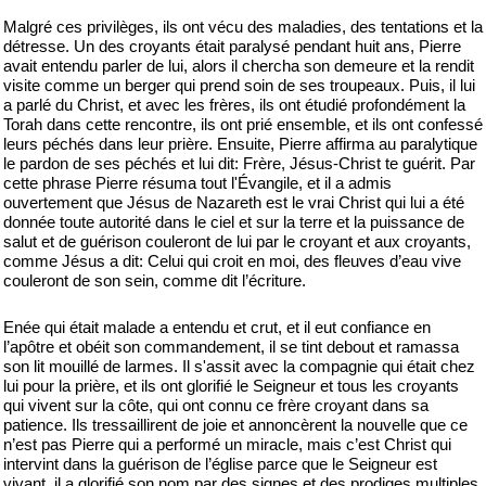
Malgré ces privilèges, ils ont vécu des maladies, des tentations et la
détresse. Un des croyants était paralysé pendant huit ans, Pierre
avait entendu parler de lui, alors il chercha son demeure et la rendit
visite comme un berger qui prend soin de ses troupeaux. Puis, il lui
a parlé du Christ, et avec les frères, ils ont étudié profondément la
Torah dans cette rencontre, ils ont prié ensemble, et ils ont confessé
leurs péchés dans leur prière. Ensuite, Pierre affirma au paralytique
le pardon de ses péchés et lui dit: Frère, Jésus-Christ te guérit. Par
cette phrase Pierre résuma tout l'Évangile, et il a admis
ouvertement que Jésus de Nazareth est le vrai Christ qui lui a été
donnée toute autorité dans le ciel et sur la terre et la puissance de
salut et de guérison couleront de lui par le croyant et aux croyants,
comme Jésus a dit: Celui qui croit en moi, des fleuves d’eau vive
couleront de son sein, comme dit l’écriture.
Enée qui était malade a entendu et crut, et il eut confiance en
l’apôtre et obéit son commandement, il se tint debout et ramassa
son lit mouillé de larmes. Il s'assit avec la compagnie qui était chez
lui pour la prière, et ils ont glorifié le Seigneur et tous les croyants
qui vivent sur la côte, qui ont connu ce frère croyant dans sa
patience. Ils tressaillirent de joie et annoncèrent la nouvelle que ce
n’est pas Pierre qui a performé un miracle, mais c’est Christ qui
intervint dans la guérison de l’église parce que le Seigneur est
vivant, il a glorifié son nom par des signes et des prodiges multiples.