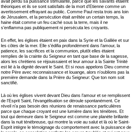
avait perdu sa puissance stimulante, parce que les savants étaient
théoriques et ils se sont satisfaits de la mort d'Etienne comme un
avertissement effrayant au public. Comme Paul resta trois ans loin
de Jérusalem, et la persécution était arrêtée un certain temps, la
haine était comme un feu caché sous la terre, mais il ne
s’enflamma pas publiquement ni persécuta les croyants.
En effet, les églises étaient en paix dans la Syrie et la Galilée et sur
les côtes de la mer. Elle s’édifia profondément dans l’amour, la
patience, les sacrifices et la communion, plutôt elles étaient
remplies de la crainte du Seigneur en tant que base de la sagesse,
alors les chrétiens se réjouissaient et leur amour à la Sainte Trinité
est lié à la dignité devant le Saint. Et si nous appelons Dieu comme
notre Père avec reconnaissance et louange, alors n'oublions pas la
première demande dans la Prière du Seigneur: Que ton nom soit
sanctifié.
Là où les églises vivent devant Dieu dans l’amour et se remplissent
de l'Esprit Saint, l’évangélisation se déroule spontanément. Ce
réveil n’a pas besoin des réunions de renaissance particulières
parce que chaque croyant est une lumière dans les ténèbres. Et
tout qui demeure dans le Seigneur est comme une planète brillante
dans la nuit ténébreuse, qui montre la voie au salut et là où le Saint-
Esprit intègre le témoignage du comportement avec la puissance de