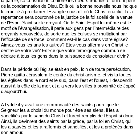
la parole, sa consolation conforte les cœurs troublés et qui ont peur
de la condamnation de Dieu. Et là où la bonne nouvelle nous indique
le crucifié à proclamer l'Évangile nous dit où le Christ crucifié, là la
repentance sera couronné de la justice de la foi scellé de la venue
de l’Esprit-Saint sur le croyant. Or, le Saint-Esprit lui-même est le
motif de l'évangélisation, il parle aux gens par l’intermédiaire des
croyants renouvelés, de sorte que les églises se multiplient par
l’efficacité de sa force: comment est-il le cas dans votre église?
Aimez-vous les uns les autres? Etes-vous affermis en Christ le
centre de votre vie? Est-ce que votre témoignage commun se
déclare à tous les gens dans la puissance du consolateur divin?
Dans la période où l’église était en paix, loin de toute persécution,
Pierre quitta Jérusalem le centre du christianisme, et visita toutes
les églises dans le nord et le sud, dans l’est et l’ouest, il descendit
aussi à la côte de la mer, et alla vers les villes à proximité de Joppé
d’aujourd'hui.
A Lydde il y avait une communauté des saints parce que le
Seigneur les a choisi du monde pour être ses siens, il les a
sanctifiés par le sang du Christ et furent remplis de l'Esprit si doux.
Ainsi, ils devinrent des saints par la grâce, par la foi en Christ, qui
les a sauvés et les a raffermis et sanctifiés, et les a protégés dans
son amour.