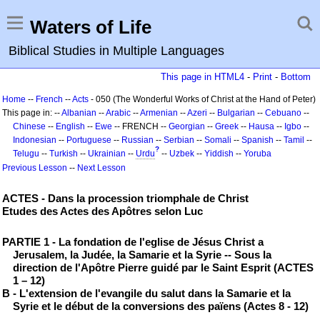
Waters of Life
Biblical Studies in Multiple Languages
This page in HTML4
-
Print
-
Bottom
Home
--
French
--
Acts
- 050 (The Wonderful Works of Christ at the Hand of Peter)
This page in: --
Albanian
--
Arabic
--
Armenian
--
Azeri
--
Bulgarian
--
Cebuano
--
Chinese
--
English
--
Ewe
-- FRENCH --
Georgian
--
Greek
--
Hausa
--
Igbo
--
Indonesian
--
Portuguese
--
Russian
--
Serbian
--
Somali
--
Spanish
--
Tamil
--
?
Telugu
--
Turkish
--
Ukrainian
--
Urdu
--
Uzbek
--
Yiddish
--
Yoruba
Previous Lesson
--
Next Lesson
ACTES - Dans la procession triomphale de Christ
Etudes des Actes des Apôtres selon Luc
PARTIE 1 - La fondation de l'eglise de Jésus Christ a
Jerusalem, la Judée, la Samarie et la Syrie -- Sous la
direction de l'Apôtre Pierre guidé par le Saint Esprit (ACTES
1 – 12)
B - L'extension de l'evangile du salut dans la Samarie et la
Syrie et le début de la conversions des païens (Actes 8 - 12)