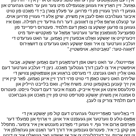
גאַזעל. זיין האַרץ איז געווען אָנגעפילט מיט צער ווען ער האט געהערט און
געזען די הויך געוויין פון די פרויען. ער פּעלץ צארן בייַ די מאַכט פון טויט
איבער געגלויבט וואס לעבן אין משיחן. שיקן אַלע די געוויין פרויען אויס،
ער קנעלט אַראָפּ אַליין צו דאַוונען. דער רוח גוידעד זייַן תפילה، וואָס איז
געווען צו פרעגן יאָשקע צו כאַפּן דעם תלמיד. פעטרוס ריפריינד פון
ספּעציעל מווומאַנץ אָדער ווערטער אַמאָל ער פאַקטיש-יזעד מיט
זיכערקייט אַז יאָשקע וואָלט אכפערן זיין נאָמען. ער האט גערעדט די
זעלבע ווערטער צו איר וואָס יאָשקע האט גערעדט צו דזשאַירוס
'דאַוגה-טער: "טאַביטהאַ، אויפשטיין."
י
י
אַמייזינגלי، ער האט נישט אפן דערמאָנען דעם נאָמען יאָשקע، אָבער
אויפשטיין איר צו לעבן דורך געטלעך מאַכט، ניצן די זעלבע ווערטער דעם
גאט אַליין האט געניצט. די מערסט בראַווע און אַוצפּאָוקאַן צווישן די
שליחים האט נישט כאַפּן די טויט פרוי דורך זייַן אייגן נאָמען، פֿאַר קיין איין
אין זיך קענען באַקומען טויט. משיח אַליין، וואס בלייבט הייליק און
סינלעסס איצט און אויף אייביק، מנצח איבער דעם דעטלי גייַסט. פעטרוס
ס אמונה אין משיחן יאָשקע סטריפּט טויט פון זייַן מאַכט און געבראכט
דעם תלמיד צוריק צו לעבן.
י
י
די באַליווער סאַפּרייזינגלי געהערט דעם קול פון יאָשקע אין די
אַפּאָס-טלע ס ווערטער און געעפנט איר אויגן. זי אַרויף און סמעלד דער
פּאַרפום אַרום איר גוף. זי געזען די מאָדנע מענטש אין איר צימער، מתפלל
און קוקן בייַ איר. פעטרוס גענומען איר דורך דער האַנט און געהאָלפֿן איר
צו זיצן אַרויף. ער דערקלערט צו איר אַז יאָשקע נאָך געוואלט איר צו דינען