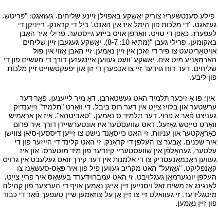
י
פילע סענטשעריז צוריק יאָשקע באפוילן זיינע שליחים، געזאגט: "פּריטש،
געזאגט، 'די מלכות פון הימל איז אין האַנט.' כיל די קראַנק، רייניקן די
לעפּערז، כאַפּן די טויט، וואַרפן אויס בייזע גייסטער. פרילי איר האָבן
באקומען، פרילי געבן "(מתיא 10: 8-7). יאָשקע געגעבן זיין שליחים
אויטאָריטעט צו פיר די זאכן אין זיין נאָמען. זיי האבן אַזוי אין פול
האַרמאָניע מיט אים. יאָשקע 'וועט געווען איינגעזען דורך די מעשים פון די
שליחים. דער רוח גוידעד זיי צו אכפערן די זון און יפעקטשוייט זיין מלכות
פון ליבע.
י
י
אין؛ פו אַ זיכער תלמיד האט געשטארבן. דאָ מיר לייענען، פֿאַר דער
ערשטער און בלויז צייַט אין דער רוס ביבל، די וואָרט "תלמיד" זייַענדיק
געניצט פֿאַר אַ פרוי. דער תלמיד ס נאָמען، "טאַביטהאַ"، איז אַן אראמיש
וואָרט טייַטש גאַזעל. דאס שוועסטער איז אונטערשיידן דורך איר פרום
כאַראַקטער און עניוות. זי האט כייסאַנד נישט צו זייען דיססען-סיאן צווישן
איר שכנים، אָבער צו העלפן די קראַנק. זי האט קלינד די הייזער פון די
עלטער، געהאָלפֿן אין שוועסטערייַ קינדער פון מיד מוטערס، און איז
געווען ראַכמאָנעסדיק צו די אלמנות אין דער קירך וואס געלעבט אין גרויס
קאָנפליקט. "גאַזעל" האט מקריב געווען פיל פון איר פּאַס-סעשאַנז צו
העלפן יונגערמאַן געגלויבט. זי האט עמברוידערד בעשאַס איר פֿרייַ צייַט،
לאָנגינג אַז משיח זאל ויסנייען זיין אייגן נאָמען אויף די הערצער פון קהילה
מיטגלידער. זי געוואלט זיי צו זייַן אַן על-צוזאַמען שיין טעפּעך פֿאַר די כבוד
פון זיין נאָמען.
י