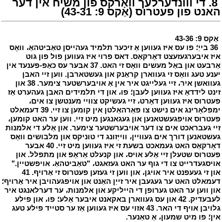
י
8. די ווונדערלעך וואָרקס פון משיח אין דער
האנט פון פעטרוס (אַקס 9: 43-31)
י
י
אַקס 9: 43-36
י
י
36 בייַ؛ פו עס איז געווען אַ זיכער תלמיד געהייסן טאַביטהאַ، וואָס
איז איבערגעזעצט דאָרקאַס. דאס פרוי איז געווען פול פון גוט
אַרבעט און באַל מעשים וואָס זי האט. 37 אבער עס כאַפּ-פּענעד אין
יענע טעג וואָס זי געווארן קראַנק און געשטארבן. ווען זיי האבן
געוואשן איר، זיי געלייגט איר אין אַ אויבערשטער צימער. 38 און
זינט לידדאַ איז געווען לעבן؛ פו، און די תלמידים האבן געהערט אַז
פעטרוס איז געווען דאָרט، זיי געשיקט צוויי מענטשן צו אים،
ימפּלאָרינג אים נישט צו פאַרהאַלטן אין קומען צו זיי. 39 דעמאלט
פעטרוס אויפגעשטאנען און געגאנגען מיט זיי. ווען ער האט קומען،
זיי געבראכט אים צו דער אויבערשטער צימער. און אַלע די אלמנות
געשטאנען דורך אים געוויין، ווייַזונג די טוניקס און מלבושים וואָס
דאָרקאַס האט געמאכט בשעת זי איז געווען מיט זיי. 40 אבער
פעטרוס שטעלן זיי אַלע אויס، און קנעלט אַראָפּ און מתפלל. און
אויסגעדרייט צו די גוף ער האט געזאגט، "טאַביטהאַ، אויפשטיין."
און זי געעפנט איר אויגן، און ווען זי געזען פעטרוס זי אַרויף. 41
דעמאלט האט ער געגעבן איר זייַן האַנט און אויפגעהויבן איר אַרויף؛
און ווען ער האט גערופן די הייליקע און אלמנות، ער דערלאנגט איר
לעבעדיק. 42 און עס געווארן באקאנט איבער אַלע؛ פו، און פילע
גלויבן אויף די האר. 43 אזוי עס איז געווען אַז ער סטייד פילע טעג
אין؛ פו מיט שמעון، אַ טאַנער.
י