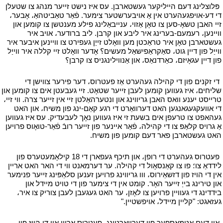
י
פּלוצלינג דעם הייליקער געשטארבן. עס איז נישט זייער מנהג צו שטעלן
די דע-אויפגעהערט אין אַ אויבערשטער צימער. פֿאַר טאַביטהאַ، אָבער،
זיי האבן טשאָ-סען צו טאָן אַזוי، ענייבאַלינג פילע מענטשן צו קומען און
וויינען، רעמעם-בערינג איר ליבע און קרבן. ליב ברודער، אויב איר
געשטארבן טאָן איר טראַכטן מען וואָלט זייַן געפירט צו וויינען איבער איר
ווייַל פון דיין גוט، סאַקראַפישאַל מעשים؟ אָדער וואָלט זיי קללה איר ווייַל
פון דיין עגאָיזם، כאַרדנאַס، און אַנווילינגניס צו קרבן؟
י
י
די זקנים פון די קהילה געהערט אַז פעטרוס، דער פירער צווישן די
שליחים، איז געווען קומען לעבן זייער שטאָט. זיי געבעטן אים צו קומען און
טרייסט יענע וואס האבן גריווינג און ונטערהאַלטן זיי אין זייער צרה. ווי זיי،
די אוועקגעגאנגען האט דערוואַרט די רגע קאַם-ינג פון משיח، און האט
געהאפט צו טרעפן אים בשעת זי איז געווען נאָך לעבעדיק. עס איז געווען
אַ גרויס קלאַפּ צו די קהילה، פֿאַר איינער פון זייער רובֿ פֿאַר-טואָוס פרויען
האט געשטארבן פאר דעם קומען פון משיח.
י
י
פעטרוס געהערט די רופן، און תיכף געפארן די 18 קילאָמעטערס פון
לידדאַ צו؛ פו צו קאַנסאָול די קהילה. ער דערמאנט ווי די האר האט אריין
אין די הויז פון דזשאַירוס، ווו גריווינג פרויען זענען סלאַפּינג זייער פנימער
און טירינג בייַ זייער האָר. קומט אין די צימער פון די טויט מיידל און
בידדינג די געוויין פרויען צו לאָזן، ער האט געגעבן לעבן צוריק צו איר،
געזאגט: "קליין מיידל، אויפשטיין."
י
י
אין דעם אַטמאָספער פון דערוואַרטונג، פעטרוס אריין אין די הויז פון