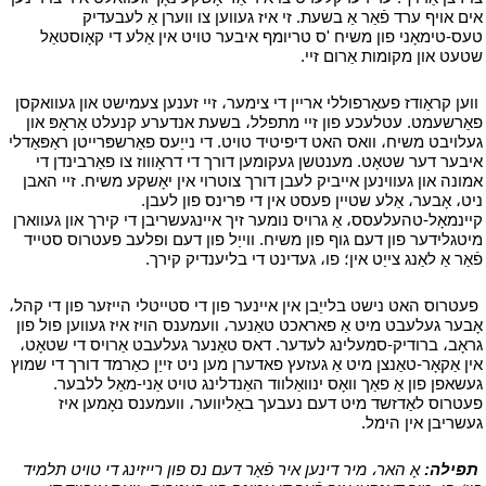
אים אויף ערד פֿאַר אַ בשעת. זי איז געווען צו ווערן אַ לעבעדיק
טעס-טימאָני פון משיח 'ס טריומף איבער טויט אין אַלע די קאָוסטאַל
שטעט און מקומות אַרום זיי.
י
י
ווען קראַודז פעאַרפוללי אריין די צימער، זיי זענען צעמישט און געוואקסן
פאַרשעמט. עטלעכע פון ​​זיי מתפלל، בשעת אנדערע קנעלט אַראָפּ און
געלויבט משיח، וואס האט דיפיטיד טויט. די נייַעס פאַרשפּרייטן ראַפּאַדלי
איבער דער שטאָט. מענטשן געקומען דורך די דראָוווז צו פאַרבינדן די
אמונה און געווינען אייביק לעבן דורך צוטרוי אין יאָשקע משיח. זיי האבן
ניט، אָבער، אַלע שטיין פעסט אין די פּרינס פון לעבן.
קיינמאָל-טהעלעסס، אַ גרויס נומער זיך איינגעשריבן די קירך און געווארן
מיטגלידער פון דעם גוף פון משיח. ווייַל פון דעם ופלעב פעטרוס סטייד
פֿאַר אַ לאַנג צייַט אין؛ פו، געדינט די בליענדיק קירך.
י
י
פעטרוס האט נישט בלייַבן אין איינער פון די סטייטלי הייזער פון די קהל،
אָבער געלעבט מיט אַ פאראכט טאַנער، וועמענס הויז איז געווען פול פון
גראָב، ברודיק-סמעלינג לעדער. דאס טאַנער געלעבט אַרויס די שטאָט،
אין אַקאָר-טאַנצן מיט אַ געזעץ פאדערן מען ניט זייַן כאַרמד דורך די שמוץ
געשאפן פון אַ פאַך וואָס ינוואַלווד האַנדלינג טויט אַני-מאַל ללבער.
פעטרוס לאַדזשד מיט דעם נעבעך באַליווער، וועמענס נאָמען איז
געשריבן אין הימל.
י
י
תפילה:
אָ האר، מיר דינען איר פֿאַר דעם נס פון רייזינג די טויט תלמיד