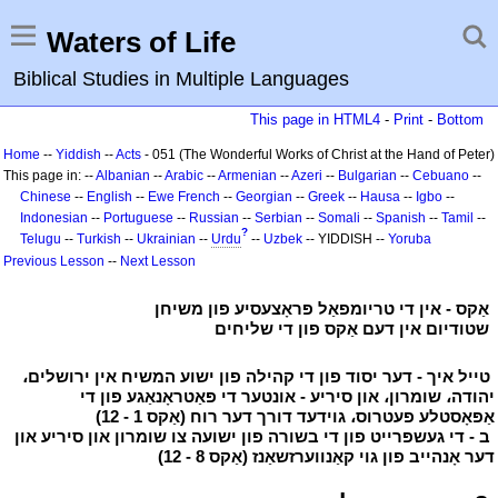
Waters of Life
Biblical Studies in Multiple Languages
This page in HTML4
-
Print
-
Bottom
Home
--
Yiddish
--
Acts
- 051 (The Wonderful Works of Christ at the Hand of Peter)
This page in: --
Albanian
--
Arabic
--
Armenian
--
Azeri
--
Bulgarian
--
Cebuano
--
Chinese
--
English
--
Ewe
French
--
Georgian
--
Greek
--
Hausa
--
Igbo
--
Indonesian
--
Portuguese
--
Russian
--
Serbian
--
Somali
--
Spanish
--
Tamil
--
?
Telugu
--
Turkish
--
Ukrainian
--
Urdu
--
Uzbek
-- YIDDISH --
Yoruba
Previous Lesson
--
Next Lesson
י
אַקס - אין די טריומפאַל פּראָצעסיע פון משיחן
י
י
שטודיום אין דעם אַקס פון די שליחים
י
י
טייל איך - דער יסוד פון די קהילה פון ישוע המשיח אין ירושלים،
יהודה، שומרון، און סיריע - אונטער די פּאַטראָנאַגע פון די
אַפּאָסטלע פעטרוס، גוידעד דורך דער רוח (אַקס 1 - 12)
י
י
ב - די געשפּרייט פון די בשורה פון ישועה צו שומרון און סיריע און
דער אָנהייב פון גוי קאַנווערזשאַנז (אַקס 8 - 12)
י