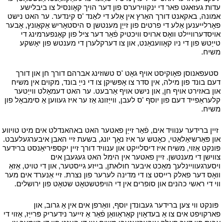
עדות געזאגט פאר די ינקווירערס פון דער הויך קאָונסיל צו ביבלישע
אמונה, באקאנט דורך האַרץ אין אַלע די לאַנד 'ס קינדער. ער האט נישט
פאָרלייענען אַלע די פרטים פון זייַן מענטשן ס היסטאָריש אַקאַונץ, אָבער
אויסדערוויילט וואָס ארויס וויכטיק פֿאַר דער ציל פון קאַנפערמינג די
טייַטש פון די ניו קאָווענאַנט, און צו דערקלערן די מענטש פון יאָשקע
משיח.
י
י
סטעפאנוסן פאָוקיסט אויף גאָט 'ס טשוזינג אברהם דורך חן און דורך
דעם בונד פון מילה, אין סדר צו אָפּשיקן צו די נייַ בונד, מקוים אין משיח
און באזירט אויף חן, און נישט אויף אַרבעט. ער האט דעמאָלט ווייַטער
קלעראַפייד דעם פון יוסף 'ס לעבן, ווייַזונג אַז ער איז געווען אַ סימבאָל פון
משיח.
י
י
זיין ברידער ענוויד אים, פֿאַר זייַן פאטער האט באהאנדלט אים מיט טויווע
און פּאַרשיאַלאַטי, כאָטש ער איז נאָך יונג, בשעת זיי האבן איבערגעלעבט.
פּונקט אַזוי, משיח איז דיסלייקט און ענוויד דורך זיין יקספּיריאַנסט ברידער
צווישן די מענטשן. זיין פאטער אין הימל האט געגעבן אים
ויסערגעוויינלעך מאַכט איבער חולאתן, בייזע גייסטער, און די טויט, אַזאַ
וואָס דער פאלק רייסט צו די מדינה לערער פון נצרת. זיי אַנערד אים מער
ווי די ראשי כהנים און סופרים אין די הויפּטשטאָט שטאָט פון ירושלים.
י
י
פּונקט ווי צען ברידער געבונדן יוסף, וואַרפן אים אין אַ גרוב, און
פארקויפט אים צו אַ בעדאָוין קאַראַוואַן פֿאַר אַ זייער נידעריק פּרייַז, אַזוי די