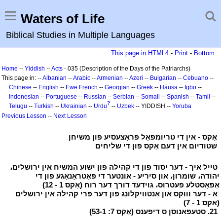
Waters of Life
Biblical Studies in Multiple Languages
This page in HTML4
-
Print
-
Bottom
Home
--
Yiddish
--
Acts
- 035 (Description of the Days of the Patriarchs)
This page in: --
Albanian
--
Arabic
--
Armenian
--
Azeri
--
Bulgarian
--
Cebuano
--
Chinese
--
English
--
Ewe
French
--
Georgian
--
Greek
--
Hausa
--
Igbo
--
Indonesian
--
Portuguese
--
Russian
--
Serbian
--
Somali
--
Spanish
--
Tamil
--
?
Telugu
--
Turkish
--
Ukrainian
--
Urdu
--
Uzbek
-- YIDDISH --
Yoruba
Previous Lesson
--
Next Lesson
י
אַקס - אין די טריומפאַל פּראָצעסיע פון משיחן
י
י
שטודיום אין דעם אַקס פון די שליחים
י
י
טייל איך - דער יסוד פון די קהילה פון ישוע המשיח אין ירושלים،
יהודה، שומרון، און סיריע - אונטער די פּאַטראָנאַגע פון די
אַפּאָסטלע פעטרוס، גוידעד דורך דער רוח (אַקס 1 - 12)
י
י
א - דער וווּקס און אַנטוויקלונג פון דער פרי קהילה אין ירושלים
(אַקס 1 - 7)
י
י
21. סטעפאנוסן ס דיפענס (אַקס 7: 53-1)
י