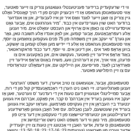
י
ווי די שרעקעדיק ברידער פּעניטענטלי געגאנגען צוריק צו זייער פאטער,
אַזוי סטעפאנוסן געהאפט אַז די זיבעציק זקנים פון די הויך קאָונסיל וואָלט
גיין צוריק צו זאָגן זייער לאַנד וואָס איר זון איז לעבעדיק, און אַז אונדזער
ברודער האט שוין געגרינדעט אין כבוד. "מיר געהרגעט אים, אָבער גאָט
אויסדערוויילט צו כאַפּן אים אַרויף און העכסט יגזאָלט אים. מיר זענען
אַלע רעפּראָבאַטעס, אָבער קומען, און לאָזן אונדז אַלע תשובה טאן, גאָר
און גערן! "ווי יעקב און זייַן משפּחה פון 75 פנים געקומען צוזאַמען צו יוסף,
אַזוי סטעפאנוסן געהאפט אַז אַלע די ייִדיש מען וואָלט קומען צו יאָשקע,
בויגן אַראָפּ פאר אים , און דינען אים. ווי יוסף, דער כבוד פראקוראטאר,
באַוד אַראָפּ איידער זייַן פאטער, געקושט אים, און באַקענענ אים צו
פרעהן, אַזוי אויך, אין אַ דערהויבן וועג, משיח באָווס אַראָפּ איידער זיין
פאַרדאָרבן לאַנד, פּוריפיעס, און הייליקט עס, און דעמאָלט ינטראַדוסיז
עס צו זיין הימלישע פאטער.
י
י
סטעפאנוסן, אָבער, אנגעזאגט צו טויב אויערן. דער משפט 'הערצער
זענען פאַרגליווערט. זיי האט ניט הערן די ראַכמאָנעסדיק קול פון די רוח,
אָבער סמיילינגלי אנגעוויזן דעם טעות אין די רעדנער 'ס ווערטער, זאגן אַז
יעקב איז געווען בעריד אין אברהם' ס קבר. אין פאַקט, אברהם איז געווען
ינטערד בייַ העבראָן אין זייַן געקויפט פאַרמעגן, וועראַז יעקב איז געווען
בעריד אין שעטשעם, לעבן נאַבלוס. עס זאל האָבן געווען פאַרשידענע
דערציילונגען און ינטערפּריטיישאַנז פון די טעקסטן אין דער צייַט פון
סטעפאנוסן. מיר טאָן ווי דער משפט האט נישט אַרייַנמישנ אין
סטעפאנוסן ס עדות, אדער האבן זיי אַכטונג זייַן טעות צו זייַן יקערדיק
אָדער ווערט פון פאָרשונג (גענעסיס 23: 17-16; 23: 18; 50: 13; יהושע