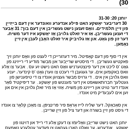
30)
י
י
יוחנן 20: 31-30
י
י
30 דעריבער יאָשקע האט פילע אנדערע וואונדער אין דעם בייַזייַן
פון זייַן תלמידים، וואָס זענען נישט געשריבן אין דעם בוך؛ 31 אָבער
די זענען געשריבן، אַז איר זאלט ​​גלויבן אַז יאָשקע איז דער משיח،
דער זון פון גאָט، און אַז גלויביק איר זאלט ​​האָבן לעבן אין זייַן
נאָמען۔
י
י
אין די סוף פון דעם קאַפּיטל، מיר דערגרייכן די לעצט פון וואָס יוחנן זיך
פאקטיש געשריבן۔ די מיסטיש שרייַבער און מבשר מודיע די רייזינג פון
גאָט 'ס ליכט אין דער פינצטערניש וואָס האט נישט זע עס۔ אבער צו אַלע
וואס באקומען אים، ער געגעבן די רעכט צו ווערן גאָט 'ס קינדער، יענע
וואס גלויבן אין אים۔ די גרויס מבשר געצויגן אונדז צו די טיפענישן פון
געטלעך חברותאשאפט אין דער מענטש פון יאָשקע۔ ער דיפּיקטיד פֿאַר
אונדז דער טויט און רייזינג פון משיח، אַזוי אַז מיר זאלן גלויבן אין אים און
זען אים לעבעדיק מיט אונדז۔
י
י
אין סאַכאַקל، דער שליח לייז אַראָפּ פיר פּרינציפּן، צו מאַכן קלאָר צו אונדז
די גיסט פון זייַן בשורה און דער ציל פון זייַן שרייבן۔
י
י
יוחנן האט נישט שרייַבן וואַליומז צו דעקן אַלע די רייד און דוינגז פון
יאָשקע۔ אַנדערש، ער וואָלט האָבן געהאט צו פעדער עטלעכע טאָמעס۔