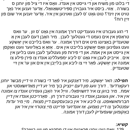
די בלוט פון משיח און די גייסט אין אונדז، וואָס איז די ציל פון יוחנן ס
בשורה۔ אַזוי، ביסט איר געבוירן ספּיריטשאַוואַלי، אָדער זענען איר נאָך
טויט אין זינד؟ טוט גאָט 'ס לעבן וואוינען אין איר، אָדער זענען איר שום פון
זייַן רוח؟
י
י
די רגע געבורט איז געענדיקט דורך אמונה אין גאָט 'ס זון۔ ער וואס
טראַסץ אין אים נעמט די געטלעך לעבן۔ מיר האָבן דעם לעבן אין אַ
שטענדיק באַציונג מיט אים דורך אמונה۔ ער וואס בלייבט אין יאָשקע
וועט געפֿינען וואָס יאָשקע בלייבט אין אים۔ אַזאַ אַ באַליווער וועט וואַקסן
אין גייסט און אין אמת، און די פירות פון געטלעך לעבן וועט בליען אין
אים۔ אייביק לעבן איז גאָט 'ס ליבע ימפּעללינג אונדז צו פירן פילע צו
אמונה אין יאָשקע، פֿאַר זיי צו ליבע און בלייַבן אין אים און ער אין זיי
שטענדיק۔
י
י
תפילה:
האר יאָשקע، מיר דאַנקען איר פֿאַר די בשורה ווי דיין מבשר יוחנן
רעקאָרדעד۔ דורך וועג פון דעם יינציק בוך מיר זע דיין מאַדזשאַסטי און
אמת۔ מיר בויגן צו איר דזשויפאַלי، ווייַל איר האָבן געפירט אונדז צו אמונה
אין איר، און געגעבן אונדז נייַ געבורט דורך חן۔ פאַרריכטן אונדז אין דיין
חברותאשאפט، צו ליבע איר אין בעכעסקעם דיין מצוות۔ מייַ מיר עדות
עפנטלעך צו דיין נאָמען، אַז אונדזער פריינט מייַ צוטרוי אין איר און
באַקומען שעפעדיק לעבן דורך אמונה۔
י
י
קשיא:
י
י
129.
וואָס טוט יוחנן פּראָטים אין די מסקנא פון זייַן בשורה؟
י