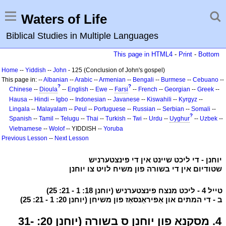
Waters of Life
Biblical Studies in Multiple Languages
This page in HTML4
-
Print
-
Bottom
Home
--
Yiddish
--
John
- 125 (Conclusion of John's gospel)
This page in: --
Albanian
--
Arabic
--
Armenian
--
Bengali
--
Burmese
--
Cebuano
--
?
?
Chinese
--
Dioula
--
English
--
Ewe
--
Farsi
--
French
--
Georgian
--
Greek
--
Hausa
--
Hindi
--
Igbo
--
Indonesian
--
Javanese
--
Kiswahili
--
Kyrgyz
--
Lingala
--
Malayalam
--
Peul
--
Portuguese
--
Russian
--
Serbian
--
Somali
--
?
Spanish
--
Tamil
--
Telugu
--
Thai
--
Turkish
--
Twi
--
Urdu
--
Uyghur
--
Uzbek
--
Vietnamese
--
Wolof
-- YIDDISH --
Yoruba
Previous Lesson
--
Next Lesson
י
יוחנן - די ליכט שיינט אין די פינצטערניש
י
י
שטודיום אין די בשורה פון משיח לויט צו יוחנן
י
י
טייל 4 - ליכט מנצח פינצטערניש (יוחנן 18: 1 - 21: 25)
י
י
ב - די המתים און אַפּיראַנסאַז פון משיחן (יוחנן 20: 1 - 21: 25)
י
י
4. מסקנא פון יוחנן ס בשורה (יוחנן 20: 31-