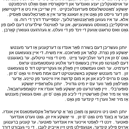
ער אויסגעקליבן יענע וואונדער און דיסקאָרסיז וואָס וואָלט הויכפּונקט
יאָשקע 'מאַטטשלעסס פּערזענלעכקייט۔ זיין שרייבן איז ניט אַ דיקטיישאַן
פון דער גייסט פון גאָט אין אַ זעאונג אָדער אין אַ פאַרכאַלעשט פּאַסיק۔
אלא، ער איז געווען פאַראַנטוואָרטלעך، ינספּייערד דורך די רוח، צו
אויסקלייַבן באַוווסט געשעענישן، און ער לאַווינגלי שילדערט דעם לאם פון
גאָט וואס טראגט אַוועק די זינד פון די וועלט، אַ געהרגעט געווארן קאָרבן۔
י
י
יוחנן געשריבן דעם בשורה פֿאַר אונדז צו דערקענען אַז דער מענטש
יאָשקע פון ​​נצרת، קלאָר און פאראכט، איז משיח، די איין צוגעזאגט און
גאָט 'ס זון אין דער זעלביקער צייַט۔ מיט די צוויי טיטלען، ער באגעגנט
דעם לאָנגינגז פון אידן בעשאַס דער אַלטע טעסטאַמענט עראַס۔
דערמיט، ער האט געמשפט זייַן פאָלק אַז געקרייציקט דוד ס צוגעזאגט
זון۔ דער מענטש יאָשקע באשטעטיקט דעם אמת משיח ווי גאָט 'ס זון۔
גאָט ס גרויס ליבע און אן א מום קדושה איז ווייַטער פון טייַנע، אָדער
פאַרלאָזן פֿאַר ווער עס יז מיט גודוויל۔ יוחנן גלאָראַפייז יאָשקע
סופּערבלי۔ זיין פּאָרטרעט פון יאָשקע פֿאַר אונדז איז ינקאַמפּעראַבאַל،
אַזוי אַז מיר זאלן פאַרשטיין די ליבע פון ​​גאָט 'ס זון، וואס געווארן מענטש
אַז מיר זאל ווערן די קינדער פון גאָט۔
י
י
יוחנן האט ניט ווינטשן צו מאַכן נאָר אַ קרעעדאַל אַקסעפּטאַנס אין אונדז،
אָבער אַ באָנד מיט גאָט 'ס זון۔ ווי יאָשקע איז זון، גאָט ווערט אונדזער
פאטער۔ זינט די לאָפטי איינער איז אונדזער פאטער، ער קענען ברענגען
אַרויס פילע קינדער، אָנגעפילט מיט זייַן אייביק לעבן۔ די נייַ געבורט דורך