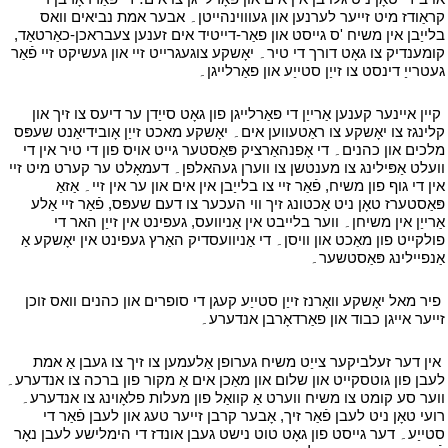
קראַודז מיט זייער לערנען און געוווינהייטן۔ אבער אמת נביאים וואס
בלייַבן אין משיח 'ס גייסט און פאַר-דייטיד אים זענען צעבראכן-כאַרטאַד,
קומענדיק צו גאָט דורך די טיר۔ יאָשקע צוגעגרייט זיי און געשיקט זיי פֿאַר
געטרייַ דינסט צו זייַן סטייַע און פאַרלייגן۔
י
י
קיין איינער קענען אַרייַן די פאַרלייגן פון גאָט סייַדן ער דיעס צו זיך און
קלינגז צו יאָשקע צו ראַטעווען אים۔ יאָשקע מאכט זייַן אָובידיאַנט שעפּס
מלכים און כהנים۔ די אָפנהאַרציק פּאַסטער גייט אויס פון די טיר אין די
וועלט אַפּילינג צו מענטשן צו ווערן געהאלפן۔ דעמאָלט ער קערט מיט זיי
אין די גוף פון משיח, פֿאַר זיי צו בלייַבן אין אים און ער אין זיי۔ אַזאַ
פּאַסטערז טאָן ניט אַכטונג זיך ווי העכער צו דעם שעפּס, פֿאַר זיי אַלע
אַרייַן אין משיחן۔ ווער בלייבט אין אַניוועס, געפינט אין זייַן האר די
פולקייט פון מאַכט און וויסן۔ די אַניוועסדיק האַרץ געפינט אין יאָשקע אַ
אַנפיילינג פּאַסטשער۔
י
י
פיר מאל יאָשקע וואָרנז זייַן סטייַע קעגן די סופרים און כהנים וואס זוכן
זייער אייגן כבוד און פאַרדאָרבן אנדערע۔
י
י
אין דער זעלביקער צייַט משיח גערופן אַלעמען צו זיך צו געבן אַ אמת
לעבן פון גוטסקייט און שלום און מאַכן אים אַ מקור פון ברכה צו אנדערע۔
ווער סע קומט צו משיח ווערט אַ קוואַל פון מעלות פלאָוינג צו אנדערע۔
רועי טאָן ניט לעבן פֿאַר זיך, אָבער קרבן זייער טעג און לעבן פֿאַר די
סטייַע۔ דער גייסט פון גאָט טוט נישט געבן אונדז די הימלישע לעבן נאָר