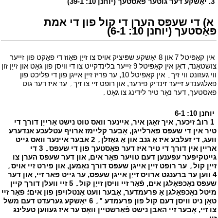
י
3. יאָשקע דער גוטער פאסטעך (יוחנן 10: 39-1)
י
י
א) די שעפּס הערן די קול פון די אמת
פּאַסטעך (יוחנן 10: 6-1)
י
י
אין קאַפּיטל 7 און 8 יאָשקע שפּיציק אויס צו זייַן פאָוז די פאַקט פון זייער
צושטאַנד, דאַן אין קאַפּיטל 9 זייער בלינדקייט צו די וויסן פון גאָט און זייַן זון
ווי געזונט ווי זיך۔ אין קאַפּיטל 10, ער פריז זייַן אייגן פון די פליכט פון
פאלגענדע זייער זינדיק פירער, און רופט זיי צו זיך۔ ער איז דער גוט
פאסטעך, דער נאָר טיר לידינג צו גאָט۔
י
י
יוחנן 10: 6-1
י
י
1 רובֿ זיכער, איך זאָגן איר, איינער וואס טוט נישט אַרייַן דורך די
טיר אין די שעפּס פאַרלייגן, אָבער קליימז אַרויף עטלעכע אנדערע
וועג, די זעלבע איז אַ גנב און אַ גאַזלן۔ 2 אבער איינער וואס גייט
אריין אין דורך די טיר איז דער פּאַסטעך פון די שעפּס۔ 3 די
גייטקיפּער עפענען דעם טויער פֿאַר אים, און דער שעפּס הערן צו
זייַן קול۔ ער רופט זייַן אייגן שעפּס דורך נאָמען, און פירט זיי אויס۔
4 ווען ער ברענגט ארויס זייַן אייגן שעפּס, ער גייט פאר זיי, און דער
שעפּס נאָכפאָלגן אים, פֿאַר זיי וויסן זייַן קול۔ 5 זיי וועלן דורך קיין
מיטל נאָכפאָלגן אַ פרעמדער, אָבער וועט אַנטלויפן פון אים؛ פֿאַר זיי
טאָן ניט וויסן דעם קול פון פרעמדע "۔ 6 יאָשקע גערעדט דעם משל
צו זיי, אָבער זיי האבן נישט פֿאַרשטיין וואָס ער איז געווען טעלינג