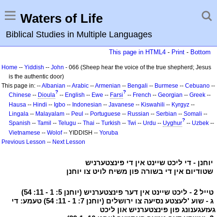
Waters of Life
Biblical Studies in Multiple Languages
This page in HTML4
-
Print
-
Bottom
Home
--
Yiddish
--
John
- 066 (Sheep hear the voice of the true shepherd; Jesus
is the authentic door)
This page in: --
Albanian
--
Arabic
--
Armenian
--
Bengali
--
Burmese
--
Cebuano
--
?
?
Chinese
--
Dioula
--
English
--
Ewe
--
Farsi
--
French
--
Georgian
--
Greek
--
Hausa
--
Hindi
--
Igbo
--
Indonesian
--
Javanese
--
Kiswahili
--
Kyrgyz
--
Lingala
--
Malayalam
--
Peul
--
Portuguese
--
Russian
--
Serbian
--
Somali
--
?
Spanish
--
Tamil
--
Telugu
--
Thai
--
Turkish
--
Twi
--
Urdu
--
Uyghur
--
Uzbek
--
Vietnamese
--
Wolof
-- YIDDISH --
Yoruba
Previous Lesson
--
Next Lesson
י
יוחנן - די ליכט שיינט אין די פינצטערניש
י
י
שטודיום אין די בשורה פון משיח לויט צו יוחנן
י
י
טייל 2 - ליכט שיינט אין דער פינצטערניש (יוחנן 5: 1 - 11: 54)
י
י
ג - שוע 'לעצטע נסיעה צו ירושלים (יוחנן 7: 1 - 11: 54) טעמע: די
געזעגענונג פון פינצטערניש און ליכט
י