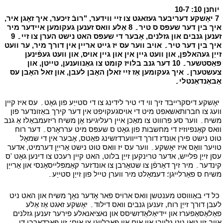
י
יוחנן 10: 10-7
י
י
7 יאָשקע דעריבער געזאגט צו זיי ווידער, "רובֿ זיכער, איך זאָגן איר,
איך בין דער שעפּס ס טיר۔ 8 אַלע וואס זענען געקומען איידער מיר
זענען גנבים און גזלנים, אָבער די שעפּס האט נישט הערן צו זיי۔ 9
איך בין דער טיר۔ אויב ווער עס יז גייט אריין אין דורך מיר, ער וועט
זייַן געהאלפן, און וועט גיין אין און גיין אויס, און וועט געפֿינען
פּאַסטשער۔ 10 דער גנב בלויז קומט צו גאַנווענען, טייטן, און
צעשטערן۔ איך געקומען אַז זיי זאלן האָבן לעבן, און זאל האָבן עס
אַבאַנדאַנטלי۔
י
י
יאָשקע דיסקרייבד זיך ווי די טיר לידינג צו די סטייַע פון גאָט۔ עס איז קיין
וועג צו חברותאשאפט מיט די אויסגעקויפט אין דער קירך באַזונדער פון
משיח۔ ווער סע פרוווט צו מאַכן איין רעליגיעז אָן משיח ריזעמבאַלז אַ גנב
וואס קאַנפיוזיז די מחשבות פון גאָט ס שעפּס מיט ערראָרס۔ דער רוח
טוט נישט פירן אונדז דורך דייווערדזשינג פּאַטס, אָבער אין די שמאָל
טויער וואָס איז יאָשקע۔ ווער עס יז וואס טוט נישט אַרייַן דערמיט, אדער
עסן זייַן פלייש, אדער טרינקען זייַן בלוט, האט קיין רעכט צו דינען גאָט 'ס
קינדער۔ מיר זיך דאַרפֿן צו שטאַרבן צו אונדזער קאַמפּלייסאַנסי און אַרייַן
משיח ס פאַרלייגן؛ דעמאָלט מיר ווערן טייל פון זייַן סטייַע۔
י
י
כל די באַוווסט מענטשן וואס ארויס פאר אָדער נאָך משיח און האט ניט
לעבן דורך זייַן רוח, זענען גנבים וואס דילוד۔ יאָשקע זאגט אַז אַלע
פאַלאַסאַפערז און יידיאַלאַדזשיסס און נאציאנאלע פירער זענען גזלנים
אויב זיי טאָן ניט גלויבן אין אים און פאָרלייגן צו אים؛ זיי פאַרדאָרבן די