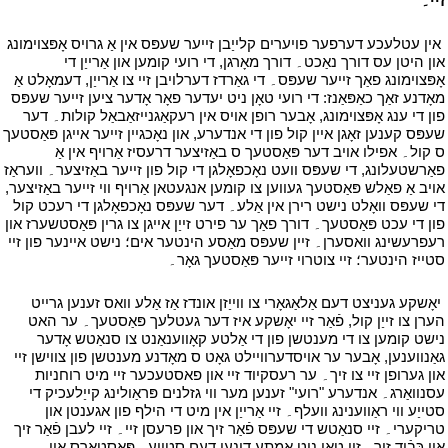
זיי۔
י
י
אין עטלעכע דערפער פויערים קלייַבן זייער שעפּס אין אַ גרויס אָפּצוימונג
און היטן עס דורך נאַכט۔ דורך מאָרגן, די רועי קומען און אַרייַן די
אָפּצוימונג פאַך זייער שעפּס۔ די גאַרדז דערלויבן זיי צו אַרייַן, דעמאָלט אַ
מאָדנע זאַך כאַפּאַנז: די רועי טאָן ניט יעדער פאָר אָדער ציען זייער שעפּס
פון די ענג אָפּצוימונג, אָבער רופן אויס אין רעקאַגנייזאַבאַל קולות۔ דער
שעפּס קענען זאָגן איין קול פון די אנדערע, און נאָכגיין זייער אייגן פּאַסטעך
ס קול۔ אפילו אויב דער פּאַסטעך ס באַזיצער דרעסיז אַרויף אין אַ
פאַרשטעלונג, די שעפּס וועט נאָכפאָלגן די קול פון זייער באַזיצער۔ וועראַז
אויב אַ פאַלש פּאַסטעך געווען צו קומען אנגעטאן אַרויף ווי זייער באַזיצער,
די שעפּס וואָלט נישט רירן אין אַלע۔ דער שעפּס נאָכפאָלגן די רעכט קול
פון די עכט פּאַסטעך۔ דורך פאַך ער פירט זייַן אייגן צו גרין פּאַסטשערז און
רעפרעשינג וואסערן۔ זיין שעפּס מאַסע הינטער אים؛ נישט איינער פון זיי
סטייז הינטער؛ זיי צוטרוי זייער פּאַסטעך גאָר۔
י
י
יאָשקע געניצט דעם אַלאַגאָרי צו ווייַזן אונדז אַז אַלע וואס זענען גרייט
הערן צו זייַן קול, פֿאַר זיי יאָשקע איז דער געטלעך פּאַסטעך۔ ער האט
נישט קומען צו די מענטשן פון די אַלטע קאָווענאַנט צו סנאַטש אָדער
גאַנווענען, אָבער ער אויסדערוויילט גאָט ס מאָדנע מענטשן פון צווישן זיי
און גערופן זיי צו זיך۔ ער רעסקיוד זיי און פאסטעכער זיי מיט רוחניות
עסנוואַרג۔ אנדערע "רועי" זענען מער ווי גזלנים פּראַולינג קייַלעכיק די
סטייַע ווי ראַווענינג וועלף۔ זיי אַרייַן אין מיט די הילף פון אגענטן און
טריקערי۔ זיי סנאַטש די שעפּס פֿאַר זיך און פרעסן זיי۔ זיי לעבן פֿאַר זיך
און כּבֿוד זיך۔ זיי טאָן ניט אמתע דינען דעם סטייַע۔ פּאַסטאָרס און