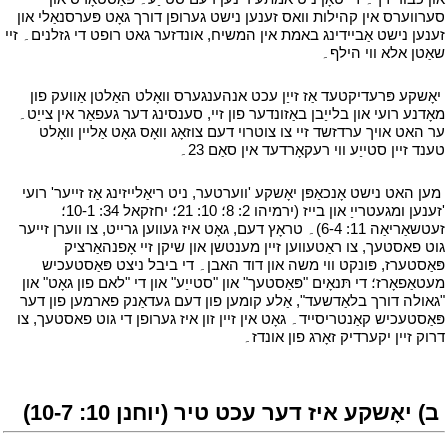
סערווערס אין קהילות וואס זענען נישט גערופן דורך גאָט פּערסנאַלי און
זענען נישט אַביידינג באמת אין המשיח, אונדזער גאט רופט די גזלנים۔ זיי
שאַטן אלא ווי הילף۔
י
י
יאָשקע פּרעדיקטעד אַז זייַן עכט אנהענגערס וואָלט האַלטן אַוועק פון
מאָדנע רועי און בלייַבן באַזונדער פון זיי, סענסינג דער געפאַר אין צייַט۔
ער האט אויך ערדזשד זיי צו צוטרוי דעם צוזאָג וואָס גאָט אַליין וואָלט
טענד זיין סטייַע ווי רעקאָרדעד אין סאַם 23۔
י
י
מען האט נישט אָנכאַפּן יאָשקע 'ווערטער, ניט ריאַלייזינג אַז זייער' רועי
'זענען ומגעטרייַ און בייז (ירמיהו 2: 8؛ 10: 21؛ יחזקאל 34: 10-1؛
זעטשאַריאַה 11: 6-4)۔ טראָץ דעם, גאָט איז געווען גרייט, צו ווערן זייער
גוט פאסטעך, צו ראַטעווען זיין מענטשן און שיקן זיי אָפנהאַרציק
פּאַסטערז, פּונקט ווי משה און דוד האבן۔ די ביבל ניצט פּאַסטעכיש
מעטאַפאָרז؛ די תּנאָים "פּאַסטעך" און "סטייַע" און די "לאם פון גאָט" און
"גאולה דורך בלאַדשעד", אַלע קומען פון דעם געדאַנק פארמען פון דער
פּאַסטעכיש קאַנטריסייד۔ גאָט אין זיין זון איז גערופן די גוט פאסטעך, צו
דרוק זיין יקערדיק זאָרג פון אונדז۔
י
י
ב) יאָשקע איז דער עכט טיר (יוחנן 10: 10-7)
י