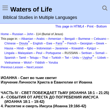
Waters of Life
Biblical Studies in Multiple Languages
This page in HTML4
-
Print
-
Bottom
Home
--
Russian
--
John
- 114 (Burial of Jesus)
This page in: --
Albanian
--
Arabic
--
Armenian
--
Bengali
--
Burmese
--
Cebuano
--
?
?
Chinese
--
Dioula
--
English
--
Ewe
--
Farsi
--
French
--
Georgian
--
Greek
--
Hausa
--
Hindi
--
Igbo
--
Indonesian
--
Javanese
--
Kiswahili
--
Kyrgyz
--
Lingala
--
Malayalam
--
Peul
--
Portuguese
-- RUSSIAN --
Serbian
--
Somali
--
?
Spanish
--
Tamil
--
Telugu
--
Thai
--
Turkish
--
Twi
--
Urdu
--
Uyghur
--
Uzbek
--
Vietnamese
--
Wolof
--
Yiddish
--
Yoruba
Previous Lesson
--
Next Lesson
ИОАННА - Свет во тьме светит
Изучение Личности Христа в Евангелии от Иоанна
ЧАСТЬ IV - СВЕТ ПОБЕЖДАЕТ ТЬМУ (ИОАННА 18:1 – 21:25)
A - СОБЫТИЯ ОТ АРЕСТА ДО ПОГРЕБЕНИЯ ИИСУСА
(ИОАННА 18:1 – 19:42)
4. Распятие и смерть Иисуса (Иоанна 19:16б-42)