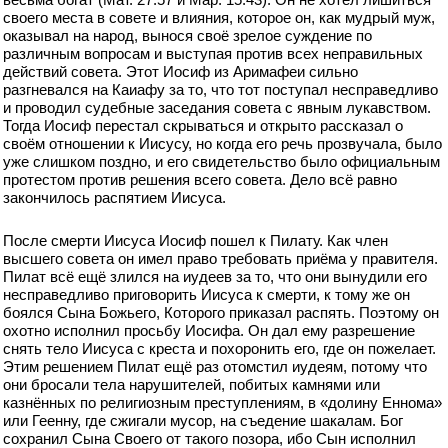
своего места в совете и влияния, которое он, как мудрый муж,
оказывал на народ, вынося своё зрелое суждение по
различным вопросам и выступая против всех неправильных
действий совета. Этот Иосиф из Аримафеи сильно
разгневался на Каиафу за то, что тот поступал несправедливо
и проводил судебные заседания совета с явным лукавством.
Тогда Иосиф перестал скрываться и открыто рассказал о
своём отношении к Иисусу, но когда его речь прозвучала, было
уже слишком поздно, и его свидетельство было официальным
протестом против решения всего совета. Дело всё равно
закончилось распятием Иисуса.
После смерти Иисуса Иосиф пошел к Пилату. Как член
высшего совета он имел право требовать приёма у правителя.
Пилат всё ещё злился на иудеев за то, что они вынудили его
несправедливо приговорить Иисуса к смерти, к тому же он
боялся Сына Божьего, Которого приказал распять. Поэтому он
охотно исполнил просьбу Иосифа. Он дал ему разрешение
снять тело Иисуса с креста и похоронить его, где он пожелает.
Этим решением Пилат ещё раз отомстил иудеям, потому что
они бросали тела нарушителей, побитых камнями или
казнённых по религиозным преступлениям, в «долину Еннома»
или Геенну, где сжигали мусор, на съедение шакалам. Бог
сохранил Сына Своего от такого позора, ибо Сын исполнил