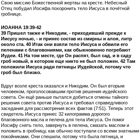
Свою миссию Божественной жертвы на кресте. Небесный
Отец побудил Иосифа похоронить тело Иисуса в почётной
гробнице.
ИОАННА 19:39-42
39 Пришел также и Никодим, - приходивший прежде к
Иисусу ночью, - и принес состав из смирны и алоя, литр
около ста. 40 Итак они взяли тело Иисуса и обвили его
пеленами с благовониями, как обыкновенно погребают
Иудеи. 41 На том месте, где Он распят, был сад, и в саду
гроб новый, в котором еще никто не был положен. 42 Там
положили Иисуса ради пятницы Иудейской, потому что
гроб был близко.
Вдруг возле креста оказался и Никодим. Он был вторым
человеком, проголосовавшим против решения иудейского
совета. Он ещё раньше пытался добиться отмены тайного
решения совета против Иисуса и требовал справедливого
заседания для рассмотрения всех фактов (7:51). Теперь этот
свидетель Иисуса принес 32 килограмма дорогого
благовонного масла и пелена для тела Иисуса. Он помог
Иосифу снять тело, завернуть в пелена, смазать маслом и
положить в гробницу, как обычно поступали со всеми знатными
покойниками. Они спешили, потому что была пятница, и