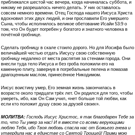
приближался шестой час вечера, когда начиналась суббота, и
никому не разрешалось ничего делать. У них оставалось
совсем немного времени. Отец Господа нашего Иисуса Христа
вдохновил этих двух людей, и они прославили Его умершего
Сына, чтобы исполнилось великое обетование Исайи 53:9 о
том, что Он будет погребен у богатого и знатного человека в
почётной гробнице.
Сделать гробницу в скале стоило дорого. Но для Иосифа было
величайшей честью отдать Иисусу свою собственную
гробницу недалеко от места распятия за стенами города. Они
внесли туда тело Иисуса и без гроба положили его на
каменную плиту, завернув в погребальные пелена и помазав
драгоценным маслом, принесённое Никодимом.
Иисус воистину умер, Его земная жизнь закончилась в
возрасте около тридцати трёх лет. Он родился для того, чтобы
умереть, ибо, как Он Сам учил, «нет больше той любви, как
если кто положит душу свою за друзей своих».
МОЛИТВА:
Господь Иисус Христос, я так благодарен Тебе за
то, что Ты умер за нас! И я вместе со всеми верующими
люблю Тебя, ибо Твоя любовь спасла нас от Божьего гнева и
утвердила нас в единстве со Святой Троицей! Прими мою