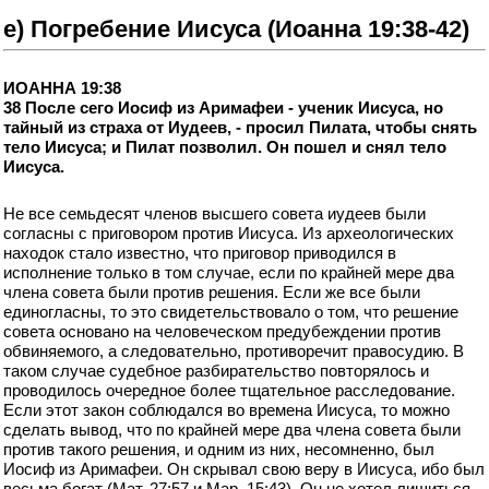
е) Погребение Иисуса (Иоанна 19:38-42)
ИОАННА 19:38
38 После сего Иосиф из Аримафеи - ученик Иисуса, но
тайный из страха от Иудеев, - просил Пилата, чтобы снять
тело Иисуса; и Пилат позволил. Он пошел и снял тело
Иисуса.
Не все семьдесят членов высшего совета иудеев были
согласны с приговором против Иисуса. Из археологических
находок стало известно, что приговор приводился в
исполнение только в том случае, если по крайней мере два
члена совета были против решения. Если же все были
единогласны, то это свидетельствовало о том, что решение
совета основано на человеческом предубеждении против
обвиняемого, а следовательно, противоречит правосудию. В
таком случае судебное разбирательство повторялось и
проводилось очередное более тщательное расследование.
Если этот закон соблюдался во времена Иисуса, то можно
сделать вывод, что по крайней мере два члена совета были
против такого решения, и одним из них, несомненно, был
Иосиф из Аримафеи. Он скрывал свою веру в Иисуса, ибо был
весьма богат (Мат. 27:57 и Мар. 15:43). Он не хотел лишиться