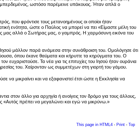
αν μπερδεμένος, ωστόσο παρέμεινε υπάκουος. Ήταν απλά ο
πρός, που φρόντισε τους μετανοημένους οι οποίοι ήταν
τική ενότητα, ώστε ο Παύλος να μπορεί να πει «Είμαστε μέλη του
ιτής μας αλλά ο Σωτήρας μας, ο γαμπρός. Η χαρμόσυνη εικόνα του
ν Ιησού μάλλον παρά ανάμεσα στην συνάθροιση του. Ομολόγησε ότι
ύουσα, όπου έκανε θαύματα και κήρυττε τα κηρύγματα του. Ο
ν ευχαριστούσε. Τα νέα για τις επιτυχίες του Ιησού ήταν ουράνια
πηρεσίας του. Χαίρονταν ως συμμετέχων στη γιορτή του γάμου.
σε να μικραίνει και να εξαφανιστεί έτσι ώστε η Εκκλησία να
τια στον άλλο για αρχηγία ή ανοίγεις τον δρόμο για τους άλλους,
ες «Αυτός πρέπει να μεγαλώνει και εγώ να μικρύνω.»
This page in HTML4
-
Print
-
Top