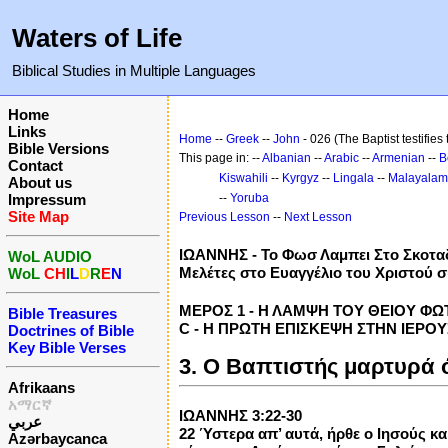
Waters of Life
Biblical Studies in Multiple Languages
Home
Links
Home
--
Greek
--
John
- 026 (The Baptist testifies
Bible Versions
This page in: --
Albanian
--
Arabic
--
Armenian
--
B
Contact
Kiswahili
--
Kyrgyz
--
Lingala
--
Malayalam
About us
Impressum
--
Yoruba
Site Map
Previous Lesson
--
Next Lesson
ΙΩΑΝΝΗΣ - Το Φωσ Λαμπει Στο Σκοτα
WoL AUDIO
Μελέτες στο Ευαγγέλιο του Χριστού 
WoL
CH
I
L
D
R
E
N
ΜΕΡΟΣ 1 - Η ΛΑΜΨΗ ΤΟΥ ΘΕΙΟΥ ΦΩΤΟΣ
Bible Treasures
C - Η ΠΡΩΤΗ ΕΠΙΣΚΕΨΗ ΣΤΗΝ ΙΕΡΟΥΣΑ
Doctrines of Bible
Key Bible Verses
3. Ο Βαπτιστής μαρτυρά ό
Afrikaans
አማርኛ
ΙΩΑΝΝΗΣ 3:22-30
عربي
22 Ύστερα απ’ αυτά, ήρθε ο Ιησούς και
Azərbaycanca