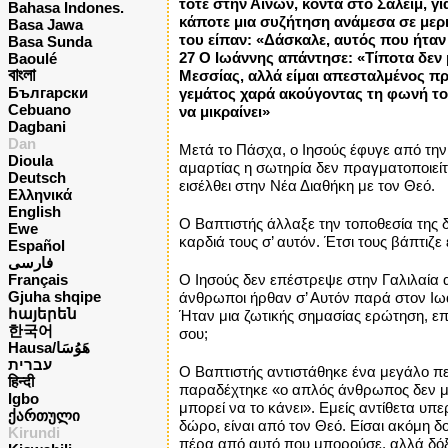
τότε στην Αινών, κοντά στο Σαλείμ, γι
Bahasa Indones.
κάποτε μια συζήτηση ανάμεσα σε μερι
Basa Jawa
του είπαν: «Δάσκαλε, αυτός που ήταν
Basa Sunda
27 Ο Ιωάννης απάντησε: «Τίποτα δεν μπ
Baoulé
বাংলা
Μεσσίας, αλλά είμαι απεσταλμένος πρι
Български
γεμάτος χαρά ακούγοντας τη φωνή του 
Cebuano
να μικραίνει»
Dagbani
Dan
Μετά το Πάσχα, ο Ιησούς έφυγε από την 
Dioula
αμαρτίας η σωτηρία δεν πραγματοποιείτ
Deutsch
εισέλθει στην Νέα Διαθήκη με τον Θεό.
Ελληνικά
English
Ο Βαπτιστής άλλαξε την τοποθεσία της δ
Ewe
καρδιά τους σ’ αυτόν. Έτσι τους βάπτιζε
Español
فارسی
Français
Ο Ιησούς δεν επέστρεψε στην Γαλιλαία 
Gjuha shqipe
άνθρωποι ήρθαν σ’ Αυτόν παρά στον Ιωά
հայերեն
Ήταν μια ζωτικής σημασίας ερώτηση, επ
한국어
σου;
Hausa/هَوُسَا
עברית
Ο Βαπτιστής αντιστάθηκε ένα μεγάλο πει
हिन्दी
παραδέχτηκε «ο απλός άνθρωπος δεν μπο
Igbo
μπορεί να το κάνει». Εμείς αντίθετα υπ
ქართული
δώρο, είναι από τον Θεό. Είσαι ακόμη δ
Kirundi
πέρα από αυτό που μπορούσε, αλλά δόξα