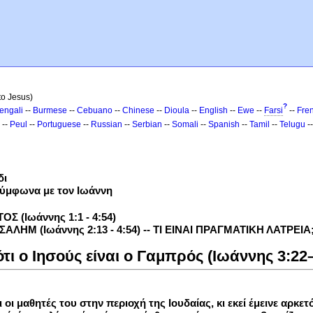
 to Jesus)
?
engali
--
Burmese
--
Cebuano
--
Chinese
--
Dioula
--
English
--
Ewe
--
Farsi
--
Fre
--
Peul
--
Portuguese
--
Russian
--
Serbian
--
Somali
--
Spanish
--
Tamil
--
Telugu
-
δι
σύμφωνα με τον Ιωάννη
 (Ιωάννης 1:1 - 4:54)
ΛΗΜ (Ιωάννης 2:13 - 4:54) -- ΤΙ ΕΙΝΑΙ ΠΡΑΓΜΑΤΙΚΗ ΛΑΤΡΕΙΑ
τι ο Ιησούς είναι ο Γαμπρός (Ιωάννης 3:22
 οι μαθητές του στην περιοχή της Ιουδαίας, κι εκεί έμεινε αρκετ