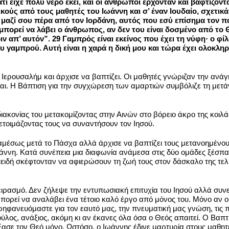
ατί είχε πολύ νερό εκεί, και οι άνθρωποι έρχονταν και βαφτίζον
κούς από τους μαθητές του Ιωάννη και σ’ έναν Ιουδαίο, σχετικ
 μαζί σου πέρα από τον Ιορδάνη, αυτός που εσύ επίσημα τον πα
ορεί να λάβει ο άνθρωπος, αν δεν του είναι δοσμένο από το Θεό.
ν απ’ αυτόν”. 29 Γαμπρός είναι εκείνος που έχει τη νύφη· ο φίλ
γαμπρού. Αυτή είναι η χαρά η δική μου και τώρα έχει ολοκληρω
Ιερουσαλήμ και άρχισε να βαπτίζει. Οι μαθητές γνώριζαν την ανάγκ
αι. Η Βάπτιση για την συγχώρεση των αμαρτιών συμβόλιζε τη μετάν
ιακονίας του μετακομίζοντας στην Αινών στο βόρειο άκρο της κοιλά
 ετοιμάζοντας τους να συναντήσουν τον Ιησού.
αμέσως μετά το Πάσχα αλλά άρχισε να βαπτίζει τους μετανοημένο
ννη. Κατά συνέπεια μια διαφωνία ανάμεσα στις δύο ομάδες ξέσπασε
ειδή σκέφτονταν να αφιερώσουν τη ζωή τους στον δάσκαλο της τελι
ρασμό. Δεν ζήλεψε την εντυπωσιακή επιτυχία του Ιησού αλλά συνειδη
ρεί να αναλάβει ένα τέτοιο καλό έργο από μόνος του. Μόνο αν ο Θ
ερηφανευόμαστε για τον εαυτό μας, την πνευματική μας γνώση, τις
ούλος, ανάξιος, ακόμη κι αν έκανες όλα όσα ο Θεός απαιτεί. Ο Βαπτ
σε τον Θεό μόνο. Ωστόσο, ο Ιωάννης έδινε μαρτυρία στους μαθητέ