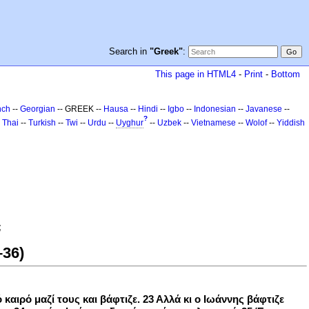
Search in
"Greek"
:
This page in HTML4
-
Print
-
Bottom
nch
--
Georgian
-- GREEK --
Hausa
--
Hindi
--
Igbo
--
Indonesian
--
Javanese
--
?
-
Thai
--
Turkish
--
Twi
--
Urdu
--
Uyghur
--
Uzbek
--
Vietnamese
--
Wolof
--
Yiddish
;
–36)
ό καιρό μαζί τους και βάφτιζε. 23 Αλλά κι ο Ιωάννης βάφτιζε