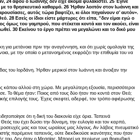
ταν, 24 αφού ο Ιωάννης δεν είχε ακόμα φυλακιστεί. 25 Έγινε
ά με το θρησκευτικό καθαρμό. 26 Ήρθαν λοιπόν στον Ιωάννη και
ρουσίασες, αυτός τώρα βαφτίζει, κι όλοι πηγαίνουν σ’ αυτόν».
 28 Εσείς οι ίδιοι είστε μάρτυρες ότι είπα, “δεν είμαι εγώ ο
ος όμως του γαμπρού, που στέκεται κοντά και τον ακούει, είναι
θεί. 30 Εκείνου το έργο πρέπει να μεγαλώνει και το δικό μου
η για μετάνοια πριν την αναγέννηση, και ότι χωρίς ομολογία της
οια, με την οποία ο μετανοημένος εκφράζει την επιθυμία του να
δας του Ιορδάνη. Ήρθαν μερικοί στον Ιωάννη και άνοιξαν την
υς κάπου αλλού στη χώρα. Με μεγαλύτερη εξουσία, περισσότεροι
. Το θέμα ήταν: Ποιος από τους δύο ήταν πιο κοντά στον Θεό;
κής επιλογής τους. Έχεις σκεφτεί, αδερφέ, τον τρόπο αφιέρωσης
τοποίησε ότι η δική του διακονία είχε όρια. Ταπεινά
εός του έχει δώσει την δύναμη, την ευλογία και τον καρπό,
 προσευχές μας και τους ωραίους μας λόγους. Αν λάβεις πνευματικό
ιστής παρέμεινε ταπεινός, ούτε διεκδικούσε ικανότητες που ήταν
ς του. Δεν ήταν ο Μεσσίας. Μπορεί να περίμενε μια θριαμβική