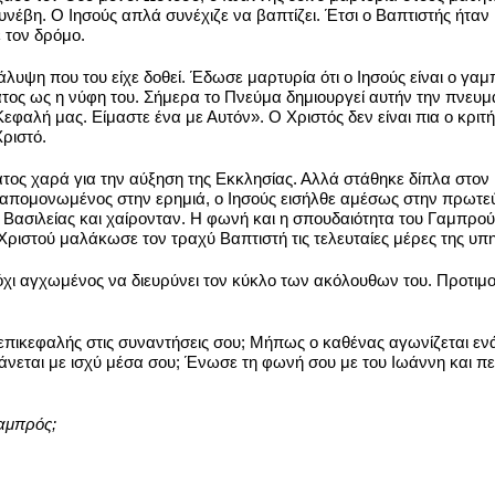
υνέβη. Ο Ιησούς απλά συνέχιζε να βαπτίζει. Έτσι ο Βαπτιστής ήτ
 τον δρόμο.
υψη που του είχε δοθεί. Έδωσε μαρτυρία ότι ο Ιησούς είναι ο γαμ
τος ως η νύφη του. Σήμερα το Πνεύμα δημιουργεί αυτήν την πνευμα
 Κεφαλή μας. Είμαστε ένα με Αυτόν». Ο Χριστός δεν είναι πια ο κρ
Χριστό.
τος χαρά για την αύξηση της Εκκλησίας. Αλλά στάθηκε δίπλα στο
 απομονωμένος στην ερημιά, ο Ιησούς εισήλθε αμέσως στην πρωτε
ασιλείας και χαίρονταν. Η φωνή και η σπουδαιότητα του Γαμπρού το
υ Χριστού μαλάκωσε τον τραχύ Βαπτιστή τις τελευταίες μέρες της υ
όχι αγχωμένος να διευρύνει τον κύκλο των ακόλουθων του. Προτιμού
 επικεφαλής στις συναντήσεις σου; Μήπως ο καθένας αγωνίζεται ενάν
υξάνεται με ισχύ μέσα σου; Ένωσε τη φωνή σου με του Ιωάννη και π
Γαμπρός;