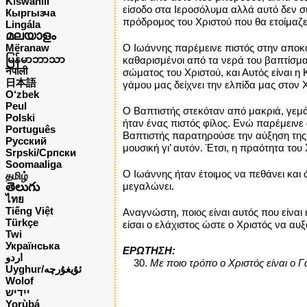
Kiswahili
είσοδο στα Ιεροσόλυμα αλλά αυτό δεν σ
Кыргызча
πρόδρομος του Χριστού που θα ετοίμαζε
Lingála
മലയാളം
Mëranaw
Ο Ιωάννης παρέμεινε πιστός στην αποκάλ
မြန်မာဘာသာ
καθαρισμένοι από τα νερά του βαπτίσμα
नेपाली
σώματος του Χριστού, και Αυτός είναι η
日本語
γάμου μας δείχνει την ελπίδα μας στον 
O‘zbek
Peul
Ο Βαπτιστής στεκόταν από μακριά, γεμά
Polski
ήταν ένας πιστός φίλος. Ενώ παρέμεινε
Português
Βαπτιστής παρατηρούσε την αύξηση της Β
Русский
μουσική γι’ αυτόν. Έτσι, η πραότητα το
Srpski/Српски
Soomaaliga
Ο Ιωάννης ήταν έτοιμος να πεθάνει και 
தமிழ்
తెలుగు
μεγαλώνει.
ไทย
Tiếng Việt
Αναγνώστη, ποιος είναι αυτός που είναι
Türkçe
είσαι ο ελάχιστος ώστε ο Χριστός να α
Twi
Українська
ΕΡΩΤΗΣΗ:
اردو
Με ποιο τρόπο ο Χριστός είναι ο 
Uyghur/ئۇيغۇرچه
Wolof
ייִדיש
Yorùbá