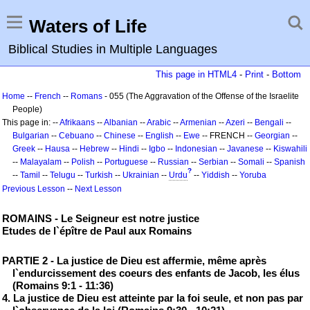
Waters of Life
Biblical Studies in Multiple Languages
This page in HTML4
-
Print
-
Bottom
Home
--
French
--
Romans
- 055 (The Aggravation of the Offense of the Israelite
People)
This page in: --
Afrikaans
--
Albanian
--
Arabic
--
Armenian
--
Azeri
--
Bengali
--
Bulgarian
--
Cebuano
--
Chinese
--
English
--
Ewe
-- FRENCH --
Georgian
--
Greek
--
Hausa
--
Hebrew
--
Hindi
--
Igbo
--
Indonesian
--
Javanese
--
Kiswahili
--
Malayalam
--
Polish
--
Portuguese
--
Russian
--
Serbian
--
Somali
--
Spanish
?
--
Tamil
--
Telugu
--
Turkish
--
Ukrainian
--
Urdu
--
Yiddish
--
Yoruba
Previous Lesson
--
Next Lesson
ROMAINS - Le Seigneur est notre justice
Etudes de l`épître de Paul aux Romains
PARTIE 2 - La justice de Dieu est affermie, même après
l`endurcissement des coeurs des enfants de Jacob, les élus
(Romains 9:1 - 11:36)
4. La justice de Dieu est atteinte par la foi seule, et non pas par