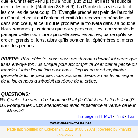
que le Christ est venu jusqu'à nous (Luc 2:11), et il est ressuscité
d’entre les morts (Matthieu 28:5 et 6). La Parole de la vie a atteint
les oreilles de beaucoup. Et l'Evangile prêché est plein de l’autorité
du Christ, et celui qui l’entend et croit à lui recevra sa bénédiction
dans son cœur, et celui qui le proclame le trouvera dans sa bouche.
Nous sommes plus riches que nous pensons, il est convenable de
partager cette nourriture spirituelle avec les autres, parce qu'ils se
croient grands et forts, alors qu'ils sont en fait éphémères et morts
dans les péchés.
PRIERE:
Père céleste, nous nous prosternons devant toi parce que
tu as envoyé ton Fils unique pour accomplir ta loi et ôter le péché du
monde et faire l'expiation pour nous. Depuis sa mort expiatoire
générale la loi ne peut pas nous accuser. Jésus a mis fin au règne
de la loi, et nous a introduit au règne de la grâce.
QUESTIONS:
Quel est le sens du slogan de Paul (le Christ est la fin de la loi)?
Pourquoi les Juifs attendent-ils avec impatience la venue de leur
Messie?
This page in HTML4
-
Print
-
Top
www.Waters-of-Life.net
Page last modified on October 24, 2012, at 08:32 AM | powered by PmWiki
(pmwiki-2.3.3)