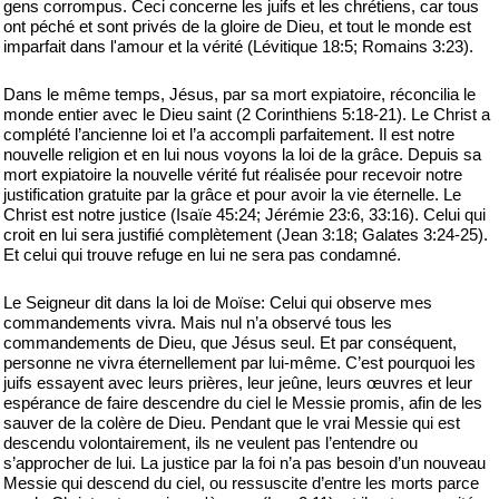
gens corrompus. Ceci concerne les juifs et les chrétiens, car tous
ont péché et sont privés de la gloire de Dieu, et tout le monde est
imparfait dans l'amour et la vérité (Lévitique 18:5; Romains 3:23).
Dans le même temps, Jésus, par sa mort expiatoire, réconcilia le
monde entier avec le Dieu saint (2 Corinthiens 5:18-21). Le Christ a
complété l’ancienne loi et l’a accompli parfaitement. Il est notre
nouvelle religion et en lui nous voyons la loi de la grâce. Depuis sa
mort expiatoire la nouvelle vérité fut réalisée pour recevoir notre
justification gratuite par la grâce et pour avoir la vie éternelle. Le
Christ est notre justice (Isaïe 45:24; Jérémie 23:6, 33:16). Celui qui
croit en lui sera justifié complètement (Jean 3:18; Galates 3:24-25).
Et celui qui trouve refuge en lui ne sera pas condamné.
Le Seigneur dit dans la loi de Moïse: Celui qui observe mes
commandements vivra. Mais nul n’a observé tous les
commandements de Dieu, que Jésus seul. Et par conséquent,
personne ne vivra éternellement par lui-même. C’est pourquoi les
juifs essayent avec leurs prières, leur jeûne, leurs œuvres et leur
espérance de faire descendre du ciel le Messie promis, afin de les
sauver de la colère de Dieu. Pendant que le vrai Messie qui est
descendu volontairement, ils ne veulent pas l’entendre ou
s’approcher de lui. La justice par la foi n’a pas besoin d’un nouveau
Messie qui descend du ciel, ou ressuscite d’entre les morts parce