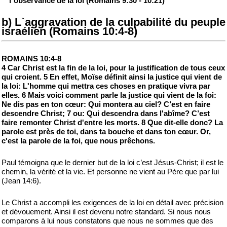
l`observance de la loi (Romains 9:30 - 10:21)
b) L`aggravation de la culpabilité du peuple
israélien (Romains 10:4-8)
ROMAINS 10:4-8
4 Car Christ est la fin de la loi, pour la justification de tous ceux
qui croient. 5 En effet, Moïse définit ainsi la justice qui vient de
la loi: L'homme qui mettra ces choses en pratique vivra par
elles. 6 Mais voici comment parle la justice qui vient de la foi:
Ne dis pas en ton cœur: Qui montera au ciel? C’est en faire
descendre Christ; 7 ou: Qui descendra dans l'abîme? C’est
faire remonter Christ d'entre les morts. 8 Que dit-elle donc? La
parole est près de toi, dans ta bouche et dans ton cœur. Or,
c'est la parole de la foi, que nous prêchons.
Paul témoigna que le dernier but de la loi c’est Jésus-Christ; il est le
chemin, la vérité et la vie. Et personne ne vient au Père que par lui
(Jean 14:6).
Le Christ a accompli les exigences de la loi en détail avec précision
et dévouement. Ainsi il est devenu notre standard. Si nous nous
comparons à lui nous constatons que nous ne sommes que des