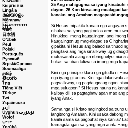
Kiswahili
25 Ang mahigugma sa iyang kinabuhi m
Кыргызча
dayon, 26 Kon kinsa ang moalagad kan
Lingála
മലയാളം
kanako, ang Amahan magapasidungog 
Mëranaw
မြန်မာဘာသာ
Si Hesus mipakita kanato nga angayan s
नेपाली
nihukas sa iyang pagkadios aron muluwa
日本語
Hinuklogi imong kaugalingon, ang imong 
O‘zbek
kaugalingon ug mag-alagad sa Gingharia
Peul
gipakita ni Hesus ang balaod sa tinuod 
Polski
pangita-a ang mga sinalikway ug gidau
Português
makasasala alang sa ebanghelyo, niana
Русский
bukas sa uban taliwa sa imong mga kapa
Srpski/Српски
Soomaaliga
Kini nga prinsipio klaro nga gitudlo ni
தமிழ்
తెలుగు
nga iyang gi-antos. Kini nga dalan wala 
pagsalikway, ug pagdaugdaug ngani bis
ไทย
Tiếng Việt
mga sulugoon.” Si Hesus nauna na kanato 
Türkçe
kalipay dili sa pagtagbaw apan mao an
Twi
iyang Anak.
Українська
اردو
Sama nga si Kristo naglingkod sa truno 
Uyghur/ئۇيغۇرچه
langitnong Amahan. Kini usaka dakong mi
Wolof
kanila sama sa pagbuhat niya kanila? La
ייִדיש
kamagulangan sa iyang mga anak. Hangtu
Yorùbá