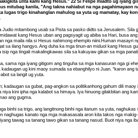
kigkita unta kami kang Hesus." 22 Si Felipe miadto ug iyang gi
esus mitubag kanila, "Ang takna nahiabut na nga pagahimayaon n
 lugas trigo kinahanglan mahulog sa yuta ug mamatay, kay kon d
.
 Judio mitambong usab sa Pista sa pasko didto sa Jerusalem. Sila 
midawat kang Hesus uban ang pagsyagit ug abiba sa Hari, busa ang 
 nga maila nila si Hesus nahimong ehemplo niini.Human masayri nga
t sa ilang hangyo. Ang duha ka mga tinun-an miduol kang Hesus gu
 isip nga tingali makalingkawas sila sa kakuyaw gikan sa mga panat
a, sama nga iyang gitigom ang tinguha sa mga kanasuran nga gi eh
a kadaugan ug kini maoy sumada sa ebanghilyo ni Juan. “karon ang 
bot sa langit ug yuta.
n; kadaugan sa gubat, pag-angkon sa politikanhong gahum dili maoy 
 niya kini ipha nga kalabot sa himaya. Iya hinuong gilakbitan ang k
 mao ang gugma.
a binhi sa trigo, ang langitnong binhi nga itanum sa yuta, naghukas
 naghugas kanato nga mga makasasala aron kita takos nga makig-a
iyang tawag sa tanang tawo gikan sa tanang nasud. Buot niya nga ib