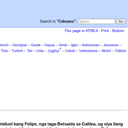
Search in
"Cebuano"
:
This page in HTML4
-
Print
-
Bottom
rench
--
Georgian
--
Greek
--
Hausa
--
Hindi
--
Igbo
--
Indonesian
--
Javanese
--
?
-
Thai
--
Turkish
--
Twi
--
Urdu
--
Uyghur
--
Uzbek
--
Vietnamese
--
Wolof
--
Yiddish
iduol kang Felipe, nga taga-Betsaida sa Galilea, ug siya ilang