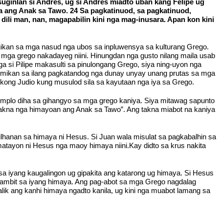
suginlan si Andres, ug si Andres miadto uban kang Felipe ug
a ang Anak sa Tawo. 24 Sa pagkatinuod, sa pagkatinuod,
ili man, nan, magapabilin kini nga mag-inusara. Apan kon kini
gikan sa mga nasud nga ubos sa inpluwensya sa kulturang Grego.
mga grego nakadayeg niini. Hinungdan nga gusto nilang maila usab
 si Pilipe makasulti sa pinulongang Grego, siya ning-uyon nga
mikan sa ilang pagkatandog nga dunay unyay unang prutas sa mga
ikong Judio kung musulod sila sa kayutaan nga iya sa Grego.
emplo diha sa gihangyo sa mga grego kaniya. Siya mitawag sapunto
takna nga himayoan ang Anak sa Tawo”. Ang takna miabot na kaniya
ilhanan sa himaya ni Hesus. Si Juan wala misulat sa pagkabalhin sa
amatayon ni Hesus nga maoy himaya niini.Kay didto sa krus nakita
 sa iyang kaugalingon ug gipakita ang katarong ug himaya. Si Hesus
mbit sa iyang himaya. Ang pag-abot sa mga Grego nagdalag
alik ang kanhi himaya ngadto kanila, ug kini nga muabot lamang sa