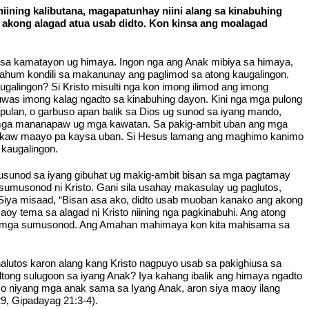
ining kalibutana, magapatunhay niini alang sa kinabuhing
 akong alagad atua usab didto. Kon kinsa ang moalagad
o sa kamatayon ug himaya. Ingon nga ang Anak mibiya sa himaya,
gahum kondili sa makanunay ang paglimod sa atong kaugalingon.
galingon? Si Kristo misulti nga kon imong ilimod ang imong
was imong kalag ngadto sa kinabuhing dayon. Kini nga mga pulong
pulan, o garbuso apan balik sa Dios ug sunod sa iyang mando,
a mga mananapaw ug mga kawatan. Sa pakig-ambit uban ang mga
a ikaw maayo pa kaysa uban. Si Hesus lamang ang maghimo kanimo
 kaugalingon.
 musunod sa iyang gibuhat ug makig-ambit bisan sa mga pagtamay
 sumusonod ni Kristo. Gani sila usahay makasulay ug paglutos,
iya misaad, “Bisan asa ako, didto usab muoban kanako ang akong
oy tema sa alagad ni Kristo niining nga pagkinabuhi. Ang atong
yang mga sumusonod. Ang Amahan mahimaya kon kita mahisama sa
nalutos karon alang kang Kristo nagpuyo usab sa pakighiusa sa
tong sulugoon sa iyang Anak? Iya kahang ibalik ang himaya ngadto
imo niyang mga anak sama sa Iyang Anak, aron siya maoy ilang
9, Gipadayag 21:3-4).