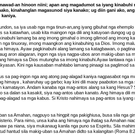
awad-an hinoon niini; apan ang magadumot sa iyang kinabuhi ni
ako, kinahanglan magasunod siya kanako; ug diin gani ako, ang
kaniya.
undon, sa iya usab nga mga tinun-an,ang iyang gibuhat nga ehempl
s sa katawhan, usab kita maingon nga dili ang katuyoan dungog ug 
kinabuhi lamang ba ang imong gimahal o imong gilimod ang imong kau
n nga tinuoray, imong maangkon ang kinabuhing sa Dios. Imong malu
nga himaya. Ayaw pagkinabuhi alang lamang sa katagbawan, o pagtina
gdaug aron alagaran, ingon nga siya nagpa-ubos aron makig-uban s
 ang himaya sa Dios mutungha sa imong kinabuhi.Ayaw lantawa ng
kyasan. Kini nga kausaban mahitabo lamang pinaagi sa paglimod sa
 Hesus sa pag-ingon nga ang atong pag-alagad kaniya nagpasabot nga
ang himaya , kaharuhay ug garbo; kay kini dili maoy paaboton sa mga
an kamatayon. Andam kanaba nga mag-antos alang sa kang Hesus? S
sa dalan sa kasakit, siya nag-antos uban kanato. Ang himaya dili ma
g pag-alagad sa mga kabus. Si Kristo nahimaya sa pag-antos sa i
uban sa Amahan, nagpuyo sa hingpit nga pakighiusa, busa sila nga gi
sterio. Para nimo, unsa kaha ang himaya nga ihatag sa Amahan niad
baw pa niana, siya mukanaug kanila nga puno sa Espiritu. Sila mah
d hantud sila makig-uban sa Amahan didto sa kalangitan (Roma 8:2