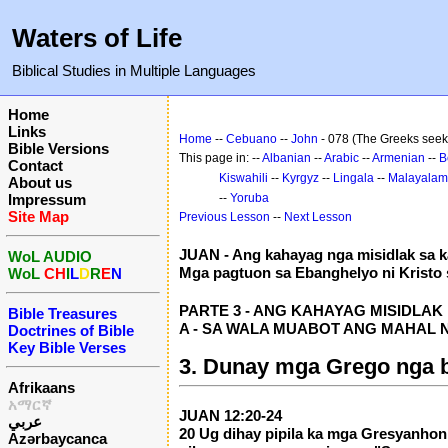
Waters of Life
Biblical Studies in Multiple Languages
Home
Links
Home
--
Cebuano
--
John
- 078 (The Greeks seek
Bible Versions
This page in: --
Albanian
--
Arabic
--
Armenian
--
B
Contact
Kiswahili
--
Kyrgyz
--
Lingala
--
Malayalam
About us
Impressum
--
Yoruba
Site Map
Previous Lesson
--
Next Lesson
JUAN - Ang kahayag nga misidlak sa k
WoL AUDIO
Mga pagtuon sa Ebanghelyo ni Kristo 
WoL
CH
I
L
D
R
E
N
PARTE 3 - ANG KAHAYAG MISIDLAK P
Bible Treasures
A - SA WALA MUABOT ANG MAHAL NGA
Doctrines of Bible
Key Bible Verses
3. Dunay mga Grego nga b
Afrikaans
አማርኛ
JUAN 12:20-24
عربي
20 Ug dihay pipila ka mga Gresyanhon s
Azərbaycanca