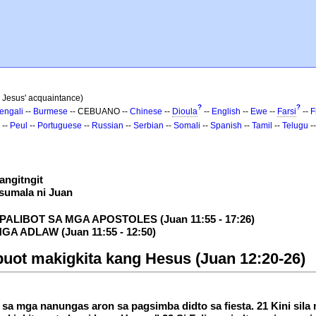
 Jesus' acquaintance)
?
?
engali
--
Burmese
-- CEBUANO --
Chinese
--
Dioula
--
English
--
Ewe
--
Farsi
--
F
--
Peul
--
Portuguese
--
Russian
--
Serbian
--
Somali
--
Spanish
--
Tamil
--
Telugu
-
angitngit
sumala ni Juan
ALIBOT SA MGA APOSTOLES (Juan 11:55 - 17:26)
 ADLAW (Juan 11:55 - 12:50)
uot makigkita kang Hesus (Juan 12:20-26)
a mga nanungas aron sa pagsimba didto sa fiesta. 21 Kini sila m