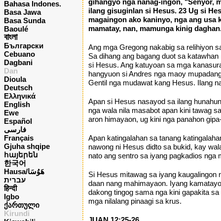
gihangyo nga nanag-ingon, "Senyor, ma
Bahasa Indones.
ilang gisuginlan si Hesus. 23 Ug si H
Basa Jawa
magaingon ako kaninyo, nga ang usa ka
Basa Sunda
mamatay, nan, mamunga kinig daghan
Baoulé
বাংলা
Български
Ang mga Gregong nakabig sa relihiyon sa
Cebuano
Sa dihang ang bagang duot sa katawhan 
Dagbani
si Hesus. Ang katuyoan sa mga kanasuran
Dan
hangyuon si Andres nga maoy mupadanga
Dioula
Gentil nga mudawat kang Hesus. Ilang na
Deutsch
Ελληνικά
Apan si Hesus nasayod sa ilang hunahun
English
nga wala nila masabot apan kini tawag s
Ewe
aron himayaon, ug kini nga panahon gipa-a
Español
فارسی
Français
Apan katingalahan sa tanang katingalaha
Gjuha shqipe
nawong ni Hesus didto sa bukid, kay wala
հայերեն
nato ang sentro sa iyang pagkadios nga
한국어
Hausa/هَوُسَا
Si Hesus mitawag sa iyang kaugalingon ng
עברית
daan nang mahimayaon. Iyang kamatayon
हिन्दी
dakong tingog sama nga kini gapakita sa 
Igbo
mga nilalang pinaagi sa krus.
ქართული
Kirundi
JUAN 12:25-26