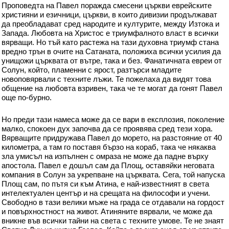
Проповедта на Павел поражда смесени църкви еврейските
християни и езичници, църкви, в които дивизии продължават
да преобладават сред народите и културите, между Изтока и
Запада. Любовта на Христос е триумфалното власт в всички
вярващи. Но тъй като растежа на тази духовна триумф стана
вредно трън в очите на Сатаната, положиха всички усилия да
унищожи църквата от вътре, така и без. Фанатичната евреи от
Солун, който, пламенни с ярост, разтърси младите
новоповярвали с техните лъжи. Те пожелаха да видят това
общение на любовта взривен, така че те могат да гонят Павел
още по-бурно.
Но преди тази намеса може да се вари в експлозия, поколение
малко, спокоен дух започва да се проявява сред тези хора.
Вярващите придружава Павел до морето, на разстояние от 40
километра, а там го поставя бързо на кораб, така че някаква
зла умисъл на изпълнен с омраза не може да падне върху
апостола. Павел е дошъл сам да Площ, оставяйки неговата
компания в Солун за укрепване на църквата. Сега, той напуска
Площ сам, по пътя си към Атина, е най-известният в света
интелектуален център и на срещата на философи и учени.
Свободно в тази велики мъже на града се отдавали на гордост
и повърхностност на живот. Атиняните вярвали, че може да
вникне във всички тайни на света с техните умове. Те не знаят