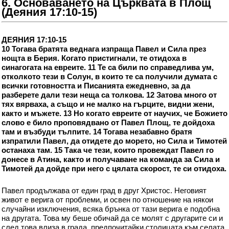
6. Основаването на Църквата в Площ
(Деяния 17:10-15)
ДЕЯНИЯ 17:10-15
10 Тогава братята веднага изпраща Павел и Сила през
нощта в Берия. Когато пристигнали, те отидоха в
синагогата на евреите. 11 Те са били по справедлива ум,
отколкото тези в Солун, в които те са получили думата с
всички готовността и Писанията ежедневно, за да
разберете дали тези неща са толкова. 12 Затова много от
тях вярваха, а също и не малко на гърците, видни жени,
както и мъжете. 13 Но когато евреите от научих, че Божието
слово е било проповядвано от Павел Площ, те дойдоха
там и възбуди тълпите. 14 Тогава незабавно братя
изпратили Павел, да отидете до морето, но Сила и Тимотей
останаха там. 15 Така че тези, които провеждат Павел го
донесе в Атина, както и получаване на команда за Сила и
Тимотей да дойде при него с цялата скорост, те си отидоха.
Павел продължава от един град в друг Христос. Неговият
живот е верига от проблеми, и освен по отношение на някои
случайни изключения, всяка брънка от тази верига е подобна
на другата. Това му беше обичай да се молят с другарите си и
след това влиза в града, предпочитайки столицата към селата.