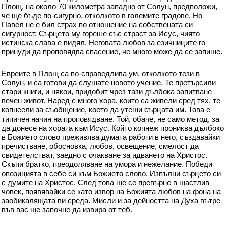
Площ, на около 70 километра западно от Солун, предположи,
че ще бъде по-сигурно, отколкото в големите градове. Но
Павел не е бил страх по отношение на собствената си
сигурност. Сърцето му гореше със страст за Исус, чиято
истинска слава е видял. Неговата любов за езичниците го
принуди да проповядва спасение, че много може да се запише.
Евреите в Площ са по-справедлива ум, отколкото тези в
Солун, и са готови да слушате новото учение. Те претърсили
стари книги, и някои, придобит чрез тази дълбока запитване
вечен живот. Наред с много хора, които са живели сред тях, те
копнеели за съобщение, което да утеши сърцата им. Това е
типичен начин на проповядване. Той, обаче, не само метод, за
да донесе на хората към Исус. Който копнеж прониква дълбоко
в Божието слово преживява думата работи в него, създавайки
пречистване, обосновка, любов, освещение, смелост да
свидетелстват, заедно с очакване за идването на Христос.
Скъпи братко, преодоляване на умора и нежелание. Победи
опозицията в себе си към Божието слово. Изпълни сърцето си
с думите на Христос. След това ще се превърне в щастлив
човек, появявайки се като извор на Божията любов на фона на
заобикалящата ви среда. Мисли и за дейността на Духа вътре
във вас ще започне да извира от теб.