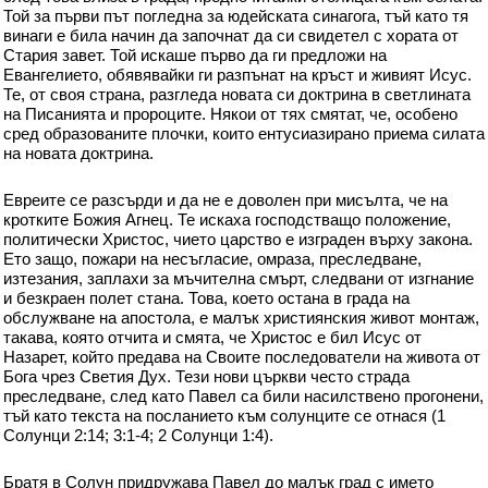
Той за първи път погледна за юдейската синагога, тъй като тя
винаги е била начин да започнат да си свидетел с хората от
Стария завет. Той искаше първо да ги предложи на
Евангелието, обявявайки ги разпънат на кръст и живият Исус.
Те, от своя страна, разгледа новата си доктрина в светлината
на Писанията и пророците. Някои от тях смятат, че, особено
сред образованите плочки, които ентусиазирано приема силата
на новата доктрина.
Евреите се разсърди и да не е доволен при мисълта, че на
кротките Божия Агнец. Те искаха господстващо положение,
политически Христос, чието царство е изграден върху закона.
Ето защо, пожари на несъгласие, омраза, преследване,
изтезания, заплахи за мъчителна смърт, следвани от изгнание
и безкраен полет стана. Това, което остана в града на
обслужване на апостола, е малък християнския живот монтаж,
такава, която отчита и смята, че Христос е бил Исус от
Назарет, който предава на Своите последователи на живота от
Бога чрез Светия Дух. Тези нови църкви често страда
преследване, след като Павел са били насилствено прогонени,
тъй като текста на посланието към солунците се отнася (1
Солунци 2:14; 3:1-4; 2 Солунци 1:4).
Братя в Солун придружава Павел до малък град с името