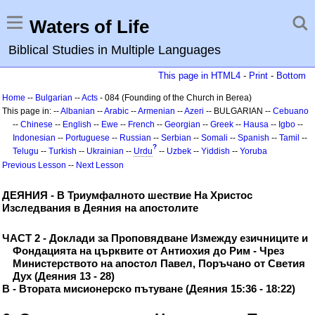
Waters of Life
Biblical Studies in Multiple Languages
This page in HTML4
-
Print
-
Bottom
Home
--
Bulgarian
--
Acts
- 084 (Founding of the Church in Berea)
This page in: --
Albanian
--
Arabic
--
Armenian
--
Azeri
-- BULGARIAN --
Cebuano
--
Chinese
--
English
--
Ewe
--
French
--
Georgian
--
Greek
--
Hausa
--
Igbo
--
Indonesian
--
Portuguese
--
Russian
--
Serbian
--
Somali
--
Spanish
--
Tamil
--
?
Telugu
--
Turkish
--
Ukrainian
--
Urdu
--
Uzbek
--
Yiddish
--
Yoruba
Previous Lesson
--
Next Lesson
ДЕЯНИЯ - В Триумфалното шествие На Христос
Изследвания в Деяния на апостолите
ЧАСТ 2 - Доклади за Проповядване Измежду езичниците и
Фондацията на църквите от Антиохия до Рим - Чрез
Министерството на апостол Павел, Поръчано от Светия
Дух (Деяния 13 - 28)
В - Втората мисионерско пътуване (Деяния 15:36 - 18:22)