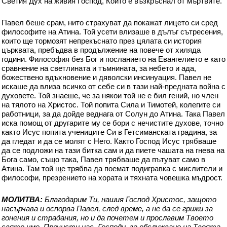
Светия Дух на живия Господ, Който е възкръснал от мъртвите.
Павел беше срам, нито страхуват да покажат лицето си сред
философите на Атина. Той усети влизаше в дълъг сътресения,
които ще тормозят непрекъснато през цялата си история
църквата, пребъдва в продължение на повече от хиляда
години. Философия без Бог и посланието на Евангелието е като
сравнение на светлината и тъмнината, за небето и ада,
божествено вдъхновение и дяволски инсинуация. Павел не
искаше да влиза всичко от себе си в тази най-предната война с
духовете. Той знаеше, че за някои той не е бил гений, но член
на тялото на Христос. Той попита Сила и Тимотей, колегите си
работници, за да дойде веднага от Солун до Атина. Така Павел
иска помощ от другарите му се бори с нечистите духове, точно
както Исус попита учениците Си в Гетсиманската градина, за
да гледат и да се молят с Него. Както Господ Исус трябваше
да се подложи на тази битка сам и да пиете чашата на гнева на
Бога само, също така, Павел трябваше да пътуват само в
Атина. Там той ще трябва да поемат подигравка с мислители и
философи, презрението на хората и тяхната човешка мъдрост.
МОЛИТВА:
Благодарим Ти, нашия Господ Христос, защото
насърчава и оспорва Павел, след време, а не да се грижи за
гонения и страдания, но и да почетем и прославим Твоето
свято име. Пречисти нас, Господи, за обслужване на Твоята