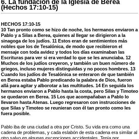
6. La fundación de la Iglesia de Berea
(Hechos 17:10-15)
HECHOS 17:10-15
10 Tan pronto como se hizo de noche, los hermanos enviaron a
Pablo y a Silas a Berea, quienes al llegar se dirigieron a la
sinagoga de los judíos. 11 Estos eran de sentimientos más
nobles que los de Tesalónica, de modo que recibieron el
mensaje con toda avidez y todos los días examinaban las
Escrituras para ver si era verdad lo que se les anunciaba. 12
Muchos de los judíos creyeron, y también un buen número de
griegos, incluso mujeres distinguidas y no pocos hombres. 13
Cuando los judíos de Tesalónica se enteraron de que también
en Berea estaba Pablo predicando la palabra de Dios, fueron
allá para agitar y alborotar a las multitudes. 14 En seguida los
hermanos enviaron a Pablo hasta la costa, pero Silas y Timoteo
se quedaron en Berea. 15 Los que acompañaban a Pablo lo
llevaron hasta Atenas. Luego regresaron con instrucciones de
que Silas y Timoteo se reunieran con él tan pronto como les
fuera posible.
Pablo iba de una ciudad a otra por Cristo. Su vida era como una
cadena de problemas, y cada eslabón de esta cadena era similar al
otro salvo en algunas excepciones accidentales. Tenía por