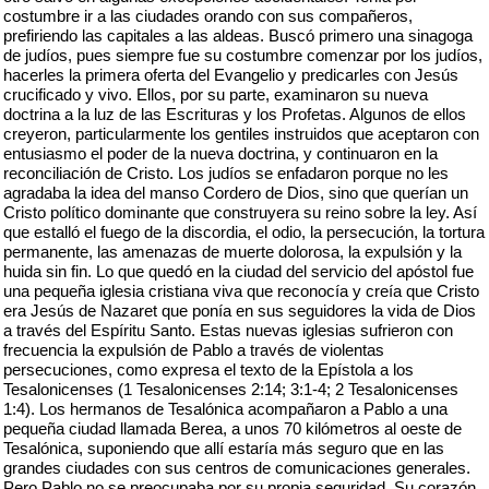
costumbre ir a las ciudades orando con sus compañeros,
prefiriendo las capitales a las aldeas. Buscó primero una sinagoga
de judíos, pues siempre fue su costumbre comenzar por los judíos,
hacerles la primera oferta del Evangelio y predicarles con Jesús
crucificado y vivo. Ellos, por su parte, examinaron su nueva
doctrina a la luz de las Escrituras y los Profetas. Algunos de ellos
creyeron, particularmente los gentiles instruidos que aceptaron con
entusiasmo el poder de la nueva doctrina, y continuaron en la
reconciliación de Cristo. Los judíos se enfadaron porque no les
agradaba la idea del manso Cordero de Dios, sino que querían un
Cristo político dominante que construyera su reino sobre la ley. Así
que estalló el fuego de la discordia, el odio, la persecución, la tortura
permanente, las amenazas de muerte dolorosa, la expulsión y la
huida sin fin. Lo que quedó en la ciudad del servicio del apóstol fue
una pequeña iglesia cristiana viva que reconocía y creía que Cristo
era Jesús de Nazaret que ponía en sus seguidores la vida de Dios
a través del Espíritu Santo. Estas nuevas iglesias sufrieron con
frecuencia la expulsión de Pablo a través de violentas
persecuciones, como expresa el texto de la Epístola a los
Tesalonicenses (1 Tesalonicenses 2:14; 3:1-4; 2 Tesalonicenses
1:4). Los hermanos de Tesalónica acompañaron a Pablo a una
pequeña ciudad llamada Berea, a unos 70 kilómetros al oeste de
Tesalónica, suponiendo que allí estaría más seguro que en las
grandes ciudades con sus centros de comunicaciones generales.
Pero Pablo no se preocupaba por su propia seguridad. Su corazón