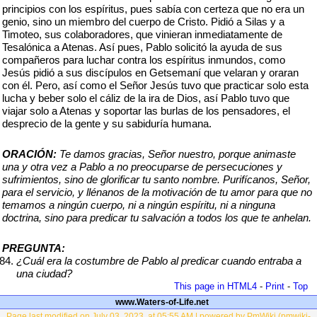
principios con los espíritus, pues sabía con certeza que no era un
genio, sino un miembro del cuerpo de Cristo. Pidió a Silas y a
Timoteo, sus colaboradores, que vinieran inmediatamente de
Tesalónica a Atenas. Así pues, Pablo solicitó la ayuda de sus
compañeros para luchar contra los espíritus inmundos, como
Jesús pidió a sus discípulos en Getsemaní que velaran y oraran
con él. Pero, así como el Señor Jesús tuvo que practicar solo esta
lucha y beber solo el cáliz de la ira de Dios, así Pablo tuvo que
viajar solo a Atenas y soportar las burlas de los pensadores, el
desprecio de la gente y su sabiduría humana.
ORACIÓN:
Te damos gracias, Señor nuestro, porque animaste
una y otra vez a Pablo a no preocuparse de persecuciones y
sufrimientos, sino de glorificar tu santo nombre. Purifícanos, Señor,
para el servicio, y llénanos de la motivación de tu amor para que no
temamos a ningún cuerpo, ni a ningún espíritu, ni a ninguna
doctrina, sino para predicar tu salvación a todos los que te anhelan.
PREGUNTA:
¿Cuál era la costumbre de Pablo al predicar cuando entraba a
una ciudad?
This page in HTML4
-
Print
-
Top
www.Waters-of-Life.net
Page last modified on July 03, 2023, at 05:55 AM | powered by PmWiki (pmwiki-