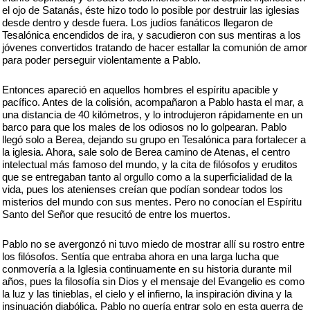
el ojo de Satanás, éste hizo todo lo posible por destruir las iglesias
desde dentro y desde fuera. Los judíos fanáticos llegaron de
Tesalónica encendidos de ira, y sacudieron con sus mentiras a los
jóvenes convertidos tratando de hacer estallar la comunión de amor
para poder perseguir violentamente a Pablo.
Entonces apareció en aquellos hombres el espíritu apacible y
pacífico. Antes de la colisión, acompañaron a Pablo hasta el mar, a
una distancia de 40 kilómetros, y lo introdujeron rápidamente en un
barco para que los males de los odiosos no lo golpearan. Pablo
llegó solo a Berea, dejando su grupo en Tesalónica para fortalecer a
la iglesia. Ahora, sale solo de Berea camino de Atenas, el centro
intelectual más famoso del mundo, y la cita de filósofos y eruditos
que se entregaban tanto al orgullo como a la superficialidad de la
vida, pues los atenienses creían que podían sondear todos los
misterios del mundo con sus mentes. Pero no conocían el Espíritu
Santo del Señor que resucitó de entre los muertos.
Pablo no se avergonzó ni tuvo miedo de mostrar allí su rostro entre
los filósofos. Sentía que entraba ahora en una larga lucha que
conmovería a la Iglesia continuamente en su historia durante mil
años, pues la filosofía sin Dios y el mensaje del Evangelio es como
la luz y las tinieblas, el cielo y el infierno, la inspiración divina y la
insinuación diabólica. Pablo no quería entrar solo en esta guerra de