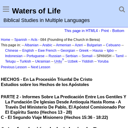
Waters of Life
Biblical Studies in Multiple Languages
This page in HTML4
-
Print
-
Bottom
Home
--
Spanish
--
Acts
- 084 (Founding of the Church in Berea)
This page in: --
Albanian
--
Arabic
--
Armenian
--
Azeri
--
Bulgarian
--
Cebuano
--
Chinese
--
English
--
Ewe
French
--
Georgian
--
Greek
--
Hausa
--
Igbo
--
Indonesian
--
Portuguese
--
Russian
--
Serbian
--
Somali
-- SPANISH --
Tamil
--
?
Telugu
--
Turkish
--
Ukrainian
--
Urdu
--
Uzbek
--
Yiddish
--
Yoruba
Previous Lesson
--
Next Lesson
HECHOS - En La Procesión Triunfal De Cristo
Estudios sobre los Hechos de los Apóstoles
PARTE 2 - Informes Sobre La Predicación Entre Los Gentiles Y
La Fundación De Iglesias Desde Antioquía Hasta Roma - A
Través Del Ministerio De Pablo, El Apóstol Comisionado Por
El Espíritu Santo (Hechos 13 - 28)
C - El Segundo Viaje Misionero (Hechos 15:36 - 18:22)