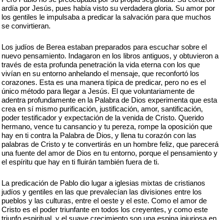
ardía por Jesús, pues había visto su verdadera gloria. Su amor por
los gentiles le impulsaba a predicar la salvación para que muchos
se convirtieran.
Los judíos de Berea estaban preparados para escuchar sobre el
nuevo pensamiento. Indagaron en los libros antiguos, y obtuvieron a
través de esta profunda penetración la vida eterna con los que
vivían en su entorno anhelando el mensaje, que reconfortó los
corazones. Esta es una manera típica de predicar, pero no es el
único método para llegar a Jesús. El que voluntariamente de
adentra profundamente en la Palabra de Dios experimenta que esta
crea en sí mismo purificación, justificación, amor, santificación,
poder testificador y expectación de la venida de Cristo. Querido
hermano, vence tu cansancio y tu pereza, rompe la oposición que
hay en ti contra la Palabra de Dios, y llena tu corazón con las
palabras de Cristo y te convertirás en un hombre feliz, que parecerá
una fuente del amor de Dios en tu entorno, porque el pensamiento y
el espíritu que hay en ti fluirán también fuera de ti.
La predicación de Pablo dio lugar a iglesias mixtas de cristianos
judíos y gentiles en las que prevalecían las divisiones entre los
pueblos y las culturas, entre el oeste y el este. Como el amor de
Cristo es el poder triunfante en todos los creyentes, y como este
triunfo espiritual, y el suave crecimiento son una espina injuriosa en