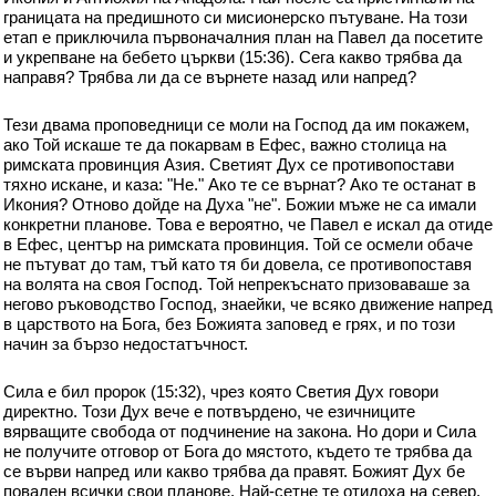
границата на предишното си мисионерско пътуване. На този
етап е приключила първоначалния план на Павел да посетите
и укрепване на бебето църкви (15:36). Сега какво трябва да
направя? Трябва ли да се върнете назад или напред?
Тези двама проповедници се моли на Господ да им покажем,
ако Той искаше те да покарвам в Ефес, важно столица на
римската провинция Азия. Светият Дух се противопостави
тяхно искане, и каза: "Не." Ако те се върнат? Ако те останат в
Икония? Отново дойде на Духа "не". Божии мъже не са имали
конкретни планове. Това е вероятно, че Павел е искал да отиде
в Ефес, център на римската провинция. Той се осмели обаче
не пътуват до там, тъй като тя би довела, се противопоставя
на волята на своя Господ. Той непрекъснато призоваваше за
негово ръководство Господ, знаейки, че всяко движение напред
в царството на Бога, без Божията заповед е грях, и по този
начин за бързо недостатъчност.
Сила е бил пророк (15:32), чрез която Светия Дух говори
директно. Този Дух вече е потвърдено, че езичниците
вярващите свобода от подчинение на закона. Но дори и Сила
не получите отговор от Бога до мястото, където те трябва да
се върви напред или какво трябва да правят. Божият Дух бе
повален всички свои планове. Най-сетне те отидоха на север,