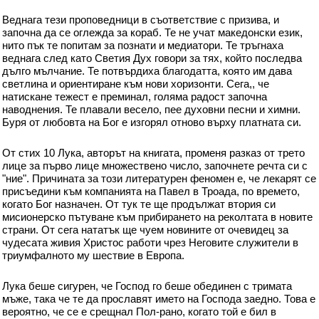
Веднага тези проповедници в съответствие с призива, и
започна да се оглежда за кораб. Те не учат македонски език,
нито пък те попитам за познати и медиатори. Те тръгнаха
веднага след като Светия Дух говори за тях, който последва
дълго мълчание. Те потвърдиха благодатта, която им дава
светлина и ориентиране към нови хоризонти. Сега,, че
натискане тежест е преминал, голяма радост започна
наводнения. Те плавали весело, пее духовни песни и химни.
Буря от любовта на Бог е изгорял отново върху платната си.
От стих 10 Лука, авторът на книгата, променя разказ от трето
лице за първо лице множествено число, започнете речта си с
"ние". Причината за този литературен феномен е, че лекарят се
присъедини към компанията на Павел в Троада, по времето,
когато Бог назначен. От тук те ще продължат втория си
мисионерско пътуване към прибирането на реколтата в новите
страни. От сега нататък ще чуем новините от очевидец за
чудесата живия Христос работи чрез Неговите служители в
триумфалното му шествие в Европа.
Лука беше сигурен, че Господ го беше обединен с тримата
мъже, така че те да прославят името на Господа заедно. Това е
вероятно, че се е срещнал Пол-рано, когато той е бил в