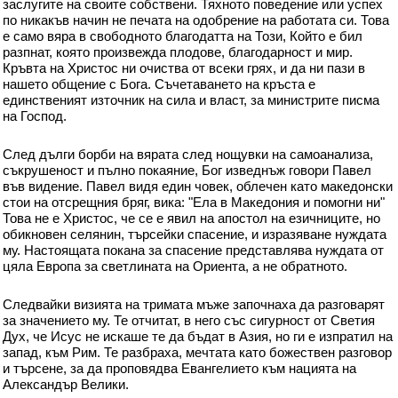
заслугите на своите собствени. Тяхното поведение или успех
по никакъв начин не печата на одобрение на работата си. Това
е само вяра в свободното благодатта на Този, Който е бил
разпнат, която произвежда плодове, благодарност и мир.
Кръвта на Христос ни очиства от всеки грях, и да ни пази в
нашето общение с Бога. Съчетаването на кръста е
единственият източник на сила и власт, за министрите писма
на Господ.
След дълги борби на вярата след нощувки на самоанализа,
съкрушеност и пълно покаяние, Бог изведнъж говори Павел
във видение. Павел видя един човек, облечен като македонски
стои на отсрещния бряг, вика: "Ела в Македония и помогни ни"
Това не е Христос, че се е явил на апостол на езичниците, но
обикновен селянин, търсейки спасение, и изразяване нуждата
му. Настоящата покана за спасение представлява нуждата от
цяла Европа за светлината на Ориента, а не обратното.
Следвайки визията на тримата мъже започнаха да разговарят
за значението му. Те отчитат, в него със сигурност от Светия
Дух, че Исус не искаше те да бъдат в Азия, но ги е изпратил на
запад, към Рим. Те разбраха, мечтата като божествен разговор
и търсене, за да проповядва Евангелието към нацията на
Александър Велики.