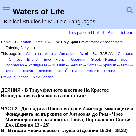
Waters of Life
Biblical Studies in Multiple Languages
This page in HTML4
-
Print
-
Bottom
Home
--
Bulgarian
--
Acts
- 078 (The Holy Spirit Prevents the Apostles from
Entering Bithynia)
This page in: --
Albanian
--
Arabic
--
Armenian
--
Azeri
-- BULGARIAN --
Cebuano
--
Chinese
--
English
--
Ewe
--
French
--
Georgian
--
Greek
--
Hausa
--
Igbo
--
Indonesian
--
Portuguese
--
Russian
--
Serbian
--
Somali
--
Spanish
--
Tamil
--
?
Telugu
--
Turkish
--
Ukrainian
--
Urdu
--
Uzbek
--
Yiddish
--
Yoruba
Previous Lesson
--
Next Lesson
ДЕЯНИЯ - В Триумфалното шествие На Христос
Изследвания в Деяния на апостолите
ЧАСТ 2 - Доклади за Проповядване Измежду езичниците и
Фондацията на църквите от Антиохия до Рим - Чрез
Министерството на апостол Павел, Поръчано от Светия
Дух (Деяния 13 - 28)
В - Втората мисионерско пътуване (Деяния 15:36 - 18:22)