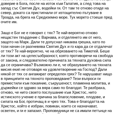
доверие в Бога, после на изток към Галатия, а след това на
запад със Святия Дух, водейки ги. От там те отново отиде на
север, докато са пристигнали от изтощително пътуване в
Троада, на брега на Средиземно море. Тук морето стоеше пред
очите им.
Защо е Бог не е говорил с тях? Те най-вероятно отново
нещастен твърдение с Варнава, и отделянето им от него,
защото на Марк. Дали те допуснал никаква грешка, като по
този начин се разгневява Святия Дух и го кара да се отдалечат
от тях? Те най-вероятно, че на обрязването на Тимотей. Беше
ли този акт на целесъобразност, която противоречи на свобода
от закона, и следователно причината за тяхната духовна сила
да се ограничава? Възможно ли е, че образуването на тяхната
мисия екип не отговаря на удовлетворение на Господ? Дали
някой от тях се ангажират определен грях? Те нарушават нищо
в принципите на тяхното проповядване? Тези въпроси ги
преместили към покаяние, съкрушеност, пламенна молитва, и
държейки се здраво за вяра само по благодат. Те разбраха,
отново, че нито своето послушание към Христос, нито
истинското учение е причина за благословение, плодове, и
силата на Бог, протичащ в и чрез тях. Това е благодатта на
Христос, който е избран, повикан, които се назначават,
осветен, и ги е запазил. Проповедници не са имали петънце на