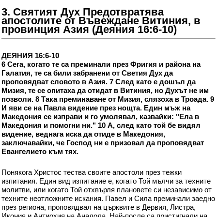
3. Святият Дух Предотвратява
апостолите от Въвеждане Витиния, в
провинция Азия (Деяния 16:6-10)
ДЕЯНИЯ 16:6-10
6 Сега, когато те са преминали през Фригия и района на
Галатия, те са били забранени от Светия Дух да
проповядват словото в Азия. 7 След като е дошъл да
Мизия, те се опитаха да отидат в Витиния, но Духът не им
позволи. 8 Така преминаване от Мизия, слязоха в Троада. 9
И яви се на Павла видение през нощта. Един мъж на
Македония се изправи и го умолявал, казвайки: "Ела в
Македония и помогни ни." 10 А, след като той бе видял
видение, веднага иска да отиде в Македония,
заключавайки, че Господ ни е призовал да проповядват
Евангелието към тях.
Понякога Христос тества своите апостоли през тежки
изпитания. Един вид изпитание е, когато Той мълчи за техните
молитви, или когато Той отхвърля плановете си независимо от
техните неотложните искания. Павел и Сила преминали заедно
през региона, проповядвал на църквите в Дервия, Листра,
Икония и Антиохия на Анадола. Най-после са пристигнали на