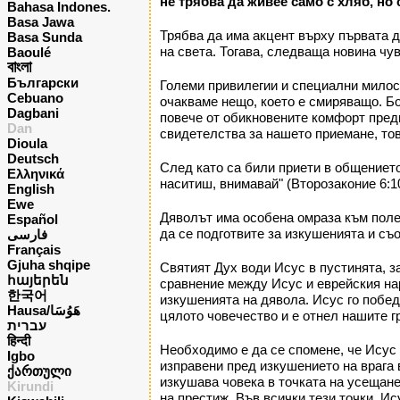
не трябва да живее само с хляб, но с
Bahasa Indones.
Basa Jawa
Трябва да има акцент върху първата д
Basa Sunda
на света. Тогава, следваща новина чува
Baoulé
বাংলা
Български
Големи привилегии и специални милост
Cebuano
очакваме нещо, което е смиряващо. Бог
Dagbani
повече от обикновените комфорт пред
Dan
свидетелства за нашето приемане, тов
Dioula
Deutsch
След като са били приети в общението
Ελληνικά
наситиш, внимавай" (Второзаконие 6:10
English
Ewe
Дяволът има особена омраза към полез
Español
да се подготвите за изкушенията и съ
فارسی
Français
Gjuha shqipe
Святият Дух води Исус в пустинята, з
հայերեն
сравнение между Исус и еврейския нар
한국어
изкушенията на дявола. Исус го победи
Hausa/هَوُسَا
цялото човечество и е отнел нашите г
עברית
हिन्दी
Необходимо е да се спомене, че Исус 
Igbo
изправени пред изкушението на врага 
ქართული
изкушава човека в точката на усещане
Kirundi
на престиж. Във всички тези точки, И