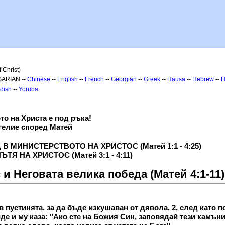
 Christ)
GARIAN --
Chinese
--
English
--
French
--
Georgian
--
Greek
--
Hausa
--
Hebrew
--
H
dish
--
Yoruba
то на Христа е под ръка!
гелие според Матей
В МИНИСТЕРСТВОТО НА ХРИСТОС (Матей 1:1 - 4:25)
Я НА ХРИСТОС (Матей 3:1 - 4:11)
 и Неговата велика победа (Матей 4:1-11)
 в пустинята, за да бъде изкушаван от дявола. 2, след като 
де и му каза: "Ако сте на Божия Син, заповядай тези камъни