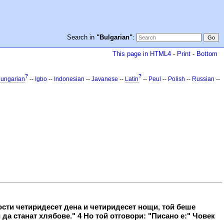
Search in
"Bulgarian"
:
This page in HTML4
-
Print
-
Bottom
?
?
ungarian
--
Igbo
--
Indonesian
--
Javanese
--
Latin
--
Peul
--
Polish
--
Russian
--
пости четиридесет дена и четиридесет нощи, той беше
 да станат хлябове." 4 Но той отговори: "Писано е:" Човек