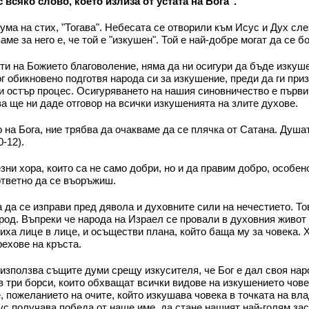
 всяко слово, което излиза от устата на Бога".
ума на стих, "Тогава". Небесата се отворили към Исус и Дух сле
ме за него е, че той е "изкушен". Той е най-добре могат да се б
и на Божието благоволение, няма да ни осигури да бъде изкуше
 обикновено подготвя народа си за изкушение, преди да ги приз
и остър процес. Осигуряването на нашия синовничество е първи
а ще ни даде отговор на всички изкушенията на злите духове.
 на Бога, ние трябва да очакваме да се плячка от Сатана. Душат
-12).
ни хора, които са не само добри, но и да правим добро, особено
ответно да се въоръжиш.
а да се изправи пред дявола и духовните сили на нечестието. Т
од. Въпреки че народа на Израел се провали в духовния живот с
ха лице в лице, и осъществи плана, който баща му за човека. Х
рехове на кръста.
използва същите думи срещу изкусителя, че Бог е дал своя наро
в три борси, които обхващат всички видове на изкушението чове
, пожеланието на очите, който изкушава човека в точката на вла
сус получава победа от наше име, да стане нашият най-голям за