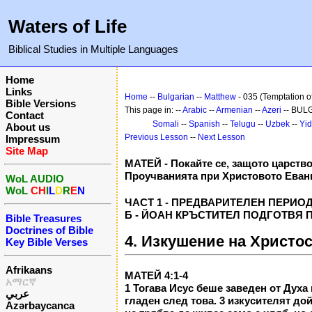
Waters of Life
Biblical Studies in Multiple Languages
Home
Links
Home
--
Bulgarian
--
Matthew
- 035 (Temptation of
Bible Versions
This page in: --
Arabic
--
Armenian
--
Azeri
-- BUL
Contact
Somali
--
Spanish
--
Telugu
--
Uzbek
--
Yid
About us
Previous Lesson
--
Next Lesson
Impressum
Site Map
МАТЕЙ - Покайте се, защото царство
Проучванията при Христовото Еван
WoL AUDIO
WoL
CH
I
L
D
R
E
N
ЧАСТ 1 - ПРЕДВАРИТЕЛЕН ПЕРИОД 
Б - ЙОАН КРЪСТИТЕЛ ПОДГОТВЯ ПЪТ
Bible Treasures
Doctrines of Bible
4. Изкушение на Христос
Key Bible Verses
Afrikaans
МАТЕЙ 4:1-4
አማርኛ
1 Тогава Исус беше заведен от Духа
عربي
гладен след това. 3 изкусителят дой
Azərbaycanca