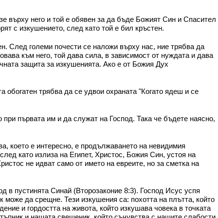
зе върху него и той е обявен за да бъде Божият Син и Спасител
орят с изкушението, след като той е бил кръстен.
н. След големи почести се наложи върху нас, ние трябва да
овава към него, той дава сила, в зависимост от нуждата и дава
чната защита за изкушенията. Ако е от Божия Дух
а обогатен трябва да се удвои охраната "Когато ядеш и се
 при първата им и да служат на Господ. Така че бъдете наясно,
ова, което е интересно, е продължаването на невидимия
лед като излиза на Египет, Христос, Божия Син, устоя на
ристос не идват само от името на евреите, но за сметка на
д в пустинята Синай (Второзаконие 8:3). Господ Исус успя
к може да срещне. Тези изкушения са: похотта на плътта, който
дение и гордостта на живота, който изкушава човека в точката
стъпник и нашата свещеник, който съчувства с нашите слабости