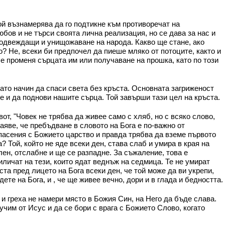
ой възнамерява да го подтикне към противоречат на
бов и не търси своята лична реализация, но се дава за нас и
 подвеждащи и унищожаване на народа. Какво ще стане, ако
о? Не, всеки би предпочел да пиеше мляко от потоците, както и
 се променя сърцата им или получаване на прошка, като по този
ато начин да спаси света без кръста. Основната загриженост
те и да поднови нашите сърца. Той завърши тази цел на кръста.
т, "Човек не трябва да живее само с хляб, но с всяко слово,
аяве, че пребъдване в словото на Бога е по-важно от
опасения с Божието царство и правда трябва да вземе първото
? Той, който не яде всеки ден, става слаб и умира в края на
лен, отслабне и ще се разпадне. За съжаление, това е
иличат на тези, които ядат веднъж на седмица. Те не умират
та пред лицето на Бога всеки ден, че той може да ви укрепи,
ете на Бога, и , че ще живее вечно, дори и в глада и бедността.
и греха не намери място в Божия Син, на Него да бъде слава.
учим от Исус и да се бори с врага с Божието Слово, когато