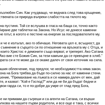
.
възлюбен Син. Как учудващо, че веднага след това кръщение,
ствената си природа въпреки слабостта на тялото му.
а пустиня. Той се вслушва в гласа на баща си, точно както
биране две таблетки на Закона. Но Исус не донесе каменни
не плът, в когото е пестене на енергия за последователите му.
и че е излъгал, ако го обичаше. Неговата цел е, всъщност, да
е съмнение в сърцето си по отношение на връзката му с Отца, и
 които Христос е демоните също вярват, и треперят. Ако Сатана
"Ако вие сте Божия Син, за тези камъни да се превърне в хляб."
ата си и те може да се окаже далеч от своя източник на сила.
ашия облекчение, под предлог, че необходимостта няма закон.
кона на Бога трябва да бъде по-силно за нас от каменни стени.
ушение, "Премахване на лъжата и се намира далеч от мен, дай
е, и казват: "Кой е Господ?" или да не би да бъдат бедни и
двои гарда си, то е по-добре да умре от глад пред Бога,
ове ни примами да съгреши и са агенти на Сатана, си върши
лкова на нашите първи родители, и все още е така, с всички