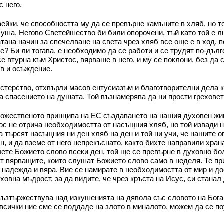
с него.
аейки, че способността му да се превърне камъните в хляб, но т
луша, Негово Светейшество би били опорочени, тъй като той е лю
тана начин за спечелване на света чрез хляб все още е в ход,
е? Би ли тогава, е необходимо да се работи и се трудят по-дълг
е втурна към Христос, вярваше в него, и му се поклони, без да
яв и осъждение.
истерство, отхвърли масов ентусиазъм и благотворителни дела к
 за спасението на душата. Той възнамерява да ни прости грехове
божественото принципа на ЕС създаването на нашия духовен живо
тос не отрича необходимостта от насъщния хляб, но той извади н
да търсят насъщния ни ден хляб на ден и той ни учи, че нашите 
, и да вземе от него непрекъснато, както бихте направили храна
 чете Божието слово всеки ден, той ще се превърне в духовно бо
от вярващите, които слушат Божието слово само в неделя. Те пр
 надежда и вяра. Вие се намирате в необходимостта от мир и дос
ховна мъдрост, за да видите, че чрез кръста на Исус, си станал д
възтържествува над изкушенията на дявола със словото на Бога 
 всички ние сме се поддаде на злото в миналото, можем да се по