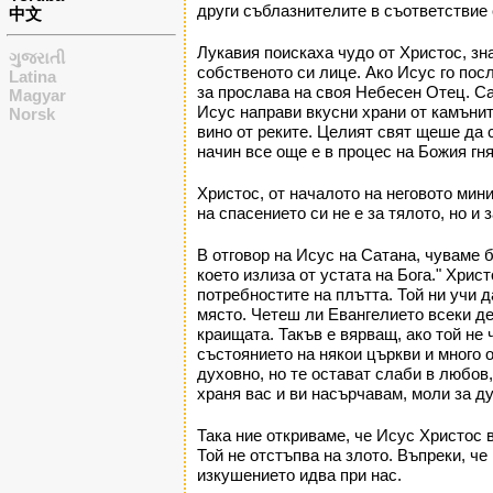
други съблазнителите в съответствие 
中文
Лукавия поискаха чудо от Христос, зн
ગુજરાતી
собственото си лице. Ако Исус го пос
Latina
за прослава на своя Небесен Отец. Са
Magyar
Исус направи вкусни храни от камънит
Norsk
вино от реките. Целият свят щеше да с
начин все още е в процес на Божия гн
Христос, от началото на неговото мин
на спасението си не е за тялото, но и
В отговор на Исус на Сатана, чуваме 
което излиза от устата на Бога." Хрис
потребностите на плътта. Той ни учи 
място. Четеш ли Евангелието всеки ден
краищата. Такъв е вярващ, ако той не
състоянието на някои църкви и много 
духовно, но те остават слаби в любов,
храня вас и ви насърчавам, моли за ду
Така ние откриваме, че Исус Христос 
Той не отстъпва на злото. Въпреки, че
изкушението идва при нас.