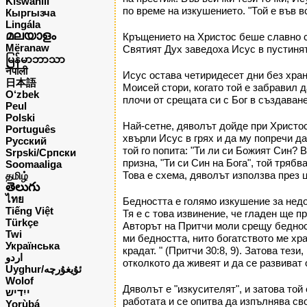
Kiswahili
по време на изкушението. "Той е във вс
Кыргызча
Lingála
മലയാളം
Кръщението на Христос беше славно с
Mëranaw
Святият Дух заведоха Исус в пустинят
မြန်မာဘာသာ
नेपाली
Исус остава четиридесет дни без хран
日本語
Моисей стори, когато той е забравил 
O‘zbek
плочи от срещата си с Бог в създаване
Peul
Polski
Най-сетне, дяволът дойде при Христос,
Português
хвърли Исус в грях и да му попречи да
Русский
той го попита: "Ти ли си Божият Син? 
Srpski/Српски
призна, "Ти си Син на Бога", той тряб
Soomaaliga
Това е схема, дяволът използва през 
தமிழ்
తెలుగు
ไทย
Бедността е голямо изкушение за недо
Tiếng Việt
Тя е с това извинение, че гладен ще п
Türkçe
Авторът на Притчи моли срещу бедност
Twi
ми бедността, нито богатството ме хра
Українська
крадат. " (Притчи 30:8, 9). Затова тез
اردو
отколкото да живеят и да се развиват 
Uyghur/ئۇيغۇرچه
Wolof
Дяволът е "изкусителят", и затова той
ייִדיש
работата и се опитва да изпълнява сво
Yorùbá