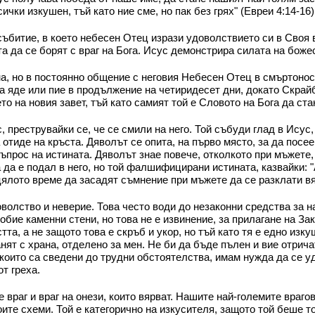
ички изкушен, тъй като ние сме, но пак без грях" (Евреи 4:14-16)
ъбитие, в което небесен Отец изрази удоволствието си в Своя 
а да се борят с враг на Бога. Исус демонстрира силата на боже
а, но в постоянно общение с неговия Небесен Отец в смъртоносн
да яде или пие в продължение на четиридесет дни, докато Скрай
то на новия завет, тъй като самият той е Словото на Бога да ста
 преструвайки се, че се смили на него. Той събуди глад в Исус, 
 отиде на кръста. Дяволът се опита, на първо място, за да посе
Въпрос на истината. Дяволът знае повече, отколкото при мъжете,
ва да е подал в него, но той фалшифицирани истината, казвайки: 
цялото време да засадят съмнение при мъжете да се разклати вяр
волство и неверие. Това често води до незаконни средства за н
робие каменни стени, но това не е извинение, за прилагане на За
та, а не защото това е скръб и укор, но тъй като тя е едно изк
нят с храна, отделено за мен. Не би да бъде пълен и вие отричат
и, които са сведени до трудни обстоятелства, имам нужда да се у
от греха.
 е враг и враг на онези, които вярват. Нашите най-големите враг
ите схеми. Той е категорично на изкусителя, защото той беше то