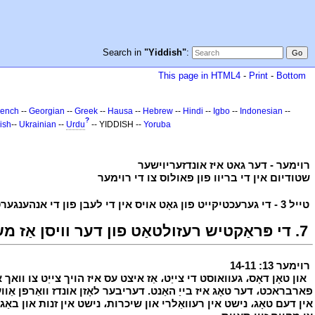
Search in
"Yiddish"
:
This page in HTML4
-
Print
-
Bottom
rench
--
Georgian
--
Greek
--
Hausa
--
Hebrew
--
Hindi
--
Igbo
--
Indonesian
--
?
ish
--
Ukrainian
--
Urdu
-- YIDDISH --
Yoruba
י
רוימער - דער גאט איז אונדזעריוישער
י
י
שטודיום אין די בריוו פון פאולוס צו די רוימער
י
י
טייל 3 - די גערעכטיקייט פון גאָט אויס אין די לעבן פון די אנהענגערס פון משיחן (רוימער 12: 1 - 15: 13)
י
7. די פּראַקטיש רעזולטאַט פון דער וויסן אַז משיח איז קומענדיק ווידער (רוימער 13: 14-11)
י
רוימער 13: 14-11
י
י