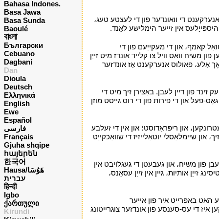
Bahasa Indones.
Basa Jawa
רס אנערקענט די וואונדער פון די לעצטע טעג،
Basa Sunda
היספּייַלעס אין זייער הימלישע לאַנד.
י
Baoulé
বাংলা
Български
ַל קאמף، און די מעקייַעם פון די
Cebuano
פון משיח וואס וויל צו קלייד אונדז מיט זייַן
Dagbani
 נאָך אַלע، פאולוס אנערקענט אַז אונדזער
Dan
Dioula
Deutsch
 זינד פון דיין לעבן. באַצירן זיך מיט די
Ελληνικά
ס-פּעל און די פירות פון די רוס גייסט מוזן
English
Ewe
Español
רונקען، און ריפּראַדוסט؛ און אין די זעלבע
فارسی
، און שיימלאַסלי יוטאַלייזיז די שוואַכקייַט
Français
Gjuha shqipe
հայերեն
한국어
בן פון משיח، און געבעטן די געגלויבט אין
Hausa/هَوُسَا
ג זייַן אותיות، גיין אין זייַן עסאַנס،
עברית
हिन्दी
Igbo
קע האט באפרייט איר פון אייער
ქართული
ען איז די עס-סענסע פון ​​אונדזער צוגרייטונג
Kirundi