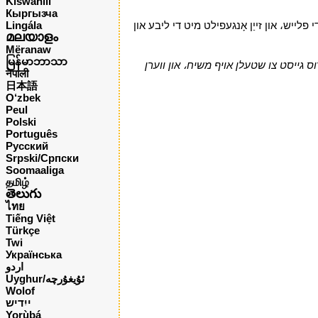
Kiswahili
Кыргызча
פלייש، און זייַן אָנגעפילט מיט די ליבע און
Lingála
മലയാളം
Mëranaw
မြန်မာဘာသာ
וס גייסט צו שטעלן אויף משיח، און ווערן
नेपाली
日本語
O‘zbek
Peul
Polski
Português
Русский
Srpski/Српски
Soomaaliga
தமிழ்
తెలుగు
ไทย
Tiếng Việt
Türkçe
Twi
Українська
اردو
Uyghur/ئۇيغۇرچه
Wolof
ייִדיש
Yorùbá