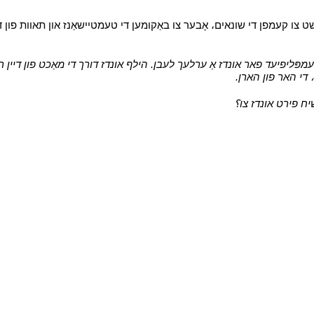
ט צו קעמפן די שונאים، אָבער צו באַקומען די טעמטיישאַנז און תאוות פון די 
-עמפּליפיעד פאר אונדז אַ ערלעך לעבן. הילף אונדז דורך די מאַכט פון דיין ר
 די האר פון הארן.
י
שיח פירט אונדז צו؟
י