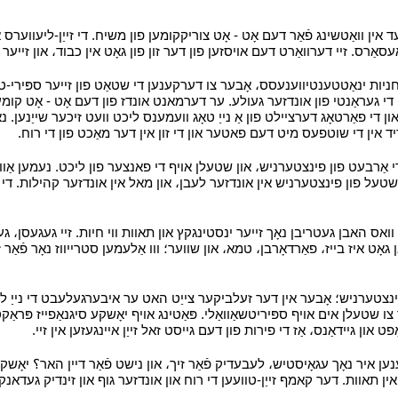
עד אין וואַטשינג פֿאַר דעם אָט - אָט צוריקקומען פון משיח. די זייַן-ליעווע
עסאַרס. זיי דערוואַרט דעם אויסזען פון דער זון פון גאָט אין כבוד، און זייער 
ות ינאַטטענטיווענעסס، אָבער צו דערקענען די שטאַט פון זייער ספּירי-טוא
י די געראַנטי פון אונדזער געולע. ער דערמאנט אונדז פון דעם אָט - אָט קומען 
ון די פאַרטאָג דערציילט פון אַ נייַ טאָג וועמענס ליכט וועט זיכער שייַנען.
אַדיד אין די שוטפעס מיט דעם פאטער און די זון אין דער מאַכט פון די רוח.
י
די אַרבעט פון פינצטערניש، און שטעלן אויף די פאנצער פון ליכט. נעמען אַוועק
שטעל פון פינצטערניש אין אונדזער לעבן، און מאל אין אונדזער קהילות. די גאָ
ס האבן געטריבן נאָך זייער ינסטינגקץ און תאוות ווי חיות. זיי געגעסן، געט
ט איז בייז، פאַרדאָרבן، טמא، און שווער؛ ווו אַלעמען סטרייווז נאָר פֿאַר זיך
ינצטערניש؛ אָבער אין דער זעלביקער צייַט האט ער איבערגעלעבט די נייַ לע
 שטעלן אים אויף ספּיריטשאַוואַלי. פּאַטינג אויף יאָשקע סיגנאַפייז פּראַקטיסינ
אַפט און גיידאַנס، אַז די פירות פון דעם גייסט זאל זייַן איינגעזען אין זיי.
י
ען איר נאָך עגאָיסטיש، לעבעדיק פֿאַר זיך، און נישט פֿאַר דיין האר؟ יאָש
ט אין תאוות. דער קאמף זייַן-טוועען די רוח און אונדזער גוף און זינדיק געדאנק