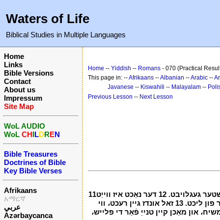
Waters of Life
Biblical Studies in Multiple Languages
Home
Links
Home
--
Yiddish
--
Romans
- 070 (Practical Resul
Bible Versions
This page in: --
Afrikaans
--
Albanian
--
Arabic
--
A
Contact
Javanese
--
Kiswahili
--
Malayalam
--
Poli
About us
Previous Lesson
--
Next Lesson
Impressum
Site Map
WoL AUDIO
WoL
CH
I
L
D
R
E
N
Bible Treasures
Doctrines of Bible
Key Bible Verses
Afrikaans
און טאָן דאָס، געוואוסט די צייַט، אַז איצט עס איז הויך צייַט צו וואך אויס פון שלאָפן؛ פֿאַר איצט אונדזער ישועה איז נירער ווי ווען מיר ערשטער געגלויבט. 12 דער נאַכט איז ווייַט
11
አማርኛ
פארבראכט، דער טאָג איז בייַ האַנט. דעריבער לאָזן אונדז וואַרפן אַוועק די אַרבעט פון פינצטערניש، און לאָזן אונדז שטעלן אויף די פאנצער פון ליכט. 13 זאל אונדז גיין רעכט، ווי
عربي
נאה און קנאה. 14 אבער שטעלן אויף די האר יאָשקע משיח، און מאַכן קיין טנייַ פֿאַר די פלייש،
Azərbaycanca