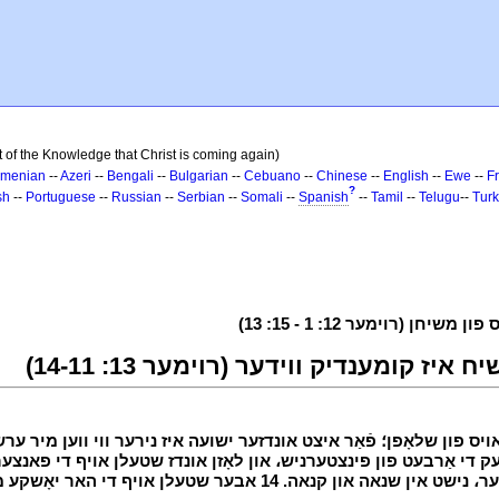
t of the Knowledge that Christ is coming again)
rmenian
--
Azeri
--
Bengali
--
Bulgarian
--
Cebuano
--
Chinese
--
English
--
Ewe
--
F
?
sh
--
Portuguese
--
Russian
--
Serbian
--
Somali
--
Spanish
--
Tamil
--
Telugu
--
Turk
י
י
אין דעם טאָג، נישט אין רעוואַלרי און שיכרות، נישט אין זנות און באַגער، נישט אין ש