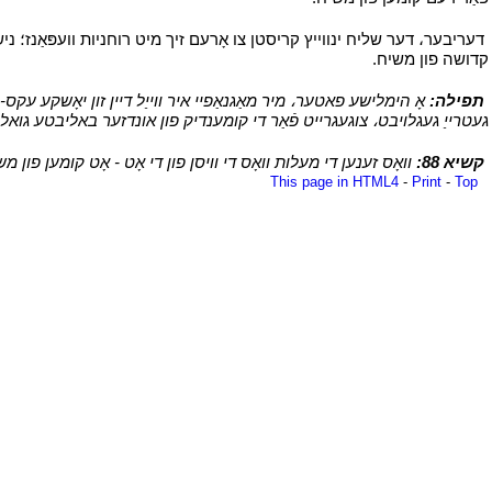
י
דעריבער، דער שליח ינווייץ קריסטן צו אָרעם זיך מיט רוחניות וועפּאַנז؛ ניש
קדושה פון משיח.
י
י
תפילה:
אָ הימלישע פאטער، מיר מאַגנאַפיי איר ווייַל דיין זון יאָשקע עקס
געטרייַ געגלויבט، צוגעגרייט פֿאַר די קומענדיק פון אונדזער באליבטע גואל،
י
קשיא 88:
וואָס זענען די מעלות וואָס די וויסן פון די אָט - אָט קומען פון מ
This page in HTML4
-
Print
-
Top