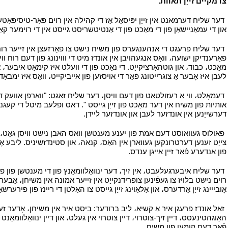
צו מקיים זייַן תאוות.
י
י
דער שליח דערמאנט אין זייַן יפּיסאַל אַז די קהילה אין רוים פּאַר-טיסיפּאַט
און די עמאַניישאַן פון די מאַכט פון די אַנטיטשריסט גייסט אין די רוימער קאַ
י
דער שליח פרעגט די אנהענגערס פון משיח נישט צו פאָרזעצן אין זייער רוחני
פאַרענדיקן ישועה، וואָס אנגעהויבן אין אונדז מיט די וווינונג פון דעם רוח וו
מאַכט، כבוד، און גוטהאַרציקייַט. די נאַכט פון די וועלט איז קימאַט איבער، א
לעבן איז אָבער אַ צוגרייטונג פֿאַר די אויסזען פון אייביקייט، וואָס איז ימב
י
דעמאָלט، ווי אַ רעזולטאַט פון דעם וויסן، דער שליח זאגט: "וואַרפן אַוועק 
אותיות פון משיח אין דער מאַכט פון זייַן גייסט ". דאס ופלעב מיטל די קעגנ
דערשייַנען אין אונדזער לעבן און אונדזער ליידן.
י
י
פאולוס געוואוסט דעם אמת פון יענע מענטשן וואס האבן נישט וויסן גאָט، ווא
צייַט זענען דערטרונקען געווארן אין האַס، קנאה، און סטינדזשיניס. ליבע אָן גאָ
פון אנדערע פֿאַר זייַן אייגן ענדס.
י
י
דער שליח איבערגעלעבט، אין זיך، דער ינוואַלוומאַנץ פון די מענטשן פון פ
רוים נישט בלויז צו געפֿינען צופרידנקייַט אין זייער אמונה אין משיחן، אָבער צו
אָובייינג זייַן אָרדערס، און אַלאַוינג זייַן גייסט צו האַלטן די ריינז פון פירערש
י
זאל אונדז פרעגן איר אַ קשיא، ליב ברודער: ביסט איר אין משיחן، אָדער זענ
האַוגהטינעסס، דיין זיך-צוטרוי، דיין צוטרוי אין געלט، און דיין ינוואַלוומאַנ
פֿאַר דעם קומען פון משיח.
י