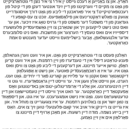
האַרץ، און צו באַנייַען אַ רעכט גייסט ין איר؟ צי איר נוצן די גוטהאַרציקייַט
פון גאָט צו מקיים די ווערקינגז פון דיין זינד אונטער דעקן פון די קיטל פון
רעכטפארטיקייט؟ צי איר פאראכטן די ליבע פון ​​גאָט דורך אויסגעדרייט
אַוועק צו פאַלש דאָקטרינעס און פילאָסאָפיעס، זוכט צו עס-קאַפּע די
געדאַנק פון די משפט؟ דער משפט פון די גרויס טאָג איז זיכער، און ער
וואס טוט נישט לייקענען זיך און שטאַרבן צו זייַן גאַשמיעסדיק פּלעזשערז
דיספּייזיז אים וואס טעסץ די הערצער און מחשבות، וואס ניט סלומבערס
אדער אלנגעשלאפן، אָבער בישליימעס ווייסט יעדער מענטש ס אמת
כאַראַקטער.
י
י
האַלטן פעסט צו די גוטהאַרציקייַט פון גאָט، און איר וועט ווערן געהאלפן.
פּענע-טראַטע דיפּלי אין די טענדערז פון זייַן רחמנות، און איר וועט קריגן
האָפֿן. טוישן אייער מיינונג، און דערקענען די ליבע פון ​​גאָט צו וויסן וואס
גאָט איז. ער איז אַ ראַכמאָנעסדיק פאטער، און נישט אַ אָפּגעלאָזן
דיקטאַטאָר וואס אקטן ווי ער פּליזיז אָן קאַרינג פֿאַר די יחידים. גאָט זעט،
הערט، און ווייסט אַלץ וועגן איר. ער ווייסט דיין גראַנפאַדערז، ווי גוט ווי
דיין הינטערגרונט، און אַלע די אַרומרינגלען-ינגס און באדינגונגען וואָס
אַפעקטאַד דיין כאַראַקטער. ער האט אויך ווייסט דיין טעמטיישאַנז און דיין
טרעטשעראַס וועט. גאָט איז נישט אומגערעכט. ער איז גוט، און דיספּאָוזד
צו טאָן יושר און צו באַלוינען רחמנות. ער איז צוגעגרייט צו מוחל איר، און
איז גרייט צו רייניקן איר אויב איר קאַם-פּלעטעלי טוען זיך צו אים، האַס
דיין בייזע נשמה، מודה דיין רשעות، און מאַכן אַרויף דיין מיינונג צו
פאַרלאָזן אים אין זייַן נאָמען.
י