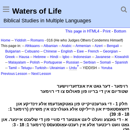
Waters of Life
Biblical Studies in Multiple Languages
This page in HTML4
-
Print
-
Bottom
Home
--
Yiddish
--
Romans
- 016 (He who Judges Others Condemns Himself)
This page in: --
Afrikaans
--
Albanian
--
Arabic
--
Armenian
--
Azeri
--
Bengali
--
Bulgarian
--
Cebuano
--
Chinese
--
English
--
Ewe
--
French
--
Georgian
--
Greek
--
Hausa
--
Hebrew
--
Hindi
--
Igbo
--
Indonesian
--
Javanese
--
Kiswahili
--
Malayalam
--
Polish
--
Portuguese
--
Russian
--
Serbian
--
Somali
--
Spanish
?
--
Tamil
--
Telugu
--
Turkish
--
Ukrainian
--
Urdu
-- YIDDISH --
Yoruba
Previous Lesson
--
Next Lesson
י
רוימער - דער גאט איז אונדזעריוישער
י
י
שטודיום אין די בריוו פון פאולוס צו די רוימער
י
י
חלק 1 - די גערעכטיקייט פון גאָטקאַנדעמז אַלע זינדיקע און
דזשאַסטאַפייז און הייליקט אַלע געגלויבט אין משיחן (רוימער 1:
18 - 8: 39)
י
י
א - די גאנצע וועלט ליגט אונטער די סוויי פון די שלעכט איינער، און
גאָט וועט ריכטער אַלע אין רעכט-עאָוסנעסס (רוימער 1: 18 - 3:
20)
י