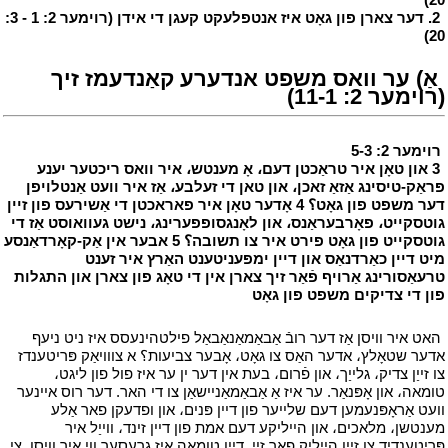
י
2. דער צארן פון גאָט איז אנטפלעקט קעגן די אידן (רוימער 2: 1 - 3:
20)
י
י
אַ) ער וואס משפט אנדערע קאַנדעמז זיך
(רוימער 2: 11-1)
י
י
רוימער 2: 5-3
י
י
3 און טאָן איר טראַכטן דעם، אָ מענטש، איר וואס ריכטער יענע
פּראַק-טיסינג אַזאַ זאכן، און טאן די זעלבע، אַז איר וועט אַנטלויפן
דער משפט פון גאָט؟ 4 אָדער טאָן איר פאראכטן די אַשירעס פון זיין
גוטסקייט، פאָרבעראַנס، און לאָנגסופפערינג، נישט געוואוסט אַז די
גוטסקייט פון גאָט פירט איר צו תשובה؟ 5 אבער אין אַק-קאָרדאַנסע
מיט דיין כאַרדנאַס און דיין ימפּעניטענט האַרץ איר זענט
טרעאַסורינג אַרויף פֿאַר זיך צארן אין די טאָג פון צארן און התגלות
פון די צדיקים משפט פון גאָט
י
י
האט איר וויסן אַז דער רובֿ אַבאַמאַנאַבאַל פילטהינעסס איז ניט ניעף
אדער שטאָלץ، אדער האַס צו גאָט، אָבער צביעות؟ א צווויאַק פּריטענדז
צו זייַן צדיק، גלייַך، און פֿרום، בעת אין דער ין ער איז פול פון ליגט،
טומאה، און אָפּנאַר. ער איז אַ אַבאַמאַניישאַן צו די האר. דער רוס איינער
וועט אַראָפּנעמען דעם שלייער פון דיין פּנים، און ופדעקן פאר אַלע
מענטשן، מלאכים، און הייליקע דעם אמת פון דיין זינד، ווייַל איר
פּריטענדיד צו זייַן הייליק פאר זיי. דיין טומאה איז גרעסער ווי איר וויסן. צי