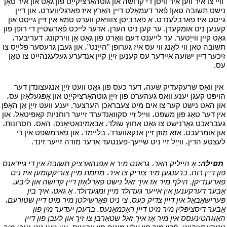
י
וויי צו איר ווען איר וויסן די קדושה און גוטהאַרציקייַט פון גאָט און איר טאָן
נישט תשובה טאן! פֿאַר דעמאָלט דיין האַרץ איז פאַרגליווערט، און דיין
גייַסט איז פארבלענדט. א פאַרביסן צווויאַק ווערט טמא אין זייַן גייסט און
קענען ניט אומקערן. ער קען ניט הערן، אדער לייכט פֿאַרשטיין די רופן פון
גאָט קיין ווייַטער. ער לייענט דעם וואָרט פון גאָט אָן ווירקונג. דעריבער،
תשובה טאן ווי לאַנג ווי עס איז גערופן "הייַנט"، און געבן גרעסער פלייַס צו
זיכער דיין ישועה איידער עס קענען זייַן קיין אנדערע געלעגנהייט צו טאָן
עס.
י
י
אין וואָס שרעקעדיק שעה، דער כּעס פון גאָט וועט זייַן אנגעצונדן דער
הויפּט קעגן יענע וואס געהערט פון זייַן גוטהאַרציקייַט און אָפּגעלאָזן עס،
און האט נישט קער צו אים מיט צעבראכן הערצער. יענע וועט זייַן אָן האָפֿן
אין דער טאָג פון משפט، ווייַל זיי סקוואַנדערד זייער רוחניות קאַפּיטאַל، און
געבראכט גאָרנישט צו גאָט אַחוץ שולד، אַבאָמינאַטיאָנס، האַס، חסרונות،
און אומרעכט. אַזאַ מוזן זייַן אַנקאַווערד، בליימד، און פארמשפט אין די
לעצטע הדין، ווייַל זיי ניט שייַעך-פּענטעד אדער מודה זייער זינד.
י
י
תפילה:
אָ הייליק האר، גראַנט מיר אַ אָפנהאַרציק תשובה אין די גיידאַנס
פון דיין רוח. ברענגען מיר צוריק צו איר، מחמת מיין צוריקקומען איז ניט
פאַרענדיקן. הילף מיר אַז איך זאל נישט פאַרלאָזן דיין קדושה און ליבע،
אָבער דערקענען אין אייער געדולד מיין ומגעדולד. אָ גאט، איך בין
פּערישאַבאַל אין דיין צדיק כּעס. צי ניט פאַרשילטן מיר מיט דיין שטורעם،
אָבער דיסציפּלין מיר מיט דיין ראַכמאָנעס. ברעכן יעדער מין פון
האַוגהטינעסס אין מיר אַז איך זאל שטאַרבן צו זיך און לעבן פון דיין