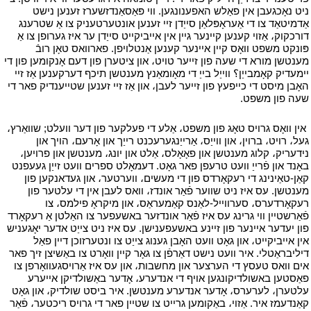
ניט נאָכגעבן אין פאַלש האפענונגען. ווי פּאַסאַנדזשערז זענען נישט
אַדמיטאַד צו די אַעראָפּלאַן סייַדן זיי זענען אונטערטעניק צו אַ שטרענג
דורכקוק، אַזוי קענען קיינער גיין אין אייביקייט סייַדן ער איז גערופן צו אַ
פּונקט משפט וואָס קיין איינער קענען אַנטלויפן. פארוואס טאָן רובֿ
מענטשן מורא די שעה פון זייער טויט، און ציטערן פון דעם אָנקומען פון די
יימעדיק קאָמבייַן؟ ווייַל בייַ די מאָומאַנץ מענטשן תיכף דערקענען אַז זיי
האָבן מיסט די כייפעץ פון זייער לעבן، און אַז זיי זענען שטייענדיק פאר די
שעה פון משפט.
י
י
אין וואָס גרויס טאָג פון משפט، אַלע די פעלקער פון דער וועלט; שוואַרץ،
געל، רויט، ברוין، און ווייַס، אַרייַנגערעכנט רייַך און אָרעם، הויך און
נידעריק، קלוג מענטשן און פאָאָלס، אַלט און יונג، מענטשן און פרויען،
באָנד און פֿרייַ וועט טרעפן פאר גאָט. דעמאָלט ספרים וועט זייַן געעפנט
קאַן-טאַינינג די רעקאָרדס פון די מעשים، ווערטער، און געדאנקען פון
מענטשן. עס איז ניט שווער פֿאַר אונדז، וואס לעבן אין די עלטער פון
רעקאָרדערס، סערווייל-לאַנס קאַמעראַס، און מיקראָ פילמס، צו
פֿאַרשטיין ווי גרינג עס איז פֿאַר אונדזער באשעפער צו האַלטן אַ רעקאָרד
פון יעדער איינער פון זיינע באשעפענישן. עס איז ניט צייַט אדער יאָגעניש
אין אייביקייט، און גאָט וועט האָבן גענוג צייַט צו ונטערזוכן דיין פאַל
דיליבראַטלי. איר וועט נישט דאַרפֿן צו גאָר קיין וואָרט צו באַשיצן זיך פאר
אים וואס טעסץ די הערצער און מחשבות، און עס איז אַרויסגעוואָרפן צו
פאַסטען באשולדיקונגען אויף די אנדערע، אָדער באַשולדיקן אייערע
עלטערן، לערערס، אָדער אנדערע מענטשן. איר ביסט שולדיק، און גאָט
קאַנדעמז איר. אַזוי، באַקומען גרייט צו שטיין פאר די גרויס ריכטער، פֿאַר