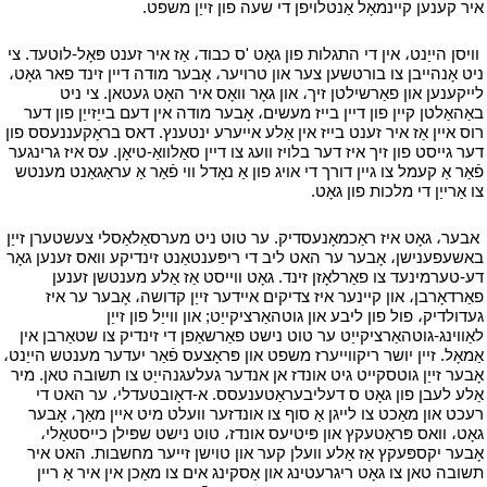
איר קענען קיינמאָל אַנטלויפן די שעה פון זייַן משפט.
י
י
וויסן הייַנט، אין די התגלות פון גאָט 'ס כבוד، אַז איר זענט פּאָל-לוטעד. צי
ניט אָנהייבן צו בורטשען צער און טרויער، אָבער מודה דיין זינד פאר גאָט،
לייקענען און פאַרשילטן זיך، און גאָר וואָס איר האָט געטאן. צי ניט
באַהאַלטן קיין פון דיין בייז מעשים، אָבער מודה אין דעם בייַזייַן פון דער
רוס איין אַז איר זענט בייז אין אַלע אייערע ינטענץ. דאס בראָקעננעסס פון
דער גייסט פון זיך איז דער בלויז וועג צו דיין סאַלוואַ-טיאָן. עס איז גרינגער
פֿאַר אַ קעמל צו גיין דורך די אויג פון אַ נאָדל ווי פֿאַר אַ עראַגאַנט מענטש
צו אַרייַן די מלכות פון גאָט.
י
י
אבער، גאָט איז ראַכמאָנעסדיק. ער טוט ניט מערסאַלאַסלי צעשטערן זייַן
באשעפענישן، אָבער ער האט ליב די ריפּענטאַנט זינדיקע וואס זענען גאָר
דע-טערמינעד צו פאַרלאָזן זינד. גאָט ווייסט אַז אַלע מענטשן זענען
פאַרדאָרבן، און קיינער איז צדיקים איידער זייַן קדושה، אָבער ער איז
געדולדיק، פול פון ליבע און גוטהאַרציקייַט; און ווייַל פון זייַן
לאַווינג-גוטהאַרציקייַט ער טוט נישט פאַרשאַפן די זינדיק צו שטאַרבן אין
אַמאָל. זיין יושר ריקווייערז משפט און פּראָצעס פֿאַר יעדער מענטש הייַנט،
אָבער זייַן גוטסקייט גיט אונדז אן אנדער געלעגנהייַט צו תשובה טאן. מיר
אַלע לעבן פון גאָט ס דעליבעראַטענעסס. א-דאָובטעדלי، ער האט די
רעכט און מאַכט צו לייגן אַ סוף צו אונדזער וועלט מיט איין מאַך، אָבער
גאָט، וואס פּראַטעקץ און פּיטיעס אונדז، טוט נישט שפּילן כייסטאַלי،
אָבער יקספּעקץ אַז אַלע וועלן קער און טוישן זייער מחשבות. האט איר
תשובה טאן צו גאָט ריגרעטינג און אַסקינג אים צו מאַכן אין איר אַ ריין