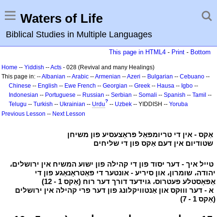
Waters of Life
Biblical Studies in Multiple Languages
This page in HTML4
-
Print
-
Bottom
Home
--
Yiddish
--
Acts
- 028 (Revival and many Healings)
This page in: --
Albanian
--
Arabic
--
Armenian
--
Azeri
--
Bulgarian
--
Cebuano
--
Chinese
--
English
--
Ewe
French
--
Georgian
--
Greek
--
Hausa
--
Igbo
--
Indonesian
--
Portuguese
--
Russian
--
Serbian
--
Somali
--
Spanish
--
Tamil
--
?
Telugu
--
Turkish
--
Ukrainian
--
Urdu
--
Uzbek
-- YIDDISH --
Yoruba
Previous Lesson
--
Next Lesson
י
אַקס - אין די טריומפאַל פּראָצעסיע פון משיחן
י
י
שטודיום אין דעם אַקס פון די שליחים
י
י
טייל איך - דער יסוד פון די קהילה פון ישוע המשיח אין ירושלים،
יהודה، שומרון، און סיריע - אונטער די פּאַטראָנאַגע פון די
אַפּאָסטלע פעטרוס، גוידעד דורך דער רוח (אַקס 1 - 12)
י
י
א - דער וווּקס און אַנטוויקלונג פון דער פרי קהילה אין ירושלים
(אַקס 1 - 7)
י