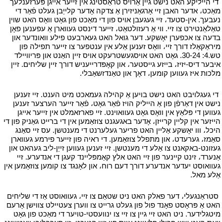
י
די הייליקע האט נישט גיין אַרויס טראַסטינג אין זייער אייגן פּערזענלעך
מאַכט، אדער האבן זיי אָרגאַניזירן אַ צדקה אָדער קלייַבן געלט פֿאַר די
נעבעך. אין-סטעד، זיי געגעבן אויס פון די מאַכט פון גאָט וואָס האט שוין
טאַלאַנטירט צו זיי. ווי אַ רעזולטאַט، זייער דינסט געווארן אַ עפענען פאָן
בדעה צו אכפערן יאָשקע. דער גואל האט געארבעט פילע וואונדער און
מיראַקאַלז דורך זיי، וואָס זענען אַלע אין ענטפער צו זייער תפילה פון
טש.4: 30-24. גאָט האט אויסגעשטרעקט אויס זיין האַנט און פּריוויילד
איבער דיס-יזיז، בייזע גייסטער، און קאָפּדרייעניש דורך זיין שליחים. זיין
מלכות איז געווען קומען، דאָך און טאַנדזשאַבלי.
י
י
די געגלויבט האט נישט בויען אַ קהילה געמאכט מיט הענט. זיי זענען
נישט אין דאַרפֿן פון אַ הייליק הויז פֿאַר גאָט، פֿאַר זייער הערצער זענען
געווען די פּלאַץ אין וואָס גאָט געוואוינט. זיי פארזאמלט אין זייער אייגן
הייזער אין קליין קרייזן، אָדער באגעגנט צוזאַמען אין די ברייט גאַניק פון די
היכל، ווו יאָשקע אַליין האט פריער געלערנט די מענטשן. עס זיי סאַנג
סאַמז، גערעדט، און מתפלל צוזאַמען. די ראיה פון זייער פירמע געווארן
געזונט-באקאנט צו אַלע די מענטשן. זיי זענען געווען זייַן-ליב געהאט און
אַנערד، זינט קיינער פון זיי האט אלץ קאַמפּליינד קעגן די אנדערע. זיי
געוואוסט יעדער אנדערע דורך דעם רוח، און לאָנגד צו קומען צוזאַמען אין
אַלע מאל.
י
י
סטראַנגעלי، דער פאלק האט ניט שטאַם צו זיי، געוואוסט אַז די שליחים
האט אַ פּראָסט פאָנד פול פון געלט גרייט צו ווערן צעטיילט צווישן אָרעם
מיטגלידער. ניט האט זיי גיין צו זיי צו ינוועסטי-טויער די מאַכט פון גאָט