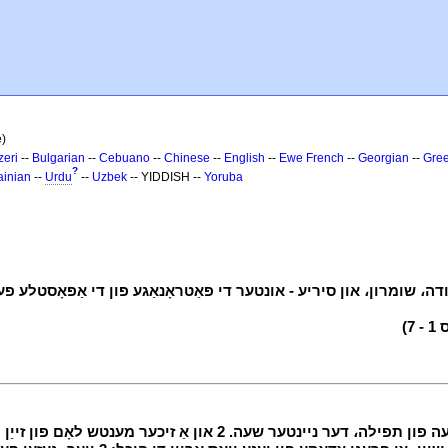
e)
zeri
--
Bulgarian
--
Cebuano
--
Chinese
--
English
--
Ewe
French
--
Georgian
--
Gre
?
ainian
--
Urdu
--
Uzbek
-- YIDDISH --
Yoruba
)
י
1 איצט פעטרוס און יוחנן געגאנגען זיך צוזאַמען צו די היכל בייַ די שעה פון תפילה،