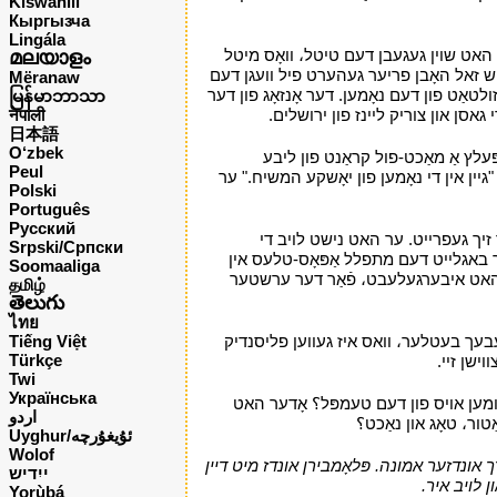
Kiswahili
Кыргызча
Lingála
האט שוין געגעבן דעם טיטל، וואָס מיטל
മലയാളം
טש זאל האָבן פריער געהערט פיל וועגן דעם
Mëranaw
לטאַט פון דעם נאָמען. דער אָנזאָג פון דער
မြန်မာဘာသာ
גאסן און צוריק ליינז פון ירושלים.
י
नेपाली
日本語
O‘zbek
ּעלץ אַ מאַכט-פול קראַנט פון ליבע
Peul
"גיין אין די נאָמען פון יאָשקע המשיח." ער
Polski
Português
Русский
ך זיך געפרייט. ער האט נישט לויב די
Srpski/Српски
ר באגלייט דעם מתפלל אַפּאָס-טלעס אין
Soomaaliga
. ער האט איבערגעלעבט، פֿאַר דער ערשטער
தமிழ்
తెలుగు
ไทย
סט די נעבעך בעטלער، וואס איז געווען פליסנדיק
Tiếng Việt
Türkçe
ישן זיי.
י
Twi
Українська
ן קומען אויס פון דעם טעמפּל؟ אָדער האט
اردو
ַטור، טאָג און נאַכט؟
י
Uyghur/ئۇيغۇرچه
Wolof
ך אונדזער אמונה. פּלאָמבירן אונדז מיט דיין
ייִדיש
ן לויב איר.
י
Yorùbá