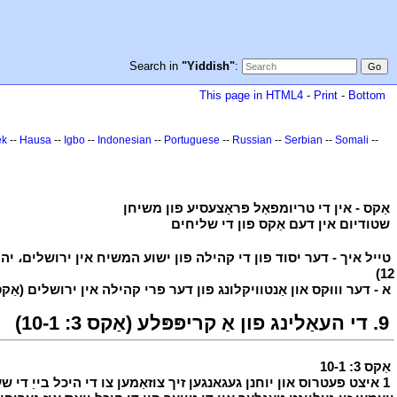
Search in
"Yiddish"
:
This page in HTML4
-
Print
-
Bottom
ek
--
Hausa
--
Igbo
--
Indonesian
--
Portuguese
--
Russian
--
Serbian
--
Somali
--
י
אַקס - אין די טריומפאַל פּראָצעסיע פון משיחן
י
י
שטודיום אין דעם אַקס פון די שליחים
י
י
12)
י
י
א - דער וווּקס און אַנטוויקלונג פון דער פרי קהילה אין ירושלים (אַקס 1 - 7
י
9. די העאַלינג פון אַ קריפּפּלע (אַקס 3: 10-1)
י
י
אַקס 3: 10-1
י
י