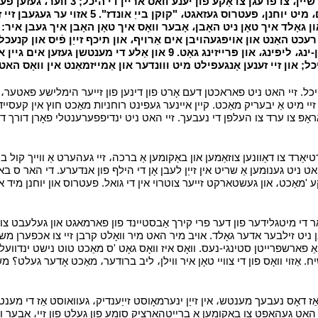
וועמען זיי געלייגט טעגלעך אין די טויער פון די היכל וואָ
טעמפּל، געבעטן פֿאַר צדאָקע. 4 און פאַרריכטן-ינג זייַן אויגן
ס געזאגט، "זילבער און גאָלד איך טאָן ניט האָבן، אָבער וואָס איך טאָן האָבן איך גע
יכל; און זיי זענען אָנגעפילט מיט ווונדער און אַמייזמאַנט אין וואָס הא
ל. זיי האט ניט פאראכטן דעם אָרט פון דינען פון זייער הימלישע פאטער، כא
 זיי מיט אַ יבעריק מאַכט. קיין איינער געפינט רוחניות מאַכט חוץ אין קעס
ַראָפּ צו ערד צו העלפן די נעבעך. זיי האט ניט ינדיפפערענטלי פאָרן דורך דעם 
ַרד צו דאַוונען צוזאַמען און באַקומען אַ ברכה، זיי געהערט אַ ווייך קול בייַ 
ניט גענומען אַ שריט אין זייַן לעבן אָן די הילף פון אנדערע. די האר ס 
'מאַכט، און געשטארקט זייער צוטרוי אין די גואל. פעטרוס און יוחנן מיד איי
 די מיטגלידער פון דער פרי קירך אַבסטיינד פון פארמאגט און געלעבט צוזאַ
ניט זילבער אדער גאָלד. אויב מיר האט מיר וואָלט קרבן זיי צו אכפערן משיח
 אַ פארשפרייטן סטינגי-נעס. וואָס איז וואָס גאָט 'ס מאַכט טוט נישט ינדוועלל
יח. אַזוי וואָס פון די צוויי טאָן איר ווילן، ליב ברודער، מאַכט אָדער געלט؟ 
ַז דאָס נעבעך מענטש، אין זייַן ינערמאָוסט זייַענדיק، געוואוסט אַז די מע
אט געהאפט צו באַקומען אַ ברייטהאַרציק סומע פון ​​געלט פון זיי، אָבער וו