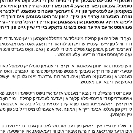
באַקומען עטלעכע-זאַך פון זיי. 6 דערנאך פעטרו
געוואוסט אַז עס איז ער וואס בעגינג צדאָקע בייַ די שיין גייט פון די ה
י
נאָך די שליחים און קהילה מיטגלידער מתפלל צוזאַמען זיי ען-טערעד די היכ
רוח. ווייַל פון זייער קעסיידערדיק תפילות און ריין דאנק גאָט האט אנגעטאן
'הערצער זענען געווען אָנגעפילט מיט די ליבע פון ​​גאָט، וואָס בענדס וועג א
גאָט פּראַמפּס אונדז צו דינען אַלע מענטשן.
י
י
ווען פעטרוס און יוחנן געגאנגען אַרויף צו די ענג און טומלדיק טעמפּל קאָורטיא
ינטער-רופּטעד דורך אַ נעבעך מענטש פארקריפלטער פון געבורט، וואס האט 
מענטש און געבעטן צו העלפן אים. דער רוח ערדזשד זיי צו גלויבן אין יאָשקע 
נאָמען אין די צאָרעס מענטש.
י
י
פעטרוס דערציילט די נעבעך מענטש אַז ער איז נישט ריטשער ווי אים، פֿאַר
אויסגעדריקט די פּרינסי-פּלע קלאָר אין יעדער לעבעדיק קהילה: "מיר האָבן 
אַרויף אין די אַלגעמיינע פאָנד פון אַ קירך עס איז ביסל ליבע، און אַנשטאָט
ליידיק פון געלט، אָבער רייַך אין אמונה، איז אָנגעפילט מיט די ליבע פון ​​מש
גיין צוזאַמען.
י
י
די שליחים גייזד אין די אויגן פון דעם מענטש לאָם פון געבורט. זיי סענסט א
אים אָדער פאַרלאַנג צו הערשן איבער אים ווי דעמאַגאַגז. אין ערשטער، ער ה