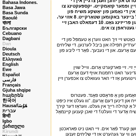
ס איז גערופן שיין، צו פרעגן צדאָקע פון ​​יענע וואס אריין די היכל; 3 ווער، געזען פעטרוס און יוחנן וועגן צו גיין אין די
Bahasa Indones.
 אויף אים، מיט יוחנן، פעטרוס געזאגט، "קוקן בייַ אונדז". 5 אזוי ער געגעבן זיי זייַן ופמער קזאַמקייַט، יקספּעקטינג צו
Basa Jawa
בן איר: אין די נאָמען פון יאָשקע משיח פון
Basa Sunda
נצרת، העכערונג אַרויף און גיין". 7 און ער האט גענומען אים דורך די רעכט האַנט און אויפגעהויבן אים אַרויף، און תיכף זייַן פֿיס און קנעכל ביינער באקומען שטאַרקייַט. 8 אזוי ער،
Baoulé
ליפּינג אַרויף، געשטאנען און געגאנגען און אריין די היכל מיט זיי - גיין-ינג، ליפּינג، און פּרייזינג גאָט. 9 און אַלע די מענטשן געזען אים גיין און פּרייזינג גאָט. 10 דעמאלט האבן זיי
বাংলা
ט געטראפן צו אים.
י
Български
Cebuano
Dagbani
ָטש זיי זיך האט ווערן אַ טעמפּל פון די
Dan
יידערדיק תפילה און ביבל לערנען. די שליחים
Dioula
אָרעם، און די נעבעך، פֿאַר די ליבע פון ​​
Deutsch
Ελληνικά
English
זיי. זיי פארקערט אַרום، ווייל שוין
Ewe
באדינער האט רחמנות אויף דעם אָרעם
Español
נגעזען אַז די האר געוואלט צו אכפערן זיין
فارسی
Français
Gjuha shqipe
מען פון אַ פּראָסט פאָנד. פעטרוס
հայերեն
한국어
 און דינען דעם אָרעם. "ווו געלט איז כיפּט
Hausa/هَوُسَا
 אַ קהילה רייַך אין געלט، וועראַז דער קירך
עברית
משיח אָדער די וועלט؟ די זאכן קענען קיינמאָל
हिन्दी
Igbo
ქართული
נטשן קערד פֿאַר אים. זיי האט ניט פאראכטן
Kirundi
ען ווי ער געהערט אַז די שליחים זענען