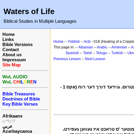
Waters of Life
Biblical Studies in Multiple Languages
Home
Links
Home
--
Yiddish
--
Acts
- 018 (Healing of a Crippl
Bible Versions
This page in: --
Albanian
--
Arabic
--
Armenian
--
A
Contact
Spanish
--
Tamil
--
Telugu
--
Turkish
--
Ukr
About us
Previous Lesson
--
Next Lesson
Impressum
Site Map
WoL AUDIO
WoL
CH
I
L
D
R
E
N
טייל איך - דער יסוד פון די קהילה פון ישוע המשיח אין ירושלים، יהודה، שומרון، און סיריע - אונטער די פּאַטראָנאַגע פון די אַפּאָסטלע פעטרוס، גוידעד דורך דער רוח (אַקס 1 -
Bible Treasures
Doctrines of Bible
Key Bible Verses
Afrikaans
አማርኛ
عربي
 דער ניינטער שעה. 2 און אַ זיכער מענטש לאָם פון זייַן מוטער 'ס טראכט איז געווען געפירט،
Azərbaycanca