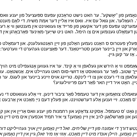
מען פון "יאָשקע". ער האט נישט טראַכטן עפּעס ספּעציעל פון יענע וואס 
، העאַלער، און גואל עס איז، וואס איז אַליין דער אמת משיח. די לאָם מענ
רקט עפּעס פון דער אקעאן פון פרייד אַז געוואוינט אין מענטשן ווי אַ רעזו
ן דעמאָלט גענומען אים צו הימל، האט ניט שייַעך-מאַינעד פאַרבאָרגן אין די 
פּעלץ פעטרוס ס האַנט נעמען האַלטן פון זייַן האַנטגעלענק، און דעמאָלט פ
טאַרק און זייַן ביינער זענען סטרייטאַנד. דער פּאַציענט געהערט די ווערטער: 
ז ער קען גיין.
י
מפּט ווי אַ הירש און געלאפן ווי אַ קינד. ער איז געווען אָנגעפילט מיט הוי
ַך שטוב، פֿאַר ער געוואוסט אַז דזשי-סוס האט געהיילט אים. אַנשטאָט، ע
ר געלאפן צו די רעכט און צו די לינקס، טריינג אויס זיינע ביינער און לעגס
יין. האָט איר דיין האר פֿאַר דעם פּריווילעגיע؟
י
ענטשן זענען אלנגעזאמלט צוזאַמען אין דער טעמפּל פֿאַר ציבור דינען. זיי אַלע געוואו
מאַכט. זיי זענען אַלע דערשטוינט، און פּעלץ דעם נייַ מאַכט אין אַרבעט צוו
פון גאָט 'ס טעמפּל، אַסקינג צדאָקע און רחמנות פון יענע וואס אַרייַן אין או
נגען און פאָרשלאָגן לויב אין זיין נאָמען؟ צי איר תמיד אכפערן אים מיט דיין נא
דורך די אמונה פון דיין שליחים. זאל דיין נאָמען זייַן אויך געהייליקט דור
ָמען. היילן אונדז מיט דיין מאַכט، אַזוי אַז מיר זאלן גיין אין דיין נאָמען או