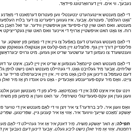
נעבעך، ווי אים، זייַן דערוואַרטונג פיידאַד.
י
י
די לאָם מענטש איינגעהערט ינטענטלי ווען פעטרוס דערמאנט די מאָדנע נאָ
"גאָט העלפט". פעטרוס، אָבער، איז געווען ריפערינג צו דער בלויז העלפּער
מענטש، וואס האט שוין קרו-סיפיעד און אויפשטיין ווידער. ער זאל האָבן באמע
רוח، אַז גאָט האט אויפשטיין אַרויף די איינער וואס האט שוין געקרייציקט או
י
די לאָם מענטש געהערט דעם באַפֿעל צו גיין אין די נאָמען פון יאָשקע. ער 
פליסנדיק דורך זייַן גוף. פּלוצלינג זייַן מוס-קלעס און אַנגקאַלז געוואקסן ש
ווענטשערד צו נעמען דער ערשטער שריט און געזען، מיט גרויס יבערראַשן، אַ
י
די לאָם מענטש האט קיינמאָל גענומען אַ שריט אין זייַן לעבן. איצט ער דזשאַ
שליחים، אָבער מיד געלויבט גאָט. די געהיילט מענטש האט נישט לויפן גליי
דעם טעמפּל צו דינען און לויבן גאָט מיט זיי. אין זייַן איבערפולט פרייד ע
צייַט، וואָס מיר עקס-פּעריענסע וואָכעדיק - גאָט גיט אונדז חן אַז מיר זאלן ג
י
זינט עס איז איצט 3:00 אין די נאָכמיטאָג، פילע פון ​​די מ
וועגן גערן און עקס-סעעדינגלי טשירפלי. ער האט ווערן אַ סימען פון משיח 'ס 
י
וואָס וועגן איר، ליב ברודער؟ צי איר זיצן ווי די לאָם מענטש אין די טויער 
יאָשקע 'מאַכט שייַעך-וויוועד איר، אַזוי אַז איר קענען גיין، שפּרינגען، שפּרי
י
תפילה:
אָ האר יאָשקע משיח، מיר דאנק איר אַז איר געהיילט די לאָם מענטש 
רחמנות، אַזוי אַז מיר זאלן נישט ליבע געלט، אָבער דינען דעם נעבעך אין דיין נא