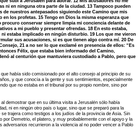
que subí a Jerusalén para adorar. 12 Mis acusadores no me
as ni en ninguna otra parte de la ciudad. 13 Tampoco pueden
ios de nuestros antepasados siguiendo este Camino que mis
to en los profetas. 15 Tengo en Dios la misma esperanza que
to procuro conservar siempre limpia mi conciencia delante de
ativos a mi pueblo y presentar ofrendas. 18 En esto estaba,
i estaba implicado en ningún disturbio. 19 Los que me vieron
ormular sus acusaciones, si es que tienen algo contra mí. 20 De
Consejo, 21 a no ser lo que exclamé en presencia de ellos: “Es
ntonces Félix, que estaba bien informado del Camino,
denó al centurión que mantuviera custodiado a Pablo, pero que
que había sido comisionado por el alto consejo al principio de su
 años, y que conocía a la gente y sus sentimientos, especialmente
do que no estaba en el tribunal por su propio nombre, sino por
al demostrar que en su última visita a Jerusalén sólo había
ad, ni en ningún otro país o lugar, sino que se preparó para la
e trajera como testigos a los judíos de la provincia de Asia. Sin
o por Demetrio, el platero, y muy probablemente con el apoyo y la
 adversarios recurrieron a la violencia al no poder vencer a Pablo