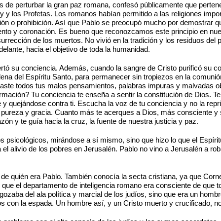
de perturbar la gran paz romana, confesó públicamente que pertenecí
 y los Profetas. Los romanos habían permitido a las religiones impor
ión o prohibición. Así que Pablo se preocupó mucho por demostrar q
nto y coronación. Es bueno que reconozcamos este principio en nues
urrección de los muertos. No vivió en la tradición y los residuos de
delante, hacia el objetivo de toda la humanidad.
ertó su conciencia. Además, cuando la sangre de Cristo purificó su c
llena del Espíritu Santo, para permanecer sin tropiezos en la comun
te todos tus malos pensamientos, palabras impuras y malvadas obras 
irmación? Tu conciencia te enseña a sentir la constitución de Dios. T
y quejándose contra ti. Escucha la voz de tu conciencia y no la reprim
, pureza y gracia. Cuanto más te acerques a Dios, más consciente y s
zón y te guía hacia la cruz, la fuente de nuestra justicia y paz.
s psicológicos, mirándose a sí mismo, sino que hizo lo que el Espírit
l alivio de los pobres en Jerusalén. Pablo no vino a Jerusalén a roba
 de quién era Pablo. También conocía la secta cristiana, ya que Cornel
 que el departamento de inteligencia romano era consciente de que tod
ozaba del ala política y marcial de los judíos, sino que era un hombre
os con la espada. Un hombre así, y un Cristo muerto y crucificado, n