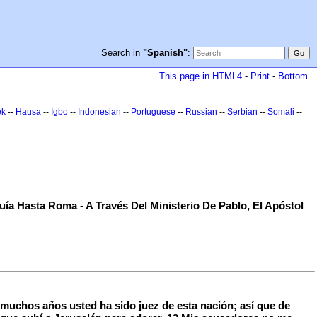
Search in
"Spanish"
:
This page in HTML4
-
Print
-
Bottom
ek
--
Hausa
--
Igbo
--
Indonesian
--
Portuguese
--
Russian
--
Serbian
--
Somali
--
ía Hasta Roma - A Través Del Ministerio De Pablo, El Apóstol
muchos años usted ha sido juez de esta nación; así que de