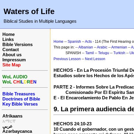
Waters of Life
Biblical Studies in Multiple Languages
Home
Links
Home
--
Spanish
--
Acts
- 114 (The First Hearing of
Bible Versions
This page in: --
Albanian
--
Arabic
--
Armenian
--
A
Contact
SPANISH --
Tamil
--
Telugu
--
Turkish
--
Uk
About us
Previous Lesson
--
Next Lesson
Impressum
Site Map
HECHOS - En La Procesión Triunfal De
Estudios sobre los Hechos de los Apó
WoL AUDIO
WoL
CH
I
L
D
R
E
N
PARTE 2 - Informes Sobre La Predicaci
Comisionado Por El Espíritu San
Bible Treasures
E - El Encarcelamiento De Pablo En Je
Doctrines of Bible
Key Bible Verses
9. La primera audiencia de
Afrikaans
አማርኛ
HECHOS 24:10-23
عربي
10 Cuando el gobernador, con un gesto
Azərbaycanca