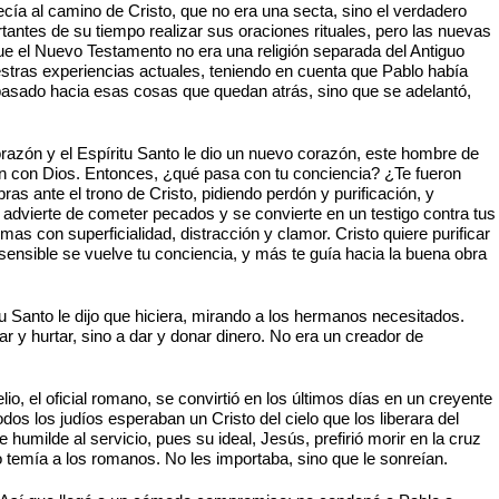
a al camino de Cristo, que no era una secta, sino el verdadero
tantes de su tiempo realizar sus oraciones rituales, pero las nuevas
ue el Nuevo Testamento no era una religión separada del Antiguo
tras experiencias actuales, teniendo en cuenta que Pablo había
l pasado hacia esas cosas que quedan atrás, sino que se adelantó,
orazón y el Espíritu Santo le dio un nuevo corazón, este hombre de
ión con Dios. Entonces, ¿qué pasa con tu conciencia? ¿Te fueron
ante el trono de Cristo, pidiendo perdón y purificación, y
e advierte de cometer pecados y se convierte en un testigo contra tus
as con superficialidad, distracción y clamor. Cristo quiere purificar
ensible se vuelve tu conciencia, y más te guía hacia la buena obra
u Santo le dijo que hiciera, mirando a los hermanos necesitados.
r y hurtar, sino a dar y donar dinero. No era un creador de
io, el oficial romano, se convirtió en los últimos días en un creyente
os los judíos esperaban un Cristo del cielo que los liberara del
 humilde al servicio, pues su ideal, Jesús, prefirió morir en la cruz
o temía a los romanos. No les importaba, sino que le sonreían.