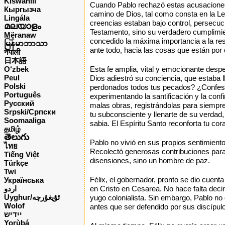
Kiswahili
Cuando Pablo rechazó estas acusaciones 
Кыргызча
camino de Dios, tal como consta en la Ley
Lingála
creencias estaban bajo control, persecuc
മലയാളം
Testamento, sino su verdadero cumplimie
Mëranaw
concedido la máxima importancia a la res
မြန်မာဘာသာ
ante todo, hacia las cosas que están por 
नेपाली
日本語
O‘zbek
Esta fe amplia, vital y emocionante desp
Peul
Dios adiestró su conciencia, que estaba 
Polski
perdonados todos tus pecados? ¿Confesas
Português
experimentando la santificación y la conf
Русский
malas obras, registrándolas para siempre 
Srpski/Српски
tu subconsciente y llenarte de su verdad
Soomaaliga
sabia. El Espíritu Santo reconforta tu cora
தமிழ்
తెలుగు
Pablo no vivió en sus propios sentimiento
ไทย
Recolectó generosas contribuciones para e
Tiếng Việt
disensiones, sino un hombre de paz.
Türkçe
Twi
Félix, el gobernador, pronto se dio cuenta
Українська
اردو
en Cristo en Cesarea. No hace falta decir
Uyghur/ئۇيغۇرچه
yugo colonialista. Sin embargo, Pablo no g
Wolof
antes que ser defendido por sus discípul
ייִדיש
Yorùbá