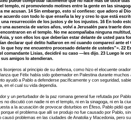
sted puede comprobar fácilmente que no hace más de doce días 
el templo, ni promoviendo motines entre la gente en las sinagog
ra me acusan. 14 Sin embargo, esto sí confieso: que adoro al D
 acuerdo con todo lo que enseña la ley y creo lo que está escri
una resurrección de los justos y de los injustos. 16 En todo es
una ausencia de varios años, volví a Jerusalén para traerle don
encontraron en el templo. No me acompañaba ninguna multitud, n
 Asia, y son ellos los que deberían estar delante de usted para f
an declarar qué delito hallaron en mí cuando comparecí ante el 
r lo que hoy me encuentro procesado delante de ustedes”». 22 E
 comandante Lisias, decidiré su caso —les dijo. 23 Luego le or
ue sus amigos lo atendieran.
lisonjeros al principio de su defensa, como hizo el elocuente orador 
nfianza que Félix había sido gobernador en Palestina durante muchos
to ayudó a Pablo a defenderse pacíficamente y con seguridad, sabien
a, en el cual su vida dependía.
dor y un perturbador de la paz romana general fue refutada por Pablo 
no discutió con nadie ni en el templo, ni en la sinagoga, ni en la ciud
sta a la acusación de provocar disturbios en Éfeso, Pablo pidió que s
porque el problema que allí se produjo no fue causado por Pablo, sin
no causó problemas en las ciudades de Anatolia y Macedonia, pero sus