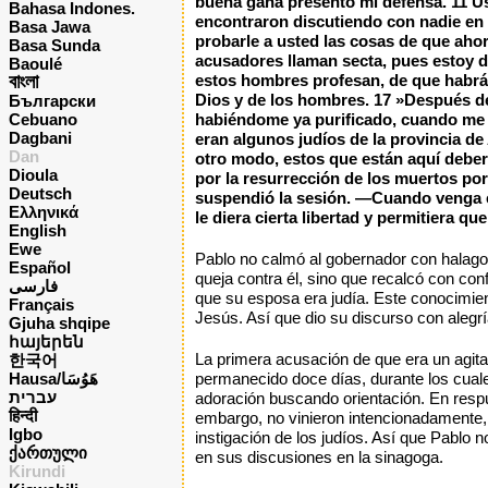
buena gana presento mi defensa. 11 U
Bahasa Indones.
encontraron discutiendo con nadie en 
Basa Jawa
probarle a usted las cosas de que aho
Basa Sunda
acusadores llaman secta, pues estoy de
Baoulé
বাংলা
estos hombres profesan, de que habrá 
Dios y de los hombres. 17 »Después de 
Български
Cebuano
habiéndome ya purificado, cuando me 
Dagbani
eran algunos judíos de la provincia de
Dan
otro modo, estos que están aquí deberí
Dioula
por la resurrección de los muertos po
Deutsch
suspendió la sesión. —Cuando venga el
Ελληνικά
le diera cierta libertad y permitiera q
English
Ewe
Pablo no calmó al gobernador con halagos 
Español
queja contra él, sino que recalcó con co
فارسی
que su esposa era judía. Este conocimien
Français
Jesús. Así que dio su discurso con alegrí
Gjuha shqipe
հայերեն
La primera acusación de que era un agita
한국어
Hausa/هَوُسَا
permanecido doce días, durante los cuales 
עברית
adoración buscando orientación. En respue
हिन्दी
embargo, no vinieron intencionadamente, 
Igbo
instigación de los judíos. Así que Pablo 
ქართული
en sus discusiones en la sinagoga.
Kirundi