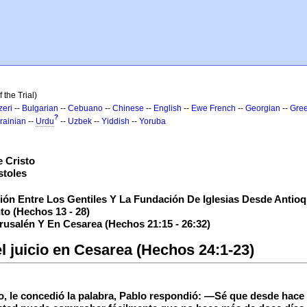
 the Trial)
zeri
--
Bulgarian
--
Cebuano
--
Chinese
--
English
--
Ewe
French
--
Georgian
--
Gre
?
rainian
--
Urdu
--
Uzbek
--
Yiddish
--
Yoruba
 Cristo
stoles
ón Entre Los Gentiles Y La Fundación De Iglesias Desde Antioqu
to (Hechos 13 - 28)
rusalén Y En Cesarea (Hechos 21:15 - 26:32)
l juicio en Cesarea (Hechos 24:1-23)
, le concedió la palabra, Pablo respondió: —Sé que desde hace 