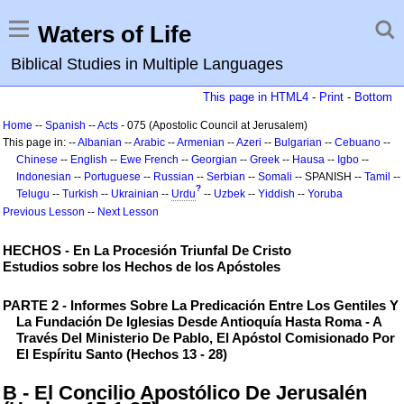
Waters of Life
Biblical Studies in Multiple Languages
This page in HTML4
-
Print
-
Bottom
Home
--
Spanish
--
Acts
- 075 (Apostolic Council at Jerusalem)
This page in: --
Albanian
--
Arabic
--
Armenian
--
Azeri
--
Bulgarian
--
Cebuano
--
Chinese
--
English
--
Ewe
French
--
Georgian
--
Greek
--
Hausa
--
Igbo
--
Indonesian
--
Portuguese
--
Russian
--
Serbian
--
Somali
-- SPANISH --
Tamil
--
?
Telugu
--
Turkish
--
Ukrainian
--
Urdu
--
Uzbek
--
Yiddish
--
Yoruba
Previous Lesson
--
Next Lesson
HECHOS - En La Procesión Triunfal De Cristo
Estudios sobre los Hechos de los Apóstoles
PARTE 2 - Informes Sobre La Predicación Entre Los Gentiles Y
La Fundación De Iglesias Desde Antioquía Hasta Roma - A
Través Del Ministerio De Pablo, El Apóstol Comisionado Por
El Espíritu Santo (Hechos 13 - 28)
B - El Concilio Apostólico De Jerusalén