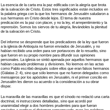
La esencia de la carta era la paz edificada con la alegría que brota
de la salvación de Cristo. Estos tres significados están incluidos en
la palabra griega con la que los hermanos de Jerusalén saludaron a
sus hermanos en Cristo desde lejos. El tema de nuestra
predicación es la paz con placer, y no la ley, el arrepentimiento y la
reprensión. Somos los siervos de tu alegría, llevándoles la plenitud
de la salvación en Cristo.
Del informe se desprende que los predicadores de la ley que fueron
a la iglesia de Antioquía no fueron enviados de Jerusalén, y no
habían recibido una orden para ser portavoces de lo resuelto, sino
que fueron en su propio nombre para difundir sus opiniones
personales. La iglesia se sintió apenada por aquellos hermanos que
habían causado problemas y divisiones. No leemos en las actas
como Pablo escribió después sobre ellos que eran falsos hermanos
(Gálatas 2: 4), sino que sólo leemos que no fueron delegados como
mensajeros por los apóstoles en Jerusalén, ni el primer concilio en
Jerusalén les dieron su acuerdo o la consideración a su obrar
dispar.
La maravilla de las maravillas es que el sínodo no redactó una carta
doctrinal, ni instrucciones detalladas, sino que acordó por
unanimidad elegir a dos hombres prudentes para que fueran
enviados a explicar el dictamen consensuado, pues las palabras