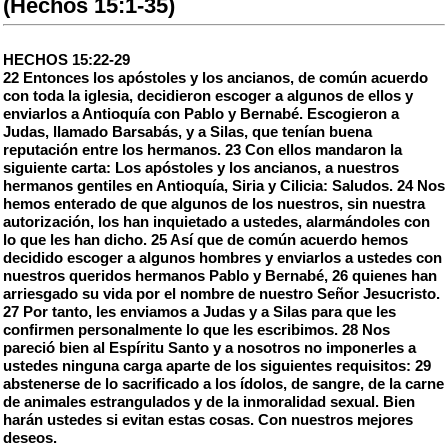
(Hechos 15:1-35)
HECHOS 15:22-29
22 Entonces los apóstoles y los ancianos, de común acuerdo
con toda la iglesia, decidieron escoger a algunos de ellos y
enviarlos a Antioquía con Pablo y Bernabé. Escogieron a
Judas, llamado Barsabás, y a Silas, que tenían buena
reputación entre los hermanos. 23 Con ellos mandaron la
siguiente carta: Los apóstoles y los ancianos, a nuestros
hermanos gentiles en Antioquía, Siria y Cilicia: Saludos. 24 Nos
hemos enterado de que algunos de los nuestros, sin nuestra
autorización, los han inquietado a ustedes, alarmándoles con
lo que les han dicho. 25 Así que de común acuerdo hemos
decidido escoger a algunos hombres y enviarlos a ustedes con
nuestros queridos hermanos Pablo y Bernabé, 26 quienes han
arriesgado su vida por el nombre de nuestro Señor Jesucristo.
27 Por tanto, les enviamos a Judas y a Silas para que les
confirmen personalmente lo que les escribimos. 28 Nos
pareció bien al Espíritu Santo y a nosotros no imponerles a
ustedes ninguna carga aparte de los siguientes requisitos: 29
abstenerse de lo sacrificado a los ídolos, de sangre, de la carne
de animales estrangulados y de la inmoralidad sexual. Bien
harán ustedes si evitan estas cosas. Con nuestros mejores
deseos.