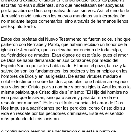
escritas no eran suficientes, sino que necesitaban ser apoyadas
por la palabra de Dios corporativa de sus siervos. Así, el sínodo de
Jerusalén envió junto con los nuevos mandatos su interpretación,
no mediante largos comentarios, sino a través de hermanos llenos
del Espíritu Santo.
Estos dos profetas del Nuevo Testamento no fueron solos, sino que
partieron con Bernabé y Pablo, que habían recibido un honor de la
iglesia de Jerusalén, que los elevaba por encima de toda culpa,
calificándolos de amados. Eran dignos de este título, pues el amor
de Dios se había derramado en sus corazones por medio del
Espíritu Santo que se les había dado. El amor, el gozo, la paz y la
salvación son los fundamentos, los poderes y los principios en los
hombres de Dios y en las iglesias. De estas virtudes maduró el
notable testimonio sobre los dos apóstoles: que habían arriesgado
sus vidas por Cristo, por su nombre y por su iglesia. Aquí leemos la
misma palabra que Cristo dijo de sí mismo: "El Hijo del hombre no
vino para que le sirvan, sino para servir y para dar su vida en
rescate por muchos". Este es el fruto esencial del amor de Dios.
Nos impulsa a sacrificarnos por los perdidos, como Cristo dio su
vida en rescate por los pecadores criminales. Este es el sentido
más profundo del cristianismo.
A continuación, leemos una declaración que está a punto de