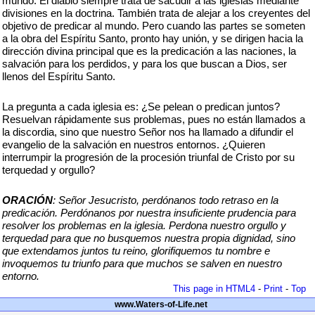
mundo. El diablo siempre trata de sacudir a las iglesias mediante
divisiones en la doctrina. También trata de alejar a los creyentes del
objetivo de predicar al mundo. Pero cuando las partes se someten
a la obra del Espíritu Santo, pronto hay unión, y se dirigen hacia la
dirección divina principal que es la predicación a las naciones, la
salvación para los perdidos, y para los que buscan a Dios, ser
llenos del Espíritu Santo.
La pregunta a cada iglesia es: ¿Se pelean o predican juntos?
Resuelvan rápidamente sus problemas, pues no están llamados a
la discordia, sino que nuestro Señor nos ha llamado a difundir el
evangelio de la salvación en nuestros entornos. ¿Quieren
interrumpir la progresión de la procesión triunfal de Cristo por su
terquedad y orgullo?
ORACIÓN
: Señor Jesucristo, perdónanos todo retraso en la
predicación. Perdónanos por nuestra insuficiente prudencia para
resolver los problemas en la iglesia. Perdona nuestro orgullo y
terquedad para que no busquemos nuestra propia dignidad, sino
que extendamos juntos tu reino, glorifiquemos tu nombre e
invoquemos tu triunfo para que muchos se salven en nuestro
entorno.
This page in HTML4
-
Print
-
Top
www.Waters-of-Life.net