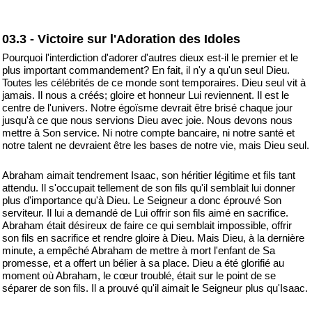
03.3 - Victoire sur l'Adoration des Idoles
Pourquoi l'interdiction d'adorer d'autres dieux est-il le premier et le
plus important commandement? En fait, il n'y a qu'un seul Dieu.
Toutes les célébrités de ce monde sont temporaires. Dieu seul vit à
jamais. Il nous a créés; gloire et honneur Lui reviennent. Il est le
centre de l'univers. Notre égoïsme devrait être brisé chaque jour
jusqu'à ce que nous servions Dieu avec joie. Nous devons nous
mettre à Son service. Ni notre compte bancaire, ni notre santé et
notre talent ne devraient être les bases de notre vie, mais Dieu seul.
Abraham aimait tendrement Isaac, son héritier légitime et fils tant
attendu. Il s'occupait tellement de son fils qu'il semblait lui donner
plus d'importance qu'à Dieu. Le Seigneur a donc éprouvé Son
serviteur. Il lui a demandé de Lui offrir son fils aimé en sacrifice.
Abraham était désireux de faire ce qui semblait impossible, offrir
son fils en sacrifice et rendre gloire à Dieu. Mais Dieu, à la dernière
minute, a empêché Abraham de mettre à mort l'enfant de Sa
promesse, et a offert un bélier à sa place. Dieu a été glorifié au
moment où Abraham, le cœur troublé, était sur le point de se
séparer de son fils. Il a prouvé qu'il aimait le Seigneur plus qu'Isaac.