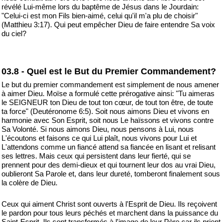
révélé Lui-même lors du baptême de Jésus dans le Jourdain:
"Celui-ci est mon Fils bien-aimé, celui qu'il m'a plu de choisir"
(Matthieu 3:17). Qui peut empêcher Dieu de faire entendre Sa voix
du ciel?
03.8 - Quel est le But du Premier Commandement?
Le but du premier commandement est simplement de nous amener
à aimer Dieu. Moïse a formulé cette prérogative ainsi: "Tu aimeras
le SEIGNEUR ton Dieu de tout ton cœur, de tout ton être, de toute
ta force" (Deutéronome 6:5). Soit nous aimons Dieu et vivons en
harmonie avec Son Esprit, soit nous Le haïssons et vivons contre
Sa Volonté. Si nous aimons Dieu, nous pensons à Lui, nous
L'écoutons et faisons ce qui Lui plaît, nous vivons pour Lui et
L'attendons comme un fiancé attend sa fiancée en lisant et relisant
ses lettres. Mais ceux qui persistent dans leur fierté, qui se
prennent pour des demi-dieux et qui tournent leur dos au vrai Dieu,
oublieront Sa Parole et, dans leur dureté, tomberont finalement sous
la colère de Dieu.
Ceux qui aiment Christ sont ouverts à l'Esprit de Dieu. Ils reçoivent
le pardon pour tous leurs péchés et marchent dans la puissance du
Saint-Esprit. Ils sont transformés à l'image de leur Père car ils prient