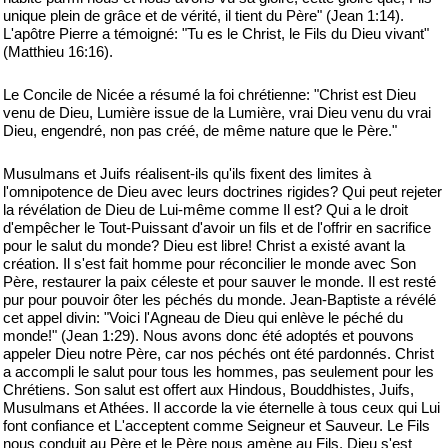
unique plein de grâce et de vérité, il tient du Père" (Jean 1:14).
L'apôtre Pierre a témoigné: "Tu es le Christ, le Fils du Dieu vivant"
(Matthieu 16:16).
Le Concile de Nicée a résumé la foi chrétienne: "Christ est Dieu
venu de Dieu, Lumière issue de la Lumière, vrai Dieu venu du vrai
Dieu, engendré, non pas créé, de même nature que le Père."
Musulmans et Juifs réalisent-ils qu'ils fixent des limites à
l'omnipotence de Dieu avec leurs doctrines rigides? Qui peut rejeter
la révélation de Dieu de Lui-même comme Il est? Qui a le droit
d'empêcher le Tout-Puissant d'avoir un fils et de l'offrir en sacrifice
pour le salut du monde? Dieu est libre! Christ a existé avant la
création. Il s'est fait homme pour réconcilier le monde avec Son
Père, restaurer la paix céleste et pour sauver le monde. Il est resté
pur pour pouvoir ôter les péchés du monde. Jean-Baptiste a révélé
cet appel divin: "Voici l'Agneau de Dieu qui enlève le péché du
monde!" (Jean 1:29). Nous avons donc été adoptés et pouvons
appeler Dieu notre Père, car nos péchés ont été pardonnés. Christ
a accompli le salut pour tous les hommes, pas seulement pour les
Chrétiens. Son salut est offert aux Hindous, Bouddhistes, Juifs,
Musulmans et Athées. Il accorde la vie éternelle à tous ceux qui Lui
font confiance et L'acceptent comme Seigneur et Sauveur. Le Fils
nous conduit au Père et le Père nous amène au Fils. Dieu s'est