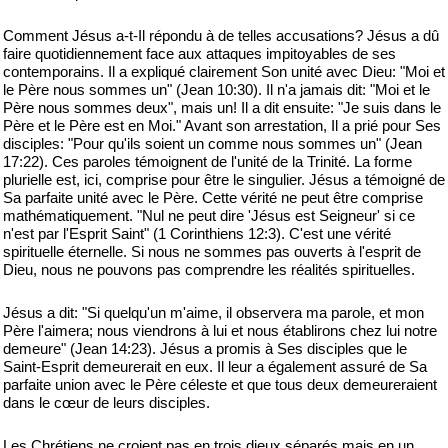
Comment Jésus a-t-Il répondu à de telles accusations? Jésus a dû
faire quotidiennement face aux attaques impitoyables de ses
contemporains. Il a expliqué clairement Son unité avec Dieu: "Moi et
le Père nous sommes un" (Jean 10:30). Il n'a jamais dit: "Moi et le
Père nous sommes deux", mais un! Il a dit ensuite: "Je suis dans le
Père et le Père est en Moi." Avant son arrestation, Il a prié pour Ses
disciples: "Pour qu'ils soient un comme nous sommes un" (Jean
17:22). Ces paroles témoignent de l'unité de la Trinité. La forme
plurielle est, ici, comprise pour être le singulier. Jésus a témoigné de
Sa parfaite unité avec le Père. Cette vérité ne peut être comprise
mathématiquement. "Nul ne peut dire 'Jésus est Seigneur' si ce
n'est par l'Esprit Saint" (1 Corinthiens 12:3). C'est une vérité
spirituelle éternelle. Si nous ne sommes pas ouverts à l'esprit de
Dieu, nous ne pouvons pas comprendre les réalités spirituelles.
Jésus a dit: "Si quelqu'un m'aime, il observera ma parole, et mon
Père l'aimera; nous viendrons à lui et nous établirons chez lui notre
demeure" (Jean 14:23). Jésus a promis à Ses disciples que le
Saint-Esprit demeurerait en eux. Il leur a également assuré de Sa
parfaite union avec le Père céleste et que tous deux demeureraient
dans le cœur de leurs disciples.
Les Chrétiens ne croient pas en trois dieux séparés mais en un