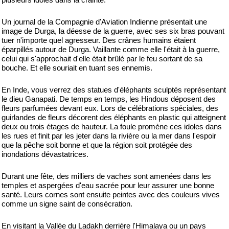
Un journal de la Compagnie d'Aviation Indienne présentait une
image de Durga, la déesse de la guerre, avec ses six bras pouvant
tuer n'importe quel agresseur. Des crânes humains étaient
éparpillés autour de Durga. Vaillante comme elle l'était à la guerre,
celui qui s'approchait d'elle était brûlé par le feu sortant de sa
bouche. Et elle souriait en tuant ses ennemis.
En Inde, vous verrez des statues d'éléphants sculptés représentant
le dieu Ganapati. De temps en temps, les Hindous déposent des
fleurs parfumées devant eux. Lors de célébrations spéciales, des
guirlandes de fleurs décorent des éléphants en plastic qui atteignent
deux ou trois étages de hauteur. La foule promène ces idoles dans
les rues et finit par les jeter dans la rivière ou la mer dans l'espoir
que la pêche soit bonne et que la région soit protégée des
inondations dévastatrices.
Durant une fête, des milliers de vaches sont amenées dans les
temples et aspergées d'eau sacrée pour leur assurer une bonne
santé. Leurs cornes sont ensuite peintes avec des couleurs vives
comme un signe saint de consécration.
En visitant la Vallée du Ladakh derrière l'Himalaya ou un pays