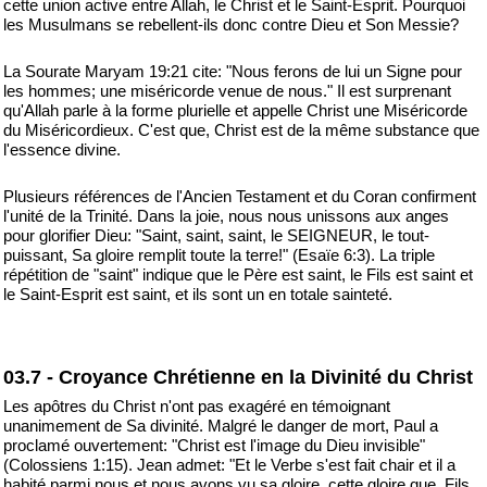
cette union active entre Allah, le Christ et le Saint-Esprit. Pourquoi
les Musulmans se rebellent-ils donc contre Dieu et Son Messie?
La Sourate Maryam 19:21 cite: "Nous ferons de lui un Signe pour
les hommes; une miséricorde venue de nous." Il est surprenant
qu'Allah parle à la forme plurielle et appelle Christ une Miséricorde
du Miséricordieux. C'est que, Christ est de la même substance que
l'essence divine.
Plusieurs références de l'Ancien Testament et du Coran confirment
l'unité de la Trinité. Dans la joie, nous nous unissons aux anges
pour glorifier Dieu: "Saint, saint, saint, le SEIGNEUR, le tout-
puissant, Sa gloire remplit toute la terre!" (Esaïe 6:3). La triple
répétition de "saint" indique que le Père est saint, le Fils est saint et
le Saint-Esprit est saint, et ils sont un en totale sainteté.
03.7 - Croyance Chrétienne en la Divinité du Christ
Les apôtres du Christ n'ont pas exagéré en témoignant
unanimement de Sa divinité. Malgré le danger de mort, Paul a
proclamé ouvertement: "Christ est l'image du Dieu invisible"
(Colossiens 1:15). Jean admet: "Et le Verbe s'est fait chair et il a
habité parmi nous et nous avons vu sa gloire, cette gloire que, Fils