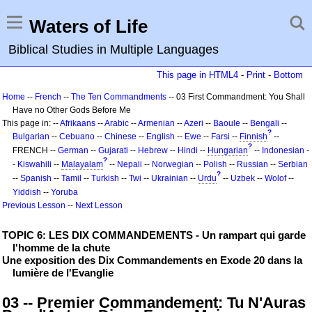
Waters of Life
Biblical Studies in Multiple Languages
This page in HTML4
-
Print
-
Bottom
Home
--
French
--
The Ten Commandments
-- 03 First Commandment: You Shall
Have no Other Gods Before Me
This page in: --
Afrikaans
--
Arabic
--
Armenian
--
Azeri
--
Baoule
--
Bengali
--
?
Bulgarian
--
Cebuano
--
Chinese
--
English
--
Ewe
--
Farsi
--
Finnish
--
?
FRENCH --
German
--
Gujarati
--
Hebrew
--
Hindi
--
Hungarian
--
Indonesian
-
?
-
Kiswahili
--
Malayalam
--
Nepali
--
Norwegian
--
Polish
--
Russian
--
Serbian
?
--
Spanish
--
Tamil
--
Turkish
--
Twi
--
Ukrainian
--
Urdu
--
Uzbek
--
Wolof
--
Yiddish
--
Yoruba
Previous Lesson
--
Next Lesson
TOPIC 6: LES DIX COMMANDEMENTS - Un rampart qui garde
l'homme de la chute
Une exposition des Dix Commandements en Exode 20 dans la
lumière de l'Evanglie
03 -- Premier Commandement: Tu N'Auras