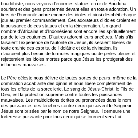
bouddhiste, nous voyons d'énormes statues en or de Bouddha
souriant et des gens prosternés devant elles en totale adoration. Un
tiers de l'humanité adore encore des idoles et ainsi désobéit chaque
jour au premier commandement. Ces adorateurs d'idoles croient en
la puissance de ces statues et en la réincarnation. Un grand
nombre d'Africains et d'Indonésiens sont encore liés spirituellement
par de telles coutumes. D'autres adorent leurs ancêtres. Mais s'ils
faisaient l'expérience de l'autorité de Jésus, ils seraient libérés de
toute crainte des esprits, de l'idolâtrie et de la divination. Ils
n'auraient plus besoin de formules magiques ou de perles bleues et
rejetteraient les idoles mortes parce que Jésus les protégerait des
influences mauvaises.
Le Père céleste nous délivre de toutes sortes de peurs, même de la
domination accablante des djinns et nous libère complètement de
tous les effets de la sorcellerie. Le sang de Jésus-Christ, le Fils de
Dieu, est la protection suprême contre toutes les puissances
mauvaises. Les malédictions écrites ou prononcées dans le nom
des puissances des ténèbres contre ceux qui suivent le Seigneur
Jésus sont brisées par le nom de notre Seigneur. Il demeure une
forteresse puissante pour tous ceux qui se tournent vers Lui.