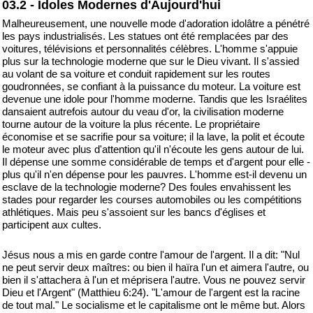
03.2 - Idoles Modernes d'Aujourd'hui
Malheureusement, une nouvelle mode d'adoration idolâtre a pénétré
les pays industrialisés. Les statues ont été remplacées par des
voitures, télévisions et personnalités célèbres. L'homme s'appuie
plus sur la technologie moderne que sur le Dieu vivant. Il s'assied
au volant de sa voiture et conduit rapidement sur les routes
goudronnées, se confiant à la puissance du moteur. La voiture est
devenue une idole pour l'homme moderne. Tandis que les Israélites
dansaient autrefois autour du veau d'or, la civilisation moderne
tourne autour de la voiture la plus récente. Le propriétaire
économise et se sacrifie pour sa voiture; il la lave, la polit et écoute
le moteur avec plus d'attention qu'il n'écoute les gens autour de lui.
Il dépense une somme considérable de temps et d'argent pour elle -
plus qu'il n'en dépense pour les pauvres. L'homme est-il devenu un
esclave de la technologie moderne? Des foules envahissent les
stades pour regarder les courses automobiles ou les compétitions
athlétiques. Mais peu s'assoient sur les bancs d'églises et
participent aux cultes.
Jésus nous a mis en garde contre l'amour de l'argent. Il a dit: "Nul
ne peut servir deux maîtres: ou bien il haïra l'un et aimera l'autre, ou
bien il s'attachera à l'un et méprisera l'autre. Vous ne pouvez servir
Dieu et l'Argent" (Matthieu 6:24). "L'amour de l'argent est la racine
de tout mal." Le socialisme et le capitalisme ont le même but. Alors