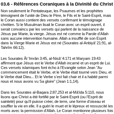
03.6 - Références Coraniques à la Divinité du Christ
Non seulement le Pentateuque, les Psaumes et les prophètes
témoignent de l'unité de Dieu le Père, le Fils et le Saint-Esprit, mais
le Coran aussi contient des versets confirmant le témoignage
chrétien. Si le Musulman lisait le Coran avec un esprit ouvert, il
serait convaincu par les versets qui parlent de la naissance de
Jésus par Marie, la vierge. Jésus est né comme la Parole d'Allah
sans aucune intervention humaine. Allah a insufflé de son Esprit
dans la Vierge Marie et Jésus est né (Sourates al-Anbiyâ’ 21:91, al-
Tahrîm 66:12).
Les Sourates Âl ‘Imrân 3:45, al-Nisâ’ 4:171 et Maryam 19:43
affirment que Jésus est le Verbe d'Allah incarné et un esprit de Lui.
Ces versets islamiques font écho à l'Evangile selon Jean "Au
commencement était le Verbe, et le Verbe était tourné vers Dieu, et
le Verbe était Dieu... Et le Verbe s'est fait chair et il a habité parmi
nous et nous avons vu Sa gloire" (Jean 1:1,14).
Dans les Sourates al-Baqara 2:87,253 et al-Mâ’ida 5:110, nous
lisons que Christ a été fortifié par le Saint-Esprit (ou l'Esprit de
sainteté) pour qu'Il puisse créer, de terre, une forme d'oiseau et
souffler la vie en elle. Il a guéri le muet et le lépreux et ressuscité les
morts avec la permission d'Allah. Le Coran mentionne plusieurs fois