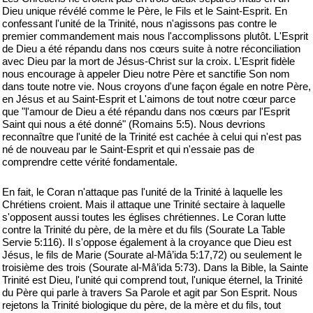
Dieu unique révélé comme le Père, le Fils et le Saint-Esprit. En
confessant l'unité de la Trinité, nous n'agissons pas contre le
premier commandement mais nous l'accomplissons plutôt. L'Esprit
de Dieu a été répandu dans nos cœurs suite à notre réconciliation
avec Dieu par la mort de Jésus-Christ sur la croix. L'Esprit fidèle
nous encourage à appeler Dieu notre Père et sanctifie Son nom
dans toute notre vie. Nous croyons d'une façon égale en notre Père,
en Jésus et au Saint-Esprit et L'aimons de tout notre cœur parce
que "l'amour de Dieu a été répandu dans nos cœurs par l'Esprit
Saint qui nous a été donné" (Romains 5:5). Nous devrions
reconnaître que l'unité de la Trinité est cachée à celui qui n'est pas
né de nouveau par le Saint-Esprit et qui n'essaie pas de
comprendre cette vérité fondamentale.
En fait, le Coran n'attaque pas l'unité de la Trinité à laquelle les
Chrétiens croient. Mais il attaque une Trinité sectaire à laquelle
s'opposent aussi toutes les églises chrétiennes. Le Coran lutte
contre la Trinité du père, de la mère et du fils (Sourate La Table
Servie 5:116). Il s'oppose également à la croyance que Dieu est
Jésus, le fils de Marie (Sourate al-Mâ’ida 5:17,72) ou seulement le
troisième des trois (Sourate al-Mâ’ida 5:73). Dans la Bible, la Sainte
Trinité est Dieu, l'unité qui comprend tout, l'unique éternel, la Trinité
du Père qui parle à travers Sa Parole et agit par Son Esprit. Nous
rejetons la Trinité biologique du père, de la mère et du fils, tout