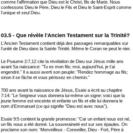
comme l'affirmation que Dieu est le Christ, fils de Marie. Nous
confessons Dieu le Père, Dieu le Fils et Dieu le Saint-Esprit comme
l'unique et seul Dieu.
03.5 - Que révèle l'Ancien Testament sur la Trinité?
L'Ancien Testament contient déjà des passages remarquables sur
l'unité de Dieu dans la Sainte Trinité. Même le Coran ne peut le nier.
Le Psaume 2:7,12 cite la révélation de Dieu sur Jésus mille ans
avant Sa naissance: "Tu es mon fils; moi, aujourd'hui, je t'ai
engendré." Il a aussi averti son peuple: "Rendez hommage au fils;
sinon il se fâche et vous périssez en chemin."
700 ans avant la naissance de Jésus, Esaïe a écrit au chapitre
7:14: "Le Seigneur vous donnera lui-même un signe: voici que la
jeune femme est enceinte et enfante un fils et elle lui donnera le
nom d'Emmanuel (ce qui signifie "Dieu est avec nous").
Esaïe 9:5 contient la grande promesse: "Car un enfant nous est né,
un fils nous a été donné. La souveraineté est sur ses épaules. On
proclame son nom: 'Merveilleux - Conseiller, Dieu - Fort, Père à