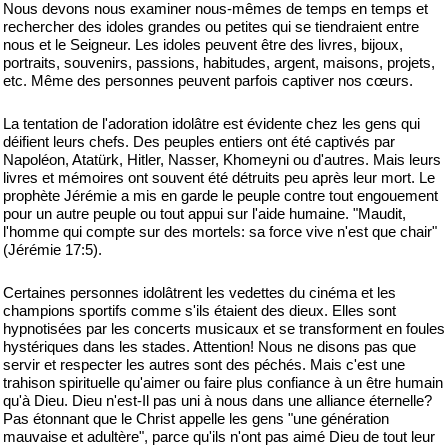
Nous devons nous examiner nous-mêmes de temps en temps et
rechercher des idoles grandes ou petites qui se tiendraient entre
nous et le Seigneur. Les idoles peuvent être des livres, bijoux,
portraits, souvenirs, passions, habitudes, argent, maisons, projets,
etc. Même des personnes peuvent parfois captiver nos cœurs.
La tentation de l'adoration idolâtre est évidente chez les gens qui
déifient leurs chefs. Des peuples entiers ont été captivés par
Napoléon, Atatürk, Hitler, Nasser, Khomeyni ou d'autres. Mais leurs
livres et mémoires ont souvent été détruits peu après leur mort. Le
prophète Jérémie a mis en garde le peuple contre tout engouement
pour un autre peuple ou tout appui sur l'aide humaine. "Maudit,
l'homme qui compte sur des mortels: sa force vive n'est que chair"
(Jérémie 17:5).
Certaines personnes idolâtrent les vedettes du cinéma et les
champions sportifs comme s'ils étaient des dieux. Elles sont
hypnotisées par les concerts musicaux et se transforment en foules
hystériques dans les stades. Attention! Nous ne disons pas que
servir et respecter les autres sont des péchés. Mais c'est une
trahison spirituelle qu'aimer ou faire plus confiance à un être humain
qu'à Dieu. Dieu n'est-Il pas uni à nous dans une alliance éternelle?
Pas étonnant que le Christ appelle les gens "une génération
mauvaise et adultère", parce qu'ils n'ont pas aimé Dieu de tout leur