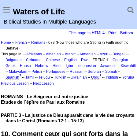
Waters of Life
Biblical Studies in Multiple Languages
This page in HTML4
-
Print
-
Bottom
Home
--
French
--
Romans
- 073 (How those who are Strong in Faith ought to
Behave)
This page in: --
Afrikaans
--
Albanian
--
Arabic
--
Armenian
--
Azeri
--
Bengali
--
Bulgarian
--
Cebuano
--
Chinese
--
English
--
Ewe
-- FRENCH --
Georgian
--
Greek
--
Hausa
--
Hebrew
--
Hindi
--
Igbo
--
Indonesian
--
Javanese
--
Kiswahili
--
Malayalam
--
Polish
--
Portuguese
--
Russian
--
Serbian
--
Somali
--
?
?
Spanish
--
Tamil
--
Telugu
--
Turkish
--
Ukrainian
--
Urdu
--
Yiddish
--
Yoruba
Previous Lesson
--
Next Lesson
ROMAINS - Le Seigneur est notre justice
Etudes de l`épître de Paul aux Romains
PARTIE 3 - La justice de Dieu apparaît dans la vie des croyants
dans le Christ (Romains 12:1 - 15:13)
10. Comment ceux qui sont forts dans la