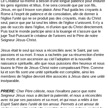
Le Créateur lui-même a besoin d’une longue patience pour endurer
les gens égoïstes et têtus. Il ne sera consolé que par son fils,
Jésus, en qui il trouve son plaisir. Ainsi Paul guida les croyants à
Rome à l'esprit de patience et de consolation, afin de donner à
l’église l’unité qui ne se produit pas des croyants, mais du Christ
seul, parce que par lui seul les idées de l'église s’unissent. Il n'y a
pas de succès dans l'église, ni d’union que du Christ directement.
Puis tout le monde participe ainsi à la louange et s’assure que le
juge Tout-Puissant le créateur de l’univers est le Père de notre
Seigneur Jésus-Christ.
Jésus était le seul qui nous a réconciliés avec le Saint, par ses
passions et sa mort. Il nous a rachetés par sa résurrection d'entre
les morts et son ascension au ciel l'adoption et la nouvelle
naissance spirituelle, afin que nous puissions être heureux et nous
louons le Père de Jésus-Christ notre compatissant Père. Comme
lui et son fils sont une unité spirituelle est complète, ainsi les
membres de l'église devront être associés à Jésus dans une unité
inséparable.
PRIERE:
Cher Père céleste, nous t’exaltons parce que notre
Seigneur Jésus nous a déclaré ta paternité, et nous a réconciliés
avec toi par ses passions et sa mort, et qui nous a reliés à ton
Esprit Saint dans l'unité de ton amour. Permets à cet amour de