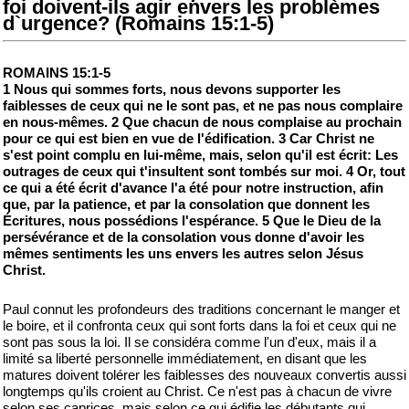
foi doivent-ils agir envers les problèmes
d`urgence? (Romains 15:1-5)
ROMAINS 15:1-5
1 Nous qui sommes forts, nous devons supporter les
faiblesses de ceux qui ne le sont pas, et ne pas nous complaire
en nous-mêmes. 2 Que chacun de nous complaise au prochain
pour ce qui est bien en vue de l'édification. 3 Car Christ ne
s'est point complu en lui-même, mais, selon qu'il est écrit: Les
outrages de ceux qui t'insultent sont tombés sur moi. 4 Or, tout
ce qui a été écrit d'avance l'a été pour notre instruction, afin
que, par la patience, et par la consolation que donnent les
Écritures, nous possédions l'espérance. 5 Que le Dieu de la
persévérance et de la consolation vous donne d'avoir les
mêmes sentiments les uns envers les autres selon Jésus
Christ.
Paul connut les profondeurs des traditions concernant le manger et
le boire, et il confronta ceux qui sont forts dans la foi et ceux qui ne
sont pas sous la loi. Il se considéra comme l'un d'eux, mais il a
limité sa liberté personnelle immédiatement, en disant que les
matures doivent tolérer les faiblesses des nouveaux convertis aussi
longtemps qu'ils croient au Christ. Ce n'est pas à chacun de vivre
selon ses caprices, mais selon ce qui édifie les débutants qui