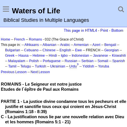
Waters of Life
Biblical Studies in Multiple Languages
This page in HTML4
-
Print
-
Bottom
Home
--
French
--
Romans
- 032 (The Grace of Christ)
This page in: --
Afrikaans
--
Albanian
--
Arabic
--
Armenian
--
Azeri
--
Bengali
--
Bulgarian
--
Cebuano
--
Chinese
--
English
--
Ewe
-- FRENCH --
Georgian
--
Greek
--
Hausa
--
Hebrew
--
Hindi
--
Igbo
--
Indonesian
--
Javanese
--
Kiswahili
--
Malayalam
--
Polish
--
Portuguese
--
Russian
--
Serbian
--
Somali
--
Spanish
?
--
Tamil
--
Telugu
--
Turkish
--
Ukrainian
--
Urdu
--
Yiddish
--
Yoruba
Previous Lesson
--
Next Lesson
ROMAINS - Le Seigneur est notre justice
Etudes de l`épître de Paul aux Romains
PARTIE 1 - La justice divine condamne tous les pecheurs et elle
justifie et sanctifie tous ceux qui croient en Jésus-Christ
(Romains 1:18 - 8:39)
C - La justification nous lie par une nouvelle relation avec Dieu
et les hommes (Romains 5:1 - 21)