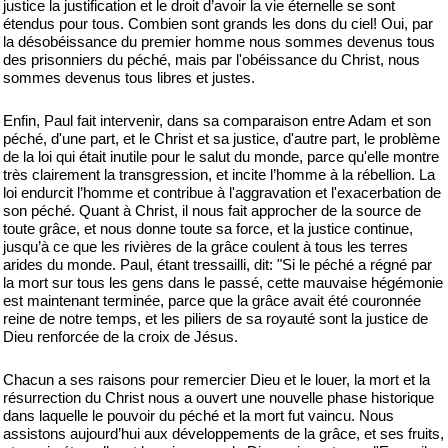
justice la justification et le droit d’avoir la vie éternelle se sont
étendus pour tous. Combien sont grands les dons du ciel! Oui, par
la désobéissance du premier homme nous sommes devenus tous
des prisonniers du péché, mais par l'obéissance du Christ, nous
sommes devenus tous libres et justes.
Enfin, Paul fait intervenir, dans sa comparaison entre Adam et son
péché, d'une part, et le Christ et sa justice, d'autre part, le problème
de la loi qui était inutile pour le salut du monde, parce qu'elle montre
très clairement la transgression, et incite l’homme à la rébellion. La
loi endurcit l’homme et contribue à l'aggravation et l'exacerbation de
son péché. Quant à Christ, il nous fait approcher de la source de
toute grâce, et nous donne toute sa force, et la justice continue,
jusqu’à ce que les rivières de la grâce coulent à tous les terres
arides du monde. Paul, étant tressailli, dit: "Si le péché a régné par
la mort sur tous les gens dans le passé, cette mauvaise hégémonie
est maintenant terminée, parce que la grâce avait été couronnée
reine de notre temps, et les piliers de sa royauté sont la justice de
Dieu renforcée de la croix de Jésus.
Chacun a ses raisons pour remercier Dieu et le louer, la mort et la
résurrection du Christ nous a ouvert une nouvelle phase historique
dans laquelle le pouvoir du péché et la mort fut vaincu. Nous
assistons aujourd’hui aux développements de la grâce, et ses fruits,