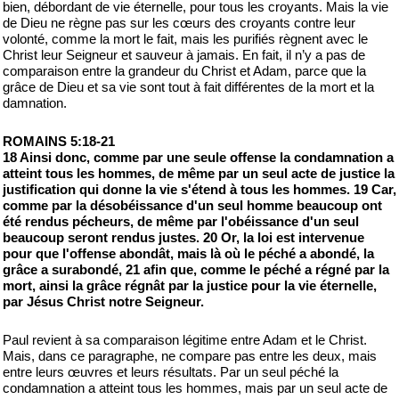
bien, débordant de vie éternelle, pour tous les croyants. Mais la vie
de Dieu ne règne pas sur les cœurs des croyants contre leur
volonté, comme la mort le fait, mais les purifiés règnent avec le
Christ leur Seigneur et sauveur à jamais. En fait, il n’y a pas de
comparaison entre la grandeur du Christ et Adam, parce que la
grâce de Dieu et sa vie sont tout à fait différentes de la mort et la
damnation.
ROMAINS 5:18-21
18 Ainsi donc, comme par une seule offense la condamnation a
atteint tous les hommes, de même par un seul acte de justice la
justification qui donne la vie s'étend à tous les hommes. 19 Car,
comme par la désobéissance d'un seul homme beaucoup ont
été rendus pécheurs, de même par l'obéissance d'un seul
beaucoup seront rendus justes. 20 Or, la loi est intervenue
pour que l'offense abondât, mais là où le péché a abondé, la
grâce a surabondé, 21 afin que, comme le péché a régné par la
mort, ainsi la grâce régnât par la justice pour la vie éternelle,
par Jésus Christ notre Seigneur.
Paul revient à sa comparaison légitime entre Adam et le Christ.
Mais, dans ce paragraphe, ne compare pas entre les deux, mais
entre leurs œuvres et leurs résultats. Par un seul péché la
condamnation a atteint tous les hommes, mais par un seul acte de