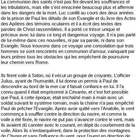
La communion des saints n’est pas fini devant les souffrances et
les tribulations, mais elle s’est enracinée beaucoup plus et affermie
dans les dangers de la mort. Luc cueillit au cours des deux années
de la prison de Paul les détails de son Evangile et du livre des Actes
des Apôtres des témoins oculaires et il a écrit des textes des
paroles de Christ rassemblées. Il a porté ce trésor unique et
précieux avec lui dans ce long et dangereux voyage. Il n’a pas parlé
de lui-même dans ces nouvelles, ni par sa parole, ni dans son
Evangile. Nous trouvons dans ce voyage une consolation que trois
hommes se sont rencontrés en communion d’amour, vainquant par
leurs prières tous les obstacles qui les empêchent de poursuivre
leur chemin vers Rome.
Ils firent voile à Sidon, où il vécut un groupe de croyants. L’officier
Julius, ayant de l’humanité, il lui donna un permis à Paul de
descendre au bord de la mer car il faisait confiance en lui. Il l’a
connu quand il était emprisonné à Césarée, et c’est fort possible
que Paul, à cette époque, était enchaîné main à main avec un
soldat suivant le système romain, mais la chaîne n’a pas empêché
Paul de prêcher l'Evangile. Après avoir quitté vers l'Anatolie, le vent
commença à souffler contre la direction du navire, et comme la
voile a été fixée, le navire ne put pas s’avancer contre le vent, mais
ils avaient dû canoter avec le courant, en dépit du courbement de la
voile. Alors ils s’embarquèrent, dans la protection des montagnes
de Chypre et sans l’influence du vent, pour l'ouest en direction de