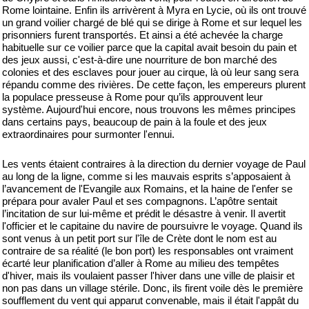
Rome lointaine. Enfin ils arrivèrent à Myra en Lycie, où ils ont trouvé
un grand voilier chargé de blé qui se dirige à Rome et sur lequel les
prisonniers furent transportés. Et ainsi a été achevée la charge
habituelle sur ce voilier parce que la capital avait besoin du pain et
des jeux aussi, c'est-à-dire une nourriture de bon marché des
colonies et des esclaves pour jouer au cirque, là où leur sang sera
répandu comme des rivières. De cette façon, les empereurs plurent
la populace presseuse à Rome pour qu’ils approuvent leur
système. Aujourd'hui encore, nous trouvons les mêmes principes
dans certains pays, beaucoup de pain à la foule et des jeux
extraordinaires pour surmonter l'ennui.
Les vents étaient contraires à la direction du dernier voyage de Paul
au long de la ligne, comme si les mauvais esprits s’apposaient à
l’avancement de l'Evangile aux Romains, et la haine de l'enfer se
prépara pour avaler Paul et ses compagnons. L’apôtre sentait
l’incitation de sur lui-même et prédit le désastre à venir. Il avertit
l'officier et le capitaine du navire de poursuivre le voyage. Quand ils
sont venus à un petit port sur l'île de Crète dont le nom est au
contraire de sa réalité (le bon port) les responsables ont vraiment
écarté leur planification d’aller à Rome au milieu des tempêtes
d'hiver, mais ils voulaient passer l'hiver dans une ville de plaisir et
non pas dans un village stérile. Donc, ils firent voile dès le première
soufflement du vent qui apparut convenable, mais il était l'appât du