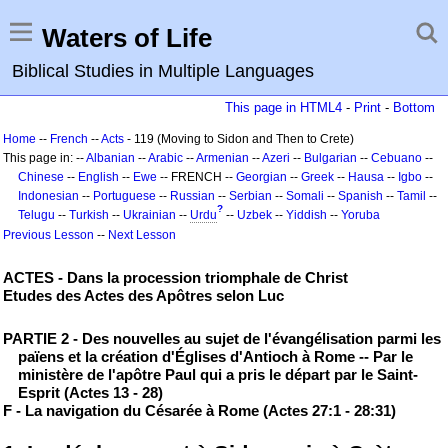
Waters of Life
Biblical Studies in Multiple Languages
This page in HTML4
-
Print
-
Bottom
Home
--
French
--
Acts
- 119 (Moving to Sidon and Then to Crete)
This page in: --
Albanian
--
Arabic
--
Armenian
--
Azeri
--
Bulgarian
--
Cebuano
--
Chinese
--
English
--
Ewe
-- FRENCH --
Georgian
--
Greek
--
Hausa
--
Igbo
--
Indonesian
--
Portuguese
--
Russian
--
Serbian
--
Somali
--
Spanish
--
Tamil
--
?
Telugu
--
Turkish
--
Ukrainian
--
Urdu
--
Uzbek
--
Yiddish
--
Yoruba
Previous Lesson
--
Next Lesson
ACTES - Dans la procession triomphale de Christ
Etudes des Actes des Apôtres selon Luc
PARTIE 2 - Des nouvelles au sujet de l'évangélisation parmi les
païens et la création d'Églises d'Antioch à Rome -- Par le
ministère de l'apôtre Paul qui a pris le départ par le Saint-
Esprit (Actes 13 - 28)
F - La navigation du Césarée à Rome (Actes 27:1 - 28:31)