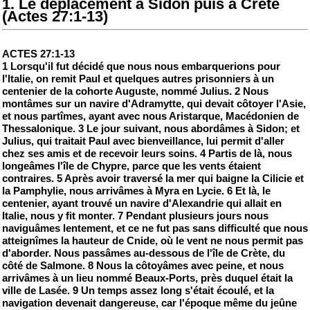
1. Le déplacement à Sidon puis à Crète
(Actes 27:1-13)
ACTES 27:1-13
1 Lorsqu'il fut décidé que nous nous embarquerions pour
l'Italie, on remit Paul et quelques autres prisonniers à un
centenier de la cohorte Auguste, nommé Julius. 2 Nous
montâmes sur un navire d'Adramytte, qui devait côtoyer l'Asie,
et nous partîmes, ayant avec nous Aristarque, Macédonien de
Thessalonique. 3 Le jour suivant, nous abordâmes à Sidon; et
Julius, qui traitait Paul avec bienveillance, lui permit d'aller
chez ses amis et de recevoir leurs soins. 4 Partis de là, nous
longeâmes l'île de Chypre, parce que les vents étaient
contraires. 5 Après avoir traversé la mer qui baigne la Cilicie et
la Pamphylie, nous arrivâmes à Myra en Lycie. 6 Et là, le
centenier, ayant trouvé un navire d'Alexandrie qui allait en
Italie, nous y fit monter. 7 Pendant plusieurs jours nous
naviguâmes lentement, et ce ne fut pas sans difficulté que nous
atteignîmes la hauteur de Cnide, où le vent ne nous permit pas
d'aborder. Nous passâmes au-dessous de l'île de Crète, du
côté de Salmone. 8 Nous la côtoyâmes avec peine, et nous
arrivâmes à un lieu nommé Beaux-Ports, près duquel était la
ville de Lasée. 9 Un temps assez long s'était écoulé, et la
navigation devenait dangereuse, car l'époque même du jeûne