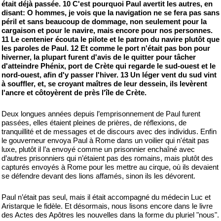
était déjà passée. 10 C'est pourquoi Paul avertit les autres, en
disant: O hommes, je vois que la navigation ne se fera pas sans
péril et sans beaucoup de dommage, non seulement pour la
cargaison et pour le navire, mais encore pour nos personnes.
11 Le centenier écouta le pilote et le patron du navire plutôt que
les paroles de Paul. 12 Et comme le port n'était pas bon pour
hiverner, la plupart furent d'avis de le quitter pour tâcher
d'atteindre Phénix, port de Crète qui regarde le sud-ouest et le
nord-ouest, afin d'y passer l'hiver. 13 Un léger vent du sud vint
à souffler, et, se croyant maîtres de leur dessein, ils levèrent
l'ancre et côtoyèrent de près l'île de Crète.
Deux longues années depuis l’emprisonnement de Paul furent
passées, elles étaient pleines de prières, de réflexions, de
tranquillité et de messages et de discours avec des individus. Enfin
le gouverneur envoya Paul à Rome dans un voilier qui n'était pas
luxe, plutôt il l’a envoyé comme un prisonnier enchaîné avec
d’autres prisonniers qui n’étaient pas des romains, mais plutôt des
capturés envoyés à Rome pour les mettre au cirque, où ils devaient
se défendre devant des lions affamés, sinon ils les dévorent.
Paul n’était pas seul, mais il était accompagné du médecin Luc et
Aristarque le fidèle. Et désormais, nous lisons encore dans le livre
des Actes des Apôtres les nouvelles dans la forme du pluriel "nous".