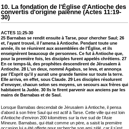
10. La fondation de l'Église d'Antioche des
convertis d'origine païenne (Actes 11:19-
30)
ACTES 11:25-30
25 Barnabas se rendit ensuite à Tarse, pour chercher Saul; 26
et, l'ayant trouvé, il l'amena à Antioche. Pendant toute une
année, ils se réunirent aux assemblées de l'Église, et ils
enseignèrent beaucoup de personnes. Ce fut à Antioche que,
pour la première fois, les disciples furent appelés chrétiens. 27
En ce temps-là, des prophètes descendirent de Jérusalem à
Antioche. 28 L'un deux, nommé Agabus, se leva, et annonça
par l'Esprit qu'il y aurait une grande famine sur toute la terre.
Elle arriva, en effet, sous Claude. 29 Les disciples résolurent
d'envoyer, chacun selon ses moyens, un secours aux frères qui
habitaient la Judée. 30 Ils le firent parvenir aux anciens par les
mains de Barnabas et de Saul.
Lorsque Barnabas descendait de Jérusalem à Antioche, il pensa
d'abord à son frère Saul qui est actif à Tarse. Cette ville qui est loin
d'Antioche d’environ 200 kilomètres sur la rive sud de l'Asie
Mineure. Barnabas, qui était comme un père, a saisit la première
occasion lui a été offerte pour recherche son ami zélé, car il s'est