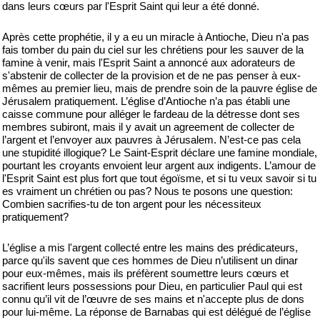
dans leurs cœurs par l'Esprit Saint qui leur a été donné.
Après cette prophétie, il y a eu un miracle à Antioche, Dieu n'a pas
fais tomber du pain du ciel sur les chrétiens pour les sauver de la
famine à venir, mais l'Esprit Saint a annoncé aux adorateurs de
s'abstenir de collecter de la provision et de ne pas penser à eux-
mêmes au premier lieu, mais de prendre soin de la pauvre église de
Jérusalem pratiquement. L’église d’Antioche n’a pas établi une
caisse commune pour alléger le fardeau de la détresse dont ses
membres subiront, mais il y avait un agreement de collecter de
l’argent et l’envoyer aux pauvres à Jérusalem. N’est-ce pas cela
une stupidité illogique? Le Saint-Esprit déclare une famine mondiale,
pourtant les croyants envoient leur argent aux indigents. L’amour de
l'Esprit Saint est plus fort que tout égoïsme, et si tu veux savoir si tu
es vraiment un chrétien ou pas? Nous te posons une question:
Combien sacrifies-tu de ton argent pour les nécessiteux
pratiquement?
L’église a mis l'argent collecté entre les mains des prédicateurs,
parce qu'ils savent que ces hommes de Dieu n’utilisent un dinar
pour eux-mêmes, mais ils préfèrent soumettre leurs cœurs et
sacrifient leurs possessions pour Dieu, en particulier Paul qui est
connu qu’il vit de l’œuvre de ses mains et n'accepte plus de dons
pour lui-même. La réponse de Barnabas qui est délégué de l’église