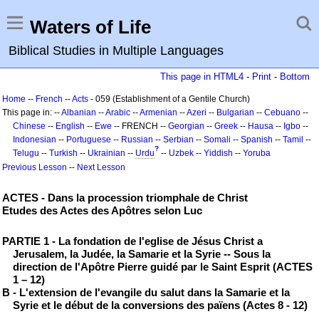
Waters of Life
Biblical Studies in Multiple Languages
This page in HTML4
-
Print
-
Bottom
Home
--
French
--
Acts
- 059 (Establishment of a Gentile Church)
This page in: --
Albanian
--
Arabic
--
Armenian
--
Azeri
--
Bulgarian
--
Cebuano
--
Chinese
--
English
--
Ewe
-- FRENCH --
Georgian
--
Greek
--
Hausa
--
Igbo
--
Indonesian
--
Portuguese
--
Russian
--
Serbian
--
Somali
--
Spanish
--
Tamil
--
?
Telugu
--
Turkish
--
Ukrainian
--
Urdu
--
Uzbek
--
Yiddish
--
Yoruba
Previous Lesson
--
Next Lesson
ACTES - Dans la procession triomphale de Christ
Etudes des Actes des Apôtres selon Luc
PARTIE 1 - La fondation de l'eglise de Jésus Christ a
Jerusalem, la Judée, la Samarie et la Syrie -- Sous la
direction de l'Apôtre Pierre guidé par le Saint Esprit (ACTES
1 – 12)
B - L'extension de l'evangile du salut dans la Samarie et la
Syrie et le début de la conversions des païens (Actes 8 - 12)