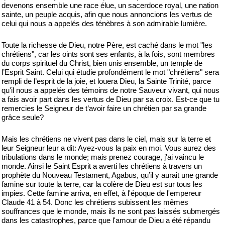
devenons ensemble une race élue, un sacerdoce royal, une nation
sainte, un peuple acquis, afin que nous annoncions les vertus de
celui qui nous a appelés des ténèbres à son admirable lumière.
Toute la richesse de Dieu, notre Père, est caché dans le mot "les
chrétiens", car les oints sont ses enfants, à la fois, sont membres
du corps spirituel du Christ, bien unis ensemble, un temple de
l’Esprit Saint. Celui qui étudie profondément le mot "chrétiens" sera
rempli de l’esprit de la joie, et louera Dieu, la Sainte Trinité, parce
qu'il nous a appelés des témoins de notre Sauveur vivant, qui nous
a fais avoir part dans les vertus de Dieu par sa croix. Est-ce que tu
remercies le Seigneur de t’avoir faire un chrétien par sa grande
grâce seule?
Mais les chrétiens ne vivent pas dans le ciel, mais sur la terre et
leur Seigneur leur a dit: Ayez-vous la paix en moi. Vous aurez des
tribulations dans le monde; mais prenez courage, j'ai vaincu le
monde. Ainsi le Saint Esprit a averti les chrétiens à travers un
prophète du Nouveau Testament, Agabus, qu’il y aurait une grande
famine sur toute la terre, car la colère de Dieu est sur tous les
impies. Cette famine arriva, en effet, à l'époque de l'empereur
Claude 41 à 54. Donc les chrétiens subissent les mêmes
souffrances que le monde, mais ils ne sont pas laissés submergés
dans les catastrophes, parce que l'amour de Dieu a été répandu