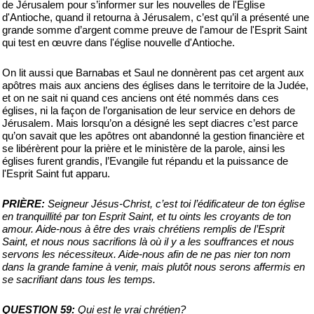
de Jérusalem pour s’informer sur les nouvelles de l'Eglise
d'Antioche, quand il retourna à Jérusalem, c’est qu’il a présenté une
grande somme d’argent comme preuve de l'amour de l'Esprit Saint
qui test en œuvre dans l'église nouvelle d'Antioche.
On lit aussi que Barnabas et Saul ne donnèrent pas cet argent aux
apôtres mais aux anciens des églises dans le territoire de la Judée,
et on ne sait ni quand ces anciens ont été nommés dans ces
églises, ni la façon de l’organisation de leur service en dehors de
Jérusalem. Mais lorsqu’on a désigné les sept diacres c’est parce
qu’on savait que les apôtres ont abandonné la gestion financière et
se libérèrent pour la prière et le ministère de la parole, ainsi les
églises furent grandis, l’Evangile fut répandu et la puissance de
l'Esprit Saint fut apparu.
PRIÈRE:
Seigneur Jésus-Christ, c’est toi l’édificateur de ton église
en tranquillité par ton Esprit Saint, et tu oints les croyants de ton
amour. Aide-nous à être des vrais chrétiens remplis de l’Esprit
Saint, et nous nous sacrifions là où il y a les souffrances et nous
servons les nécessiteux. Aide-nous afin de ne pas nier ton nom
dans la grande famine à venir, mais plutôt nous serons affermis en
se sacrifiant dans tous les temps.
QUESTION 59:
Qui est le vrai chrétien?