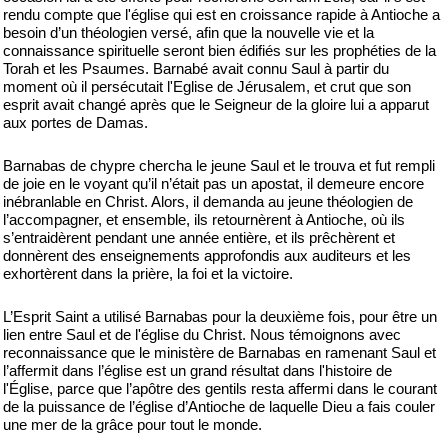
rendu compte que l'église qui est en croissance rapide à Antioche a
besoin d’un théologien versé, afin que la nouvelle vie et la
connaissance spirituelle seront bien édifiés sur les prophéties de la
Torah et les Psaumes. Barnabé avait connu Saul à partir du
moment où il persécutait l'Eglise de Jérusalem, et crut que son
esprit avait changé après que le Seigneur de la gloire lui a apparut
aux portes de Damas.
Barnabas de chypre chercha le jeune Saul et le trouva et fut rempli
de joie en le voyant qu’il n’était pas un apostat, il demeure encore
inébranlable en Christ. Alors, il demanda au jeune théologien de
l’accompagner, et ensemble, ils retournèrent à Antioche, où ils
s’entraidèrent pendant une année entière, et ils prêchèrent et
donnèrent des enseignements approfondis aux auditeurs et les
exhortèrent dans la prière, la foi et la victoire.
L’Esprit Saint a utilisé Barnabas pour la deuxième fois, pour être un
lien entre Saul et de l'église du Christ. Nous témoignons avec
reconnaissance que le ministère de Barnabas en ramenant Saul et
l’affermit dans l’église est un grand résultat dans l'histoire de
l'Église, parce que l’apôtre des gentils resta affermi dans le courant
de la puissance de l’église d’Antioche de laquelle Dieu a fais couler
une mer de la grâce pour tout le monde.