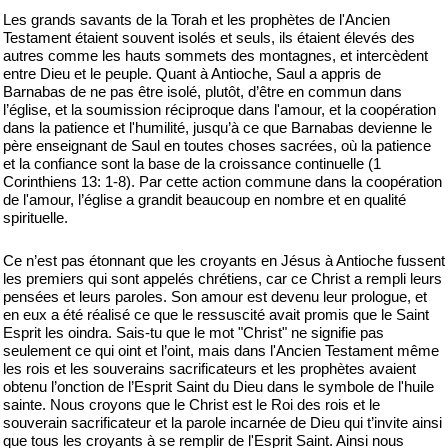
Les grands savants de la Torah et les prophètes de l'Ancien
Testament étaient souvent isolés et seuls, ils étaient élevés des
autres comme les hauts sommets des montagnes, et intercèdent
entre Dieu et le peuple. Quant à Antioche, Saul a appris de
Barnabas de ne pas être isolé, plutôt, d’être en commun dans
l’église, et la soumission réciproque dans l'amour, et la coopération
dans la patience et l'humilité, jusqu’à ce que Barnabas devienne le
père enseignant de Saul en toutes choses sacrées, où la patience
et la confiance sont la base de la croissance continuelle (1
Corinthiens 13: 1-8). Par cette action commune dans la coopération
de l'amour, l’église a grandit beaucoup en nombre et en qualité
spirituelle.
Ce n’est pas étonnant que les croyants en Jésus à Antioche fussent
les premiers qui sont appelés chrétiens, car ce Christ a rempli leurs
pensées et leurs paroles. Son amour est devenu leur prologue, et
en eux a été réalisé ce que le ressuscité avait promis que le Saint
Esprit les oindra. Sais-tu que le mot "Christ" ne signifie pas
seulement ce qui oint et l’oint, mais dans l'Ancien Testament même
les rois et les souverains sacrificateurs et les prophètes avaient
obtenu l’onction de l’Esprit Saint du Dieu dans le symbole de l'huile
sainte. Nous croyons que le Christ est le Roi des rois et le
souverain sacrificateur et la parole incarnée de Dieu qui t’invite ainsi
que tous les croyants à se remplir de l'Esprit Saint. Ainsi nous