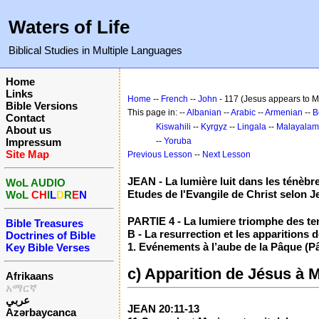
Waters of Life
Biblical Studies in Multiple Languages
Home
Links
Home
--
French
--
John
- 117 (Jesus appears to 
Bible Versions
This page in: --
Albanian
--
Arabic
--
Armenian
--
B
Contact
Kiswahili
--
Kyrgyz
--
Lingala
--
Malayalam
About us
Impressum
--
Yoruba
Site Map
Previous Lesson
--
Next Lesson
JEAN - La lumière luit dans les ténèbr
WoL AUDIO
Etudes de l'Evangile de Christ selon J
WoL
CH
I
L
D
R
E
N
PARTIE 4 - La lumiere triomphe des te
Bible Treasures
B - La resurrection et les apparitions d
Doctrines of Bible
1. Evénements à l’aube de la Pâque (P
Key Bible Verses
c) Apparition de Jésus à 
Afrikaans
አማርኛ
عربي
JEAN 20:11-13
Azərbaycanca