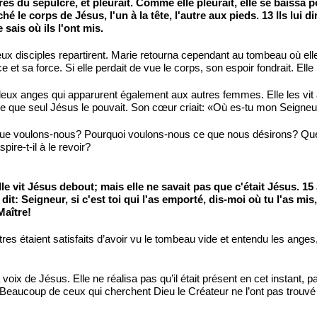
s du sépulcre, et pleurait. Comme elle pleurait, elle se baissa p
ché le corps de Jésus, l'un à la tête, l'autre aux pieds. 13 Ils lu
 sais où ils l'ont mis.
eux disciples repartirent. Marie retourna cependant au tombeau où elle 
nce et sa force. Si elle perdait de vue le corps, son espoir fondrait. El
eux anges qui apparurent également aux autres femmes. Elle les vit a
rce que seul Jésus le pouvait. Son cœur criait: «Où es-tu mon Seigne
 Que voulons-nous? Pourquoi voulons-nous ce que nous désirons? Q
ire-t-il à le revoir?
 elle vit Jésus debout; mais elle ne savait pas que c'était Jésus.
i dit: Seigneur, si c'est toi qui l'as emporté, dis-moi où tu l'as mis,
Maître!
tres étaient satisfaits d’avoir vu le tombeau vide et entendu les anges
a voix de Jésus. Elle ne réalisa pas qu’il était présent en cet instant, 
Beaucoup de ceux qui cherchent Dieu le Créateur ne l’ont pas trouvé 