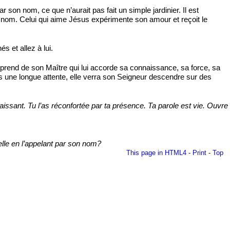
son nom, ce que n’aurait pas fait un simple jardinier. Il est
r nom. Celui qui aime Jésus expérimente son amour et reçoit le
 et allez à lui.
 apprend de son Maître qui lui accorde sa connaissance, sa force, sa
rès une longue attente, elle verra son Seigneur descendre sur des
ssant. Tu l’as réconfortée par ta présence. Ta parole est vie. Ouvre
elle en l’appelant par son nom?
This page in HTML4
-
Print
-
Top