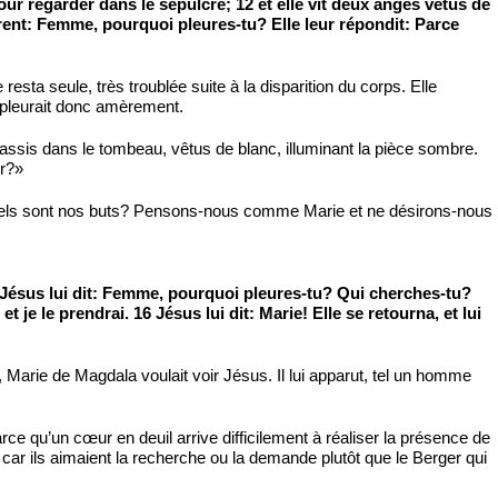
our regarder dans le sépulcre; 12 et elle vit deux anges vêtus de
i dirent: Femme, pourquoi pleures-tu? Elle leur répondit: Parce
resta seule, très troublée suite à la disparition du corps. Elle
le pleurait donc amèrement.
ssis dans le tombeau, vêtus de blanc, illuminant la pièce sombre.
ur?»
uels sont nos buts? Pensons-nous comme Marie et ne désirons-nous
 15 Jésus lui dit: Femme, pourquoi pleures-tu? Qui cherches-tu?
 et je le prendrai. 16 Jésus lui dit: Marie! Elle se retourna, et lui
, Marie de Magdala voulait voir Jésus. Il lui apparut, tel un homme
parce qu’un cœur en deuil arrive difficilement à réaliser la présence de
car ils aimaient la recherche ou la demande plutôt que le Berger qui