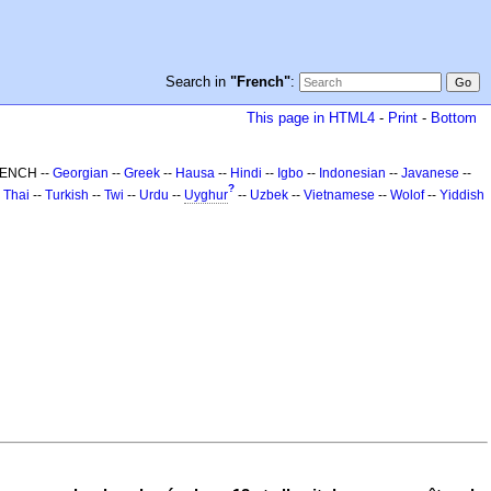
Search in
"French"
:
This page in HTML4
-
Print
-
Bottom
RENCH --
Georgian
--
Greek
--
Hausa
--
Hindi
--
Igbo
--
Indonesian
--
Javanese
--
?
-
Thai
--
Turkish
--
Twi
--
Urdu
--
Uyghur
--
Uzbek
--
Vietnamese
--
Wolof
--
Yiddish