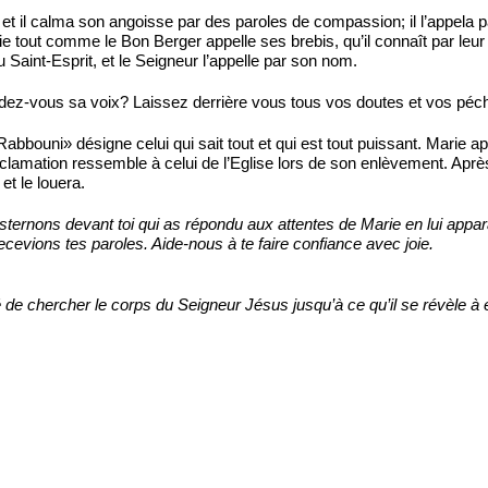
 il calma son angoisse par des paroles de compassion; il l’appela par 
ie tout comme le Bon Berger appelle ses brebis, qu’il connaît par leu
 Saint-Esprit, et le Seigneur l’appelle par son nom.
ez-vous sa voix? Laissez derrière vous tous vos doutes et vos péchés
Rabbouni» désigne celui qui sait tout et qui est tout puissant. Marie
n exclamation ressemble à celui de l’Eglise lors de son enlèvement. Ap
et le louera.
ernons devant toi qui as répondu aux attentes de Marie en lui apparai
ecevions tes paroles. Aide-nous à te faire confiance avec joie.
 de chercher le corps du Seigneur Jésus jusqu’à ce qu’il se révèle à 