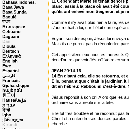
11 Cependant Marie se tenait dehors prè
Bahasa Indones.
blanc, assis à la place où avait été cou
Basa Jawa
qu'ils ont enlevé mon Seigneur, et je ne
Basa Sunda
Baoulé
বাংলা
Comme il n’y avait plus rien à faire, les d
Български
s’accrochait à lui, car il était son espéra
Cebuano
Dagbani
Voyant son désespoir, Jésus lui envoya d
Dan
Mais ils ne purent pas la réconforter, pa
Dioula
Deutsch
Cet appel silencieux nous est adressé.
Ελληνικά
rien d’autre que voir Jésus? Votre cœur asp
English
Ewe
Español
JEAN 20:14-16
فارسی
14 En disant cela, elle se retourna, et
Français
Elle, pensant que c'était le jardinier, lu
Gjuha shqipe
dit en hébreu: Rabbouni! c'est-à-dire, 
հայերեն
한국어
Jésus répondit à son cri. Alors que les au
Hausa/هَوُسَا
ordinaire sans auréole sur la tête.
עברית
हिन्दी
Elle fut très troublée et ne reconnut pas l
Igbo
Christ et à entendre ses douces paroles. 
ქართული
cherche.
Kirundi