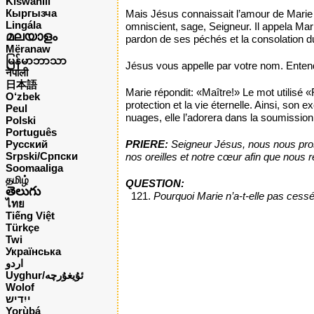
Kiswahili
Кыргызча
Mais Jésus connaissait l’amour de Marie et
Lingála
omniscient, sage, Seigneur. Il appela Mar
മലയാളം
pardon de ses péchés et la consolation du
Mëranaw
မြန်မာဘာသာ
Jésus vous appelle par votre nom. Entend
नेपाली
日本語
Marie répondit: «Maître!» Le mot utilisé «
O‘zbek
protection et la vie éternelle. Ainsi, so
Peul
nuages, elle l’adorera dans la soumission 
Polski
Português
Русский
PRIERE:
Seigneur Jésus, nous nous prost
Srpski/Српски
nos oreilles et notre cœur afin que nous r
Soomaaliga
தமிழ்
QUESTION:
తెలుగు
Pourquoi Marie n’a-t-elle pas cessé
ไทย
Tiếng Việt
Türkçe
Twi
Українська
اردو
Uyghur/ئۇيغۇرچه
Wolof
ייִדיש
Yorùbá