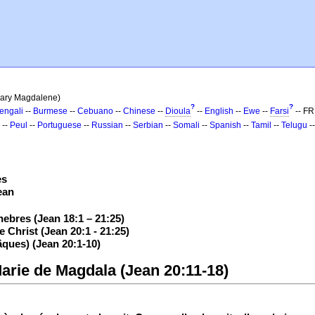
Mary Magdalene)
?
?
engali
--
Burmese
--
Cebuano
--
Chinese
--
Dioula
--
English
--
Ewe
--
Farsi
-- F
--
Peul
--
Portuguese
--
Russian
--
Serbian
--
Somali
--
Spanish
--
Tamil
--
Telugu
-
es
ean
nebres (Jean 18:1 – 21:25)
e Christ (Jean 20:1 - 21:25)
âques) (Jean 20:1-10)
Marie de Magdala (Jean 20:11-18)