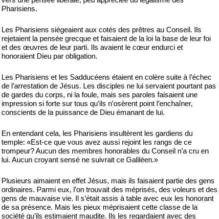
Pharisiens.
Les Pharisiens siégeaient aux cotés des prêtres au Conseil. Ils
rejetaient la pensée grecque et faisaient de la loi la base de leur foi
et des œuvres de leur parti. Ils avaient le cœur endurci et
honoraient Dieu par obligation.
Les Pharisiens et les Sadducéens étaient en colère suite à l’échec
de l’arrestation de Jésus. Les disciples ne lui servaient pourtant pas
de gardes du corps, ni la foule, mais ses paroles faisaient une
impression si forte sur tous qu’ils n’osèrent point l’enchaîner,
conscients de la puissance de Dieu émanant de lui.
En entendant cela, les Pharisiens insultèrent les gardiens du
temple: «Est-ce que vous avez aussi rejoint les rangs de ce
trompeur? Aucun des membres honorables du Conseil n’a cru en
lui. Aucun croyant sensé ne suivrait ce Galiléen.»
Plusieurs aimaient en effet Jésus, mais ils faisaient partie des gens
ordinaires. Parmi eux, l’on trouvait des méprisés, des voleurs et des
gens de mauvaise vie. Il s’était assis à table avec eux les honorant
de sa présence. Mais les pieux méprisaient cette classe de la
société qu’ils estimaient maudite. Ils les regardaient avec des