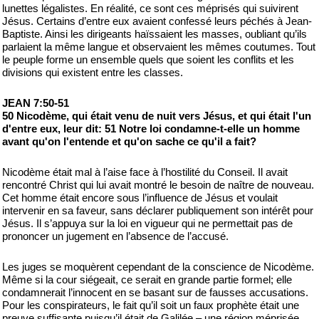
lunettes légalistes. En réalité, ce sont ces méprisés qui suivirent
Jésus. Certains d’entre eux avaient confessé leurs péchés à Jean-
Baptiste. Ainsi les dirigeants haïssaient les masses, oubliant qu’ils
parlaient la même langue et observaient les mêmes coutumes. Tout
le peuple forme un ensemble quels que soient les conflits et les
divisions qui existent entre les classes.
JEAN 7:50-51
50 Nicodème, qui était venu de nuit vers Jésus, et qui était l'un
d'entre eux, leur dit: 51 Notre loi condamne-t-elle un homme
avant qu'on l'entende et qu'on sache ce qu'il a fait?
Nicodème était mal à l’aise face à l’hostilité du Conseil. Il avait
rencontré Christ qui lui avait montré le besoin de naître de nouveau.
Cet homme était encore sous l’influence de Jésus et voulait
intervenir en sa faveur, sans déclarer publiquement son intérêt pour
Jésus. Il s’appuya sur la loi en vigueur qui ne permettait pas de
prononcer un jugement en l’absence de l’accusé.
Les juges se moquèrent cependant de la conscience de Nicodème.
Même si la cour siégeait, ce serait en grande partie formel; elle
condamnerait l’innocent en se basant sur de fausses accusations.
Pour les conspirateurs, le fait qu’il soit un faux prophète était une
preuve suffisante puisqu’il était de Galilée – une région méprisée