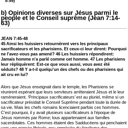
8:59)
b) Opinions diverses sur Jésus parmi le
people et le Conseil suprême (Jean 7:14-
63)
JEAN 7:45-48
45 Ainsi les huissiers retournèrent vers les principaux
sacrificateurs et les pharisiens. Et ceux-ci leur dirent: Pourquoi
ne l'avez-vous pas amené? 46 Les huissiers répondirent:
Jamais homme n'a parlé comme cet homme. 47 Les pharisiens
leur répliquèrent: Est-ce que vous aussi, vous avez été
séduits? 48 Y a-t-il quelqu'un des chefs ou des pharisiens qui
ait cru en lui?
Alors que Jésus enseignait dans le temple, les Pharisiens se
réunirent espérant que leurs serviteurs arrêteraient Jésus et le leur
ramèneraient. ‘Principaux sacrificateurs’ est au pluriel, même si un
sacrificateur présidait le Conseil Suprême pendant toute la durée de
sa vie. Mais les chefs romains licenciaient parfois ces hommes.
C’est pourquoi, il y avait plusieurs sacrificateurs à l’époque de
Jésus nommés par Rome; tous appartenaient aux familles
sacerdotales. Ces hommes étaient des Sadducéens qui penchaient
vers une pensée libérale, peu appréciée du légalisme des