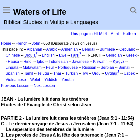
Waters of Life
Biblical Studies in Multiple Languages
This page in HTML4
-
Print
-
Bottom
Home
--
French
--
John
- 053 (Disparate views on Jesus)
This page in: --
Albanian
--
Arabic
--
Armenian
--
Bengali
--
Burmese
--
Cebuano
--
?
?
Chinese
--
Dioula
--
English
--
Ewe
--
Farsi
-- FRENCH --
Georgian
--
Greek
-
-
Hausa
--
Hindi
--
Igbo
--
Indonesian
--
Javanese
--
Kiswahili
--
Kyrgyz
--
Lingala
--
Malayalam
--
Peul
--
Portuguese
--
Russian
--
Serbian
--
Somali
--
?
Spanish
--
Tamil
--
Telugu
--
Thai
--
Turkish
--
Twi
--
Urdu
--
Uyghur
--
Uzbek
--
Vietnamese
--
Wolof
--
Yiddish
--
Yoruba
Previous Lesson
--
Next Lesson
JEAN - La lumière luit dans les ténèbres
Etudes de l'Evangile de Christ selon Jean
PARTIE 2 - La lumière luit dans les ténèbres (Jean 5:1 - 11:54)
C - Le dernier voyage de Jesus a Jerusalem (Jean 7:1 - 11:54)
La seperation des tenebres de la lumiere
1. Les paroles de Jésus à la fête des tabernacle (Jean 7:1 –