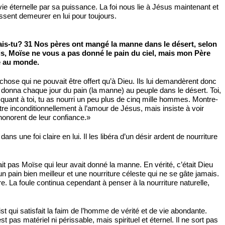
a vie éternelle par sa puissance. La foi nous lie à Jésus maintenant et
uissent demeurer en lui pour toujours.
 fais-tu? 31 Nos pères ont mangé la manne dans le désert, selon
le dis, Moïse ne vous a pas donné le pain du ciel, mais mon Père
ie au monde.
hose qui ne pouvait être offert qu’à Dieu. Ils lui demandèrent donc
se donna chaque jour du pain (la manne) au peuple dans le désert. Toi,
quant à toi, tu as nourri un peu plus de cinq mille hommes. Montre-
 inconditionnellement à l’amour de Jésus, mais insiste à voir
honorent de leur confiance.»
ns une foi claire en lui. Il les libéra d’un désir ardent de nourriture
it pas Moïse qui leur avait donné la manne. En vérité, c’était Dieu
n pain bien meilleur et une nourriture céleste qui ne se gâte jamais.
re. La foule continua cependant à penser à la nourriture naturelle,
ist qui satisfait la faim de l’homme de vérité et de vie abondante.
as matériel ni périssable, mais spirituel et éternel. Il ne sort pas