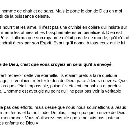
 homme de chair et de sang. Mais je porte le don de Dieu en moi
tir de la puissance céleste.
urrit et les aime. Il n’est pas une divinité en colère qui insiste sur
tion, même les athées et les blasphémateurs en bénéficient. Dieu est
Père. Il affirma que son royaume n’était pas de ce monde, qu’il n’était
drait à eux par son Esprit, Esprit qu’il donne à tous ceux qui le lui
 de Dieu, c'est que vous croyiez en celui qu'il a envoyé.
t recevoir cette vie éternelle. Ils étaient prêts à faire quelque
erinage; ils voulaient mériter le don de Dieu grâce à leurs œuvres. Quel
 pas que c’était impossible, puisqu’ils étaient coupables et perdus.
e. L’homme est aveugle au point qu’il ne peut pas voir la véritable
mande pas des efforts, mais désire que nous nous soumettions à Jésus
ntre Jésus et la multitude. De plus, il expliqua que l’œuvre de Dieu
et mon amour. Vous réaliserez ensuite que je ne suis pas juste un
es enfants de Dieu.»