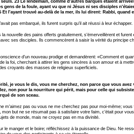
is seuls. 23 Le lendemain, comme d'autres barques étaient arrivée
es gens de la foule, ayant vu que ni Jésus ni ses disciples n'éta
t l'ayant trouvé au-delà de la mer, ils lui dirent: Rabbi, quand e
ait pas embarqué, ils furent surpris qu’il ait réussi à leur échapper. Il
 nouvelle des pains offerts gratuitement, s’émerveillèrent et furent en
 avec ses disciples. Ils commencèrent à saisir la vérité du principe 
 conscience d’un nouveau prodige et demandèrent: «Comment et quand
ation de la foi, cherchant à attirer les gens sincères à son amour et à m
e des croyants des masses de religieux superficiels.
vérité, je vous le dis, vous me cherchez, non parce que vous ave
lez, non pour la nourriture qui périt, mais pour celle qui subsist
marqué de son sceau.
us ne m’aimez pas ou vous ne me cherchez pas pour moi-même; vous v
mon but ne se résumait pas à satisfaire votre faim, c’était pour vou
sujets de monde, mais ne croyez pas en ma divinité.
pour le manger et le boire; réfléchissez à la puissance de Dieu. Ne 
aire de vous des participants à sa vie éternelle.