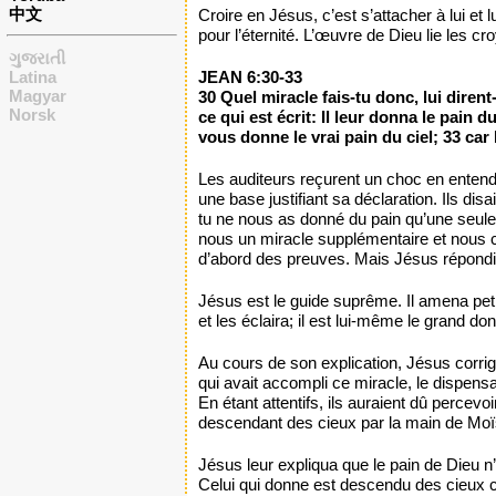
中文
Croire en Jésus, c’est s’attacher à lui et 
pour l’éternité. L’œuvre de Dieu lie les cr
ગુજરાતી
Latina
JEAN 6:30-33
Magyar
30 Quel miracle fais-tu donc, lui diren
Norsk
ce qui est écrit: Il leur donna le pain 
vous donne le vrai pain du ciel; 33 car
Les auditeurs reçurent un choc en entenda
une base justifiant sa déclaration. Ils di
tu ne nous as donné du pain qu’une seule 
nous un miracle supplémentaire et nous c
d’abord des preuves. Mais Jésus répondit
Jésus est le guide suprême. Il amena petit 
et les éclaira; il est lui-même le grand do
Au cours de son explication, Jésus corrige
qui avait accompli ce miracle, le dispensa
En étant attentifs, ils auraient dû percev
descendant des cieux par la main de Moï
Jésus leur expliqua que le pain de Dieu n’é
Celui qui donne est descendu des cieux cha