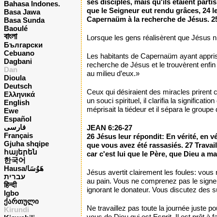
ses disciples, mais qu'ils étaient part
Bahasa Indones.
que le Seigneur eut rendu grâces, 24 l
Basa Jawa
Capernaüm à la recherche de Jésus. 25 E
Basa Sunda
Baoulé
বাংলা
Lorsque les gens réalisèrent que Jésus n’av
Български
Cebuano
Les habitants de Capernaüm ayant appris la
Dagbani
recherche de Jésus et le trouvèrent enfin
Dan
au milieu d’eux.»
Dioula
Deutsch
Ceux qui désiraient des miracles prirent
Ελληνικά
un souci spirituel, il clarifia la signific
English
méprisait la tiédeur et il sépara le group
Ewe
Español
فارسی
JEAN 6:26-27
Français
26 Jésus leur répondit: En vérité, en 
Gjuha shqipe
que vous avez été rassasiés. 27 Travail
հայերեն
car c'est lui que le Père, que Dieu a 
한국어
Hausa/هَوُسَا
Jésus avertit clairement les foules: vo
עברית
au pain. Vous ne comprenez pas le signe, 
हिन्दी
ignorant le donateur. Vous discutez des 
Igbo
ქართული
Ne travaillez pas toute la journée juste 
Kirundi
vous de Dieu qui est Esprit. Il est prêt à f