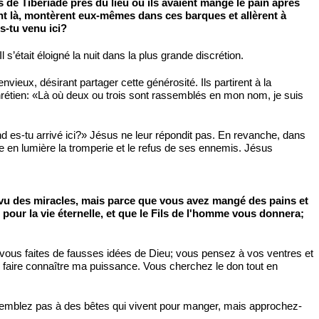
s de Tibériade près du lieu où ils avaient mangé le pain après
ient là, montèrent eux-mêmes dans ces barques et allèrent à
s-tu venu ici?
 s’était éloigné la nuit dans la plus grande discrétion.
vieux, désirant partager cette générosité. Ils partirent à la
chrétien: «Là où deux ou trois sont rassemblés en mon nom, je suis
 es-tu arrivé ici?» Jésus ne leur répondit pas. En revanche, dans
ettre en lumière la tromperie et le refus de ses ennemis. Jésus
z vu des miracles, mais parce que vous avez mangé des pains et
e pour la vie éternelle, et que le Fils de l'homme vous donnera;
ous faites de fausses idées de Dieu; vous pensez à vos ventres et
s faire connaître ma puissance. Vous cherchez le don tout en
ressemblez pas à des bêtes qui vivent pour manger, mais approchez-