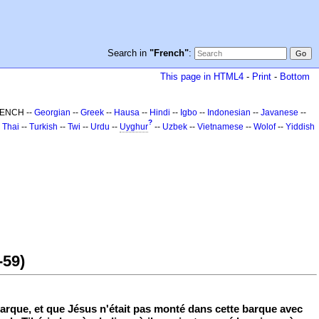
Search in
"French"
:
This page in HTML4
-
Print
-
Bottom
RENCH --
Georgian
--
Greek
--
Hausa
--
Hindi
--
Igbo
--
Indonesian
--
Javanese
--
?
-
Thai
--
Turkish
--
Twi
--
Urdu
--
Uyghur
--
Uzbek
--
Vietnamese
--
Wolof
--
Yiddish
-59)
e barque, et que Jésus n'était pas monté dans cette barque avec