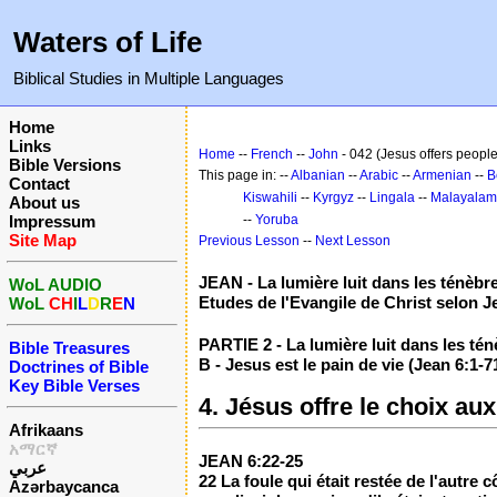
Waters of Life
Biblical Studies in Multiple Languages
Home
Links
Home
--
French
--
John
- 042 (Jesus offers people
Bible Versions
This page in: --
Albanian
--
Arabic
--
Armenian
--
B
Contact
Kiswahili
--
Kyrgyz
--
Lingala
--
Malayalam
About us
Impressum
--
Yoruba
Site Map
Previous Lesson
--
Next Lesson
JEAN - La lumière luit dans les ténèbr
WoL AUDIO
Etudes de l'Evangile de Christ selon J
WoL
CH
I
L
D
R
E
N
PARTIE 2 - La lumière luit dans les tén
Bible Treasures
B - Jesus est le pain de vie (Jean 6:1-7
Doctrines of Bible
Key Bible Verses
4. Jésus offre le choix a
Afrikaans
አማርኛ
JEAN 6:22-25
عربي
22 La foule qui était restée de l'autre
Azərbaycanca