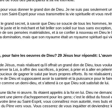
 pour vous donner le grand don de Dieu. Je ne suis pas seulement un
 son Saint-Esprit pour vous transmettre la vie spirituelle et vous revê
 le grand secret, à savoir que Dieu se soucie de tous les hommes, les no
it le juste et le méchant et fait briller son soleil sur tous sans excep
ule de ses pensées matérialistes, et à se confier à nouveau en Dieu le 
 la domination, mais que son royaume était un royaume spirituel qui vien
e, pour faire les oeuvres de Dieu? 29 Jésus leur répondit: L'œuvre
 Jésus, mais réalisant qu’il offrait un grand don de Dieu, tous vouluren
rver la Loi, à offrir des sacrifices, à jeûner, à prier et à aller en pèl
oucieux de gagner le salut par leurs propres efforts. Ils ne réalisaient
re de Dieu et supposaient avoir la sainteté et la puissance pour le fair
comme un demi-dieu, et s’attend à ce que Dieu soit satisfait de lui.
aucune tâche ni œuvre. Ils étaient appelés à la foi en lui. Dieu ne de
ient une pierre d’achoppement pour les gens; c’est le début du fossé e
rez votre âme au Saint-Esprit, vous connaîtrez mon autorité, mes buts 
yé du Père vers vous. Vous cesserez de vous inquiéter et deviendrez l