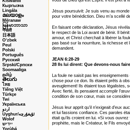
Kiswahili
Кыргызча
Lingála
Jésus poursuivit: Je suis venu au monde
മലയാളം
pour votre bénédiction. Dieu m’a scellé de
Mëranaw
မြန်မာဘာသာ
En faisant cette déclaration, Jésus révéla
नेपाली
le respect de la Loi avant de bénir. Il bén
日本語
amour, et Christ cherchait à libérer la fo
O‘zbek
pas basé sur la nourriture, la richesse et
Peul
demandent.
Polski
Português
JEAN 6:28-29
Русский
28 Ils lui dirent: Que devons-nous fair
Srpski/Српски
Soomaaliga
தமிழ்
La foule ne saisit pas les enseignements de
తెలుగు
chose pour ce don. Ils étaient prêts à obse
ไทย
aveuglement! Ils étaient tous légalistes, s
Tiếng Việt
Avec fierté, ils pensaient accomplir l’œuv
Türkçe
condition de son cœur, mais se considère 
Twi
Українська
Jésus leur apprit qu’il n’exigeait d’eux 
اردو
et lui fassions confiance. Ces paroles éta
Uyghur/ئۇيغۇرچه
était qu’ils croient en lui. «Si vous ouv
Wolof
prophète, mais le Créateur, le Fils envo
ייִדיש
Yorùbá