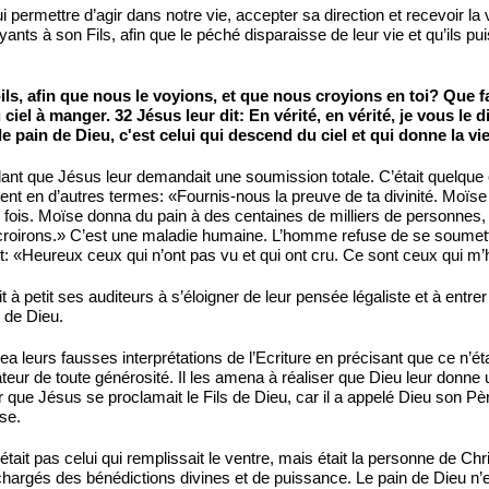
lui permettre d’agir dans notre vie, accepter sa direction et recevoir l
oyants à son Fils, afin que le péché disparaisse de leur vie et qu’ils p
t-ils, afin que nous le voyions, et que nous croyions en toi? Que
du ciel à manger. 32 Jésus leur dit: En vérité, en vérité, je vous 
 le pain de Dieu, c'est celui qui descend du ciel et qui donne la v
nt que Jésus leur demandait une soumission totale. C’était quelque c
saient en d’autres termes: «Fournis-nous la preuve de ta divinité. Moï
fois. Moïse donna du pain à des centaines de milliers de personnes, 
roirons.» C’est une maladie humaine. L’homme refuse de se soumettre
: «Heureux ceux qui n’ont pas vu et qui ont cru. Ce sont ceux qui m’
à petit ses auditeurs à s’éloigner de leur pensée légaliste et à entrer da
n de Dieu.
a leurs fausses interprétations de l’Ecriture en précisant que ce n’éta
teur de toute générosité. Il les amena à réaliser que Dieu leur donne u
oir que Jésus se proclamait le Fils de Dieu, car il a appelé Dieu son Pè
se.
tait pas celui qui remplissait le ventre, mais était la personne de Chr
rgés des bénédictions divines et de puissance. Le pain de Dieu n’est p