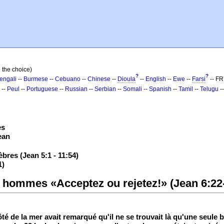
 the choice)
?
?
engali
--
Burmese
--
Cebuano
--
Chinese
--
Dioula
--
English
--
Ewe
--
Farsi
-- F
--
Peul
--
Portuguese
--
Russian
--
Serbian
--
Somali
--
Spanish
--
Tamil
--
Telugu
-
es
ean
èbres (Jean 5:1 - 11:54)
1)
ux hommes «Acceptez ou rejetez!» (Jean 6:22
 côté de la mer avait remarqué qu'il ne se trouvait là qu'une seul